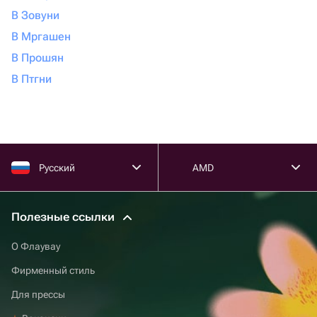
В Зовуни
В Мргашен
В Прошян
В Птгни
Русский
AMD
Полезные ссылки
О Флаувау
Фирменный стиль
Для прессы