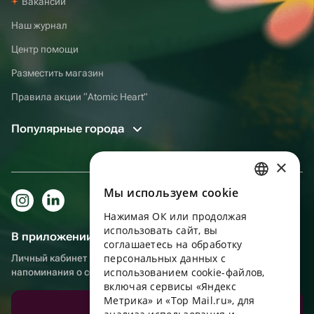
Вакансии
Наш журнал
Центр помощи
Разместить магазин
Правила акции “Atomic Heart”
Популярные города
×
Мы используем сookie
RUSSIAN
Нажимая ОК или продолжая
ENGLISH
использовать сайт, вы
В приложении еще удобнее!
UKRAINIAN
соглашаетесь на обработку
персональных данных с
Личный кабинет получателя, больше бонусов за покупки и
PORTUGUESE
использованием cookie-файлов,
напоминания о событиях
включая сервисы «Яндекс
SPANISH
Метрика» и «Top Mail.ru», для
Скачать приложение