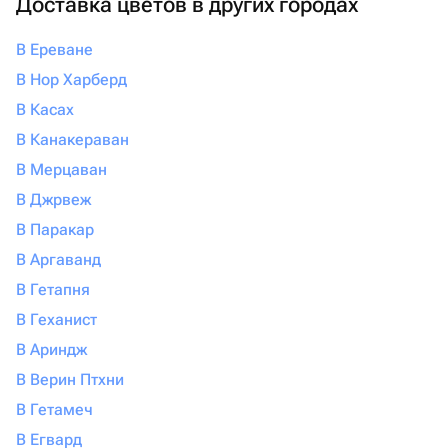
Доставка цветов в других городах
В Ереване
В Нор Харберд
В Касах
В Канакераван
В Мерцаван
В Джрвеж
В Паракар
В Аргаванд
В Гетапня
В Геханист
В Ариндж
В Верин Птхни
В Гетамеч
В Егвард