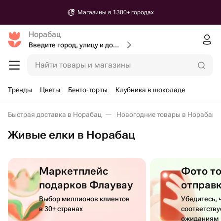
Магазины в 1300+ городах
Норабац
Введите город, улицу и дом доставки
Найти товары и магазины
Тренды
Цветы
Бенто-торты
Клубника в шоколаде
Быстрая доставка в Норабац
Новогодние товары в Норабац
Живые елки в Норабац
Маркетплейс
Фото т
подарков Флаувау
отправ
Выбор миллионов клиентов
Убедитесь, 
в 30+ странах
соответств
ожиданиям