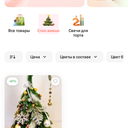
Все товары
Елки живые
Свечи для
торта
Цена
Цветы в составе
Цвет бук
-
40
%