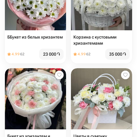
ББукет из белых хризантем
Корзина с кустовыми
хризантемами
23 000
֏
35 000
֏
4.99
62
4.99
62
Букет из хризантем и
Цветы в сумочку