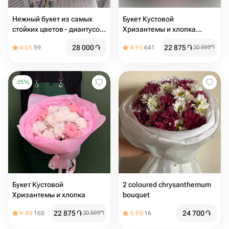
Нежный букет из самых
Букет Кустовой
стойких цветов - диантусов
Хризантемы и хлопка
и хризантем с эвкалиптом
Flower Lab
28 000
֏
22 875
֏
4.65
59
4.95
641
30 500
֏
-
25
%
Букет Кустовой
2 coloured chrysanthemum
Хризантемы и хлопка
bouquet
22 875
֏
24 700
֏
4.99
165
30 500
֏
5.00
16