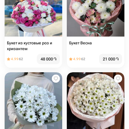
Букет из кустовые роз и
Букет Весна
хризантем
48 000
֏
21 000
֏
4.99
62
4.99
62