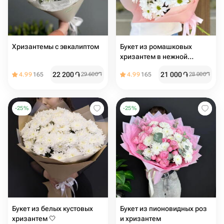
Хризантемы с эвкалиптом️
Букет из ромашковых
хризантем в нежной
упаковке
22 200
֏
21 000
֏
4.99
165
29 600
֏
4.99
165
28 000
֏
-
25
%
-
25
%
Букет из белых кустовых
Букет из пионовидных роз
хризантем 🤍
и хризантем