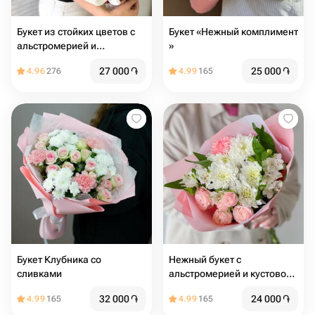
Букет из стойких цветов с
Букет «Нежный комплимент
альстромерией и
»
хризантемой
27 000
֏
25 000
֏
4.96
276
4.99
165
Букет Клубника со
Нежный букет с
сливками
альстромерией и кустовой
розой
32 000
֏
24 000
֏
4.99
165
4.99
165