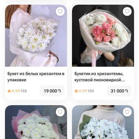
Букет из белых хризантем в
Букетик из хризантемы,
упаковке
кустовой пионовидной
розы и диантусов
19 000
֏
31 000
֏
4.99
165
4.99
165