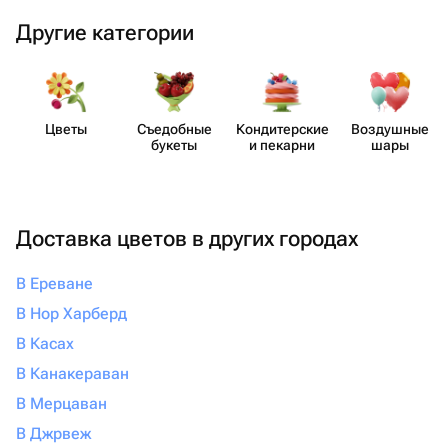
Другие категории
Цветы
Съедобные
Кондит​ерские
Воздушные
букеты
и пекарни
шары
Доставка цветов в других городах
В Ереване
В Нор Харберд
В Касах
В Канакераван
В Мерцаван
В Джрвеж