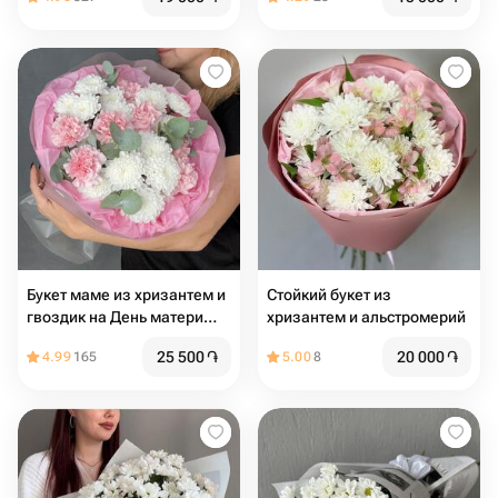
Букет маме из хризантем и
Стойкий букет из
гвоздик на День матери
хризантем и альстромерий
для мамы
25 500
֏
20 000
֏
4.99
165
5.00
8