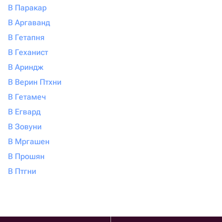
В Паракар
В Аргаванд
В Гетапня
В Геханист
В Ариндж
В Верин Птхни
В Гетамеч
В Егвард
В Зовуни
В Мргашен
В Прошян
В Птгни