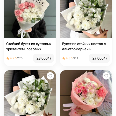
Стойкий букет из кустовых
Букет из стойких цветов с
хризантем, розовых
альстромерией и
диантусов и эвкалипта
хризантемой
28 000
֏
27 000
֏
4.96
276
4.86
311