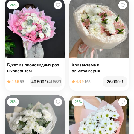
-
25
%
Букет из пионовидных роз
Хризантема и
и хризантем
альстрамерия
40 500
֏
26 000
֏
4.65
59
54 000
֏
4.99
165
-
25
%
-
25
%