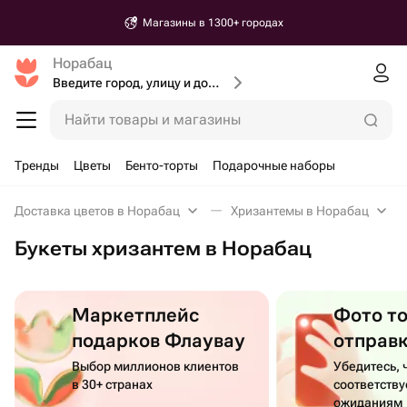
Магазины в 1300+ городах
Норабац
Введите город, улицу и дом доставки
Найти товары и магазины
Тренды
Цветы
Бенто-торты
Подарочные наборы
Доставка цветов в Норабац
Хризантемы в Норабац
Букеты хризантем в Норабац
Маркетплейс
Фото т
подарков Флаувау
отправ
Выбор миллионов клиентов
Убедитесь, 
в 30+ странах
соответств
ожиданиям