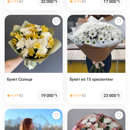
32 000
֏
17 000
֏
4.99
62
4.99
62
Букет Солнце
Букет из 15 хризантем
19 000
֏
23 000
֏
4.99
62
4.99
62