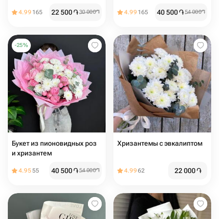
22 500
֏
40 500
֏
4.99
165
30 000
֏
4.99
165
54 000
֏
-
25
%
Букет из пионовидных роз
Хризантемы с эвкалиптом
и хризантем
40 500
֏
22 000
֏
4.95
55
54 000
֏
4.99
62