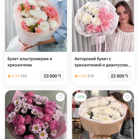
Букет альстромерия и
Авторский букет с
хризантема
хризантемой и диантусом
🌿 размер s
23 000
֏
22 000
֏
4.99
165
4.96
276
-
25
%