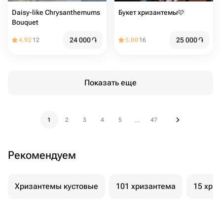
Daisy-like Chrysanthemums
Букет хризантемы🩷
Bouquet
24 000
֏
25 000
֏
4.92
12
5.00
16
Показать еще
1
2
3
4
5
47
...
Рекомендуем
Хризантемы кустовые
101 хризантема
15 хри