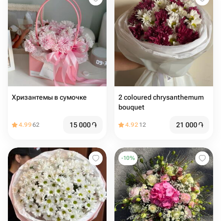
Хризантемы в сумочке
2 coloured chrysanthemum
bouquet️
15 000
֏
21 000
֏
4.99
62
4.92
12
-
10
%