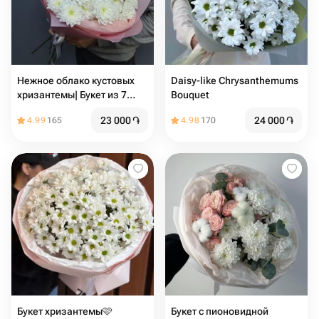
Нежное облако кустовых
Daisy-like Chrysanthemums
хризантемы| Букет из 7
Bouquet
белых кустовых хризантем
23 000
֏
24 000
֏
4.99
165
4.98
170
Балтика
Букет хризантемы🩷
Букет с пионовидной