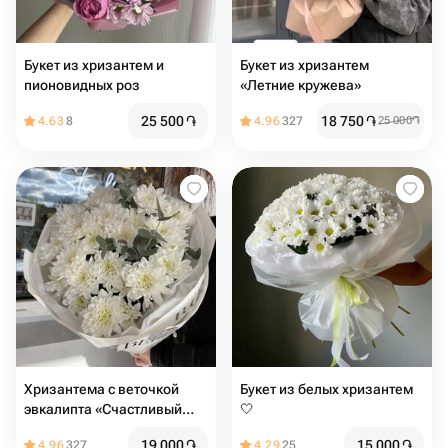
Букет из хризантем и
Букет из хризантем
пионовидных роз
«Летние кружева»
25 500
֏
18 750
֏
4.63
8
4.96
327
25 000
֏
Хризантема с веточкой
Букет из белых хризантем
эвкалипта «Счастливый
🤍
момент»
19 000
֏
15 000
֏
4.96
327
4.29
25