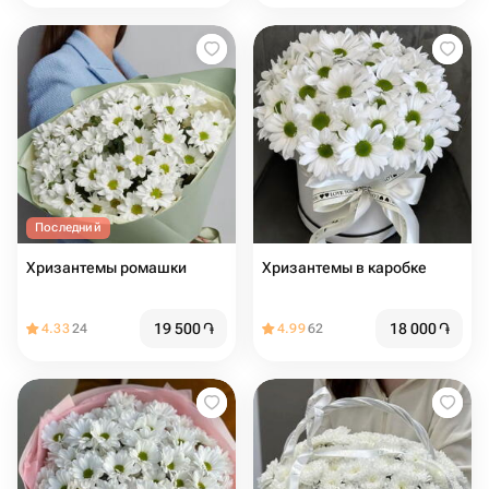
Последний
Хризантемы ромашки
Хризантемы в каробке
19 500
֏
18 000
֏
4.33
24
4.99
62