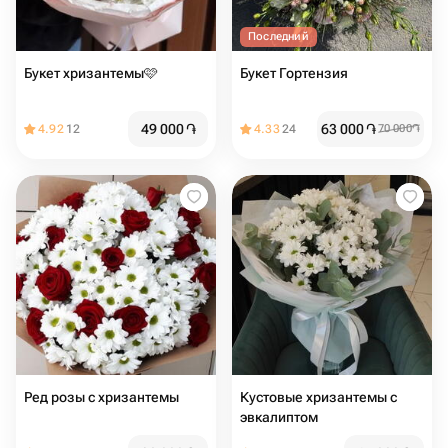
Последний
Букет хризантемы🩷
Букет Гортензия
49 000
֏
63 000
֏
4.92
12
4.33
24
70 000
֏
Ред розы с хризантемы
Кустовые хризантемы с
эвкалиптом