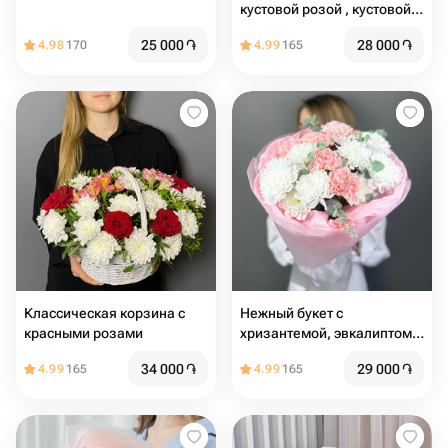
кустовой розой , кустовой
хризантемой и хлопком
25 000
֏
28 000
֏
4.98
170
4.99
165
Классическая корзина с
Нежный букет с
красными розами
хризантемой, эвкалиптом и
диантусом
34 000
֏
29 000
֏
4.99
165
4.99
165