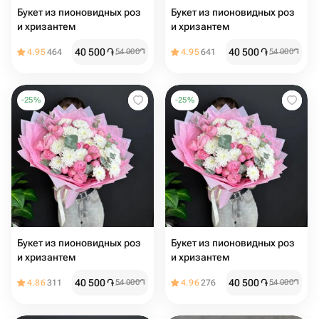
Букет из пионовидных роз
Букет из пионовидных роз
и хризантем
и хризантем ️
40 500
֏
40 500
֏
4.95
464
54 000
֏
4.95
641
54 000
֏
-
25
%
-
25
%
Букет из пионовидных роз
Букет из пионовидных роз
и хризантем
и хризантем
40 500
֏
40 500
֏
4.86
311
54 000
֏
4.96
276
54 000
֏