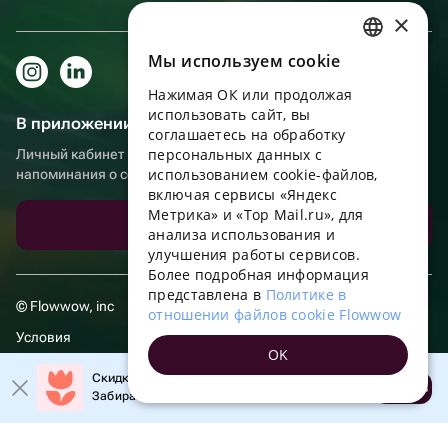
×
Мы используем сookie
RUSSIAN
Нажимая ОК или продолжая
ENGLISH
использовать сайт, вы
В приложении еще удобнее!
UKRAINIAN
соглашаетесь на обработку
персональных данных с
Личный кабинет получателя, больше бонусов за покупки и
PORTUGUESE
использованием cookie-файлов,
напоминания о событиях
включая сервисы «Яндекс
SPANISH
Метрика» и «Top Mail.ru», для
Скачать приложение
анализа использования и
HUNGARIAN
улучшения работы сервисов.
ITALIAN
Более подробная информация
представлена в
Политике в
FRENCH
© Flowwow, inc
отношении файлов cookie Flowwow
TURKISH
Условия
OK
GERMAN
Обработка персональных данных
Скидка 20% на первый заказ!
Открыть
Забирайте промокод в приложении!
POLISH