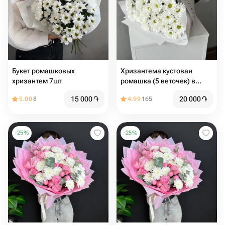
Букет ромашковых
Хризантема кустовая
хризантем 7шт
ромашка (5 веточек) в
белой упаковке
15 000
֏
20 000
֏
5.00
8
4.99
165
-
25
%
-
25
%