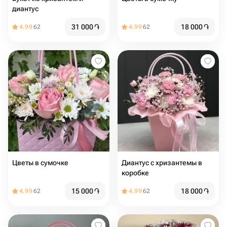
диантус
31 000
֏
18 000
֏
4.99
62
4.99
62
Цветы в сумочке
Диантус с хризантемы в
коробке
15 000
֏
18 000
֏
4.99
62
4.99
62