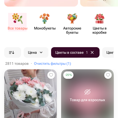
Все товары
Моно​букеты
Авторские
Цветы в
букеты
коробке
Цена
Цветы в составе
1
Цвет б
2811 товаров
·
Очистить фильтры (1)
-
25
%
Товар для взрослых