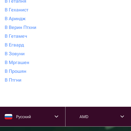
В Гетапня
В Геханист
В Ариндж
В Верин Птхни
В Гетамеч
В Егвард
В Зовуни
В Мргашен
В Прошян
В Птгни
Русский
AMD