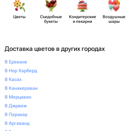
Цветы
Съедобные
Кондит​ерские
Воздушные
букеты
и пекарни
шары
Доставка цветов в других городах
В Ереване
В Нор Харберд
В Касах
В Канакераван
В Мерцаван
В Джрвеж
В Паракар
В Аргаванд