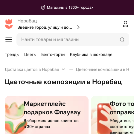
Магазины в 1300+ городах
Норабац
Введите город, улицу и дом доставки
Найти товары и магазины
Тренды
Цветы
Бенто-торты
Клубника в шоколаде
Доставка цветов в Норабац
Цветочные композиции в Но
Цветочные композиции в Норабац
Маркетплейс
Фото т
подарков Флаувау
отправ
Выбор миллионов клиентов
Убедитесь, 
в 30+ странах
соответств
ожиданиям