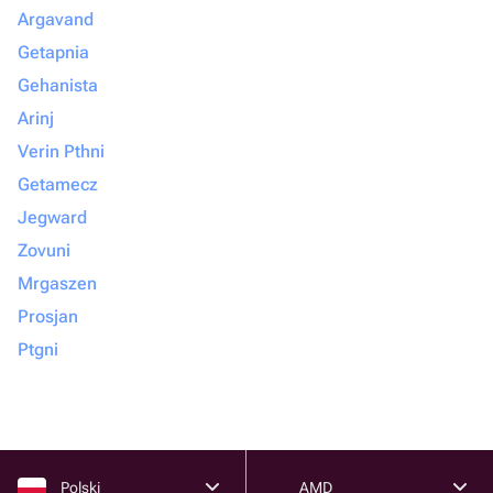
Argavand
Getapnia
Gehanista
Arinj
Verin Pthni
Getamecz
Jegward
Zovuni
Mrgaszen
Prosjan
Ptgni
Polski
AMD