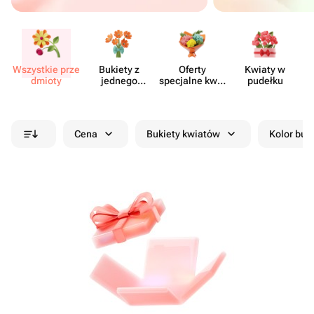
Wszystkie prze​
Bukiety z
Oferty
Kwiaty w
Kw
dmioty
jednego
specjalne kwia​
pudełku
rodzaju
ciarni
kwiatów
Cena
Bukiety kwiatów
Kolor buk