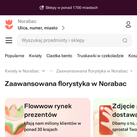
Sklepy w ponad 1700 miastach
Norabac
Ulica, numer, miasto
Wyszukaj przedmioty i sklepy
Popularne
Kwiaty
Ciastka bento
Truskawki w czekoladzie
Kosz
Kwiaty w Norabac
Zaawansowana florystyka w Norabac
Zaawansowana florystyka w Norabac
Flowwow rynek
Zdjęcie
prezentów
dostaw
Ufają nam miliony klientów w
Dbamy o to, 
ponad 30 krajach
sprostał Tw