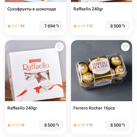
Сухофрукты в шоколаде
Raffaello 240gr
7 694
֏
8 500
֏
4.87
5K
4.98
170
Raffaello 240gr
Ferrero Rocher 16pcs
8 500
֏
8 500
֏
5.00
16
4.98
170