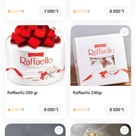
7 000
֏
8 500
֏
5.00
16
5.00
16
Raffaello 200 gr
Raffaello 240gr
8 000
֏
8 500
֏
5.00
16
4.92
12