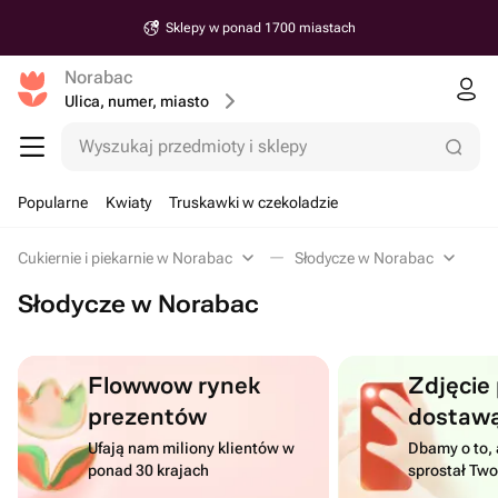
Sklepy w ponad 1700 miastach
Norabac
Ulica, numer, miasto
Wyszukaj przedmioty i sklepy
Popularne
Kwiaty
Truskawki w czekoladzie
Cukiernie i piekarnie w Norabac
Słodycze w Norabac
Słodycze w Norabac
Flowwow rynek
Zdjęcie
prezentów
dostaw
Ufają nam miliony klientów w
Dbamy o to, 
ponad 30 krajach
sprostał Tw