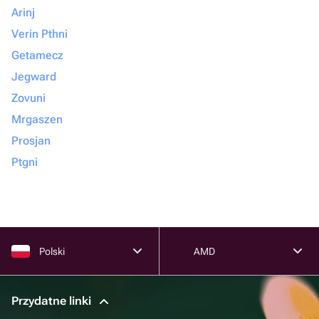
Arinj
Verin Pthni
Getamecz
Jegward
Zovuni
Mrgaszen
Prosjan
Ptgni
Polski
AMD
Przydatne linki