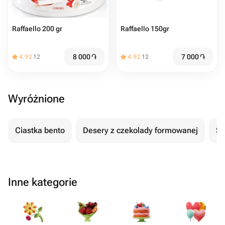
Raffaello 200 gr
Raffaello 150gr
8 000
֏
7 000
֏
4.92
12
4.92
12
Wyróżnione
Ciastka bento
Desery z czekolady formowanej
Se
Inne kategorie