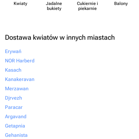
Kwiaty
Jadalne
Cukiernie i
Balony
bukiety
piekarnie
Dostawa kwiatów w innych miastach
Erywań
NOR Harberd
Kasach
Kanakeravan
Merzawan
Djrvezh
Paracar
Argavand
Getapnia
Gehanista