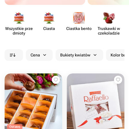
Wszystkie prze​
Ciasta
Ciastka bento
Truskawki w
dmioty
czeko​ladzie
Cena
Bukiety kwiatów
Kolor buk
Ostatni