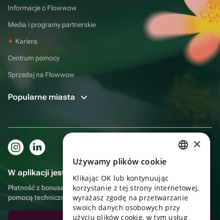
Informacje o Flowwow
Media i programy partnerskie
Kariera
Centrum pomocy
Sprzedaj na Flowwow
Popularne miasta
×
Używamy plików cookie
RUSSIAN
W aplikacji jest to jeszcze wygodniejsze!
Klikając OK lub kontynuując
ENGLISH
korzystanie z tej strony internetowej,
Płatność z bonusami, samodzielna dostawa, wygodny czat z
UKRAINIAN
wyrażasz zgodę na przetwarzanie
pomocą techniczną
swoich danych osobowych przy
PORTUGUESE
użyciu plików cookie, w tym usług