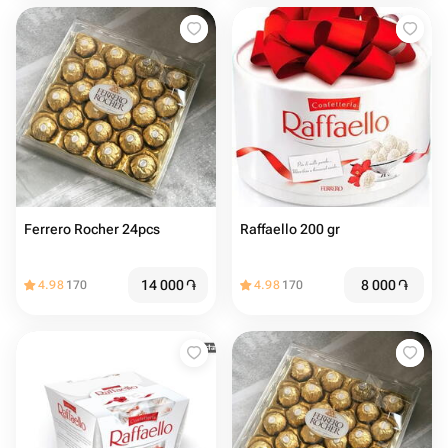
Ferrero Rocher 24pcs
Raffaello 200 gr
14 000
֏
8 000
֏
4.98
170
4.98
170