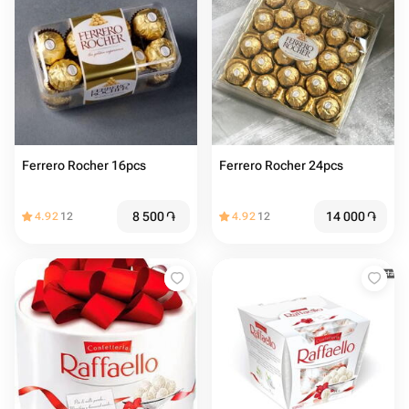
Ferrero Rocher 16pcs
Ferrero Rocher 24pcs
8 500
֏
14 000
֏
4.92
12
4.92
12