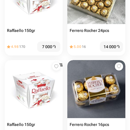
Raffaello 150gr
Ferrero Rocher 24pcs
7 000
֏
14 000
֏
4.98
170
5.00
16
Raffaello 150gr
Ferrero Rocher 16pcs