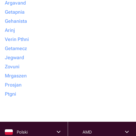
Argavand
Getapnia
Gehanista
Arinj
Verin Pthni
Getamecz
Jegward
Zovuni
Mrgaszen
Prosjan
Ptgni
Polski
AMD