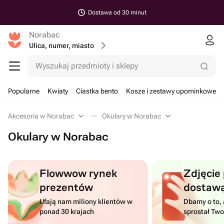
Dostawa od 30 minut
Norabac
Ulica, numer, miasto
Wyszukaj przedmioty i sklepy
Popularne
Kwiaty
Ciastka bento
Kosze i zestawy upominkowe
Akcesoria w Norabac
Okulary w Norabac
Okulary w Norabac
Flowwow rynek
Zdjęcie
prezentów
dostaw
Ufają nam miliony klientów w
Dbamy o to, 
ponad 30 krajach
sprostał Tw