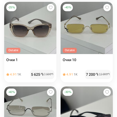
-
25
%
-
40
%
Ostatni
Ostatni
Очки 1
Очки 10
5 625
֏
7 200
֏
4.91
1K
7 500
֏
4.91
1K
12 000
֏
-
40
%
-
30
%