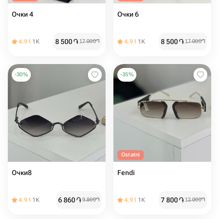
Очки 4
Очки 6
8 500
֏
8 500
֏
4.91
1K
17 000
֏
4.91
1K
17 000
֏
-
30
%
-
35
%
Ostatni
Очки8
Fendi
6 860
֏
7 800
֏
4.91
1K
9 800
֏
4.91
1K
12 000
֏