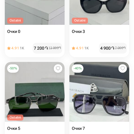
Ostatni
Ostatni
Очки 0
Очки 3
7 200
֏
4 900
֏
4.91
1K
12 000
֏
4.91
1K
7 000
֏
-
50
%
-
40
%
Ostatni
Очки 5
Очки 7