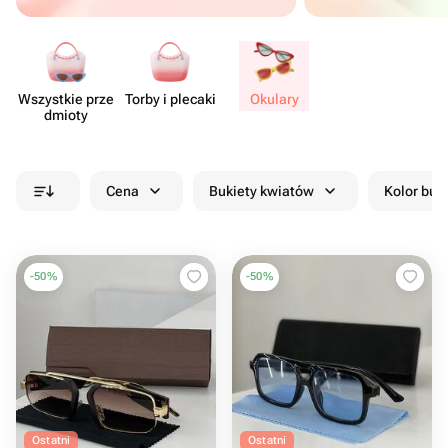
Wszystkie prze​
Torby i plecaki
Okulary
dmioty
Cena
Bukiety kwiatów
Kolor buk
-
50
%
-
50
%
Ostatni
Ostatni