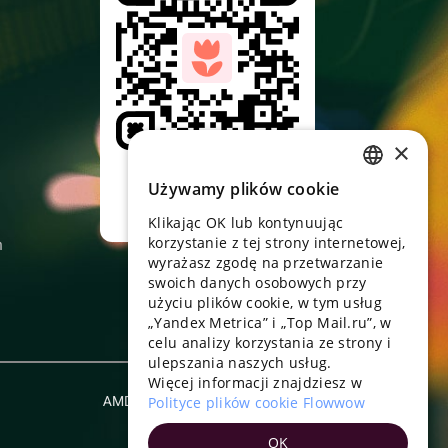
×
Skieruj aparat,
pobierz aplikację
Używamy plików cookie
RUSSIAN
Klikając OK lub kontynuując
ENGLISH
korzystanie z tej strony internetowej,
n
UKRAINIAN
wyrażasz zgodę na przetwarzanie
swoich danych osobowych przy
PORTUGUESE
użyciu plików cookie, w tym usług
„Yandex Metrica” i „Top Mail.ru”, w
SPANISH
celu analizy korzystania ze strony i
ulepszania naszych usług.
HUNGARIAN
Więcej informacji znajdziesz w
ITALIAN
AMD
Polityce plików cookie Flowwow
Polski
FRENCH
OK