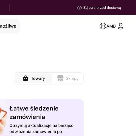
Zdjęcie przed dostawą
 możliwe
AMD
Towary
Sklepy
Łatwe śledzenie
zamówienia
Otrzymuj aktualizacje na bieżąco,
od złożenia zamówienia po