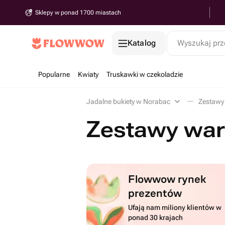
Sklepy w ponad 1700 miastach
Katalog
Wyszukaj prz
Popularne
Kwiaty
Truskawki w czekoladzie
Jadalne bukiety w Norabac
Zestawy
Zestawy war
Flowwow rynek
prezentów
Ufają nam miliony klientów w
ponad 30 krajach