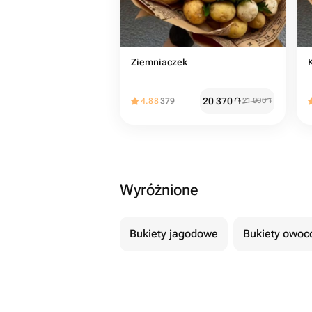
Ziemniaczek
20 370
֏
4.88
379
21 000
֏
Wyróżnione
Bukiety jagodowe
Bukiety owo