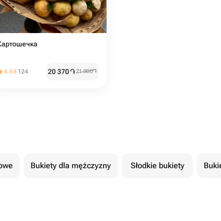
Картошечка
20 370
֏
4.68
124
21 000
֏
cowe
Bukiety dla mężczyzny
Słodkie bukiety
Buki