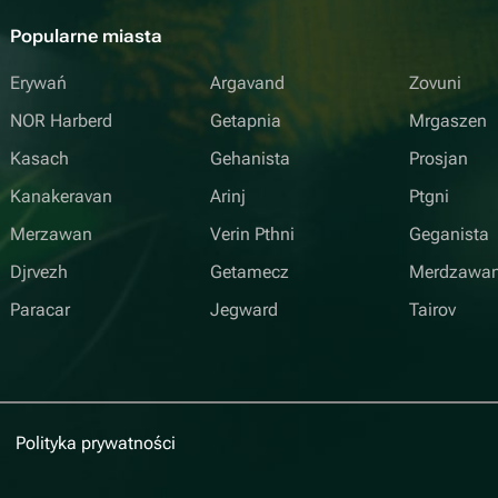
Popularne miasta
Erywań
Argavand
Zovuni
NOR Harberd
Getapnia
Mrgaszen
Kasach
Gehanista
Prosjan
Kanakeravan
Arinj
Ptgni
Merzawan
Verin Pthni
Geganista
Djrvezh
Getamecz
Merdzawa
Paracar
Jegward
Tairov
Polityka prywatności