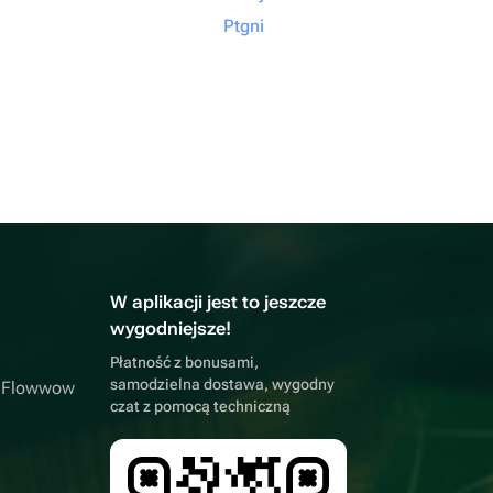
Ptgni
W aplikacji jest to jeszcze
wygodniejsze!
Płatność z bonusami,
samodzielna dostawa, wygodny
a Flowwow
czat z pomocą techniczną