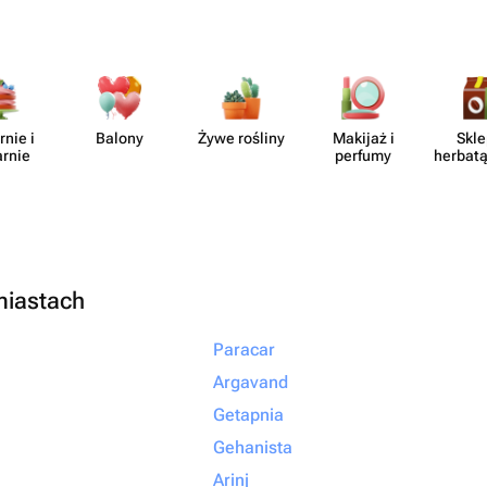
rnie i
Balony
Żywe rośliny
Makijaż i
Skle
arnie
perfumy
herbatą
miastach
Paracar
Argavand
Getapnia
Gehanista
Arinj