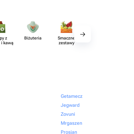
py z
Biżuteria
Smaczne
Wystrój
Akce
 i kawą
zestawy
Getamecz
Jegward
Zovuni
Mrgaszen
Prosjan