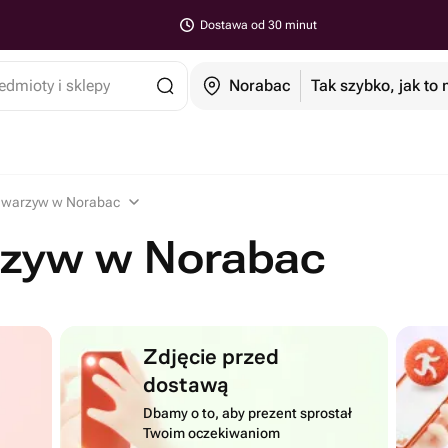
Dostawa od 30 minut
edmioty i sklepy
Norabac
Tak szybko, jak to
 warzyw w Norabac
zyw w Norabac
Zdjęcie przed
dostawą
Dbamy o to, aby prezent sprostał
Twoim oczekiwaniom