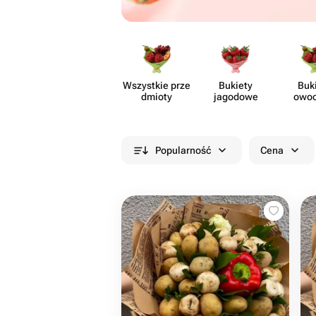
Wszystkie prze​
Bukiety
Buk
dmioty
jagodowe
owo
Popularność
Cena