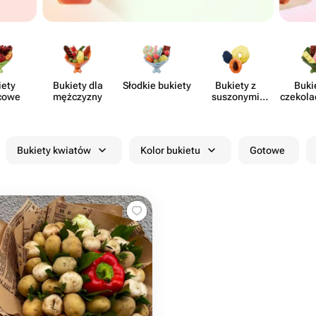
iety
Bukiety dla
Słodkie bukiety
Bukiety z
Buki
cowe
mężczyzny
suszonymi
czekola
owocami
kwia
Bukiety kwiatów
Kolor bukietu
Gotowe