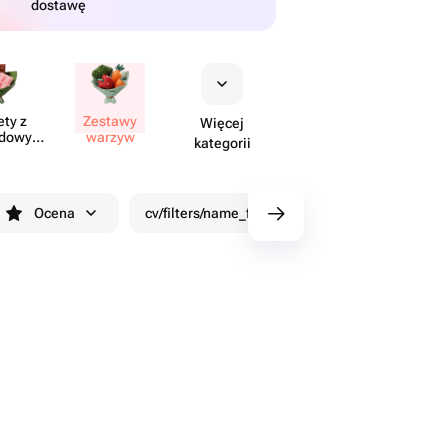
dostawę
ety z
Zestawy
Więcej
​dowymi
warzyw
kategorii
tami
Ocena
cv/filters/name_fast_delivery
Rabaty