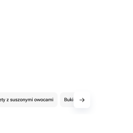
ety z suszonymi owocami
Bukiety z czekoladowymi kwiat