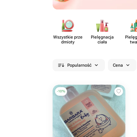
Wszystkie prze​
Pielę​gnacja
Pielę​
dmioty
ciała
twa
Popularność
Cena
-
10
%