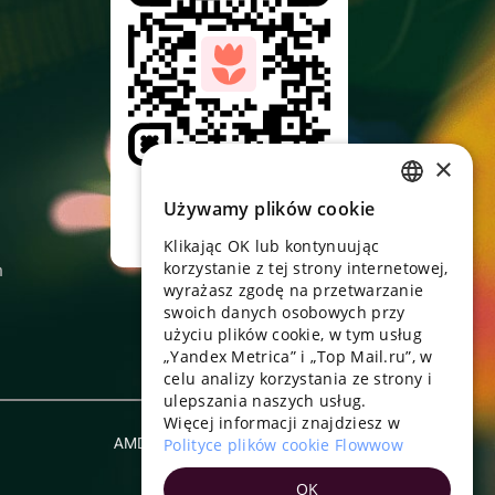
×
Skieruj aparat,
pobierz aplikację
Używamy plików cookie
RUSSIAN
Klikając OK lub kontynuując
ENGLISH
korzystanie z tej strony internetowej,
n
UKRAINIAN
wyrażasz zgodę na przetwarzanie
swoich danych osobowych przy
PORTUGUESE
użyciu plików cookie, w tym usług
„Yandex Metrica” i „Top Mail.ru”, w
SPANISH
celu analizy korzystania ze strony i
ulepszania naszych usług.
HUNGARIAN
Więcej informacji znajdziesz w
ITALIAN
AMD
Polityce plików cookie Flowwow
Polski
FRENCH
OK