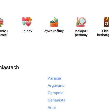
rnie i
Balony
Żywe rośliny
Makijaż i
Skle
arnie
perfumy
herbatą
miastach
Paracar
Argavand
Getapnia
Gehanista
Arinj