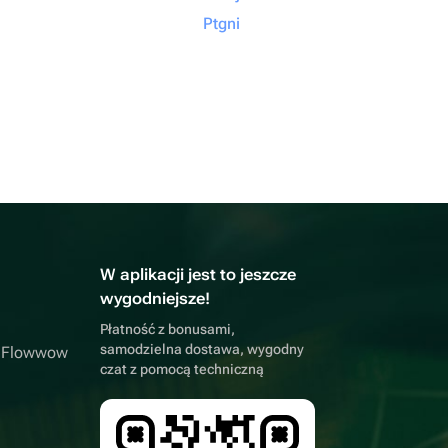
Ptgni
W aplikacji jest to jeszcze
wygodniejsze!
Płatność z bonusami,
samodzielna dostawa, wygodny
a Flowwow
czat z pomocą techniczną