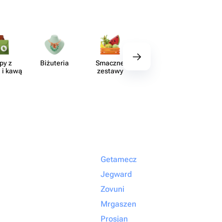
py z
Biżuteria
Smaczne
Wystrój
Akce
 i kawą
zestawy
Getamecz
Jegward
Zovuni
Mrgaszen
Prosjan