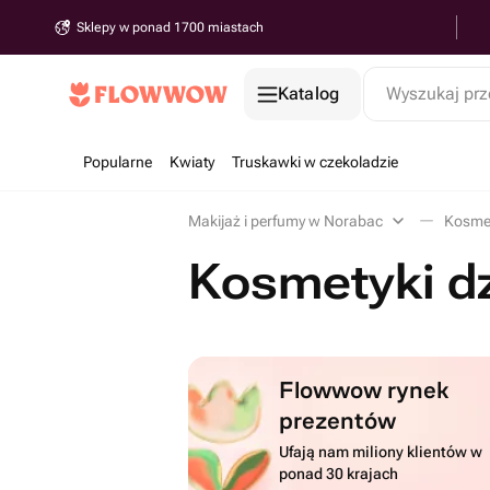
Sklepy w ponad 1700 miastach
Katalog
Wyszukaj prz
Popularne
Kwiaty
Truskawki w czekoladzie
Makijaż i perfumy w Norabac
Kosmet
Kosmetyki d
Flowwow rynek
prezentów
Ufają nam miliony klientów w
ponad 30 krajach