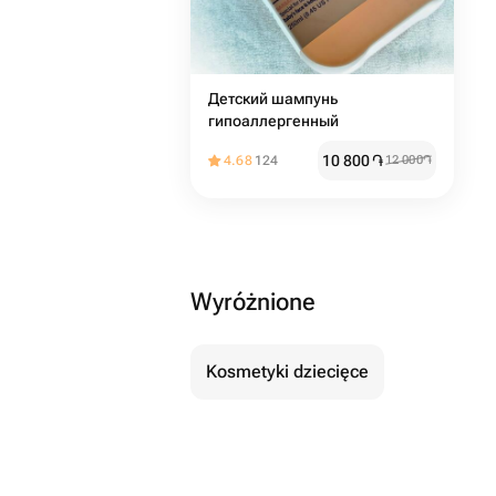
Детский шампунь
гипоаллергенный
10 800
֏
4.68
124
12 000
֏
Wyróżnione
Kosmetyki dziecięce