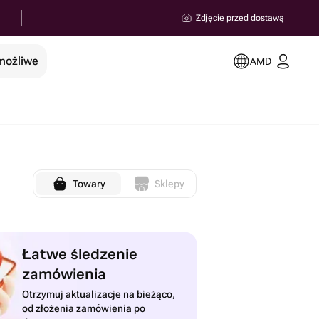
Zdjęcie przed dostawą
 możliwe
AMD
Towary
Sklepy
Łatwe śledzenie
zamówienia
Otrzymuj aktualizacje na bieżąco,
od złożenia zamówienia po