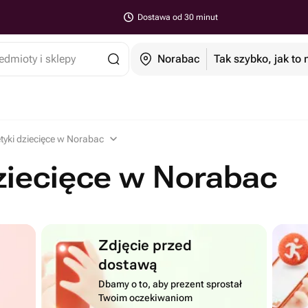
Dostawa od 30 minut
edmioty i sklepy
Norabac
Tak szybko, jak to
yki dziecięce w Norabac
ziecięce w Norabac
Zdjęcie przed
dostawą
Dbamy o to, aby prezent sprostał
Twoim oczekiwaniom