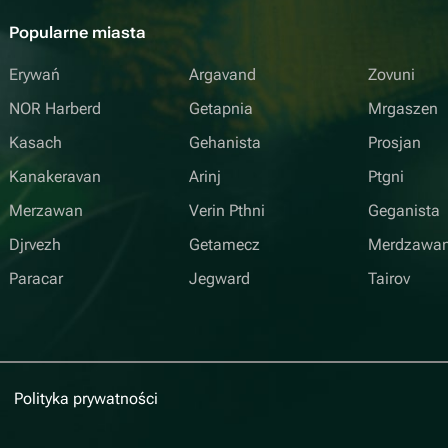
Popularne miasta
Erywań
Argavand
Zovuni
NOR Harberd
Getapnia
Mrgaszen
Kasach
Gehanista
Prosjan
Kanakeravan
Arinj
Ptgni
Merzawan
Verin Pthni
Geganista
Djrvezh
Getamecz
Merdzawa
Paracar
Jegward
Tairov
Polityka prywatności