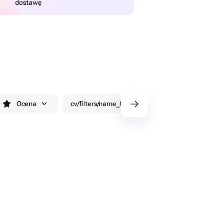
dostawę
Ocena
cv/filters/name_fast_delivery
Rabaty