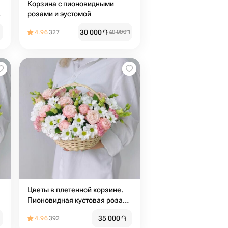
Корзина с пионовидными
з
розами и эустомой
30 000
֏
4.96
327
40 000
֏
Цветы в плетенной корзине.
Пионовидная кустовая роза
мадам бомбастик и
35 000
֏
4.96
392
хризантема