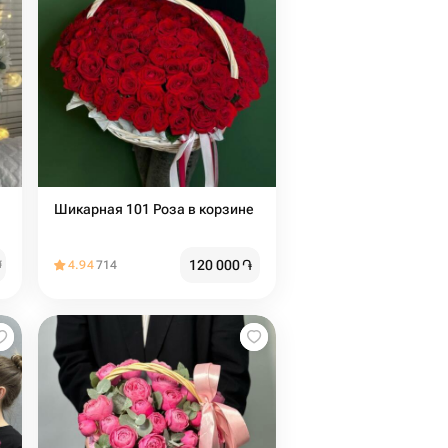
Шикарная 101 Роза в корзине
120 000
֏
֏
4.94
714