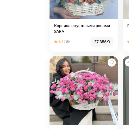
Корзина с кустовыми розами
SARA
27 356
֏
4.87
5K
-