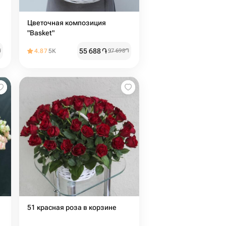
Цветочная композиция
"Basket"
55 688
֏
֏
4.87
5K
97 698
֏
51 красная роза в корзине