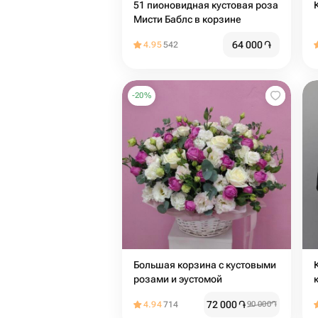
51 пионовидная кустовая роза
Мисти Баблс в корзине
64 000
֏
4.95
542
-
20
%
Большая корзина с кустовыми
розами и эустомой
72 000
֏
4.94
714
90 000
֏