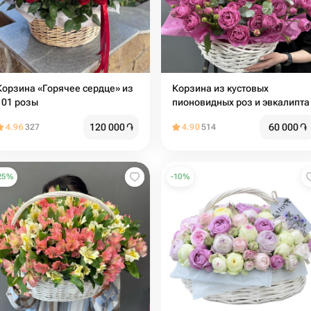
Корзина «Горячее сердце» из
Корзина из кустовых
101 розы
пионовидных роз и эвкалипта
120 000
֏
60 000
֏
4.96
327
4.90
514
25
%
-
10
%