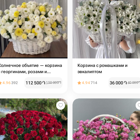
Солнечное объятие — корзина
Корзина с ромашками и
с георгинами, розами и
эвкалиптом
эустомой
112 500
֏
36 000
֏
4.96
392
150 000
֏
4.94
714
40 000