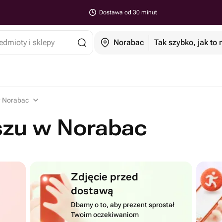
Dostawa od 30 minut
edmioty i sklepy
Norabac
Tak szybko, jak to
w Norabac
szu w Norabac
Zdjęcie przed
dostawą
Dbamy o to, aby prezent sprostał
Twoim oczekiwaniom