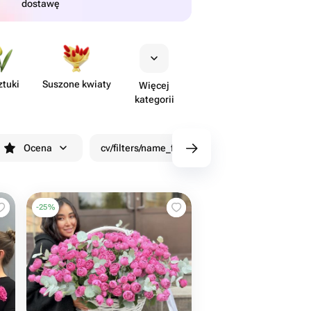
dostawę
ztuki
Suszone kwiaty
Więcej
kategorii
Ocena
cv/filters/name_fast_delivery
Rabaty
-
25
%