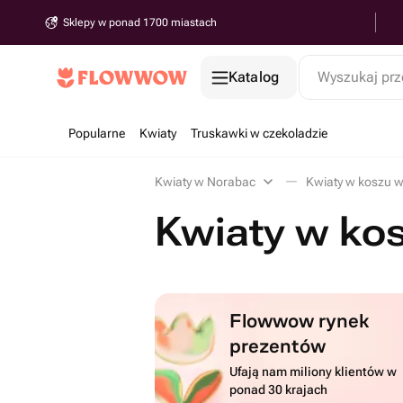
Sklepy w ponad 1700 miastach
Katalog
Wyszukaj prz
Popularne
Kwiaty
Truskawki w czekoladzie
Kwiaty w Norabac
Kwiaty w koszu 
Kwiaty w ko
Flowwow rynek
prezentów
Ufają nam miliony klientów w
ponad 30 krajach