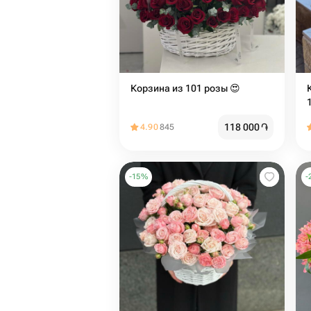
Корзина из 101 розы 😍
118 000
֏
4.90
845
-
15
%
-