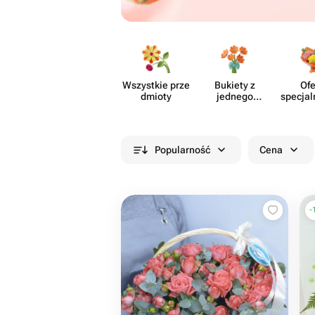
Wszystkie prze​
Bukiety z
Ofe
dmioty
jednego
specjal
rodzaju
cia
kwiatów
Popularność
Cena
-