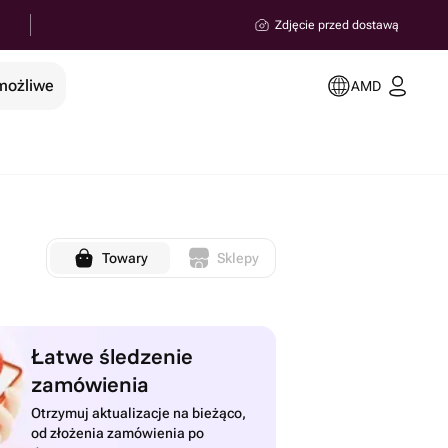
Zdjęcie przed dostawą
 możliwe
AMD
Towary
Sklepy
Łatwe śledzenie
zamówienia
Otrzymuj aktualizacje na bieżąco,
od złożenia zamówienia po