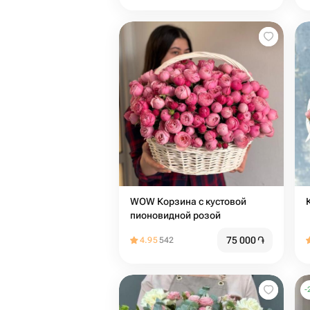
WOW Корзина с кустовой
пионовидной розой
75 000
֏
4.95
542
-