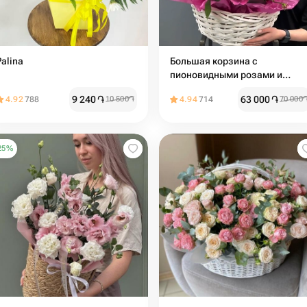
Palina
Большая корзина с
пионовидными розами и
эвкалиптом
9 240
֏
63 000
֏
4.92
788
10 500
֏
4.94
714
70 000
25
%