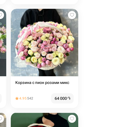
Корзина с пион розами микс
64 000
֏
4.95
542