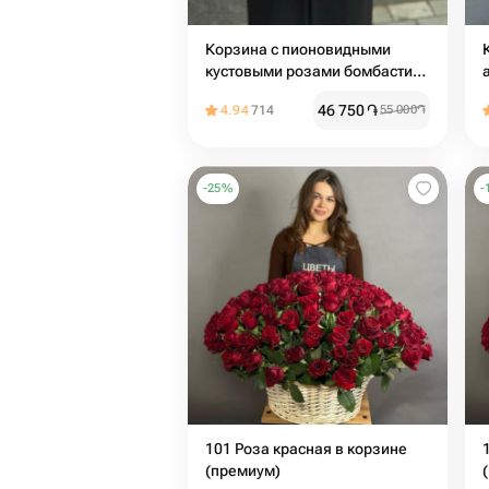
Корзина с пионовидными
кустовыми розами бомбастик
15шт
46 750
֏
4.94
714
55 000
֏
-
25
%
-
101 Роза красная в корзине
(премиум)