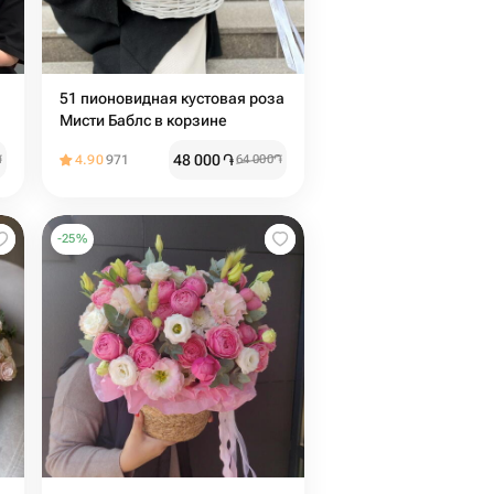
51 пионовидная кустовая роза
Мисти Баблс в корзине
48 000
֏
֏
4.90
971
64 000
֏
-
25
%