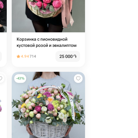
Корзинка с пионовидной
кустовой розой и эвкалиптом
25 000
֏
4.94
714
-
43
%