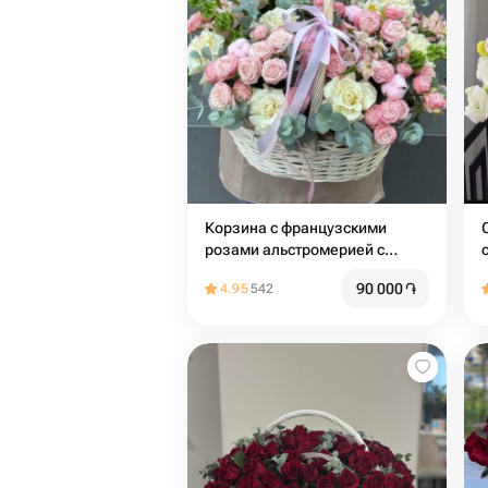
Корзина с французскими
розами альстромерией с
пионовидными кустовыми
90 000
֏
4.95
542
розами с эвкалиптом