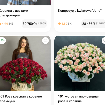
Корзина с цветами
Kompozycja kwiatowa"June"
альстромерия
30 750
֏
28 436
֏
4.90
845
41 000
֏
4.87
5K
31 595
15
%
101 Роза красная в корзине
101 кустовая пионовидная
(премиум)
роза в корзине