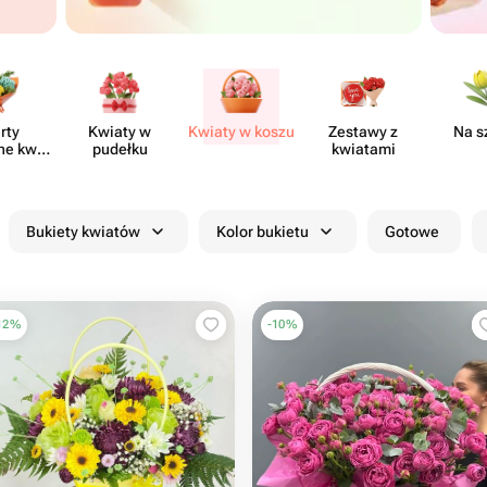
rty
Kwiaty w
Kwiaty w koszu
Zestawy z
Na s
ne kwia​
pudełku
kwiatami
rni
Bukiety kwiatów
Kolor bukietu
Gotowe
12
%
-
10
%