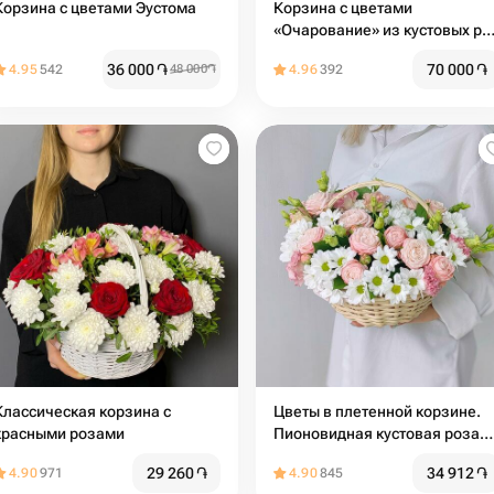
Корзина с цветами Эустома
Корзина с цветами
«Очарование» из кустовых ро
с эвкалиптом
36 000
֏
70 000
֏
4.95
542
48 000
֏
4.96
392
Классическая корзина с
Цветы в плетенной корзине.
красными розами
Пионовидная кустовая роза
мадам бомбастик и
29 260
֏
34 912
֏
4.90
971
4.90
845
хризантема