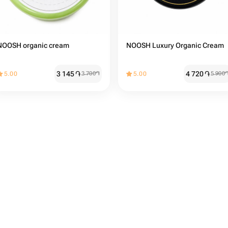
NOOSH organic cream
NOOSH Luxury Organic Cream
3 145
֏
4 720
֏
5.00
3 700
֏
5.00
5 900