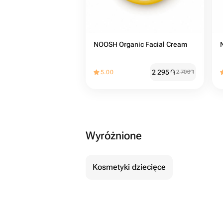
NOOSH Organic Facial Cream
2 295
֏
5.00
2 700
֏
Wyróżnione
Kosmetyki dziecięce