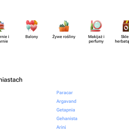
rnie i
Balony
Żywe rośliny
Makijaż i
Skle
arnie
perfumy
herbatą
miastach
Paracar
Argavand
Getapnia
Gehanista
Arinj