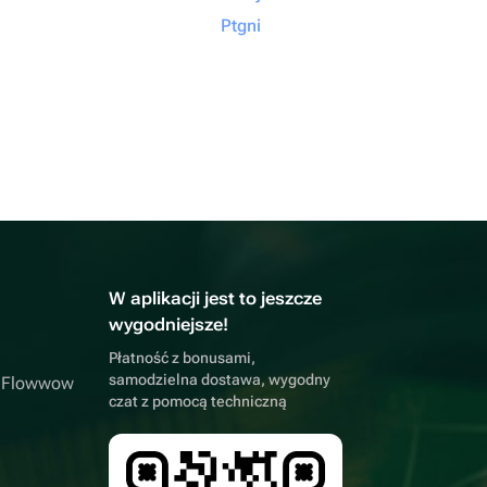
Ptgni
W aplikacji jest to jeszcze
wygodniejsze!
Płatność z bonusami,
samodzielna dostawa, wygodny
a Flowwow
czat z pomocą techniczną