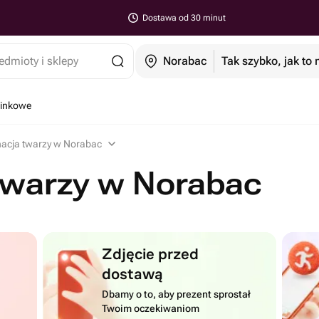
Dostawa od 30 minut
edmioty i sklepy
Norabac
Tak szybko, jak to
minkowe
nacja twarzy w Norabac
twarzy w Norabac
Zdjęcie przed
dostawą
Dbamy o to, aby prezent sprostał
Twoim oczekiwaniom