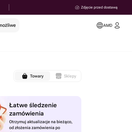
Zdjęcie przed dostawą
 możliwe
AMD
Towary
Sklepy
Łatwe śledzenie
zamówienia
Otrzymuj aktualizacje na bieżąco,
od złożenia zamówienia po