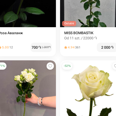
Ostatni
Роза Аваланж
MISS BOMBASTIK
Od 11 szt. / 22000 ֏
700
֏
2 000
֏
5.00
12
1 000
֏
4.94
361
71
%
-
52
%