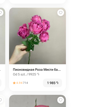
к от 9шт
Пионовидная Роза Мисти баблс от 5шт
Od 5 szt. / 9925 ֏
1 985
֏
4.94
714