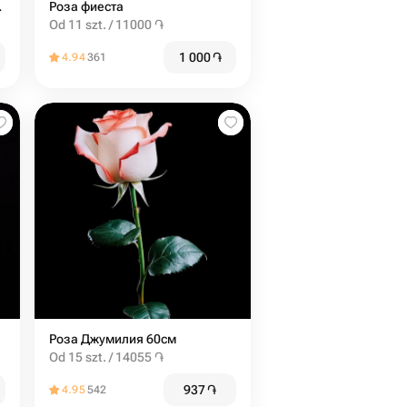
bubbles
Роза фиеста
Od 11 szt. / 11000 ֏
1 000
֏
4.94
361
Роза Джумилия 60см
Od 15 szt. / 14055 ֏
937
֏
4.95
542