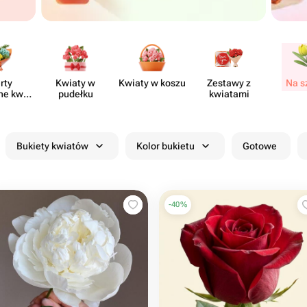
rty
Kwiaty w
Kwiaty w koszu
Zestawy z
Na s
ne kwia​
pudełku
kwiatami
rni
Bukiety kwiatów
Kolor bukietu
Gotowe
-
40
%