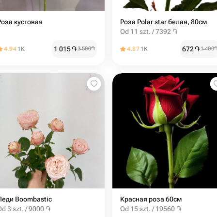
Роза кустовая
Роза Polar star белая, 80см
Od 11 szt. / 7392 ֏
1 015
֏
672
֏
4.94
1K
3 500
֏
4.87
1K
1 400
Леди Boombastic
Красная роза 60см
Od 3 szt. / 9000 ֏
Od 15 szt. / 19560 ֏