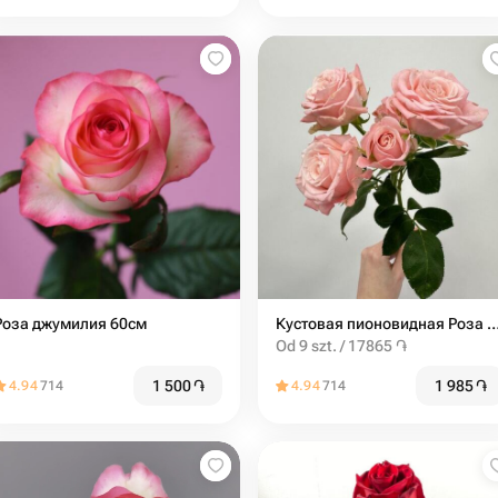
Роза джумилия 60см
Кустовая пионовидная Роза мадам бомбасти
Od 9 szt. / 17865 ֏
1 500
֏
1 985
֏
4.94
714
4.94
714