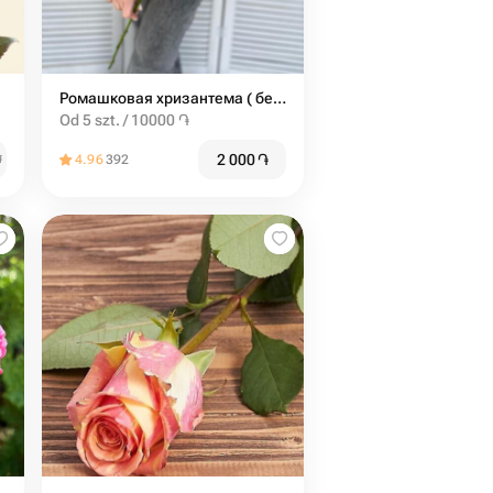
Ромашковая хризантема ( белая )
Od 5 szt. / 10000 ֏
2 000
֏
֏
4.96
392