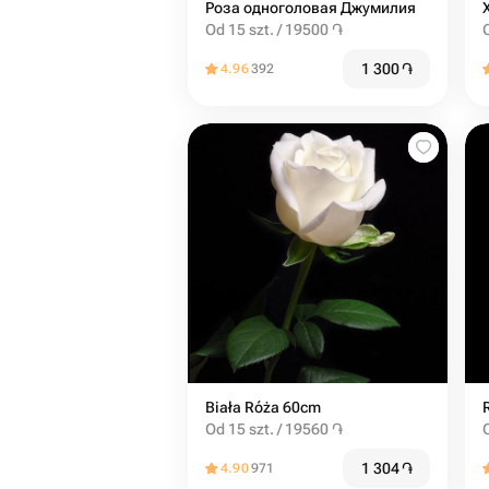
Роза одноголовая Джумилия
Od 15 szt. / 19500 ֏
1 300
֏
4.96
392
Biała Róża 60cm
Od 15 szt. / 19560 ֏
1 304
֏
4.90
971