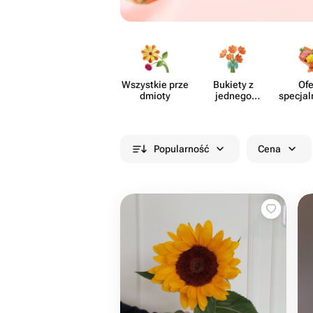
Wszystkie prze​
Bukiety z
Ofe
dmioty
jednego
specjal
rodzaju
cia
kwiatów
Popularność
Cena