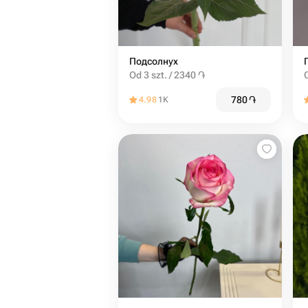
Подсолнух
Od 3 szt. / 2340 ֏
780
֏
4.98
1K