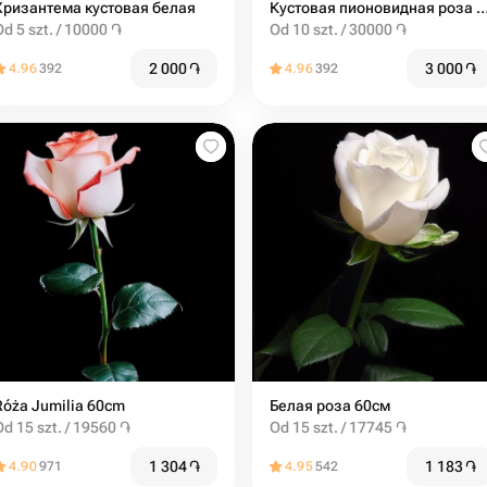
Хризантема кустовая белая
Кустовая пионовидная роза misty 
Od 5 szt. / 10000 ֏
Od 10 szt. / 30000 ֏
2 000
֏
3 000
֏
4.96
392
4.96
392
Róża Jumilia 60cm
Белая роза 60см
Od 15 szt. / 19560 ֏
Od 15 szt. / 17745 ֏
1 304
֏
1 183
֏
4.90
971
4.95
542