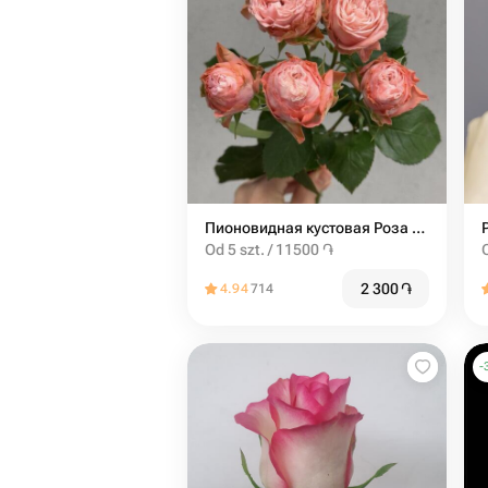
Пионовидная кустовая Роза Madam Bombastic штучно (от 5 шт)
Od 5 szt. / 11500 ֏
2 300
֏
4.94
714
-