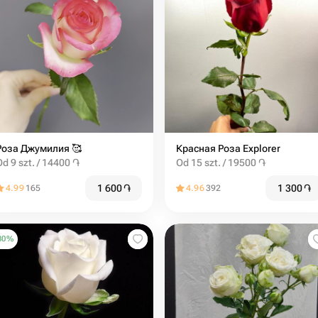
Роза Джумилия ️🥰
Красная Роза Explorer
Od 9 szt. / 14400 ֏
Od 15 szt. / 19500 ֏
1 600
֏
1 300
֏
4.99
165
4.96
392
30
%