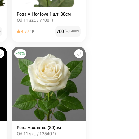
Роза All for love 1 шт, 80см
Od 11 szt. / 7700 ֏
700
֏
֏
4.87
1K
1 400
֏
-
40
%
Роза Аваланш (80)см
Od 11 szt. / 12540 ֏