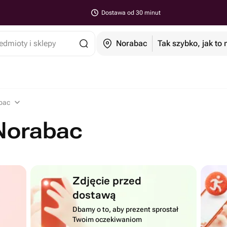
Dostawa od 30 minut
edmioty i sklepy
Norabac
Tak szybko, jak to
bac
 Norabac
Zdjęcie przed
dostawą
Dbamy o to, aby prezent sprostał
Twoim oczekiwaniom