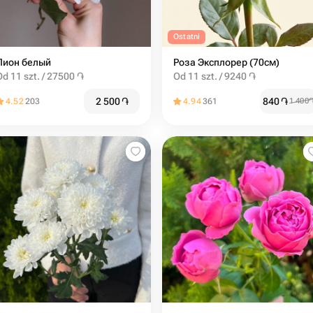
Ostatni
Пион белый
Роза Эксплорер (70см)
Od 11 szt. / 27500 ֏
Od 11 szt. / 9240 ֏
2 500
֏
840
֏
4.52
203
4.94
361
1 400