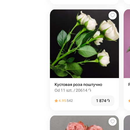
Кустовая роза поштучно
Od 11 szt. / 20614 ֏
1 874
֏
4.95
542