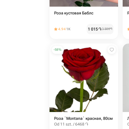
Роза кустовая Баблс
1 015
֏
4.94
1K
3 500
֏
-
58
%
Роза `Montana` красная, 80см
Od 11 szt. / 6468 ֏