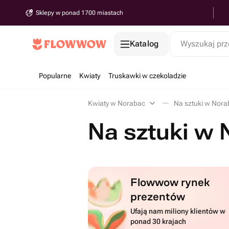
Sklepy w ponad 1700 miastach
Katalog
Wyszukaj prz
Popularne
Kwiaty
Truskawki w czekoladzie
Kwiaty w Norabac
Na sztuki w Nora
Na sztuki w
Flowwow rynek
prezentów
Ufają nam miliony klientów w
ponad 30 krajach