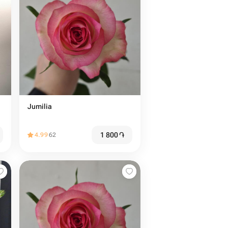
Jumilia
1 800
֏
4.99
62