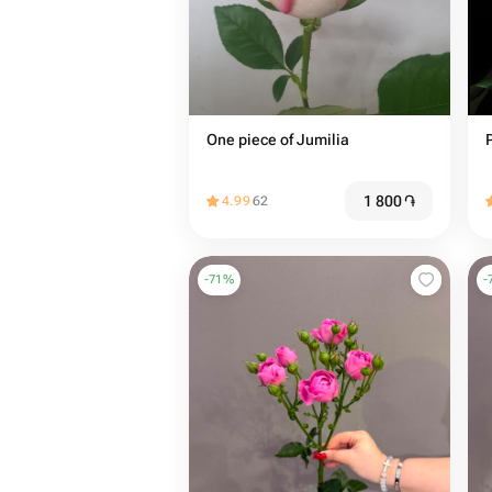
One piece of Jumilia
1 800
֏
4.99
62
-
71
%
-