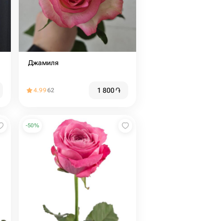
️ Джамиля
1 800
֏
4.99
62
-
50
%