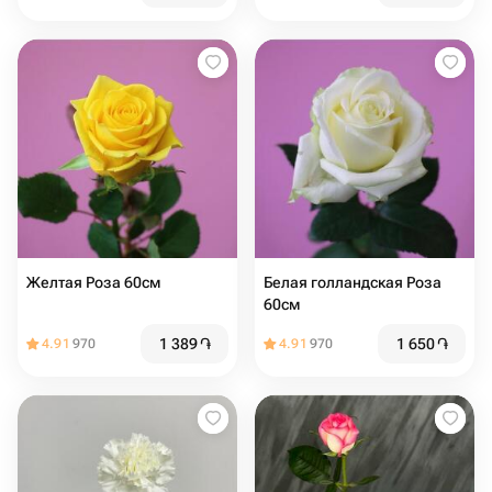
Желтая Роза 60см
Белая голландская Роза
60см
1 389
֏
1 650
֏
4.91
970
4.91
970