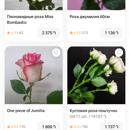
Пионавидные роза Miss
Роза джумилия 60см
Bombastic
2 375
֏
1 136
֏
4.99
62
4.85
213
One piece of Jumilia
Кустовая роза поштучно
Od 11 szt. / 19107 ֏
1 800
֏
1 737
֏
4.98
170
4.92
792