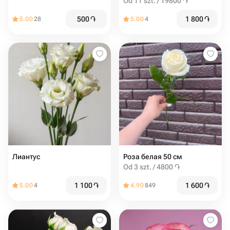
Od 11 szt. / 19800 ֏
500
֏
1 800
֏
5.00
28
5.00
4
Лиантус
Роза белая 50 см
Od 3 szt. / 4800 ֏
1 100
֏
1 600
֏
5.00
4
4.90
849