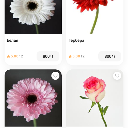
Белая
Гербера
800
֏
800
֏
5.00
12
5.00
12