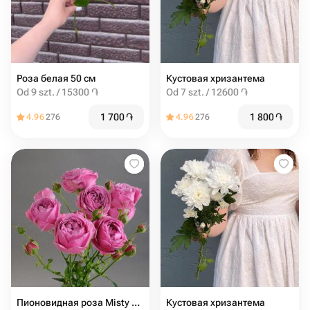
Роза белая 50 см
Кустовая хризантема
Od 9 szt. / 15300 ֏
Od 7 szt. / 12600 ֏
1 700
֏
1 800
֏
4.96
276
4.96
276
Пионовидная роза Misty Bubbles
Кустовая хризантема