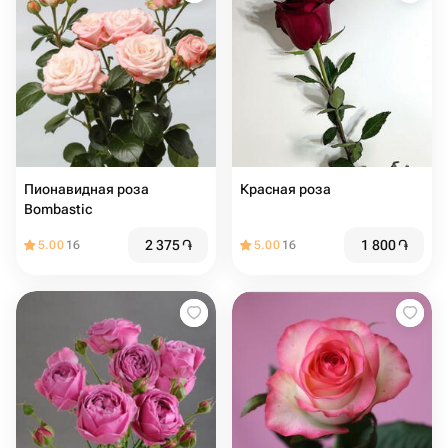
Пионавидная роза
Красная роза
Bombastic
2 375
֏
1 800
֏
5.00
16
5.00
16