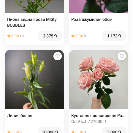
Пиона видная роза MISty
Роза джумилия 60см
BUBBLES
2 375
֏
1 173
֏
5.00
16
5.00
8
Лилия белая
Кустовая пионовидная Роза мадам бомбастик от 9шт
Od 9 szt. / 27000 ֏
10 000
֏
3 000
֏
5.00
8
5.00
8