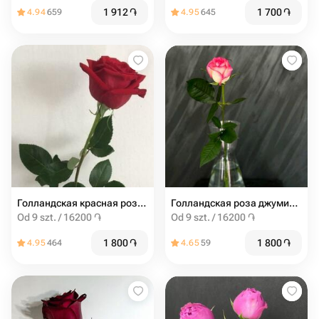
1 912
֏
1 700
֏
4.94
659
4.95
645
Голландская красная роза 60 см
Голландская роза джумиля 60 см
Od 9 szt. / 16200 ֏
Od 9 szt. / 16200 ֏
1 800
֏
1 800
֏
4.95
464
4.65
59