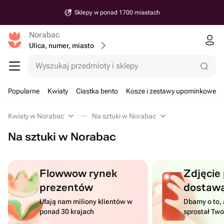
Sklepy w ponad 1700 miastach
Norabac
Ulica, numer, miasto
Wyszukaj przedmioty i sklepy
Popularne
Kwiaty
Ciastka bento
Kosze i zestawy upominkowe
Kwiaty w Norabac
Na sztuki w Norabac
Na sztuki w Norabac
Flowwow rynek
Zdjęcie
prezentów
dostaw
Ufają nam miliony klientów w
Dbamy o to, 
ponad 30 krajach
sprostał Tw