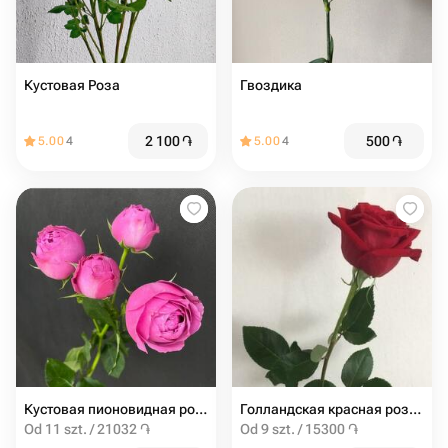
Кустовая Роза
Гвоздика
2 100
֏
500
֏
5.00
4
5.00
4
Кустовая пионовидная роза мисти баблс 60см
Голландская красная роза 60 см
Od 11 szt. / 21032 ֏
Od 9 szt. / 15300 ֏