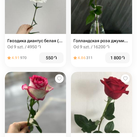
Гвоздика диантус белая (от 9шт)
Голландская роза джумиля 60 см
Od 9 szt. / 4950 ֏
Od 9 szt. / 16200 ֏
550
֏
1 800
֏
4.91
970
4.86
311