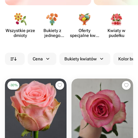
Wszystkie prze​
Bukiety z
Oferty
Kwiaty w
dmioty
jednego
specjalne kwia​
pudełku
rodzaju
ciarni
kwiatów
Cena
Bukiety kwiatów
Kolor buk
-
30
%