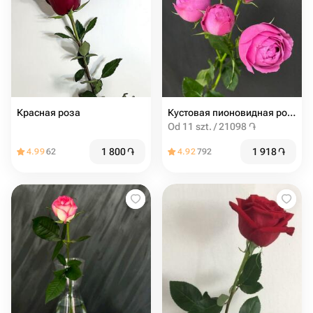
Красная роза
Кустовая пионовидная роза мисти баблс 60см
Od 11 szt. / 21098 ֏
1 800
֏
1 918
֏
4.99
62
4.92
792