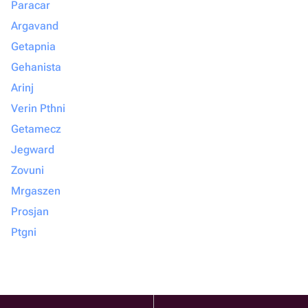
Paracar
Argavand
Getapnia
Gehanista
Arinj
Verin Pthni
Getamecz
Jegward
Zovuni
Mrgaszen
Prosjan
Ptgni