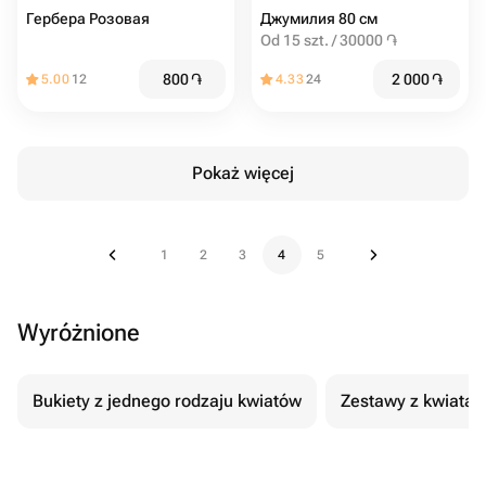
Гербера Розовая
Джумилия 80 см
Od 15 szt. / 30000 ֏
800
֏
2 000
֏
5.00
12
4.33
24
Pokaż więcej
1
2
3
4
5
Wyróżnione
Bukiety z jednego rodzaju kwiatów
Zestawy z kwiatam