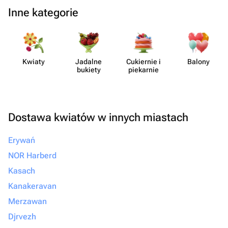
Inne kategorie
Kwiaty
Jadalne
Cukiernie i
Balony
bukiety
piekarnie
Dostawa kwiatów w innych miastach
Erywań
NOR Harberd
Kasach
Kanakeravan
Merzawan
Djrvezh