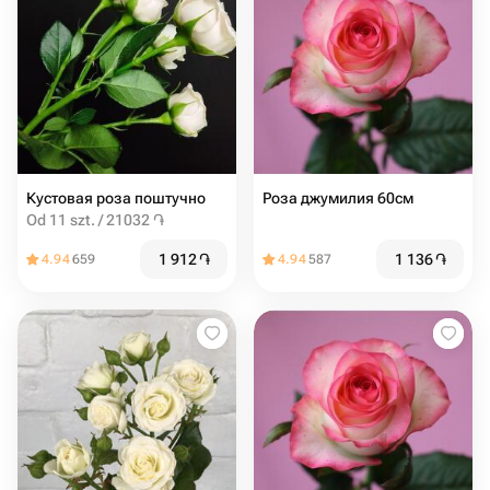
Кустовая роза поштучно
Роза джумилия 60см
Od 11 szt. / 21032 ֏
1 912
֏
1 136
֏
4.94
659
4.94
587