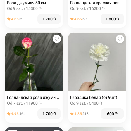
Роза джумиля 50 см
Голландская красная роза 60 см
Od 9 szt. / 15300 ֏
Od 9 szt. / 16200 ֏
1 700
֏
1 800
֏
4.65
59
4.65
59
Голландская роза джумиля 60 см
Гвоздика белая (от 9шт)
Od 7 szt. / 11900 ֏
Od 9 szt. / 5400 ֏
1 700
֏
600
֏
4.95
464
4.85
213