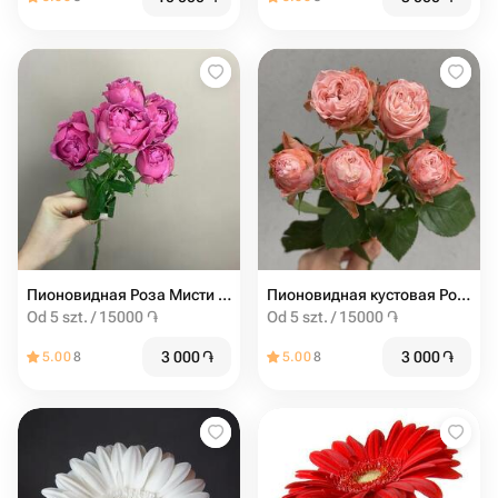
Пионовидная Роза Мисти баблс от 5шт
Пионовидная кустовая Роза Madam Bombastic штучно (от 5 шт)
Od 5 szt. / 15000 ֏
Od 5 szt. / 15000 ֏
3 000
֏
3 000
֏
5.00
8
5.00
8