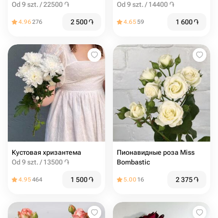
Od 9 szt. / 22500 ֏
Od 9 szt. / 14400 ֏
2 500
֏
1 600
֏
4.96
276
4.65
59
Кустовая хризантема
Пионавидные роза Miss
Od 9 szt. / 13500 ֏
Bombastic
1 500
֏
2 375
֏
4.95
464
5.00
16