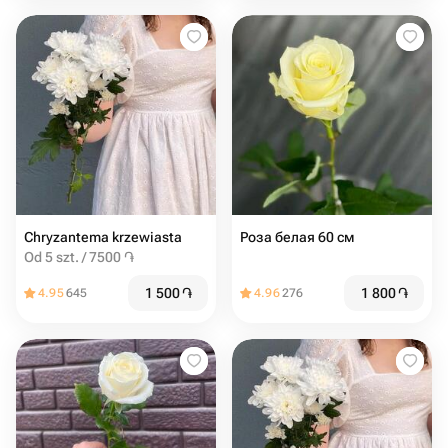
Chryzantema krzewiasta
Роза белая 60 см
Od 5 szt. / 7500 ֏
1 500
֏
1 800
֏
4.95
645
4.96
276