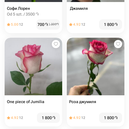
Софи Лорен
️ Джамиля
Od 5 szt. / 3500 ֏
700
֏
1 800
֏
5.00
12
1 000
֏
4.92
12
One piece of Jumilia
Роза джумиля
1 800
֏
1 800
֏
4.92
12
4.92
12