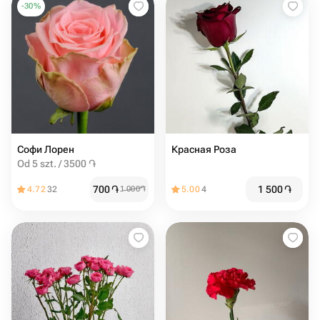
-
30
%
Софи Лорен
Красная Роза
Od 5 szt. / 3500 ֏
700
֏
1 500
֏
4.72
32
1 000
֏
5.00
4