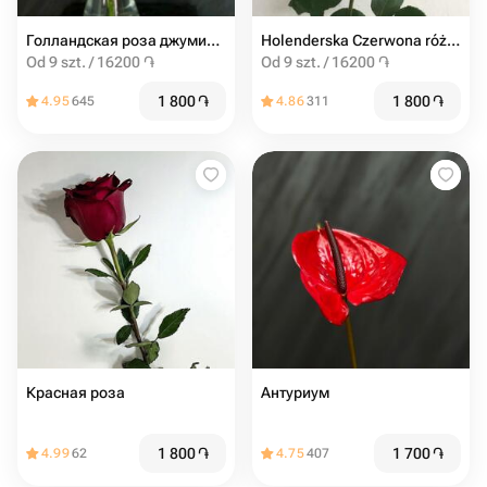
Голландская роза джумиля 60 см
Holenderska Czerwona róża 60 cm
Od 9 szt. / 16200 ֏
Od 9 szt. / 16200 ֏
1 800
֏
1 800
֏
4.95
645
4.86
311
Красная роза
Антуриум
1 800
֏
1 700
֏
4.99
62
4.75
407