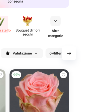
consegna
u stello
Bouquet di fiori
Altre
secchi
categorie
Valutazione
cv/filters/name_fast_delivery
Sco
-
30
%