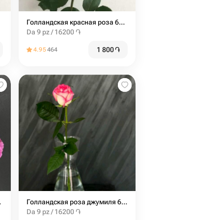
Голландская красная роза 60 см
Da 9 pz / 16200 ֏
1 800
֏
4.95
464
лс 60см
Голландская роза джумиля 60 см
Da 9 pz / 16200 ֏