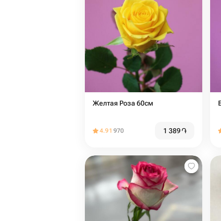
Желтая Роза 60см
1 389
֏
4.91
970