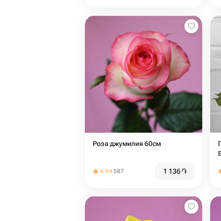
Роза джумилия 60см
1 136
֏
4.94
587