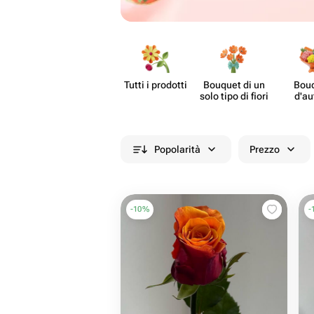
Tutti i prodotti
Bouquet di un
Bou
solo tipo di fiori
d'au
Popolarità
Prezzo
-
10
%
-