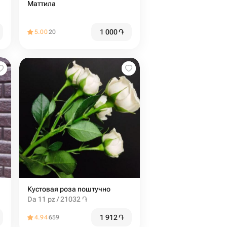
Маттила
1 000
֏
5.00
20
Кустовая роза поштучно
Da 11 pz / 21032 ֏
1 912
֏
4.94
659