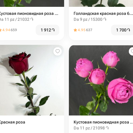
Кустовая пионовидная роза мисти баблс 60см
Голландская красная роза 60 см
Da 11 pz / 21032 ֏
Da 9 pz / 15300 ֏
1 912
֏
1 700
֏
4.94
659
4.95
637
Красная роза
Кустовая пионовидная роза мисти баб
Da 11 pz / 21098 ֏