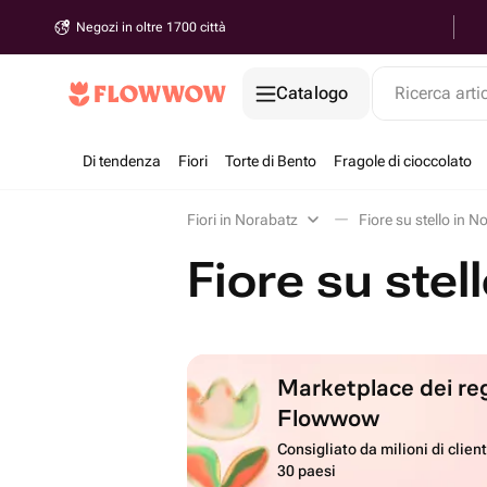
Negozi in oltre 1700 città
Catalogo
Ricerca arti
Di tendenza
Fiori
Torte di Bento
Fragole di cioccolato
Fiori in Norabatz
Fiore su stello in N
Fiore su stel
Marketplace dei reg
Flowwow
Consigliato da milioni di client
30 paesi