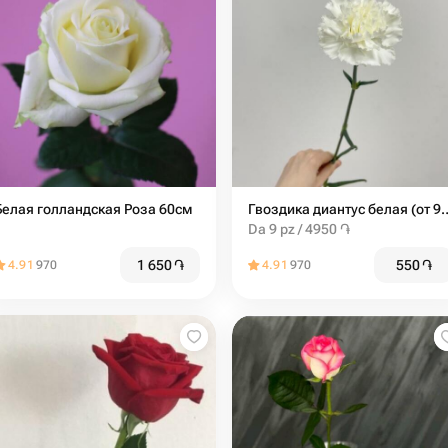
Белая голландская Роза 60см
Гвоздика диантус б
Da 9 pz / 4950 ֏
1 650
֏
550
֏
4.91
970
4.91
970