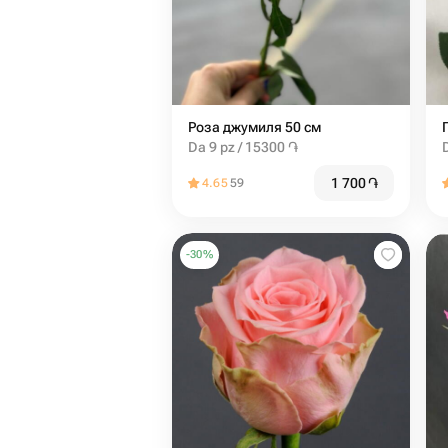
Роза джумиля 50 см
Da 9 pz / 15300 ֏
1 700
֏
4.65
59
-
30
%