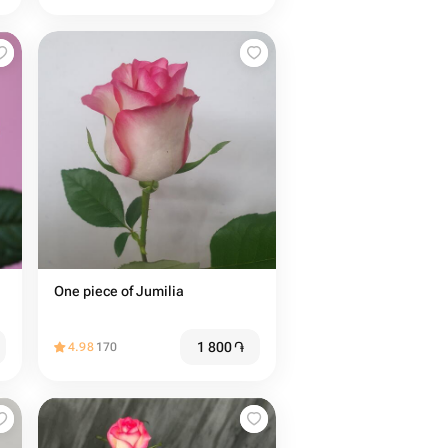
One piece of Jumilia
1 800
֏
4.98
170