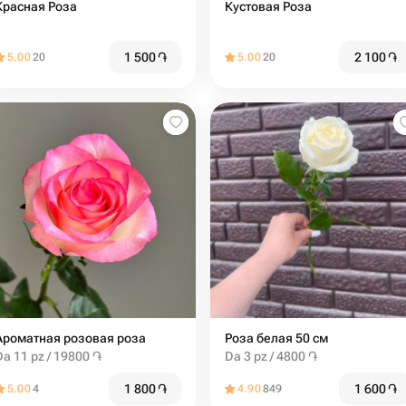
Красная Роза
Кустовая Роза
1 500
֏
2 100
֏
5.00
20
5.00
20
Ароматная розовая роза
Роза белая 50 см
Da 11 pz / 19800 ֏
Da 3 pz / 4800 ֏
1 800
֏
1 600
֏
5.00
4
4.90
849