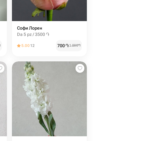
Софи Лорен
Da 5 pz / 3500 ֏
700
֏
֏
5.00
12
1 000
֏