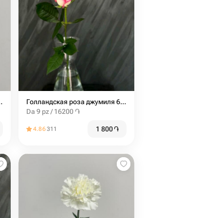
елая (от 9шт)
Голландская роза джумиля 60 см
Da 9 pz / 16200 ֏
1 800
֏
4.86
311