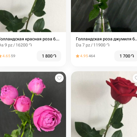
Голландская красная роза 60 см
Голландская роза 
Da 9 pz / 16200 ֏
Da 7 pz / 11900 ֏
1 800
֏
1 700
֏
4.65
59
4.95
464