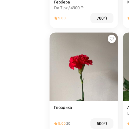
Гербера
Da 7 pz / 4900 ֏
700
֏
5.00
Гвоздика
500
֏
5.00
20