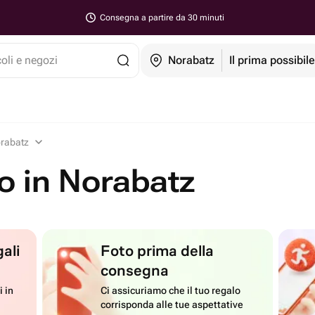
Consegna a partire da 30 minuti
coli e negozi
Norabatz
Il prima possibil
orabatz
lo in Norabatz
ali
Foto prima della
consegna
i in
Ci assicuriamo che il tuo regalo
corrisponda alle tue aspettative