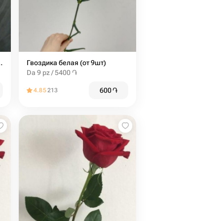
джумиля 60 см
Гвоздика белая (от 9шт)
Da 9 pz / 5400 ֏
600
֏
4.85
213