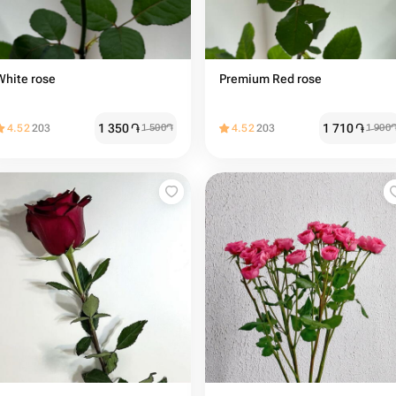
White rose
Premium Red rose
1 350
֏
1 710
֏
4.52
203
1 500
֏
4.52
203
1 900