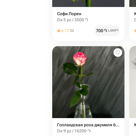
Софи Лорен
Da 5 pz / 3500 ֏
700
֏
4.72
32
1 000
֏
Голландская роза джумиля 60 см
Da 9 pz / 16200 ֏