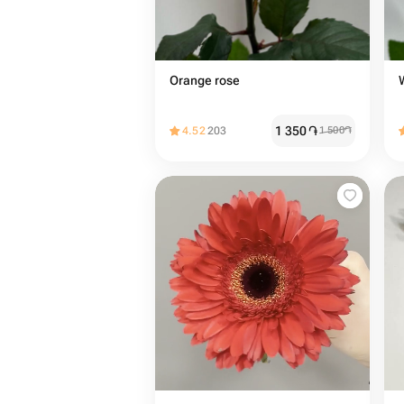
Orange rose
1 350
֏
4.52
203
1 500
֏