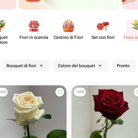
quet
Fiori in scatola
Cestino di Fiori
Set con fiori
Fiore s
tore
Bouquet di fiori
Colore del bouquet
Pronto
10
%
-
10
%