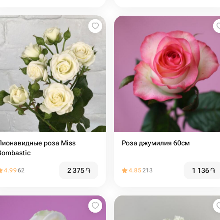
Пионавидные роза Miss
Роза джумилия 60см
Bombastic
2 375
֏
1 136
֏
4.99
62
4.85
213