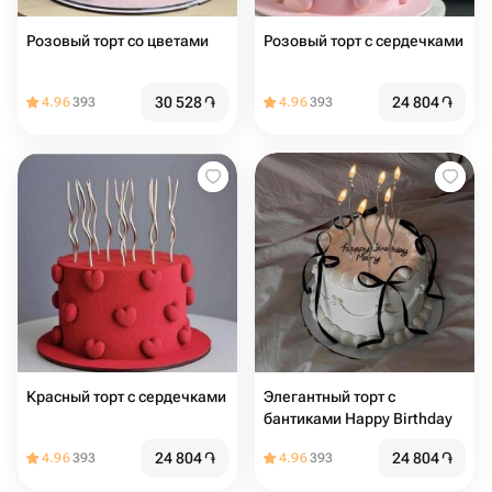
Розовый торт со цветами
Розовый торт с сердечками
30 528
֏
24 804
֏
4.96
393
4.96
393
Красный торт с сердечками
Элегантный торт с
бантиками Happy Birthday
24 804
֏
24 804
֏
4.96
393
4.96
393