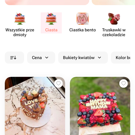
Wszystkie prze​
Ciasta
Ciastka bento
Truskawki w
dmioty
czeko​ladzie
cz
Cena
Bukiety kwiatów
Kolor buk