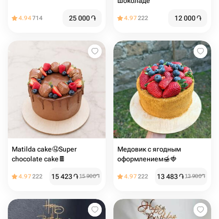
шоколаде
25 000
֏
12 000
֏
4.94
714
4.97
222
Matilda cake🤤Super
Медовик с ягодным
chocolate cake🍫
оформлением🍯🍓
15 423
֏
13 483
֏
4.97
222
15 900
֏
4.97
222
13 900
֏