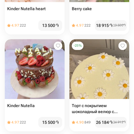
Kinder Nutella heart
Berry cake
13 500
֏
18 915
֏
4.97
222
4.97
222
19 500
֏
-
25
%
Kinder Nutella
Торт с покрытием
шоколадный велюр с
ромашками из мастики , на
15 500
֏
26 184
֏
4.97
222
4.90
849
34 912
֏
день рождения, девушке,
подруге, маме, учителю