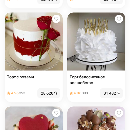
Торт с розами
Торт белоснежное
волшебство
28 620
֏
31 482
֏
4.96
393
4.96
393