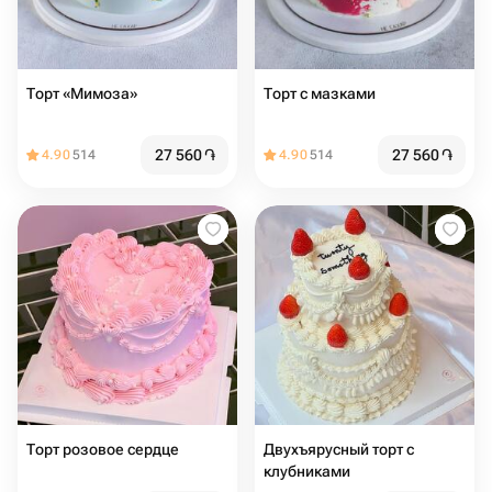
Торт «Мимоза»
Торт с мазками
27 560
֏
27 560
֏
4.90
514
4.90
514
Торт розовое сердце
Двухъярусный торт с
клубниками