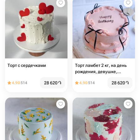
Торт с сердечками
Торт ламбет 2 кг, на день
рождения, девушке,
женщине, подарок, тренд
28 620
֏
28 620
֏
4.90
514
4.90
514