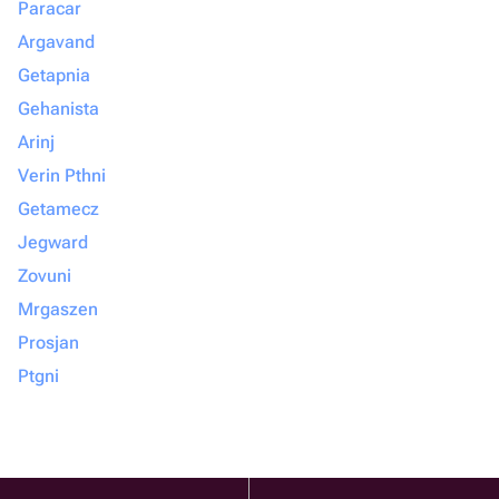
Paracar
Argavand
Getapnia
Gehanista
Arinj
Verin Pthni
Getamecz
Jegward
Zovuni
Mrgaszen
Prosjan
Ptgni