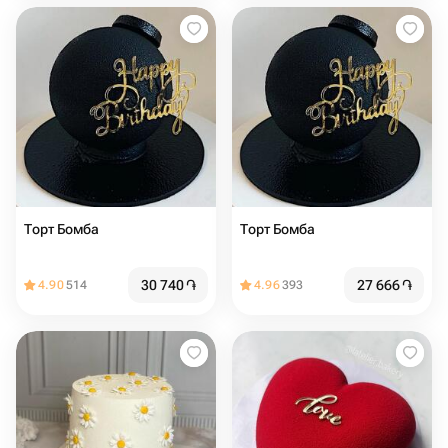
Торт Бомба
Торт Бомба
30 740
֏
27 666
֏
4.90
514
4.96
393