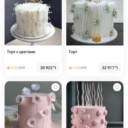
Торт с цветами
Торт
30 922
֏
32 917
֏
4.90
849
4.90
849