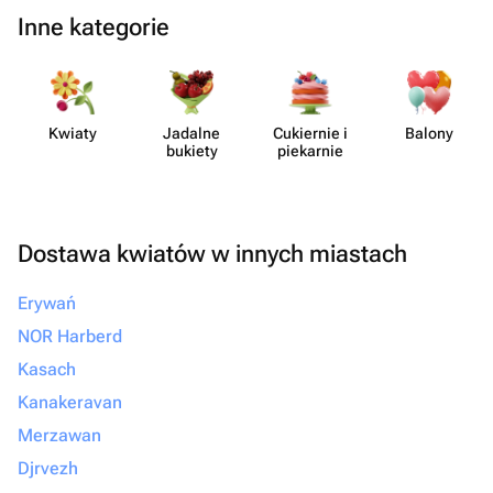
Inne kategorie
Kwiaty
Jadalne
Cukiernie i
Balony
bukiety
piekarnie
Dostawa kwiatów w innych miastach
Erywań
NOR Harberd
Kasach
Kanakeravan
Merzawan
Djrvezh