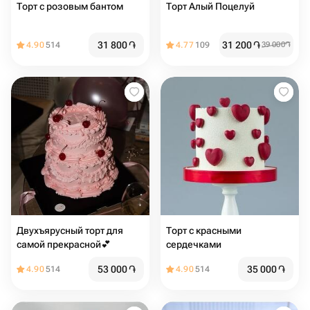
Торт с розовым бантом
Торт Алый Поцелуй
31 800
֏
31 200
֏
4.90
514
4.77
109
39 000
֏
Двухъярусный торт для
Торт с красными
самой прекрасной💕
сердечками
53 000
֏
35 000
֏
4.90
514
4.90
514