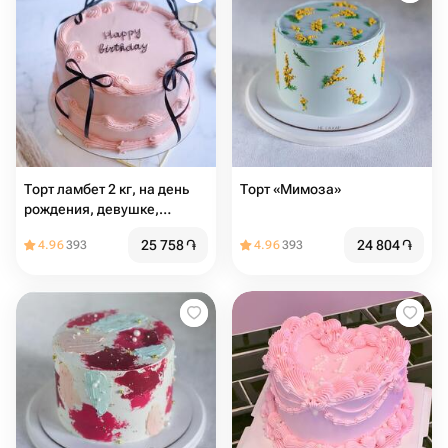
Торт ламбет 2 кг, на день
Торт «Мимоза»
рождения, девушке,
женщине, подарок, тренд
25 758
֏
24 804
֏
4.96
393
4.96
393