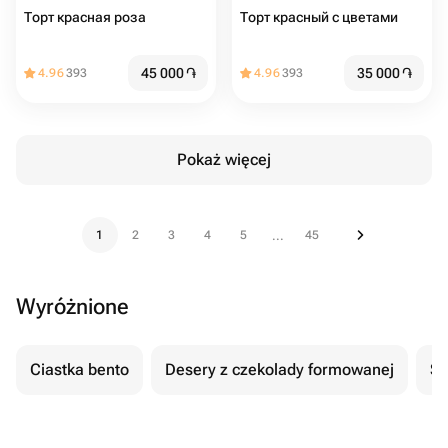
Торт красная роза
Торт красный с цветами
45 000
֏
35 000
֏
4.96
393
4.96
393
Pokaż więcej
1
2
3
4
5
45
...
Wyróżnione
Ciastka bento
Desery z czekolady formowanej
Se