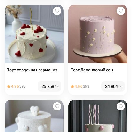
Торт сердечная гармония
Торт Лавандовый сон
25 758
֏
24 804
֏
4.96
393
4.96
393