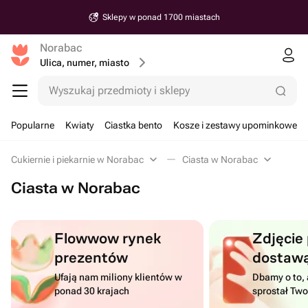
Sklepy w ponad 1700 miastach
Norabac
Ulica, numer, miasto
Wyszukaj przedmioty i sklepy
Popularne
Kwiaty
Ciastka bento
Kosze i zestawy upominkowe
Cukiernie i piekarnie w Norabac
Ciasta w Norabac
Ciasta w Norabac
Flowwow rynek
Zdjęcie
prezentów
dostaw
Ufają nam miliony klientów w
Dbamy o to, 
ponad 30 krajach
sprostał Tw