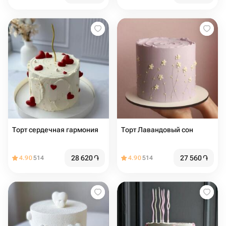
Торт сердечная гармония
Торт Лавандовый сон
28 620
֏
27 560
֏
4.90
514
4.90
514