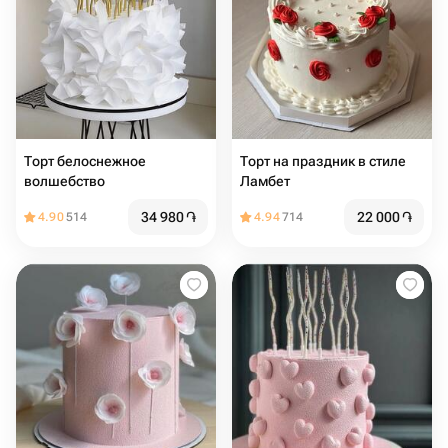
Торт белоснежное
Торт на праздник в стиле
волшебство
Ламбет
34 980
֏
22 000
֏
4.90
514
4.94
714