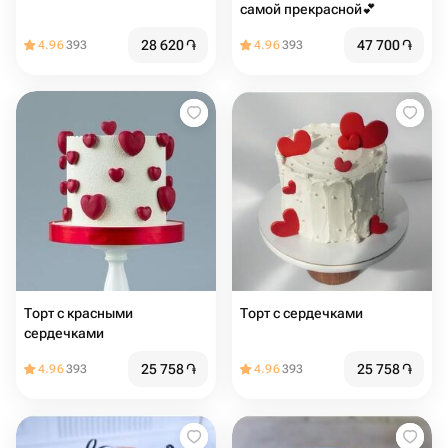
самой прекрасной💕
28 620
֏
47 700
֏
4.96
393
4.96
393
Торт с красными
Торт с сердечками
сердечками
25 758
֏
25 758
֏
4.96
393
4.96
393