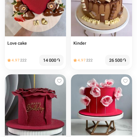
Love cake ️
Kinder
14 000
֏
26 500
֏
4.97
222
4.97
222