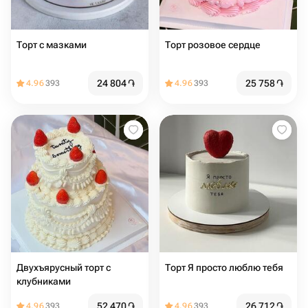
Торт с мазками
Торт розовое сердце
24 804
֏
25 758
֏
4.96
393
4.96
393
Двухъярусный торт с
Торт Я просто люблю тебя
клубниками
52 470
֏
26 712
֏
4.96
393
4.96
393