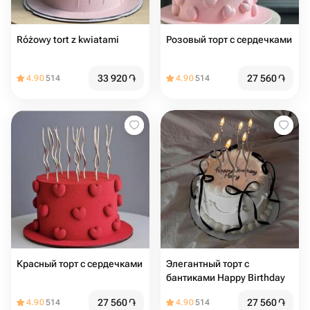
Różowy tort z kwiatami
Розовый торт с сердечками
33 920
֏
27 560
֏
4.90
514
4.90
514
Красный торт с сердечками
Элегантный торт с
бантиками Happy Birthday
27 560
֏
27 560
֏
4.90
514
4.90
514