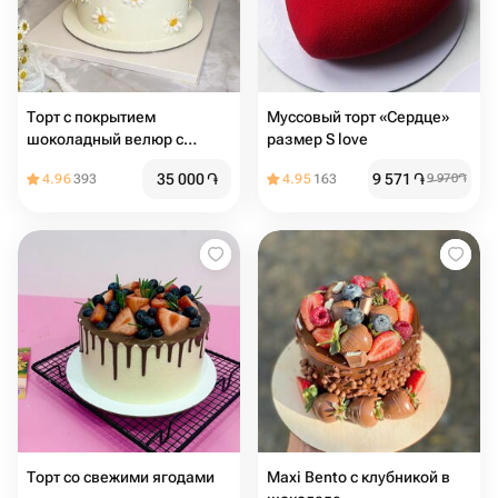
Торт с покрытием
Муссовый торт «Сердце»
шоколадный велюр с
размер S love
ромашками из мастики , на
35 000
֏
9 571
֏
4.96
393
4.95
163
9 970
֏
день рождения, девушке,
подруге, маме, учителю
Торт со свежими ягодами
Maxi Bento с клубникой в