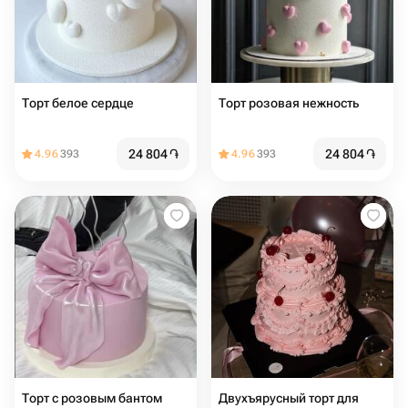
Торт белое сердце
Торт розовая нежность
24 804
֏
24 804
֏
4.96
393
4.96
393
Торт с розовым бантом
Двухъярусный торт для