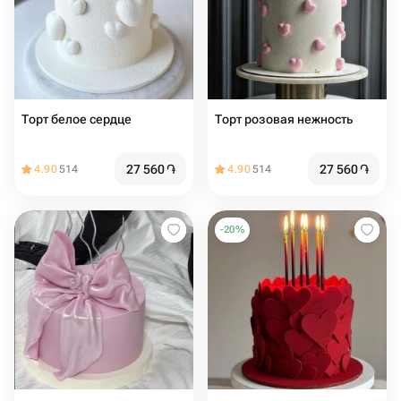
Торт белое сердце
Торт розовая нежность
27 560
֏
27 560
֏
4.90
514
4.90
514
-
20
%