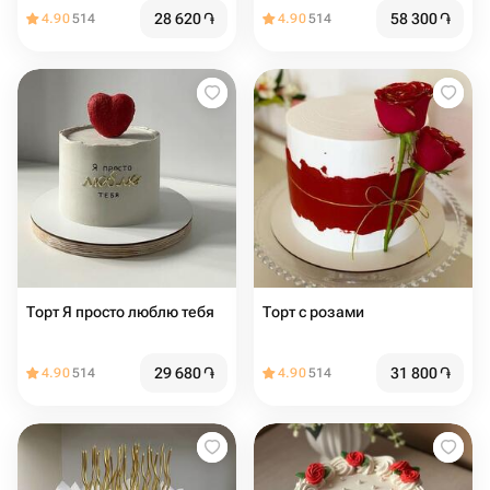
28 620
֏
58 300
֏
4.90
514
4.90
514
Торт Я просто люблю тебя
Торт с розами
29 680
֏
31 800
֏
4.90
514
4.90
514