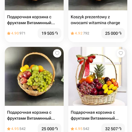
Подарочная корзина с
Koszyk prezentowy z
фруктами Витаминный
owocami witamina charge
заряд
19 505
֏
25 000
֏
4.90
971
4.92
792
Подарочная корзина с
Подарочная корзина с
фруктами Витаминный
фруктами Витаминный
заряд
заряд2
25 000
֏
32 507
֏
4.95
542
4.95
542