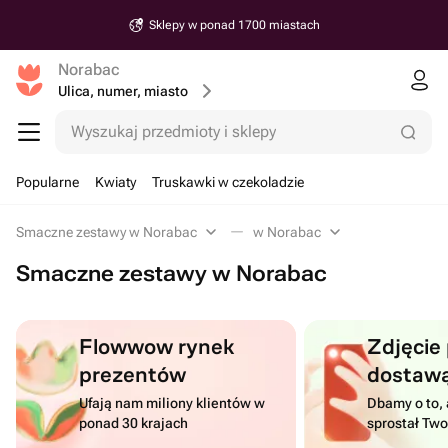
Sklepy w ponad 1700 miastach
Norabac
Ulica, numer, miasto
Wyszukaj przedmioty i sklepy
Popularne
Kwiaty
Truskawki w czekoladzie
Smaczne zestawy w Norabac
w Norabac
Smaczne zestawy w Norabac
Flowwow rynek
Zdjęcie
prezentów
dostaw
Ufają nam miliony klientów w
Dbamy o to, 
ponad 30 krajach
sprostał Tw