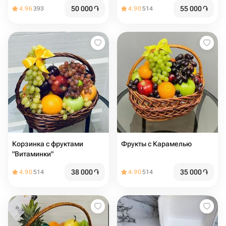
50 000
֏
55 000
֏
4.96
393
4.90
514
Корзинка с фруктами
Фрукты с Карамелью
"Витаминки"
38 000
֏
35 000
֏
4.90
514
4.90
514