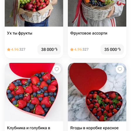
Ух ты фрукты
Фруктовое ассорти
38 000
֏
35 000
֏
4.96
327
4.96
327
Клубника и голубика в
Ягоды в коробке красное