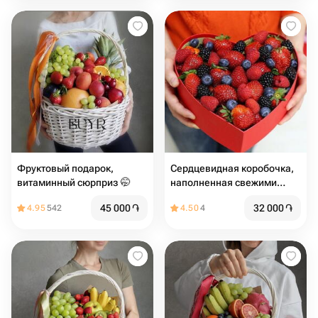
Фруктовый подарок,
Сердцевидная коробочка,
витаминный сюрприз 🤭
наполненная свежими
ягодами
45 000
֏
32 000
֏
4.95
542
4.50
4