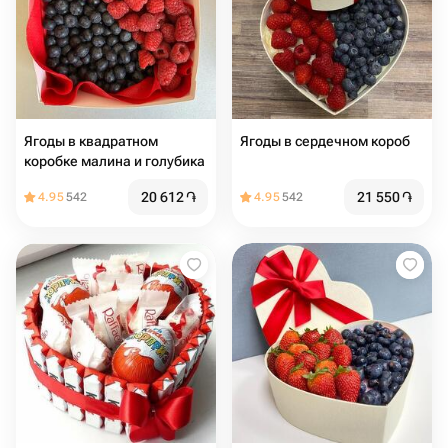
Ягоды в квадратном
Ягоды в сердечном короб
коробке малина и голубика
20 612
֏
21 550
֏
4.95
542
4.95
542