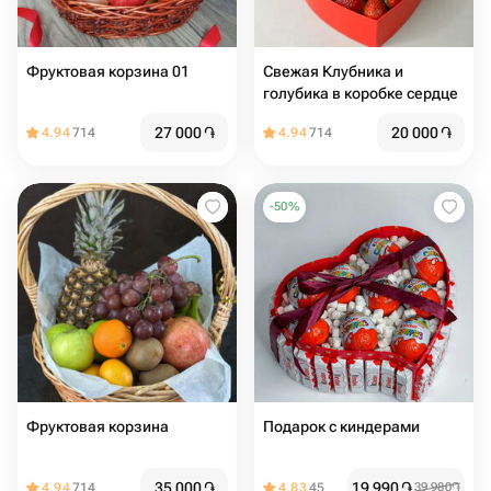
Фруктовая корзина 01
Свежая Клубника и
голубика в коробке сердце
27 000
֏
20 000
֏
4.94
714
4.94
714
-
50
%
Фруктовая корзина
Подарок с киндерами
35 000
֏
19 990
֏
4.94
714
4.83
45
39 980
֏