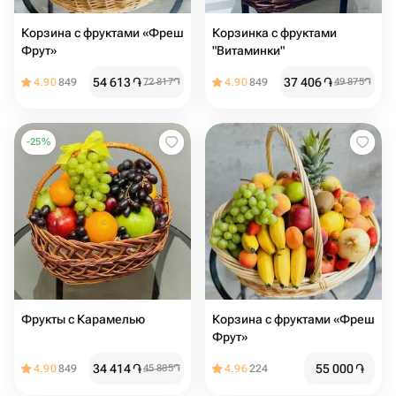
Корзина с фруктами «Фреш
Корзинка с фруктами
Фрут»
"Витаминки"
54 613
֏
37 406
֏
4.90
849
72 817
֏
4.90
849
49 875
֏
-
25
%
Фрукты с Карамелью
Корзина с фруктами «Фреш
Фрут»
34 414
֏
55 000
֏
4.90
849
45 885
֏
4.96
224