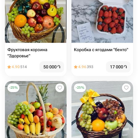
Фруктовая корзина
Коробка с ягодами "бенто"
"Здоровье"
50 000
֏
17 000
֏
4.90
514
4.96
393
-
25
%
-
25
%