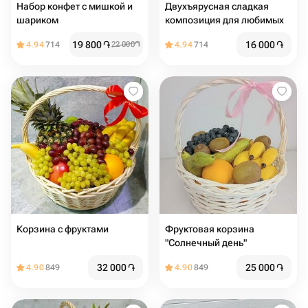
Набор конфет с мишкой и
Двухъярусная сладкая
шариком
композиция для любимых
19 800
֏
16 000
֏
4.94
714
22 000
֏
4.94
714
Корзина с фруктами
Фруктовая корзина
"Солнечный день"
32 000
֏
25 000
֏
4.90
849
4.90
849