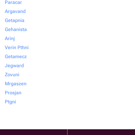
Paracar
Argavand
Getapnia
Gehanista
Arinj
Verin Pthni
Getamecz
Jegward
Zovuni
Mrgaszen
Prosjan
Ptgni