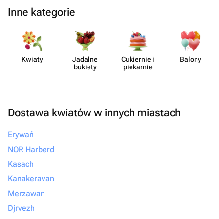
Inne kategorie
Kwiaty
Jadalne
Cukiernie i
Balony
bukiety
piekarnie
Dostawa kwiatów w innych miastach
Erywań
NOR Harberd
Kasach
Kanakeravan
Merzawan
Djrvezh