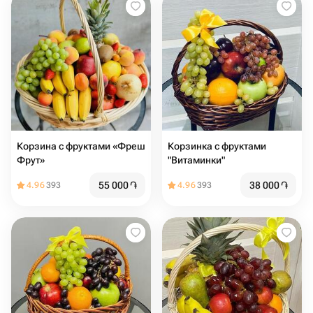
Корзина с фруктами «Фреш
Корзинка с фруктами
Фрут»
"Витаминки"
55 000
֏
38 000
֏
4.96
393
4.96
393