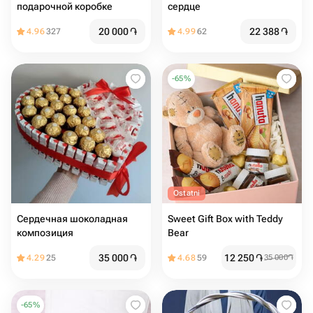
подарочной коробке
сердце
20 000
֏
22 388
֏
4.96
327
4.99
62
-
65
%
Ostatni
Сердечная шоколадная
Sweet Gift Box with Teddy
композиция
Bear
35 000
֏
12 250
֏
4.29
25
4.68
59
35 000
֏
-
65
%