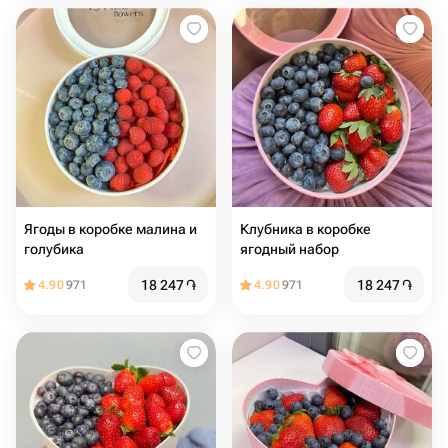
Ягоды в коробке малина и
Клубника в коробке
голубика
ягодный набор
18 247
֏
18 247
֏
4.90
971
4.90
971