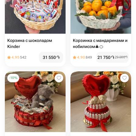
Корзина с шоколадом
Корзинка с мандаринами и
Kinder
нобилисом🎄🍊
31 550
֏
21 750
֏
4.95
542
4.90
849
29 000
֏
-
10
%