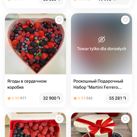
Towar tylko dla dorosłych
Ягоды в сердечном
Роскошный Подарочный
коробке
Набор "Martini Ferrero
Rocher" в Сердце
32 900
֏
55 281
֏
4.90
971
4.95
542