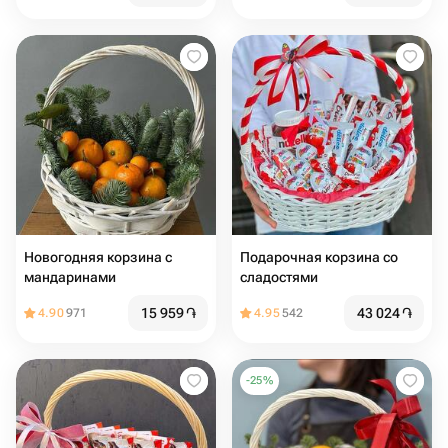
Новогодняя корзина с
Подарочная корзина со
мандаринами
сладостями
15 959
֏
43 024
֏
4.90
971
4.95
542
-
25
%