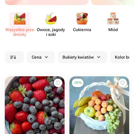
Wszystkie prze​
Owoce, jagody
Cukiernia
Miód
Su
dmioty
i soki
Cena
Bukiety kwiatów
Kolor buk
-
25
%