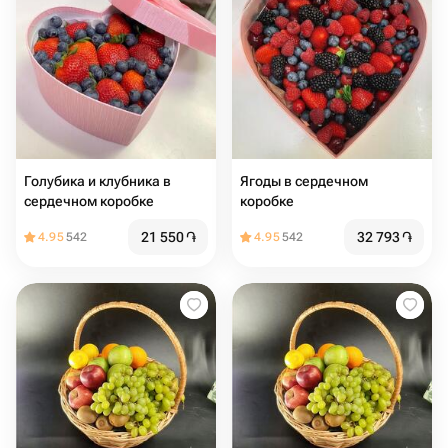
Голубика и клубника в
Ягоды в сердечном
сердечном коробке
коробке
21 550
֏
32 793
֏
4.95
542
4.95
542