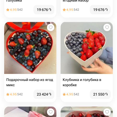
голубика
ягодный набор
19 676
֏
19 676
֏
4.95
542
4.95
542
Подарочный набор из ягод
Клубника и голубика в
микс
коробке
23 424
֏
21 550
֏
4.95
542
4.95
542