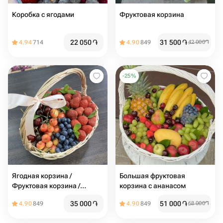
Коробка с ягодами
Фруктовая корзина
22 050
֏
31 500
֏
4.94
714
4.90
849
42 000
֏
-
25
%
Ягодная корзина /
Большая фруктовая
Фруктовая корзина /
корзина с ананасом
Корзина с фруктами /
35 000
֏
51 000
֏
4.90
849
4.90
849
68 000
֏
Клубника / Черешня