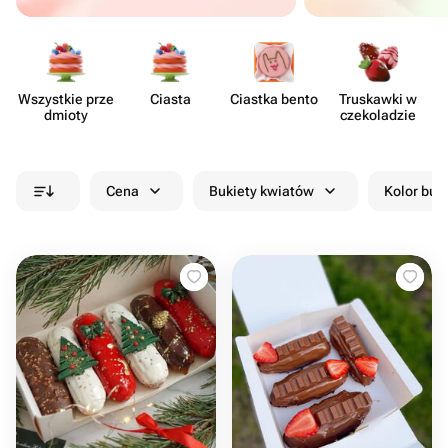
Wszystkie prze​
Ciasta
Ciastka bento
Truskawki w
dmioty
czeko​ladzie
Cena
Bukiety kwiatów
Kolor buk