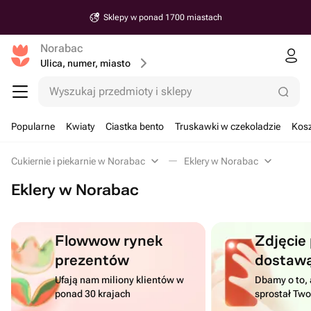
Sklepy w ponad 1700 miastach
Norabac
Ulica, numer, miasto
Wyszukaj przedmioty i sklepy
Popularne
Kwiaty
Ciastka bento
Truskawki w czekoladzie
Kosz
Cukiernie i piekarnie w Norabac
Eklery w Norabac
Eklery w Norabac
Flowwow rynek
Zdjęcie
prezentów
dostaw
Ufają nam miliony klientów w
Dbamy o to, 
ponad 30 krajach
sprostał Tw