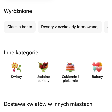
Wyróżnione
Ciastka bento
Desery z czekolady formowanej
Se
Inne kategorie
Kwiaty
Jadalne
Cukiernie i
Balony
bukiety
piekarnie
Dostawa kwiatów w innych miastach