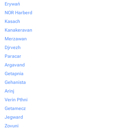
Erywań
NOR Harberd
Kasach
Kanakeravan
Merzawan
Djrvezh
Paracar
Argavand
Getapnia
Gehanista
Arinj
Verin Pthni
Getamecz
Jegward
Zovuni