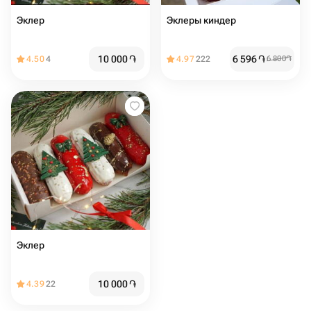
Эклер
Эклеры киндер
10 000
֏
6 596
֏
4.50
4
4.97
222
6 800
֏
Эклер
10 000
֏
4.39
22