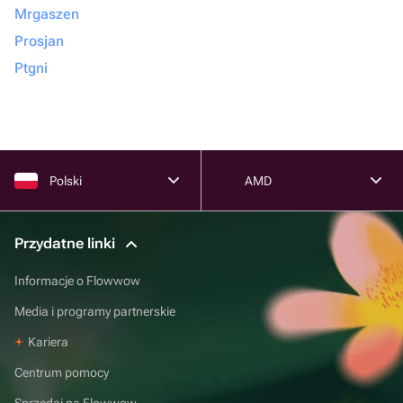
Mrgaszen
Prosjan
Ptgni
Polski
AMD
Przydatne linki
Informacje o Flowwow
Media i programy partnerskie
Kariera
Centrum pomocy
Sprzedaj na Flowwow