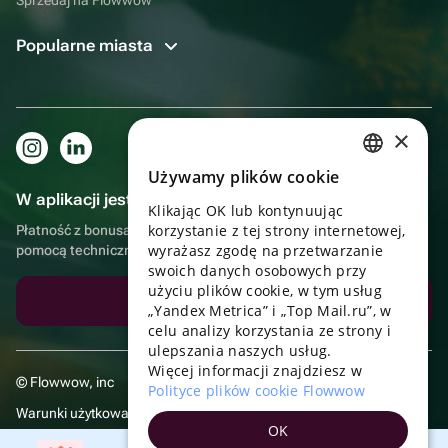
Popularne miasta
×
Używamy plików cookie
RUSSIAN
W aplikacji jest to jeszcze wygodniejsze!
Klikając OK lub kontynuując
ENGLISH
korzystanie z tej strony internetowej,
Płatność z bonusami, samodzielna dostawa, wygodny czat z
UKRAINIAN
wyrażasz zgodę na przetwarzanie
pomocą techniczną
swoich danych osobowych przy
PORTUGUESE
użyciu plików cookie, w tym usług
Pobierz aplikację
„Yandex Metrica” i „Top Mail.ru”, w
SPANISH
celu analizy korzystania ze strony i
ulepszania naszych usług.
HUNGARIAN
Więcej informacji znajdziesz w
© Flowwow, inc
ITALIAN
Polityce plików cookie Flowwow
Warunki użytkowania
FRENCH
OK
Polityka prywatności