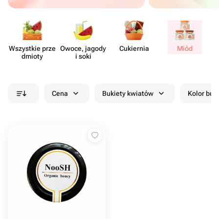
Wszystkie prze​
Owoce, jagody
Cukiernia
Miód
Su
dmioty
i soki
Cena
Bukiety kwiatów
Kolor buk