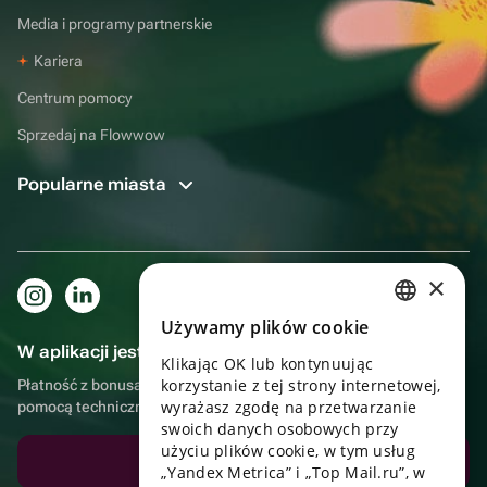
Media i programy partnerskie
Kariera
Centrum pomocy
Sprzedaj na Flowwow
Popularne miasta
×
Używamy plików cookie
RUSSIAN
W aplikacji jest to jeszcze wygodniejsze!
Klikając OK lub kontynuując
ENGLISH
korzystanie z tej strony internetowej,
Płatność z bonusami, samodzielna dostawa, wygodny czat z
UKRAINIAN
wyrażasz zgodę na przetwarzanie
pomocą techniczną
swoich danych osobowych przy
PORTUGUESE
użyciu plików cookie, w tym usług
Pobierz aplikację
„Yandex Metrica” i „Top Mail.ru”, w
SPANISH