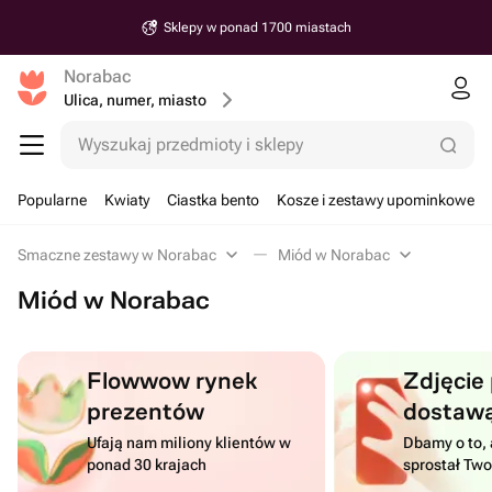
Sklepy w ponad 1700 miastach
Norabac
Ulica, numer, miasto
Wyszukaj przedmioty i sklepy
Popularne
Kwiaty
Ciastka bento
Kosze i zestawy upominkowe
Smaczne zestawy w Norabac
Miód w Norabac
Miód w Norabac
Flowwow rynek
Zdjęcie
prezentów
dostaw
Ufają nam miliony klientów w
Dbamy o to, 
ponad 30 krajach
sprostał Tw