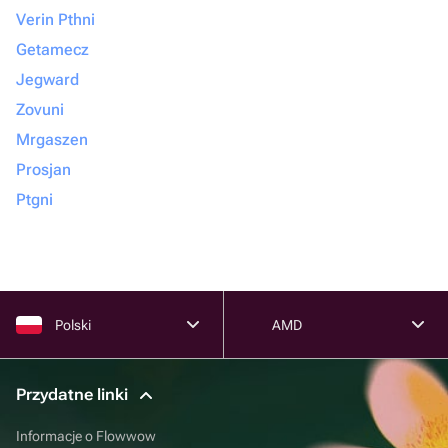
Verin Pthni
Getamecz
Jegward
Zovuni
Mrgaszen
Prosjan
Ptgni
Polski
AMD
Przydatne linki
Informacje o Flowwow