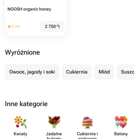
NOOSH organic honey
2 750
֏
5.00
Wyróżnione
Owoce, jagody i soki
Cukiernia
Miód
Suszon
Inne kategorie
Kwiaty
Jadalne
Cukiernie i
Balony
bukiety
piekarnie