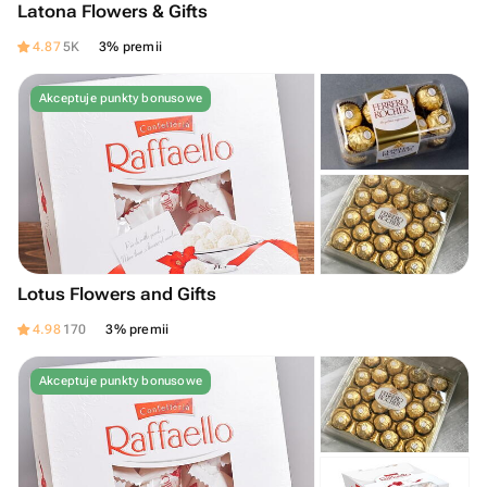
Latona Flowers & Gifts
4.87
5K
3% premii
Akceptuje punkty bonusowe
Lotus Flowers and Gifts
4.98
170
3% premii
Akceptuje punkty bonusowe