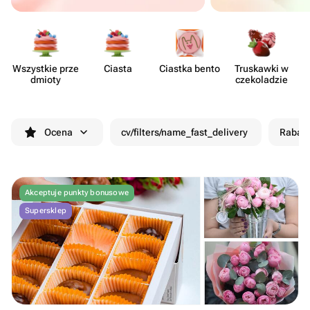
Wszystkie prze​
Ciasta
Ciastka bento
Truskawki w
dmioty
czeko​ladzie
Ocena
cv/filters/name_fast_delivery
Rabat
Akceptuje punkty bonusowe
Supersklep