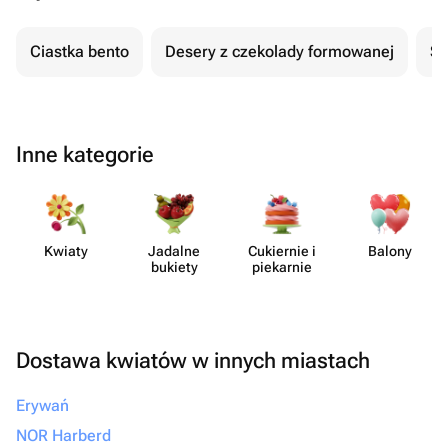
Ciastka bento
Desery z czekolady formowanej
Se
Inne kategorie
Kwiaty
Jadalne
Cukiernie i
Balony
bukiety
piekarnie
Dostawa kwiatów w innych miastach
Erywań
NOR Harberd