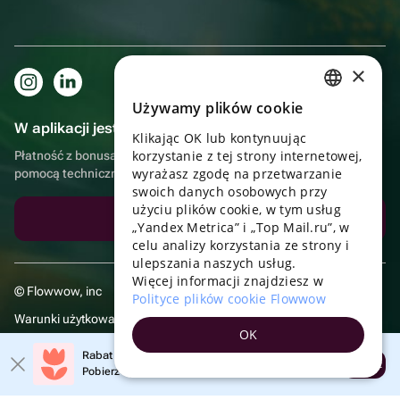
×
Używamy plików cookie
RUSSIAN
W aplikacji jest to jeszcze wygodniejsze!
Klikając OK lub kontynuując
ENGLISH
korzystanie z tej strony internetowej,
Płatność z bonusami, samodzielna dostawa, wygodny czat z
UKRAINIAN
wyrażasz zgodę na przetwarzanie
pomocą techniczną
swoich danych osobowych przy
PORTUGUESE
użyciu plików cookie, w tym usług
Pobierz aplikację
„Yandex Metrica” i „Top Mail.ru”, w
SPANISH
celu analizy korzystania ze strony i
ulepszania naszych usług.
HUNGARIAN
Więcej informacji znajdziesz w
© Flowwow, inc
ITALIAN
Polityce plików cookie Flowwow
Warunki użytkowania
FRENCH
OK
Polityka prywatności
TURKISH
Rabat 20% na pierwsze zamówienie!
Otwórz
Pobierz aplikację i skorzystaj z promocji
GERMAN