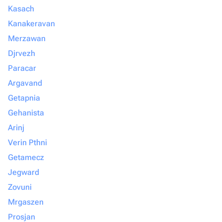
Kasach
Kanakeravan
Merzawan
Djrvezh
Paracar
Argavand
Getapnia
Gehanista
Arinj
Verin Pthni
Getamecz
Jegward
Zovuni
Mrgaszen
Prosjan