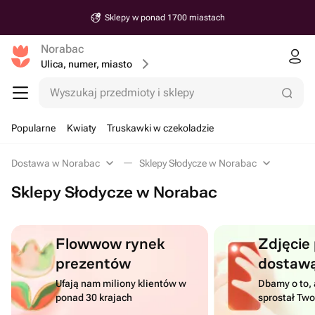
Sklepy w ponad 1700 miastach
Norabac
Ulica, numer, miasto
Wyszukaj przedmioty i sklepy
Popularne
Kwiaty
Truskawki w czekoladzie
Dostawa w Norabac
Sklepy Słodycze w Norabac
Sklepy Słodycze w Norabac
Flowwow rynek
Zdjęcie
prezentów
dostaw
Ufają nam miliony klientów w
Dbamy o to, 
ponad 30 krajach
sprostał Tw