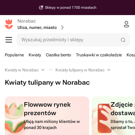
Sklepy w ponad 1700 miastach
Norabac
Ulica, numer, miasto
Wyszukaj przedmioty i sklepy
Popularne
Kwiaty
Ciastka bento
Truskawki w czekoladzie
Kosz
Kwiaty w Norabac
Kwiaty tulipany w Norabac
Kwiaty tulipany w Norabac
Flowwow rynek
Zdjęcie
prezentów
dostaw
Ufają nam miliony klientów w
Dbamy o to, 
ponad 30 krajach
sprostał Tw