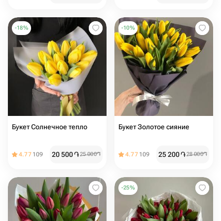
-
18
%
-
10
%
Букет Солнечное тепло
Букет Золотое сияние
20 500
֏
25 200
֏
4.77
109
25 000
֏
4.77
109
28 000
֏
-
25
%