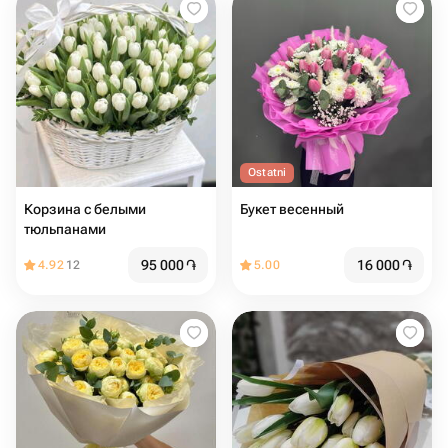
Ostatni
Корзина с белыми
Букет весенный
тюльпанами
95 000
֏
16 000
֏
4.92
12
5.00