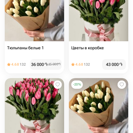
Тюльпаны белые 1
Цветы в коробке
36 000
֏
43 000
֏
4.68
132
45 000
֏
4.68
132
-
20
%