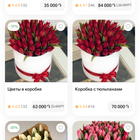
35 000
֏
84 000
֏
4.68
132
4.81
246
120 000
֏
-
10
%
Цветы в коробке
Коробка с тюльпанами
63 000
֏
70 000
֏
4.68
132
70 000
֏
4.84
616
-
20
%