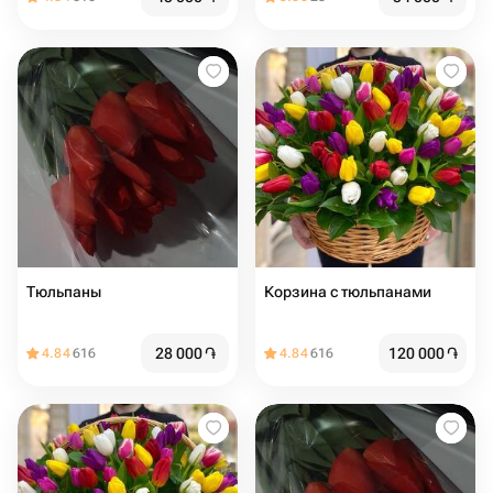
Тюльпаны
Корзина с тюльпанами
28 000
֏
120 000
֏
4.84
616
4.84
616