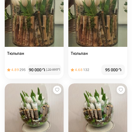
Тюльпан
Тюльпан
90 000
֏
95 000
֏
4.89
295
120 000
֏
4.68
132