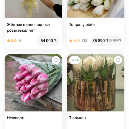
Жёлтые пиано видные
Tulipany białe
розы эвкалипт
54 000
֏
35 890
֏
5.00
4
4.68
132
37 000
֏
-
30
%
Нежность
Тюльпан