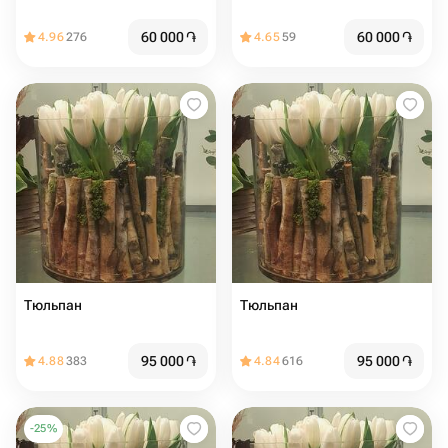
60 000
֏
60 000
֏
4.96
276
4.65
59
Тюльпан
Тюльпан
95 000
֏
95 000
֏
4.88
383
4.84
616
-
25
%