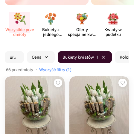
Wszystkie prze​
Bukiety z
Oferty
Kwiaty w
Kw
dmioty
jednego
specjalne kwia​
pudełku
rodzaju
ciarni
kwiatów
Cena
Bukiety kwiatów
1
Kolor b
66 przedmioty
·
Wyczyść filtry (1)