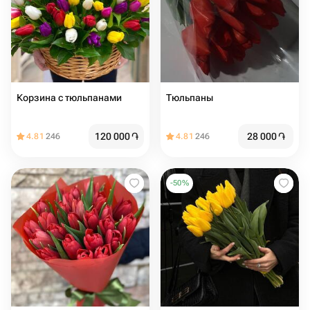
Корзина с тюльпанами
Тюльпаны
120 000
֏
28 000
֏
4.81
246
4.81
246
-
50
%