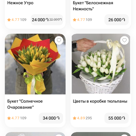
Нежное Утро
Букет "Белоснежная
Нежность"
24 000
֏
26 000
֏
4.77
109
30 000
֏
4.77
109
Букет "Солнечное
Цветы в коробке тюльпаны
Очарование"
34 000
֏
55 000
֏
4.77
109
4.89
295