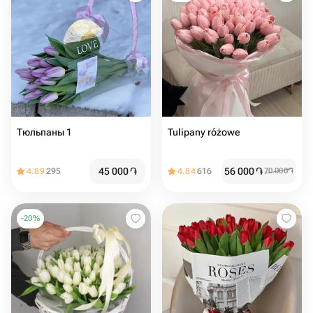
Тюльпаны 1
Tulipany różowe
45 000
֏
56 000
֏
4.89
295
4.84
616
70 000
֏
-
20
%