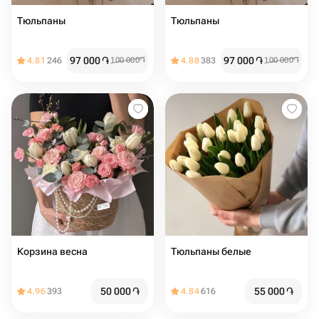
Тюльпаны
Тюльпаны
97 000
֏
97 000
֏
4.81
246
100 000
֏
4.88
383
100 000
֏
Корзина весна
Тюльпаны белые
50 000
֏
55 000
֏
4.96
393
4.84
616