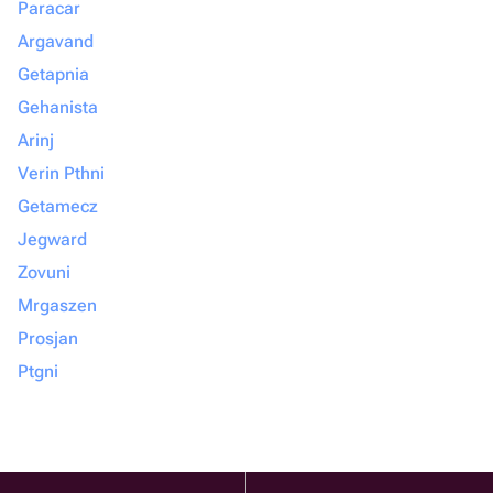
Paracar
Argavand
Getapnia
Gehanista
Arinj
Verin Pthni
Getamecz
Jegward
Zovuni
Mrgaszen
Prosjan
Ptgni