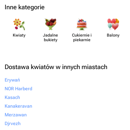
Inne kategorie
Kwiaty
Jadalne
Cukiernie i
Balony
bukiety
piekarnie
Dostawa kwiatów w innych miastach
Erywań
NOR Harberd
Kasach
Kanakeravan
Merzawan
Djrvezh