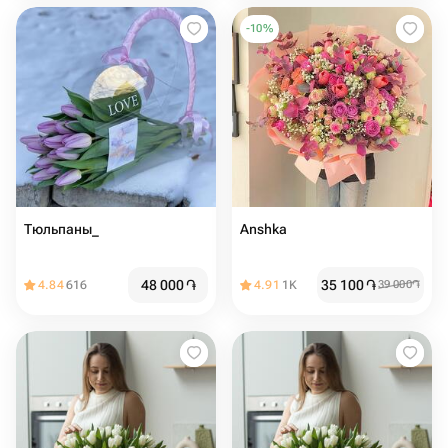
-
10
%
Тюльпаны_
Anshka
48 000
֏
35 100
֏
4.84
616
4.91
1K
39 000
֏