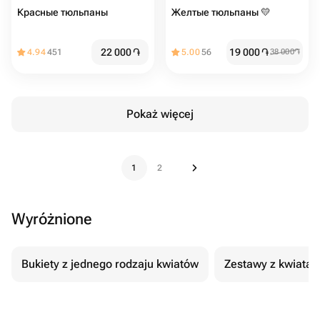
Красные тюльпаны
Желтые тюльпаны 💛
22 000
֏
19 000
֏
4.94
451
5.00
56
38 000
֏
Pokaż więcej
1
2
Wyróżnione
Bukiety z jednego rodzaju kwiatów
Zestawy z kwiatam