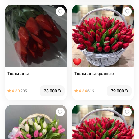
Тюльпаны
Тюльпаны красные
28 000
֏
79 000
֏
4.89
295
4.84
616