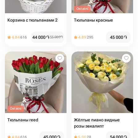
Ostatni
Корзина с тюльпанами 2
Тюльпаны красные
44 000
֏
45 000
֏
4.84
616
55 000
֏
4.89
295
Ostatni
Тюльпаны reed
Жёлтые пиано видные
розы эвкалипт
45 000
֏
54 000
֏
4.84
616
5.00
28