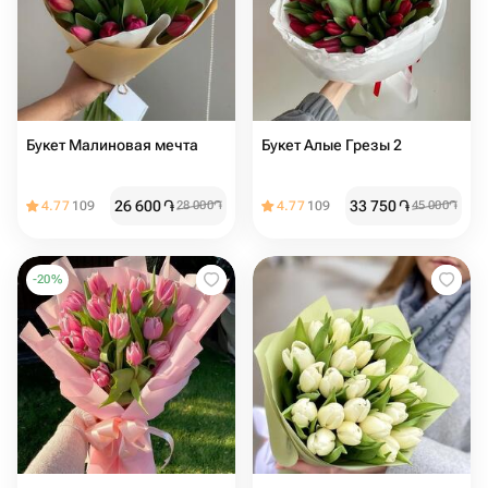
Букет Малиновая мечта
Букет Алые Грезы 2
26 600
֏
33 750
֏
4.77
109
28 000
֏
4.77
109
45 000
֏
-
20
%