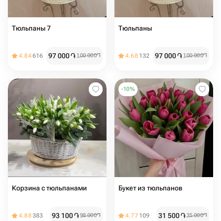
Тюльпаны 7
Тюльпаны
97 000
֏
97 000
֏
4.84
616
100 000
֏
4.68
132
100 000
֏
-
10
%
Корзина с тюльпанами
Букет из тюльпанов
93 100
֏
31 500
֏
4.88
383
98 000
֏
4.77
109
35 000
֏