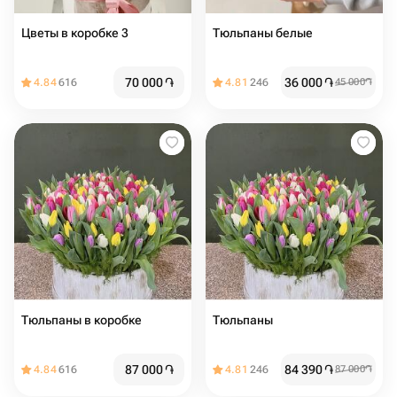
Цветы в коробке 3
Тюльпаны белые
70 000
֏
36 000
֏
4.84
616
4.81
246
45 000
֏
Тюльпаны в коробке
Тюльпаны
87 000
֏
84 390
֏
4.84
616
4.81
246
87 000
֏