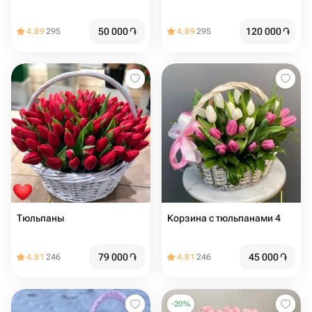
50 000
֏
120 000
֏
4.89
295
4.89
295
Тюльпаны
Корзина с тюльпанами 4
79 000
֏
45 000
֏
4.81
246
4.81
246
-
20
%