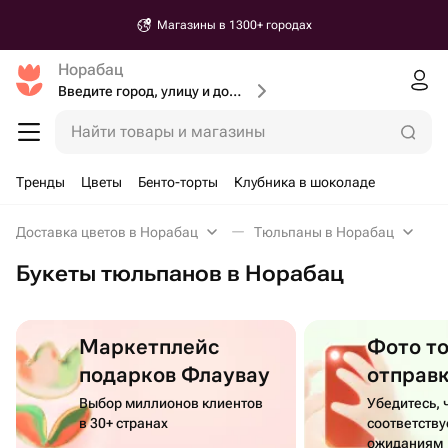
Магазины в 1300+ городах
Норабац
Введите город, улицу и дом доставки
Найти товары и магазины
Тренды
Цветы
Бенто-торты
Клубника в шоколаде
Доставка цветов в Норабац
Тюльпаны в Норабац
Букеты тюльпанов в Норабац
Маркетплейс
Фото т
подарков Флаувау
отправ
Выбор миллионов клиентов
Убедитесь, 
в 30+ странах
соответств
ожиданиям