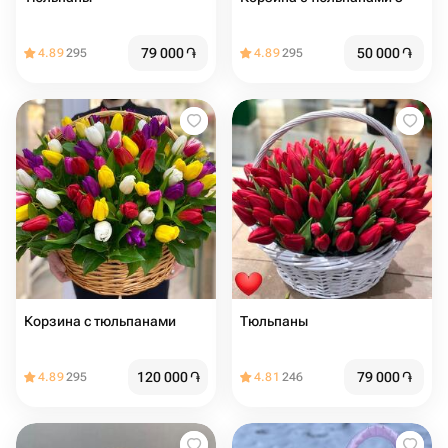
79 000
֏
50 000
֏
4.89
295
4.89
295
Корзина с тюльпанами
Тюльпаны
120 000
֏
79 000
֏
4.89
295
4.81
246