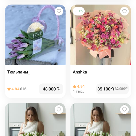
-
10
%
Тюльпаны_
Anshka
4.91
48 000
֏
35 100
֏
4.84
616
39 000
֏
1 тыс.