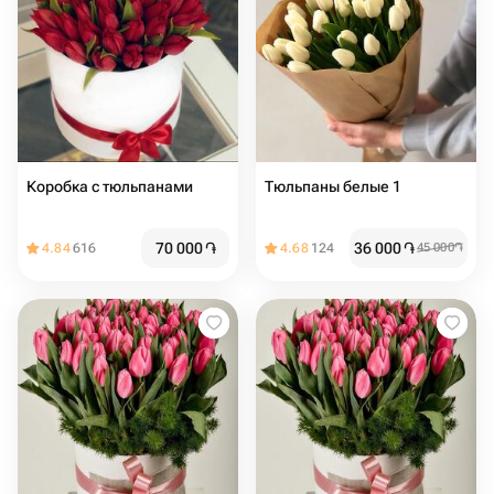
Коробка с тюльпанами
Тюльпаны белые 1
70 000
֏
36 000
֏
4.84
616
4.68
124
45 000
֏