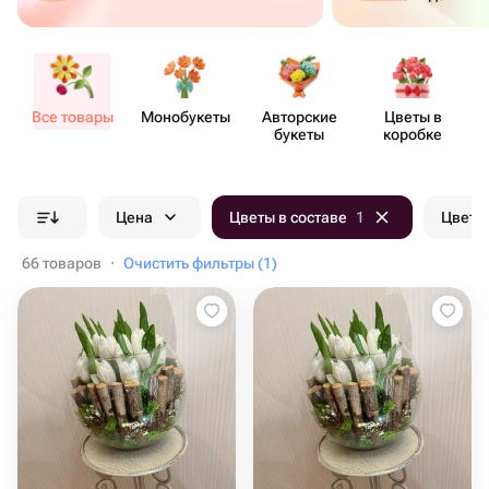
Все товары
Моно​букеты
Авторские
Цветы в
букеты
коробке
Цена
Цветы в составе
1
Цвет б
66 товаров
·
Очистить фильтры (1)