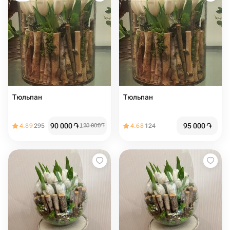
Тюльпан
Тюльпан
90 000
֏
95 000
֏
4.89
295
120 000
֏
4.68
124