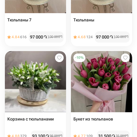
Тюльпаны 7
Тюльпаны
97 000
֏
97 000
֏
4.84
616
100 000
֏
4.68
124
100 000
֏
-
10
%
Корзина с тюльпанами
Букет из тюльпанов
93 100
֏
31 500
֏
4.88
379
98 000
֏
4.77
109
35 000
֏