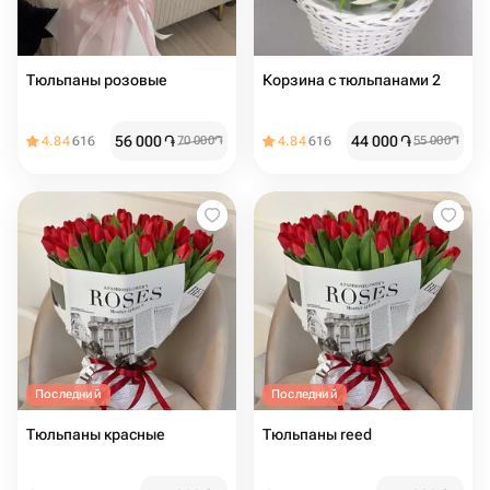
Тюльпаны розовые
Корзина с тюльпанами 2
56 000
֏
44 000
֏
4.84
616
70 000
֏
4.84
616
55 000
֏
Последний
Последний
Тюльпаны красные
Тюльпаны reed