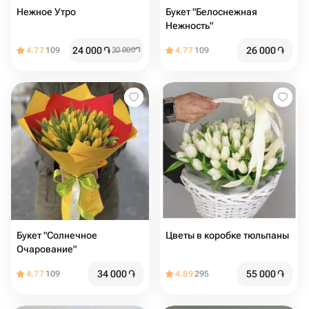
Нежное Утро
Букет "Белоснежная
Нежность"
24 000
֏
26 000
֏
4.77
109
30 000
֏
4.77
109
Букет "Солнечное
Цветы в коробке тюльпаны
Очарование"
34 000
֏
55 000
֏
4.77
109
4.89
295