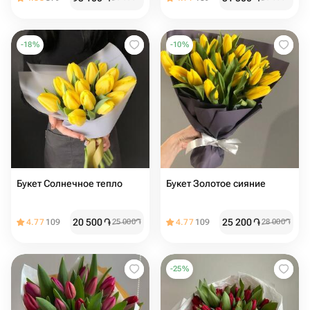
-
18
%
-
10
%
Букет Солнечное тепло
Букет Золотое сияние
20 500
֏
25 200
֏
4.77
109
25 000
֏
4.77
109
28 000
֏
-
25
%