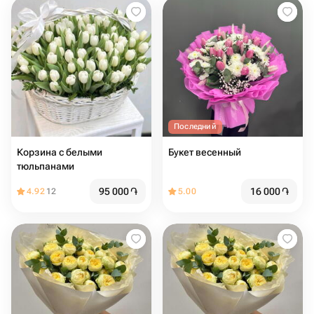
Последний
Корзина с белыми
Букет весенный
тюльпанами
95 000
֏
16 000
֏
4.92
12
5.00