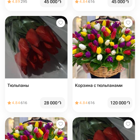
45 000
֏
45 000
֏
4.89
295
4.84
616
Тюльпаны
Корзина с тюльпанами
28 000
֏
120 000
֏
4.84
616
4.84
616