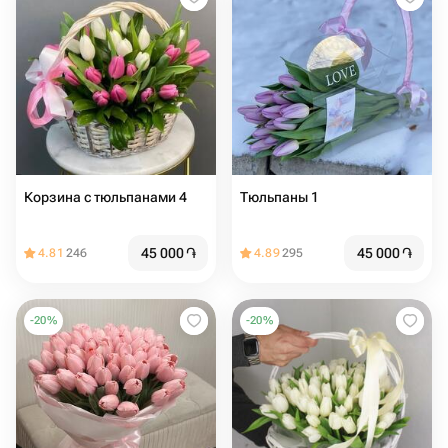
Корзина с тюльпанами 4
Тюльпаны 1
45 000
֏
45 000
֏
4.81
246
4.89
295
-
20
%
-
20
%