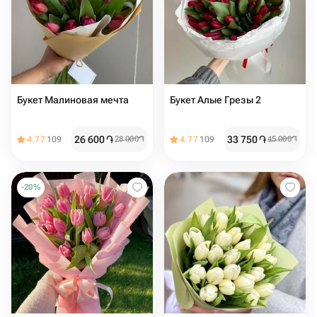
Букет Малиновая мечта
Букет Алые Грезы 2
26 600
֏
33 750
֏
4.77
109
28 000
֏
4.77
109
45 000
֏
-
20
%