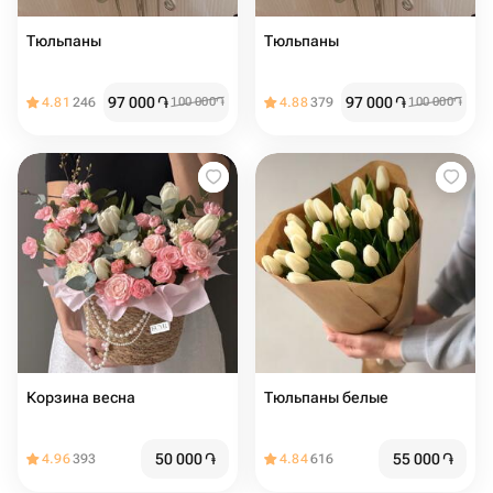
Тюльпаны
Тюльпаны
97 000
֏
97 000
֏
4.81
246
100 000
֏
4.88
379
100 000
֏
Корзина весна
Тюльпаны белые
50 000
֏
55 000
֏
4.96
393
4.84
616