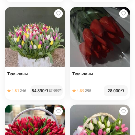
Тюльпаны
Тюльпаны
84 390
֏
28 000
֏
4.81
246
87 000
֏
4.89
295