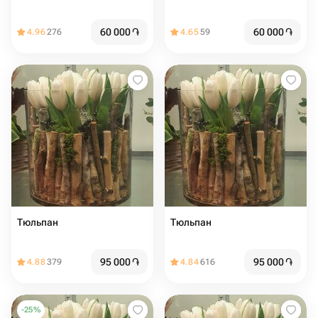
60 000
֏
60 000
֏
4.96
276
4.65
59
Тюльпан
Тюльпан
95 000
֏
95 000
֏
4.88
379
4.84
616
-
25
%