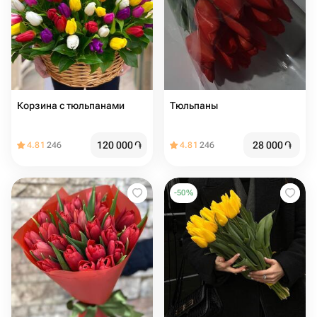
Корзина с тюльпанами
Тюльпаны
120 000
֏
28 000
֏
4.81
246
4.81
246
-
50
%