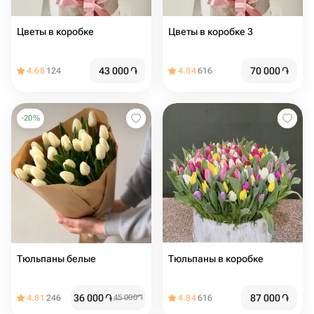
Цветы в коробке
Цветы в коробке 3
43 000
֏
70 000
֏
4.68
124
4.84
616
-
20
%
Тюльпаны белые
Тюльпаны в коробке
36 000
֏
87 000
֏
4.81
246
45 000
֏
4.84
616