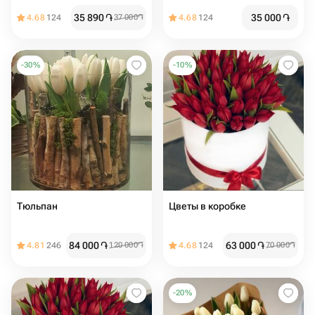
35 890
֏
35 000
֏
4.68
124
37 000
֏
4.68
124
-
30
%
-
10
%
Тюльпан
Цветы в коробке
84 000
֏
63 000
֏
4.81
246
120 000
֏
4.68
124
70 000
֏
-
20
%