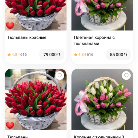
Тюльпаны красные
Плетёная корзина с
тюльпанами
79 000
֏
55 000
֏
4.84
616
4.84
616
Тюльпаны
Корзина с тюльпанами 3