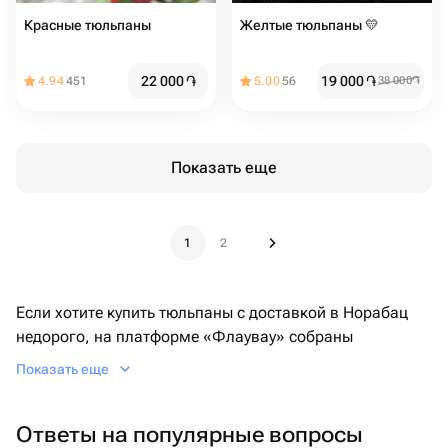
Красные тюльпаны
Желтые тюльпаны 💛
22 000
֏
19 000
֏
4.94
451
5.00
56
38 000
֏
Показать еще
1
2
Если хотите купить тюльпаны с доставкой в Норабац
недорого, на платформе «Флаувау» собраны
монокомпозиции в крафтовой бумаге, авторские
Показать еще
композиции и элитные варианты в шляпных коробках/
корзинах.
Ответы на популярные вопросы
В каталоге есть букеты из тюльпанов от 24000 AMD,