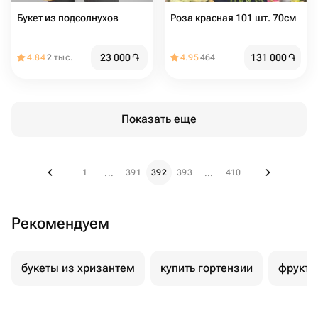
Букет из подсолнухов
Роза красная 101 шт. 70см
23 000
֏
131 000
֏
4.84
2 тыс.
4.95
464
Показать еще
1
391
392
393
410
...
...
Рекомендуем
букеты из хризантем
купить гортензии
фрукто