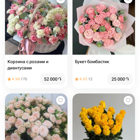
Корзина с розами и
Букет бомбастик
диантусами
52 000
֏
25 000
֏
4.98
170
4.92
12