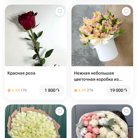
Красная роза
Нежная небольшая
цветочная коробка из
альстромерий
1 800
֏
19 000
֏
4.98
170
4.96
276