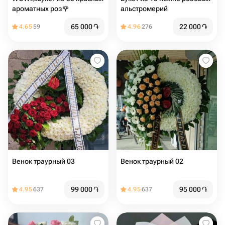
ароматных роз🌹
альстромерий
65 000
֏
22 000
֏
4.65
59
4.96
276
Венок траурный 03
Венок траурный 02
99 000
֏
95 000
֏
4.95
637
4.95
637