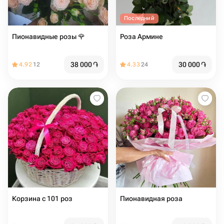
Последний
Пионавидные розы 🌹
Роза Армине
38 000
֏
30 000
֏
4.92
12
4.33
24
Корзина с 101 роз
Пионавидная роза