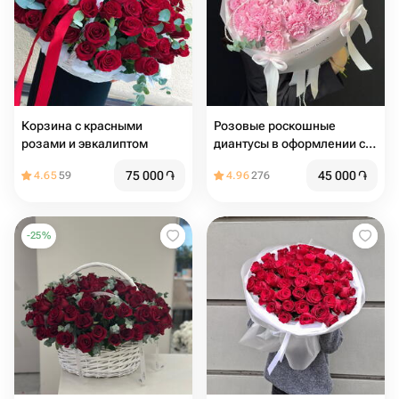
Корзина с красными
Розовые роскошные
розами и эвкалиптом
диантусы в оформлении с
жемчугом 😍
75 000
֏
45 000
֏
4.65
59
4.96
276
-
25
%