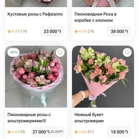
Кустовые розы с Рафаэлло
Пионовидная Роза в
коробке с хлопком
23 000
֏
38 000
֏
4.98
170
4.96
276
-
25
%
Пионовидные розы с
Нежный букет
альстромериями🌸
альстромерии
27 000
֏
18 000
֏
4.65
59
36 000
֏
4.86
311