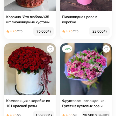
Корзина "Это любовь"/35
Пионовидная роза в
шт пионовидные кустовые
коробке
розы/эвкалипт/Корзина с
75 000
֏
23 000
֏
4.96
276
4.96
276
цветами/
-
25
%
Композиция в коробке из
Фруктовое наслаждение.
101 красной розы
Букет из кустовых роз и
альстромерий
155 000
֏
28 500
֏
4.95
55
4.65
59
38 000
֏