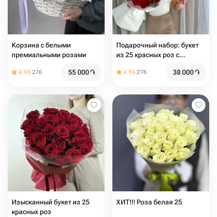
Корзина с белыми
Подарочный набор: букет
премиальными розами
из 25 красных роз с
эвкалиптом и шар сердце с
55 000
֏
38 000
֏
4.96
276
4.96
276
гелием
Изысканный букет из 25
ХИТ!!! Роза белая 25
красных роз