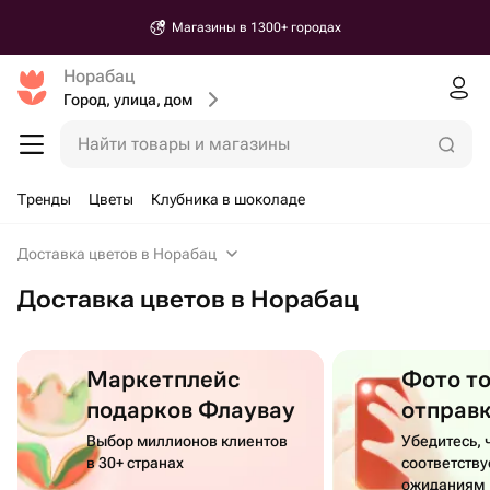
Магазины в 1300+ городах
Норабац
Город, улица, дом
Найти товары и магазины
Тренды
Цветы
Клубника в шоколаде
Доставка цветов в Норабац
Доставка цветов в Норабац
Маркетплейс
Фото т
подарков Флаувау
отправ
Выбор миллионов клиентов
Убедитесь, 
в 30+ странах
соответств
ожиданиям