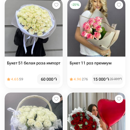
-
25
%
Букет 51 белая роза импорт
Букет 11 роз премиум
60 000
֏
15 000
֏
4.65
59
4.96
276
20 000
֏