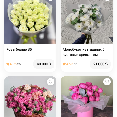
Розы белые 35
Монобукет из пышных 5
кустовых хризантем
40 000
֏
21 000
֏
4.95
55
4.95
55