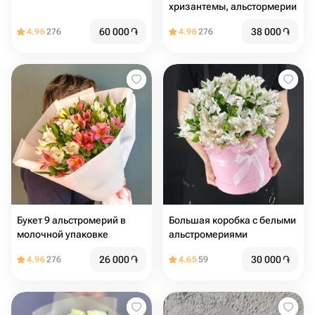
хризантемы, альстормерии
60 000
֏
38 000
֏
4.96
276
4.96
276
Букет 9 альстромерий в
Большая коробка с белыми
молочной упаковке
альстромериями
26 000
֏
30 000
֏
4.96
276
4.65
59