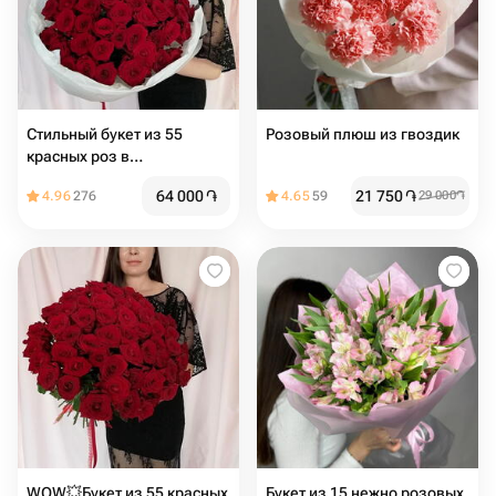
Стильный букет из 55
Розовый плюш из гвоздик
красных роз в
дизайнерском оформлении
64 000
֏
21 750
֏
4.96
276
4.65
59
29 000
֏
WOW💥Букет из 55 красных
Букет из 15 нежно розовых