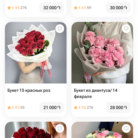
32 000
֏
30 000
֏
4.96
276
4.65
59
Букет 15 красных роз
Букет из диантуса/ 14
февраля
21 000
֏
28 000
֏
4.95
55
4.96
276