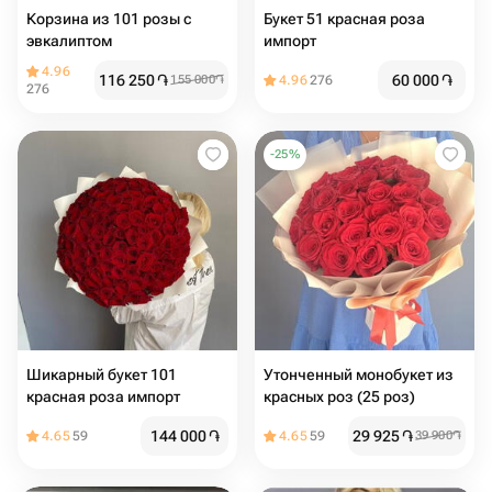
Корзина из 101 розы с
Букет 51 красная роза
эвкалиптом
импорт
4.96
116 250
֏
60 000
֏
155 000
֏
4.96
276
276
-
25
%
Шикарный букет 101
Утонченный монобукет из
красная роза импорт
красных роз (25 роз)
144 000
֏
29 925
֏
4.65
59
4.65
59
39 900
֏