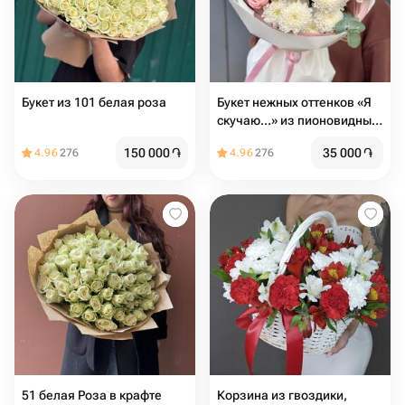
Букет из 101 белая роза
Букет нежных оттенков «Я
скучаю...» из пионовидных
кустовых роз
150 000
֏
35 000
֏
4.96
276
4.96
276
51 белая Роза в крафте
Корзина из гвоздики,