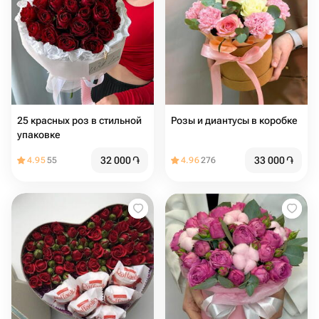
25 красных роз в стильной
Розы и диантусы в коробке
упаковке
32 000
֏
33 000
֏
4.95
55
4.96
276