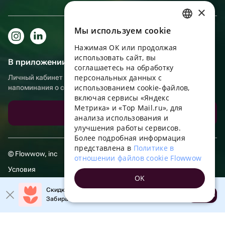
×
Мы используем сookie
RUSSIAN
Нажимая ОК или продолжая
ENGLISH
использовать сайт, вы
В приложении еще удобнее!
UKRAINIAN
соглашаетесь на обработку
персональных данных с
Личный кабинет получателя, больше бонусов за покупки и
PORTUGUESE
использованием cookie-файлов,
напоминания о событиях
включая сервисы «Яндекс
SPANISH
Метрика» и «Top Mail.ru», для
Скачать приложение
анализа использования и
HUNGARIAN
улучшения работы сервисов.
ITALIAN
Более подробная информация
представлена в
Политике в
FRENCH
© Flowwow, inc
отношении файлов cookie Flowwow
TURKISH
Условия
OK
GERMAN
Обработка персональных данных
Скидка 20% на первый заказ!
Открыть
Забирайте промокод в приложении!
POLISH