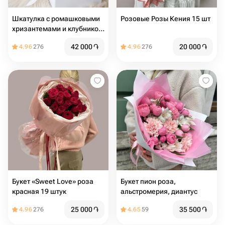
Шкатулка с ромашковыми
Розовые Розы Кения 15 шт
хризантемами и клубникой
в шоколаде 9 шт
42 000
֏
20 000
֏
4.96
276
4.96
276
Букет «Sweet Love»️ роза
Букет пион роза,
красная 19 штук
альстромерия, диантус
25 000
֏
35 500
֏
4.96
276
4.65
59