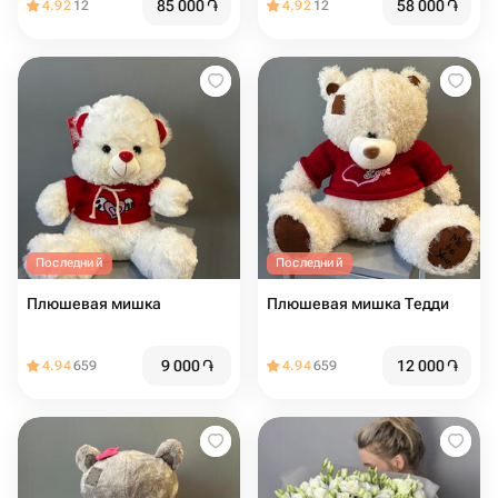
85 000
֏
58 000
֏
4.92
12
4.92
12
Последний
Последний
Плюшевая мишка
Плюшевая мишка Тедди
9 000
֏
12 000
֏
4.94
659
4.94
659