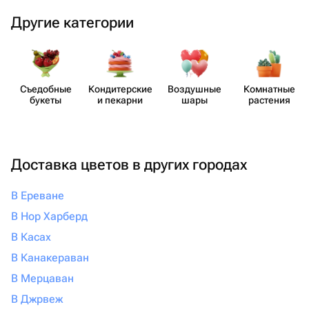
Другие категории
Съедобные
Кондит​ерские
Воздушные
Комнатные
букеты
и пекарни
шары
растения
Доставка цветов в других городах
В Ереване
В Нор Харберд
В Касах
В Канакераван
В Мерцаван
В Джрвеж