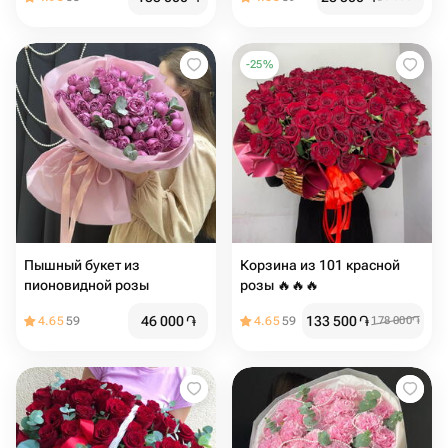
-
25
%
Пышный букет из
Корзина из 101 красной
пионовидной розы
розы 🔥🔥🔥
46 000
֏
133 500
֏
4.65
59
4.65
59
178 000
֏