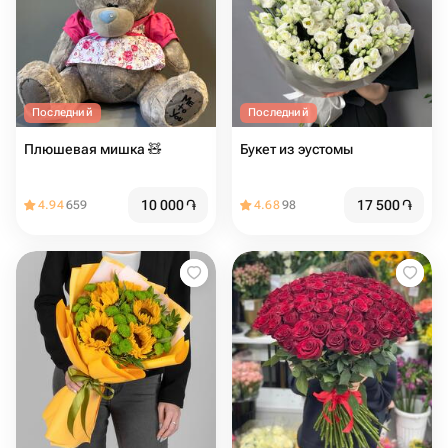
Последний
Последний
Плюшевая мишка 🧸
Букет из эустомы
10 000
֏
17 500
֏
4.94
659
4.68
98