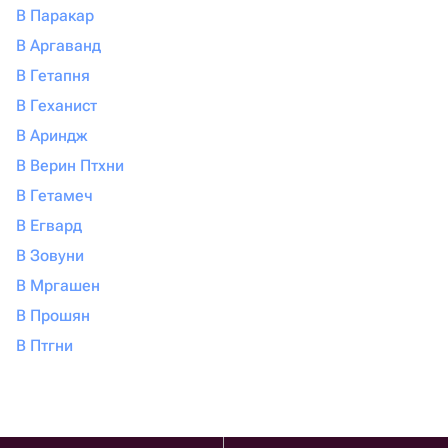
В Паракар
В Аргаванд
В Гетапня
В Геханист
В Ариндж
В Верин Птхни
В Гетамеч
В Егвард
В Зовуни
В Мргашен
В Прошян
В Птгни