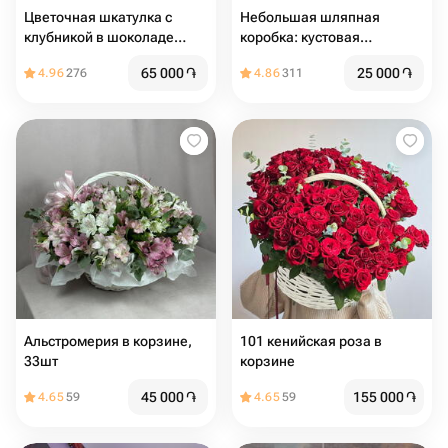
Цветочная шкатулка с
Небольшая шляпная
клубникой в шоколаде
коробка: кустовая
-Джумелия-
пионовидная Роза Сильва
65 000
֏
25 000
֏
4.96
276
4.86
311
Пинк с эвкалиптом
Альстромерия в корзине,
101 кенийская роза в
33шт
корзине
45 000
֏
155 000
֏
4.65
59
4.65
59