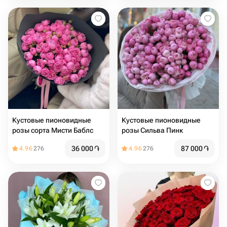
Кустовые пионовидные
Кустовые пионовидные
розы сорта Мисти Баблс
розы Сильва Пинк
36 000
֏
87 000
֏
4.96
276
4.96
276