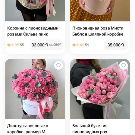
Корзина с пионовидными
Пионовидная роза Мисти
розами Сильва пинк
Баблс в шляпной коробке
33 000
֏
35 000
֏
4.95
55
44 000
֏
4.65
59
Диантусы розовые в
Большой букет из
коробке, размер М
пионовидных роз