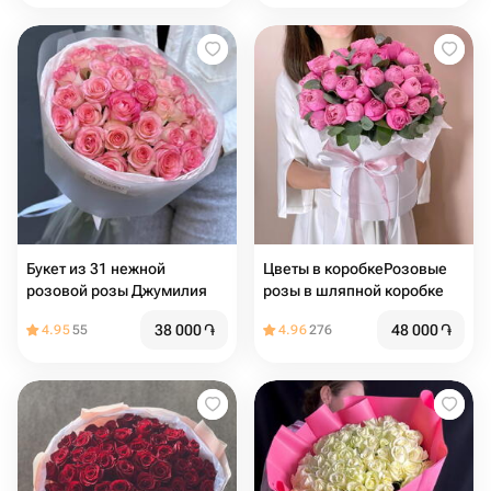
Букет из 31 нежной
Цветы в коробкеРозовые
розовой розы Джумилия
розы в шляпной коробке
38 000
֏
48 000
֏
4.95
55
4.96
276