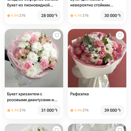
букет из пионовидной
невероятно стойким
кустовой розы и ромашек
составом цветов
28 000
֏
30 000
֏
4.96
276
4.96
276
Букет хризантем с
Рафаэлка
розовыми диантусами и
альстромериями
31 000
֏
39 000
֏
4.96
276
4.96
276