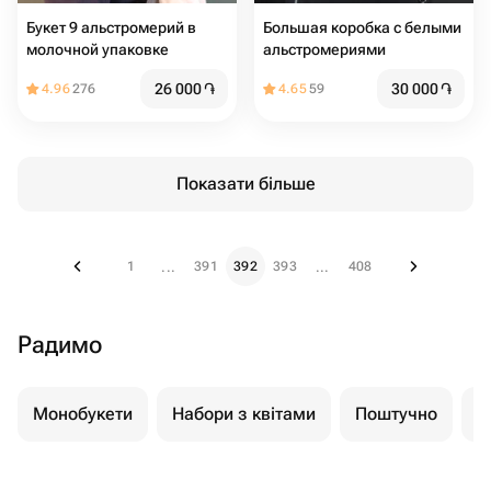
Букет 9 альстромерий в
Большая коробка с белыми
молочной упаковке
альстромериями
26 000
֏
30 000
֏
4.96
276
4.65
59
Показати більше
1
391
392
393
408
...
...
Радимо
Монобукети
Набори з квітами
Поштучно
К