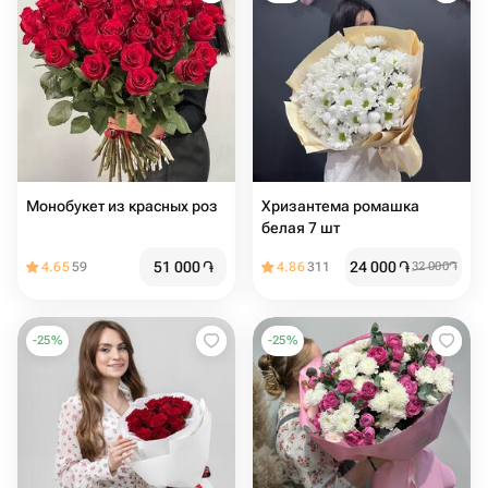
Монобукет из красных роз
Хризантема ромашка
белая 7 шт
51 000
֏
24 000
֏
4.65
59
4.86
311
32 000
֏
-
25
%
-
25
%