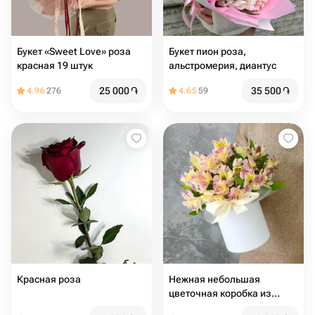
Букет «Sweet Love»️ роза
Букет пион роза,
красная 19 штук
альстромерия, диантус
25 000
֏
35 500
֏
4.96
276
4.65
59
Красная роза
Нежная небольшая
цветочная коробка из
альстромерий