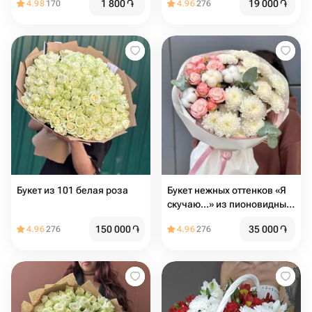
1 800
֏
19 000
֏
4.98
170
4.96
276
Букет из 101 белая роза
Букет нежных оттенков «Я
скучаю...» из пионовидных
кустовых роз
150 000
֏
35 000
֏
4.96
276
4.96
276