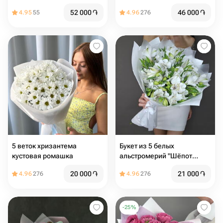
52 000
֏
46 000
֏
4.95
55
4.96
276
5 веток хризантема
Букет из 5 белых
кустовая ромашка
альстромерий "Шёпот
белых лепестков"
20 000
֏
21 000
֏
4.96
276
4.96
276
-
25
%