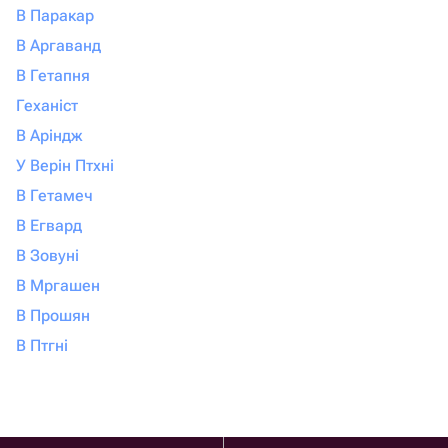
В Паракар
В Аргаванд
В Гетапня
Геханіст
В Аріндж
У Верін Птхні
В Гетамеч
В Егвард
В Зовуні
В Мргашен
В Прошян
В Птгні