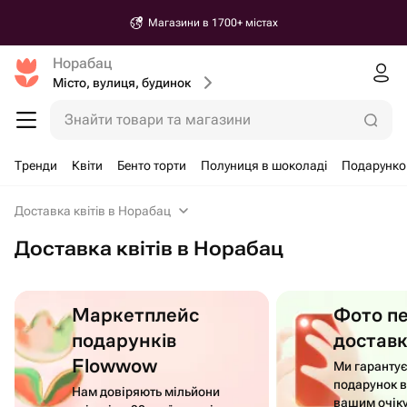
Магазини в 1700+ містах
Норабац
Місто, вулиця, будинок
Знайти товари та магазини
Тренди
Квіти
Бенто торти
Полуниця в шоколаді
Подарунко
Доставка квітів в Норабац
Доставка квітів в Норабац
Маркетплейс
Фото п
подарунків
достав
Flowwow
Ми гаранту
подарунок в
Нам довіряють мільйони
вашим очік