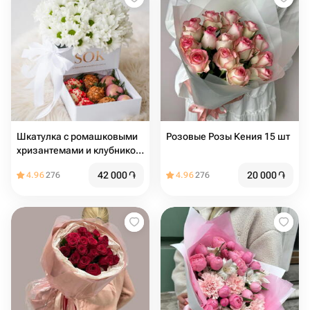
Шкатулка с ромашковыми
Розовые Розы Кения 15 шт
хризантемами и клубникой
в шоколаде 9 шт
42 000
֏
20 000
֏
4.96
276
4.96
276