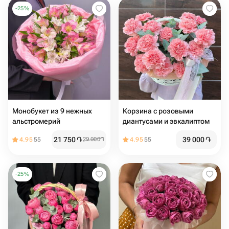
-
25
%
Монобукет из 9 нежных
Корзина с розовыми
альстромерий
диантусами и эвкалиптом
21 750
֏
39 000
֏
4.95
55
29 000
֏
4.95
55
-
25
%