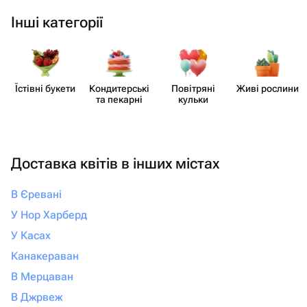
Інші категорії
Їстівні букети
Кондит​ерські
Повітряні
Живі рослини
та пекарні
кульки
Доставка квітів в інших містах
В Єревані
У Нор Харберд
У Касах
Канакераван
В Мерцаван
В Джрвеж