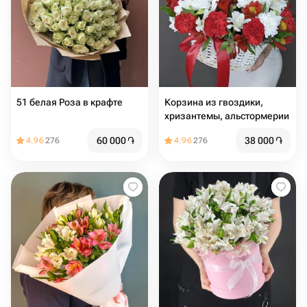
51 белая Роза в крафте
Корзина из гвоздики,
хризантемы, альстормерии
60 000
֏
38 000
֏
4.96
276
4.96
276