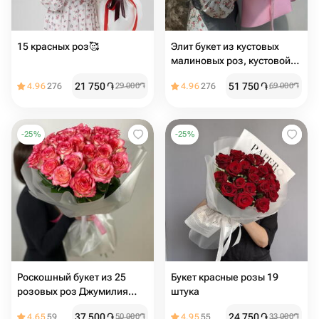
15 красных роз🥰
Элит букет из кустовых
малиновых роз, кустовой
хризантемы и ароматного
21 750
֏
51 750
֏
4.96
276
29 000
֏
4.96
276
69 000
֏
эвкалипта
-
25
%
-
25
%
Роскошный букет из 25
Букет красные розы 19
розовых роз Джумилия
штука
ПРЕМИУМ
37 500
֏
24 750
֏
4.65
59
50 000
֏
4.95
55
33 000
֏