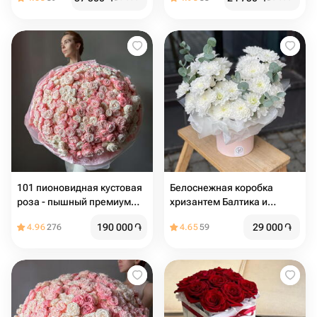
101 пионовидная кустовая
Белоснежная коробка
роза - пышный премиум
хризантем Балтика и
букет
эвкалипт
190 000
֏
29 000
֏
4.96
276
4.65
59