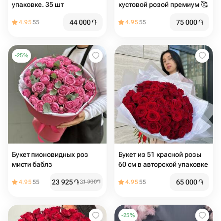
упаковке. 35 шт
кустовой розой премиум 🥰
44 000
֏
75 000
֏
4.95
55
4.95
55
-
25
%
Букет пионовидных роз
Букет из 51 красной розы
мисти баблз
60 см в авторской упаковке
23 925
֏
65 000
֏
4.95
55
31 900
֏
4.95
55
-
25
%