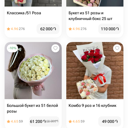
Классика /51 Роза
Букет из 51 розы и
клубничный бокс 25 шт
62 000
֏
110 000
֏
4.96
276
4.96
276
-
10
%
Большой букет из 51 белой
Комбо 9 роз и 16 клубник
розы
61 200
֏
49 000
֏
4.65
59
68 000
֏
4.65
59