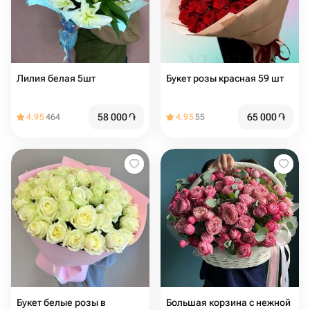
Лилия белая 5шт
Букет розы красная 59 шт
58 000
֏
65 000
֏
4.95
464
4.95
55
Букет белые розы в
Большая корзина с нежной