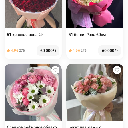
51 красная роза 😘
51 белая Роза 60см
60 000
֏
60 000
֏
4.96
276
4.96
276
️Сладкое зефирное облако
Букет для мамы с