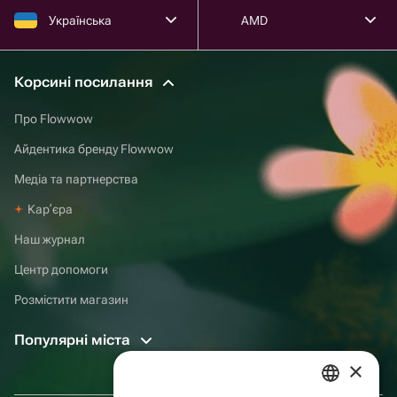
Українська
AMD
Корсині посилання
Про Flowwow
Айдентика бренду Flowwow
Медіа та партнерства
Карʼєра
Наш журнал
Центр допомоги
Розмістити магазин
Популярні міста
×