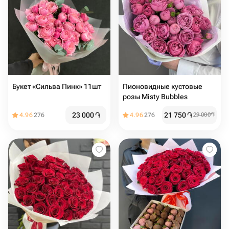
Букет «Сильва Пинк» 11шт
Пионовидные кустовые
розы Misty Bubbles
23 000
֏
21 750
֏
4.96
276
4.96
276
29 000
֏