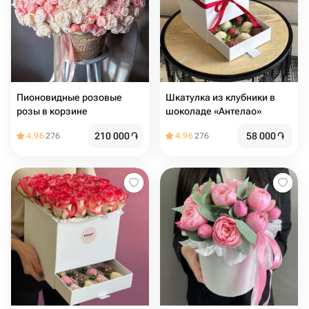
Пионовидные розовые
Шкатулка из клубники в
розы в корзине
шоколаде «Антелао»
210 000
֏
58 000
֏
4.96
276
4.96
276