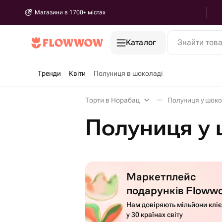
Магазини в 1700+ містах
Каталог
Знайти тов
Тренди
Квіти
Полуниця в шоколаді
Торти в Норабац
Полуниця у шоко
Полуниця у 
Маркетплейс
подарунків Floww
Нам довіряють мільйони кліє
у 30 країнах світу