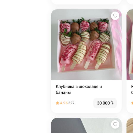
Клубника в шоколаде и
бананы
30 000
֏
4.96
327