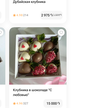
Дубайская клубника
2 975
֏
4.98
214
3 500
֏
Клубника в шоколаде "С
любовью"
15 000
֏
4.96
327