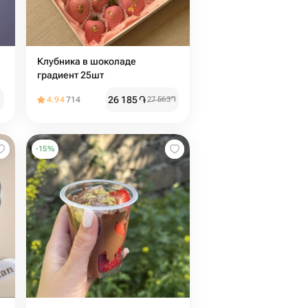
Клубника в шоколаде
градиент 25шт
26 185
֏
4.94
714
27 563
֏
-
15
%