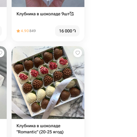
Клубника в шоколаде 9шт🥰
16 000
֏
4.90
849
Клубника в шоколаде
"Romantic" (20-25 ягод)