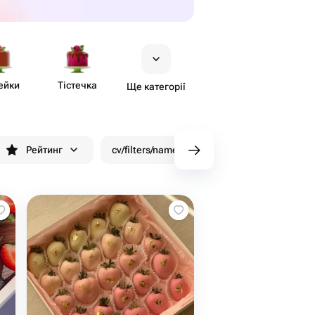
ейки
Тістечка
Ще категорії
Рейтинг
cv/filters/name_fast_delivery
Знижки