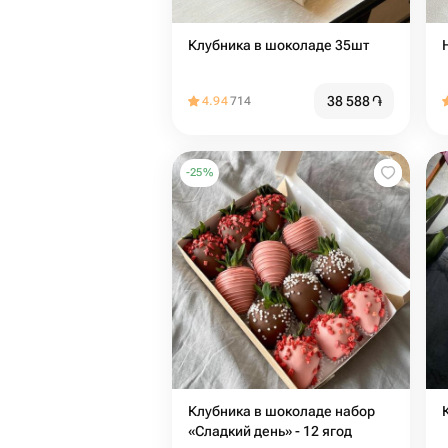
Клубника в шоколаде 35шт
38 588
֏
4.94
714
-
25
%
Клубника в шоколаде набор
«Сладкий день» - 12 ягод