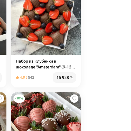
Набор из Клубники в
шоколаде "Amsterdam" (9-12
ягод)
15 928
֏
4.95
542
-
10
%