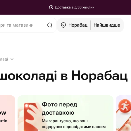
Доставка від 30 хвилин
ари та магазини
Норабац
Найшвидше
ладі
шоколаді в Норабац
Фото перед
ow
доставкою
нтів
Ми гарантуємо, що ваш
подарунок відповідатиме вашим