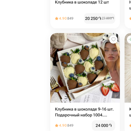
Клубника в шоколаде 12 шт
20 250
֏
4.90
849
27 000
֏
-
Клубника в шоколаде 9-16 шт.
Подарочный набор 1004.
Leora-chocolate
24 000
֏
4.90
849