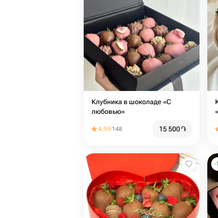
Клубника в шоколаде «С
К
любовью»
15 500
֏
4.99
148
-