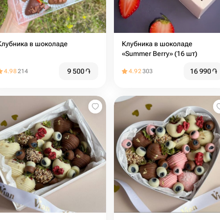
Клубника в шоколаде
Клубника в шоколаде
«Summer Berry» (16 шт)
9 500
֏
16 990
֏
4.98
214
4.92
303