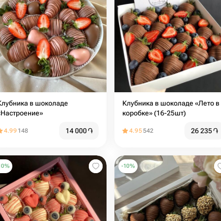
лубника в шоколаде
Клубника в шоколаде «Лето в
«Настроение»
коробке» (16-25шт)
14 000
֏
26 235
֏
4.99
148
4.95
542
10
%
-
10
%