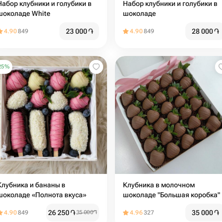
Набор клубники и голубики в
Набор клубники и голубики в
шоколаде White
шоколаде
23 000
֏
28 000
֏
4.90
849
4.90
849
25
%
Клубника и бананы в
Клубника в молочном
шоколаде «Полнота вкуса»
шоколаде "Большая коробка"
26 250
֏
35 000
֏
4.90
849
35 000
֏
4.96
327