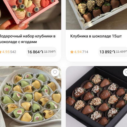
Подарочный набор клубники в
Клубника в шоколаде 15шт
шоколаде с ягодами
16 864
֏
13 892
֏
4.95
542
18 738
֏
4.94
714
15 435