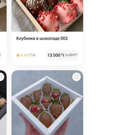
Клубника в шоколаде 002
13 500
֏
֏
4.94
714
15 000
֏