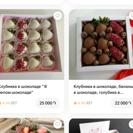
Клубника в шоколаде " В
Клубника в шоколаде, банан
белом шоколаде"
в шоколаде, голубика в
шоколаде "Ассорти вкусов"
25 000
֏
22 000
֏
4.96
327
4.96
327