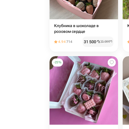
Клубника в шоколаде в
розовом сердце
31 500
֏
4.94
714
35 000
֏
-
25
%