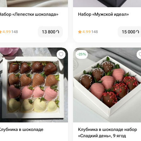
Набор «Лепестки шоколада»
Набор «Мужской идеал»
13 800
֏
15 000
֏
4.99
148
4.99
148
-
25
%
Клубника в шоколаде
Клубника в шоколаде набор
«Сладкий день», 9 ягод