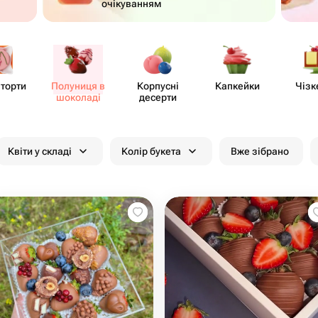
очікуванням
 торти
Полуниця в
Корпусні
Капкейки
Чізк
шоколаді
десерти
Квіти у складі
Колір букета
Вже зібрано