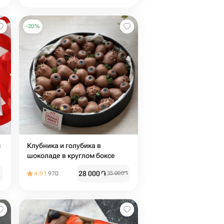
-
20
%
ы
Клубника и голубика в
шоколаде в круглом боксе
28 000
֏
4.91
970
35 000
֏