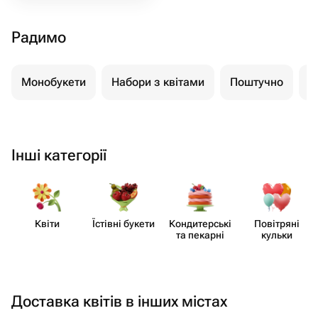
Радимо
Монобукети
Набори з квітами
Поштучно
К
Інші категорії
Квіти
Їстівні букети
Кондит​ерські
Повітряні
та пекарні
кульки
Доставка квітів в інших містах