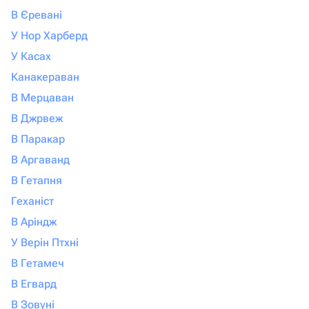
В Єревані
У Нор Харберд
У Касах
Канакераван
В Мерцаван
В Джрвеж
В Паракар
В Аргаванд
В Гетапня
Геханіст
В Аріндж
У Верін Птхні
В Гетамеч
В Егвард
В Зовуні