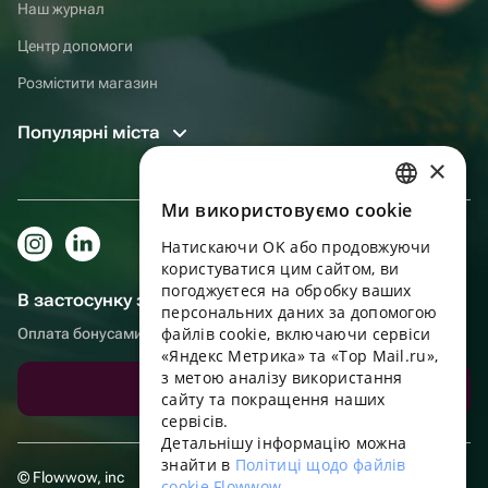
Наш журнал
Центр допомоги
Розмістити магазин
Популярні міста
×
Ми використовуємо cookie
RUSSIAN
Натискаючи OK або продовжуючи
ENGLISH
користуватися цим сайтом, ви
UKRAINIAN
погоджуєтеся на обробку ваших
В застосунку зручніше!
персональних даних за допомогою
PORTUGUESE
файлів cookie, включаючи сервіси
Оплата бонусами, самовивіз, зручний чат підтримки
«Яндекс Метрика» та «Top Mail.ru»,
SPANISH
з метою аналізу використання
Завантажити додаток
сайту та покращення наших
HUNGARIAN
сервісів.
ITALIAN
Детальнішу інформацію можна
знайти в
Політиці щодо файлів
FRENCH
© Flowwow, inc
cookie Flowwow