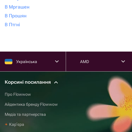
В Мргашен
В Прошян
В Птгні
Українська
AMD
Корсині посилання
Про Flowwow
Айдентика бренду Flowwow
Медіа та партнерства
Карʼєра