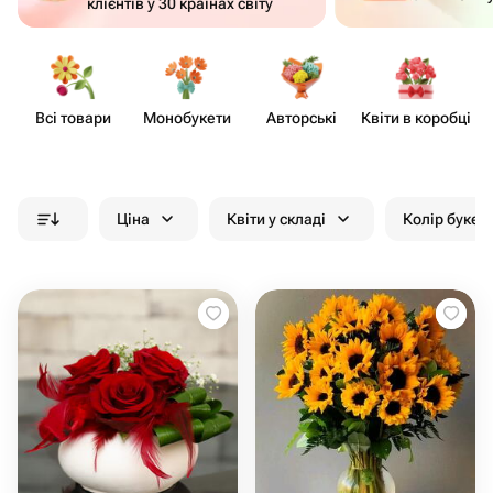
клієнтів у 30 країнах світу
Всі товари
Моно​букети
Авторські
Квіти в коробці
Ціна
Квіти у складі
Колір букет