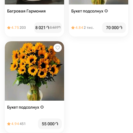
Багровая Гармония
Букет подсолнух 🌻
8 021
֏
70 000
֏
4.75
203
8 625
֏
4.84
2 тис.
Букет подсолнух 🌻
55 000
֏
4.94
451