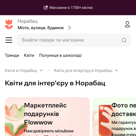
Магазини в 1700+ містах
Норабац
Місто, вулиця, будинок
Знайти товари та магазини
Тренди
Квіти
Полуниця в шоколаді
Квіти в Норабац
Квіти для інтер'єру в Норабац
Квіти для інтер'єру в Норабац
Маркетплейс
Фото п
подарунків
достав
Flowwow
Ми гаранту
подарунок в
Нам довіряють мільйони
вашим очік