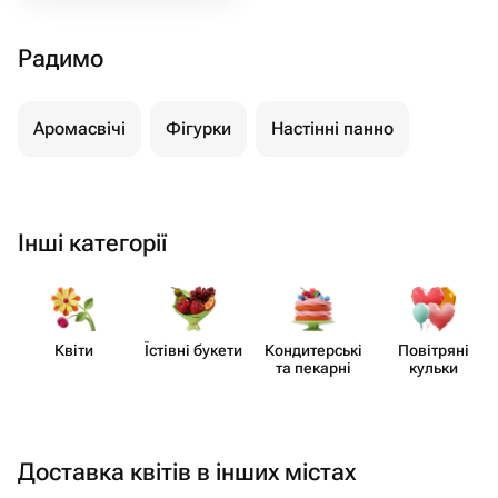
Радимо
Аромасвічі
Фігурки
Настінні панно
Інші категорії
Квіти
Їстівні букети
Кондит​ерські
Повітряні
та пекарні
кульки
Доставка квітів в інших містах