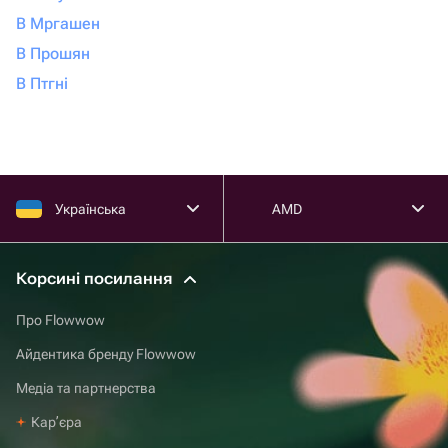
В Мргашен
В Прошян
В Птгні
Українська
AMD
Корсині посилання
Про Flowwow
Айдентика бренду Flowwow
Медіа та партнерства
Карʼєра