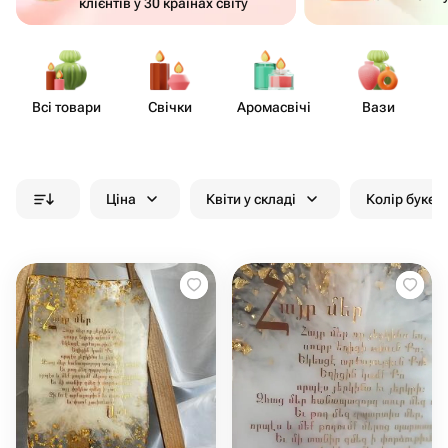
клієнтів у 30 країнах світу
Всі товари
Свічки
Аром​асвічі
Вази
На
Ціна
Квіти у складі
Колір букет