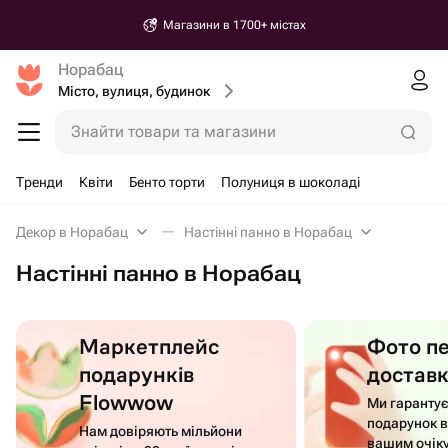
Магазини в 1700+ містах
Норабац
Місто, вулиця, будинок
Знайти товари та магазини
Тренди
Квіти
Бенто торти
Полуниця в шоколаді
Декор в Норабац
Настінні панно в Норабац
Настінні панно в Норабац
Маркетплейс
Фото п
подарунків
достав
Flowwow
Ми гаранту
подарунок в
Нам довіряють мільйони
вашим очік