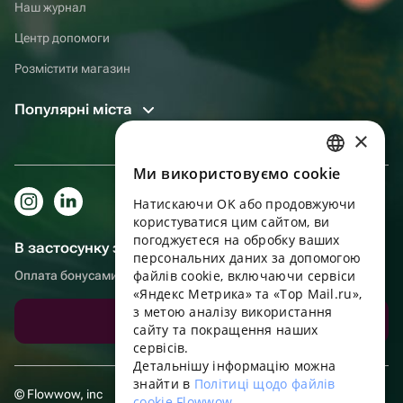
Наш журнал
Центр допомоги
Розмістити магазин
Популярні міста
×
Ми використовуємо cookie
RUSSIAN
Натискаючи OK або продовжуючи
ENGLISH
користуватися цим сайтом, ви
UKRAINIAN
погоджуєтеся на обробку ваших
В застосунку зручніше!
персональних даних за допомогою
PORTUGUESE
файлів cookie, включаючи сервіси
Оплата бонусами, самовивіз, зручний чат підтримки
«Яндекс Метрика» та «Top Mail.ru»,
SPANISH
з метою аналізу використання
Завантажити додаток
сайту та покращення наших
HUNGARIAN
сервісів.
ITALIAN
Детальнішу інформацію можна
знайти в
Політиці щодо файлів
FRENCH
© Flowwow, inc
cookie Flowwow