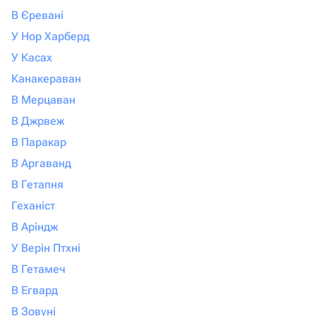
В Єревані
У Нор Харберд
У Касах
Канакераван
В Мерцаван
В Джрвеж
В Паракар
В Аргаванд
В Гетапня
Геханіст
В Аріндж
У Верін Птхні
В Гетамеч
В Егвард
В Зовуні