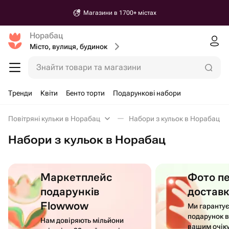
Доставка від 30 хвилин
Норабац
Місто, вулиця, будинок
Знайти товари та магазини
Тренди
Квіти
Бенто торти
Подарункові набори
Повітряні кульки в Норабац
Набори з кульок в Норабац
Набори з кульок в Норабац
Маркетплейс
Фото п
подарунків
достав
Flowwow
Ми гаранту
подарунок в
Нам довіряють мільйони
вашим очік