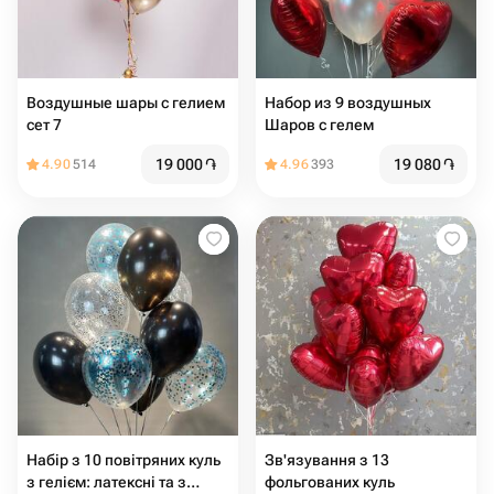
Воздушные шары с гелием
Набор из 9 воздушных
сет 7
Шаров с гелем
19 000
֏
19 080
֏
4.90
514
4.96
393
Набір з 10 повітряних куль
Зв'язування з 13
з гелієм: латексні та з
фольгованих куль