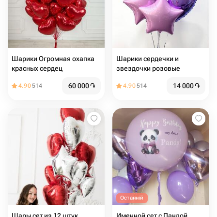
Шарики Огромная охапка
Шарики сердечки и
красных сердец
звездочки розовые
60 000
֏
14 000
֏
4.90
514
4.90
514
Останній
Шары сет из 12 штук
Именной сет с Пандой