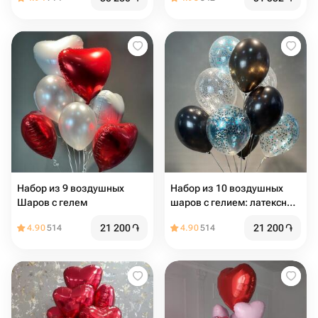
Набор из 9 воздушных
Набор из 10 воздушных
Шаров с гелем
шаров с гелием: латексные
и с конфетти
21 200
֏
21 200
֏
4.90
514
4.90
514