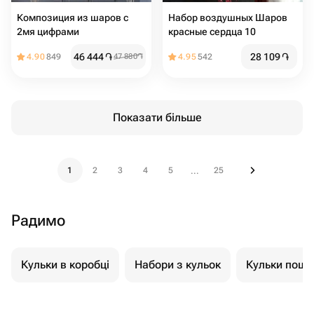
Композиция из шаров с
Набор воздушных Шаров
2мя цифрами
красные сердца 10
46 444
֏
28 109
֏
4.90
849
47 880
֏
4.95
542
Показати більше
1
2
3
4
5
25
...
Радимо
Кульки в коробці
Набори з кульок
Кульки пошт