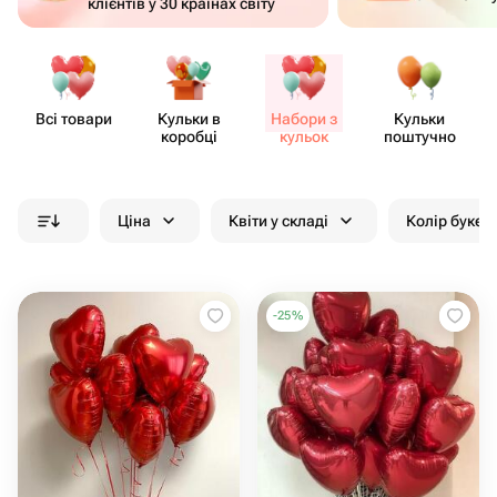
клієнтів у 30 країнах світу
Всі товари
Кульки в
Набори з
Кульки
коробці
кульок
поштучно
Ціна
Квіти у складі
Колір букет
-
25
%