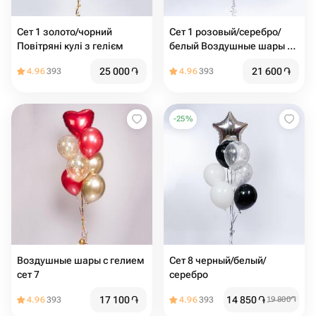
Сет 1 золото/чорний
Сет 1 розовый/серебро/
Повітряні кулі з гелієм
белый Воздушные шары с
гелием
25 000
֏
21 600
֏
4.96
393
4.96
393
-
25
%
Воздушные шары с гелием
Сет 8 черный/белый/
сет 7
серебро
17 100
֏
14 850
֏
4.96
393
4.96
393
19 800
֏