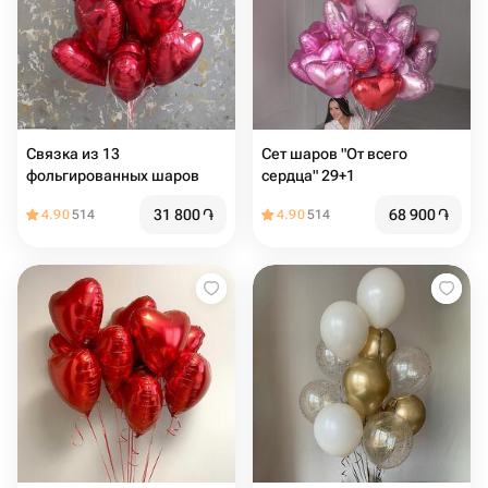
Связка из 13
Сет шаров "От всего
фольгированных шаров
сердца" 29+1
31 800
֏
68 900
֏
4.90
514
4.90
514