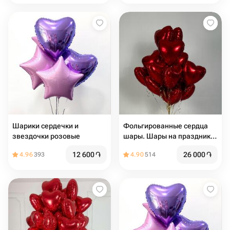
Шарики сердечки и
Фольгированные сердца
звездочки розовые
шары. Шары на праздник.
Шары на день Рождения.
12 600
֏
26 000
֏
4.96
393
4.90
514
Подарок на мероприятие.
14 февраля