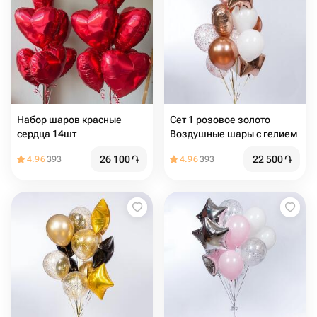
Набор шаров красные
Сет 1 розовое золото
сердца 14шт
Воздушные шары с гелием
26 100
֏
22 500
֏
4.96
393
4.96
393