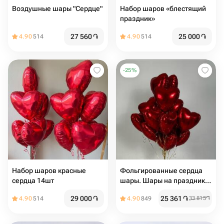
Воздушные шары "Сердце"
Набор шаров «блестящий
праздник»
27 560
֏
25 000
֏
4.90
514
4.90
514
-
25
%
Набор шаров красные
Фольгированные сердца
сердца 14шт
шары. Шары на праздник.
Шары на день Рождения.
29 000
֏
25 361
֏
4.90
514
4.90
849
33 815
֏
Подарок на мероприятие.
Подарок на день Рождения