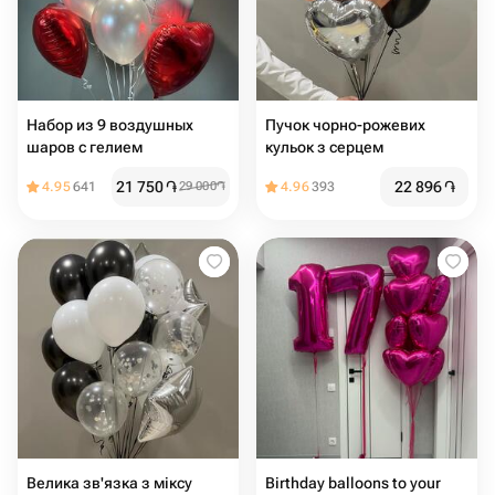
Набор из 9 воздушных
Пучок чорно-рожевих
шаров с гелием
кульок з серцем
21 750
֏
22 896
֏
4.95
641
29 000
֏
4.96
393
Велика зв'язка з міксу
Birthday balloons to your