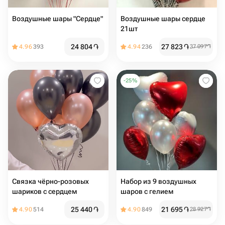
Воздушные шары "Сердце"
Воздушные шары сердце
21шт
24 804
֏
27 823
֏
4.96
393
4.94
236
37 097
֏
-
25
%
Связка чёрно-розовых
Набор из 9 воздушных
шариков с сердцем
шаров с гелием
25 440
֏
21 695
֏
4.90
514
4.90
849
28 927
֏