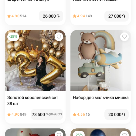
26 000
֏
27 000
֏
4.90
514
4.94
149
-
25
%
Золотой королевский сет
Набор для мальчика мишка
38 шт
73 500
֏
20 000
֏
4.90
849
98 000
֏
4.56
16
-
25
%