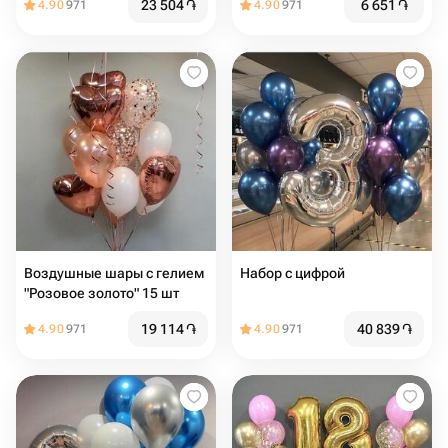
23 504
֏
6 651
֏
4.90
971
4.90
971
Воздушные шары с гелием
Набор с цифрой
"Розовое золото" 15 шт
19 114
֏
40 839
֏
4.90
971
4.90
971