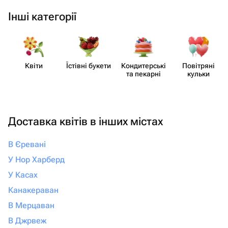
Інші категорії
Квіти
Їстівні букети
Кондит​ерські
Повітряні
та пекарні
кульки
Доставка квітів в інших містах
В Єревані
У Нор Харберд
У Касах
Канакераван
В Мерцаван
В Джрвеж