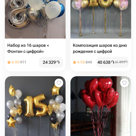
Набор из 16 шаров «
Композиция шаров ко дню
Фонтан с цифрой»
рождения с цифрой
24 329
֏
40 638
֏
4.90
971
4.90
849
41 895
֏