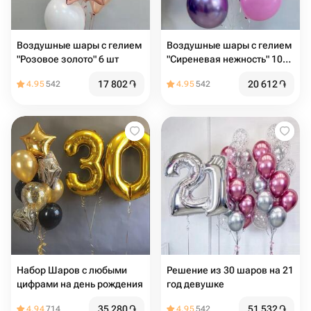
Воздушные шары с гелием
Воздушные шары с гелием
"Розовое золото" 6 шт
"Сиреневая нежность" 10
шт
17 802
֏
20 612
֏
4.95
542
4.95
542
Набор Шаров с любыми
Решение из 30 шаров на 21
цифрами на день рождения
год девушке
35 280
֏
51 532
֏
4.94
714
4.95
542