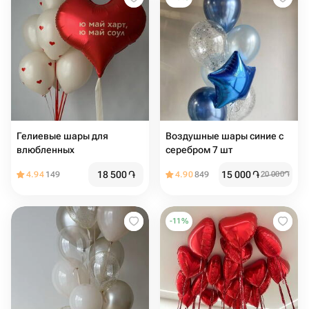
Гелиевые шары для
Воздушные шары синие с
влюбленных
серебром 7 шт
18 500
֏
15 000
֏
4.94
149
4.90
849
20 000
֏
-
11
%