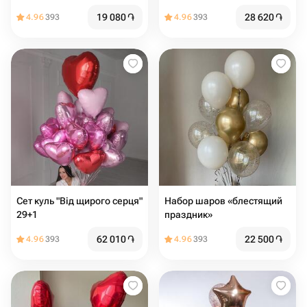
конфетті.
19 080
֏
28 620
֏
4.96
393
4.96
393
Сет куль "Від щирого серця"
Набор шаров «блестящий
29+1
праздник»
62 010
֏
22 500
֏
4.96
393
4.96
393