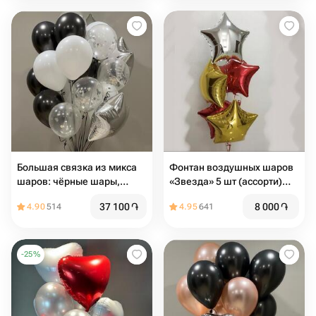
Большая связка из микса
Фонтан воздушных шаров
шаров: чёрные шары,
«Звезда» 5 шт (ассорти)
белые, прозрачные,
диаметр 42
37 100
֏
8 000
֏
4.90
514
4.95
641
серебро
-
25
%