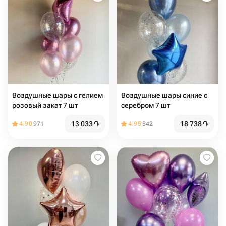
Воздушные шары с гелием
Воздушные шары синие с
розовый закат 7 шт
серебром 7 шт
13 033
֏
18 738
֏
4.90
971
4.95
542