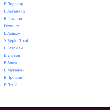
В Паракар
В Аргаванд
В Гетапня
Геханіст
В Аріндж
У Верін Птхні
В Гетамеч
В Егвард
В Зовуні
В Мргашен
В Прошян
В Птгні