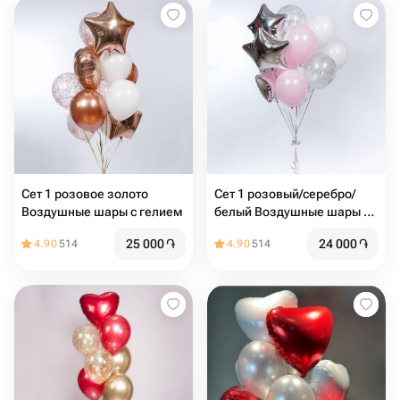
Сет 1 розовое золото
Сет 1 розовый/серебро/
Воздушные шары с гелием
белый Воздушные шары с
гелием
25 000
֏
24 000
֏
4.90
514
4.90
514