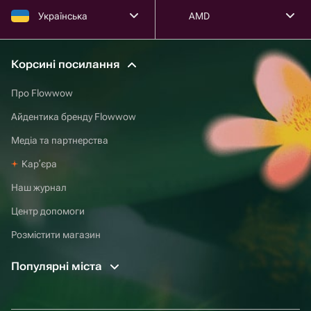
Українська
AMD
Корсині посилання
Про Flowwow
Айдентика бренду Flowwow
Медіа та партнерства
Карʼєра
Наш журнал
Центр допомоги
Розмістити магазин
Популярні міста