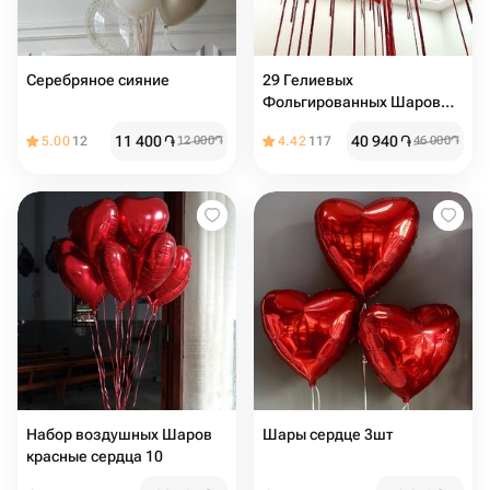
Серебряное сияние
29 Гелиевых
Фольгированных Шаров
для Праздничного
11 400
֏
40 940
֏
5.00
12
12 000
֏
4.42
117
46 000
֏
Настроения
Набор воздушных Шаров
Шары сердце 3шт
красные сердца 10