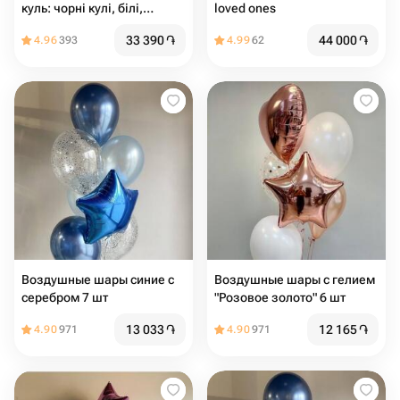
куль: чорні кулі, білі,
loved ones
прозорі, срібло
33 390
֏
44 000
֏
4.96
393
4.99
62
Воздушные шары синие с
Воздушные шары с гелием
серебром 7 шт
"Розовое золото" 6 шт
13 033
֏
12 165
֏
4.90
971
4.90
971