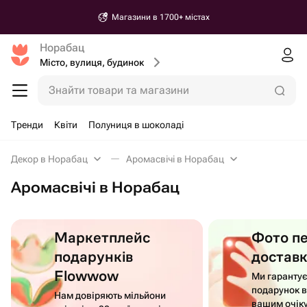
Магазини в 1700+ містах
Норабац
Місто, вулиця, будинок
Знайти товари та магазини
Тренди
Квіти
Полуниця в шоколаді
Декор в Норабац
Аромасвічі в Норабац
Аромасвічі в Норабац
Маркетплейс
Фото п
подарунків
достав
Flowwow
Ми гаранту
подарунок в
Нам довіряють мільйони
вашим очік