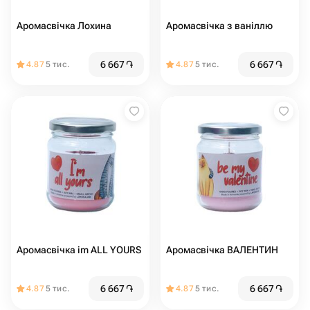
Аромасвічка Лохина
Аромасвічка з ваніллю
6 667
֏
6 667
֏
4.87
5 тис.
4.87
5 тис.
Аромасвічка im ALL YOURS
Аромасвічка ВАЛЕНТИН
6 667
֏
6 667
֏
4.87
5 тис.
4.87
5 тис.