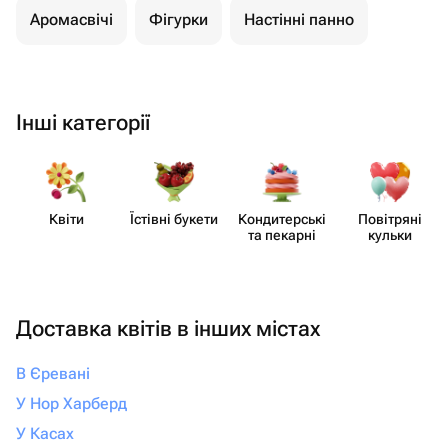
Аромасвічі
Фігурки
Настінні панно
Інші категорії
Квіти
Їстівні букети
Кондит​ерські
Повітряні
та пекарні
кульки
Доставка квітів в інших містах
В Єревані
У Нор Харберд
У Касах