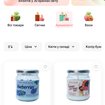
клієнтів у 30 країнах світу
Всі товари
Свічки
Аром​асвічі
Вази
Ціна
Квіти у складі
Колір букет