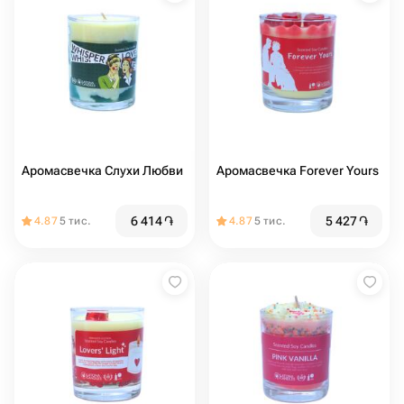
Аромасвечка Слухи Любви
Аромасвечка Forever Yours
6 414
֏
5 427
֏
4.87
5 тис.
4.87
5 тис.