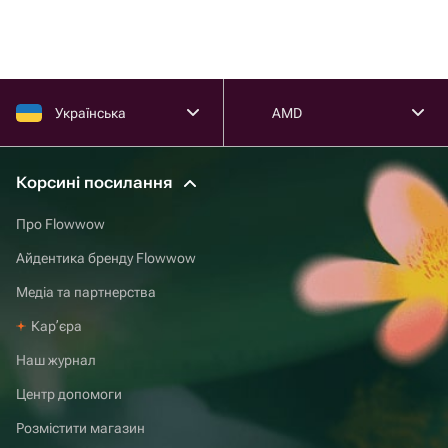
Українська
AMD
Корсині посилання
Про Flowwow
Айдентика бренду Flowwow
Медіа та партнерства
Карʼєра
Наш журнал
Центр допомоги
Розмістити магазин