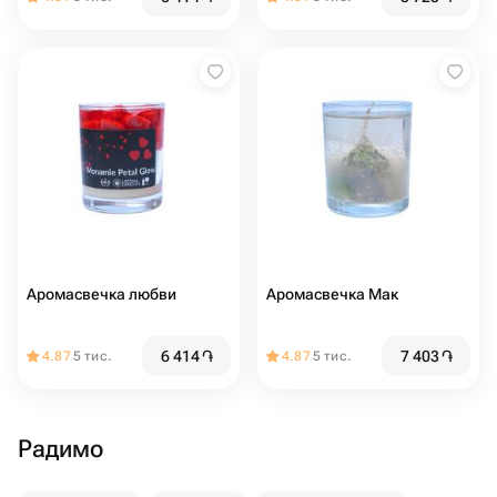
Аромасвечка любви
Аромасвечка Мак
6 414
֏
7 403
֏
4.87
5 тис.
4.87
5 тис.
Радимо