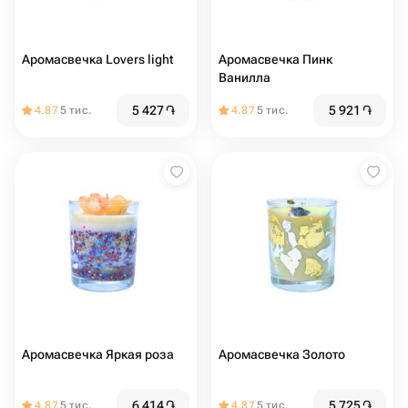
Аромасвечка Lovers light
Аромасвечка Пинк
Ванилла
5 427
֏
5 921
֏
4.87
5 тис.
4.87
5 тис.
Аромасвечка Яркая роза
Аромасвечка Золото
6 414
֏
5 725
֏
4.87
5 тис.
4.87
5 тис.