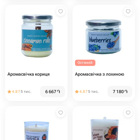
Останній
Аромасвічка кориця
Аромасвічка з лохиною
6 667
֏
7 180
֏
4.87
5 тис.
4.87
5 тис.