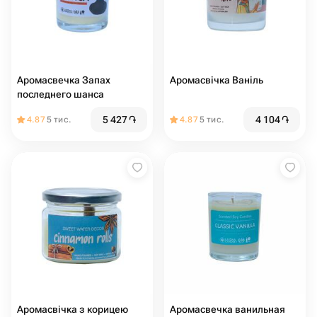
Аромасвечка Запах
Аромасвічка Ваніль
последнего шанса
5 427
֏
4 104
֏
4.87
5 тис.
4.87
5 тис.
Аромасвічка з корицею
Аромасвечка ванильная