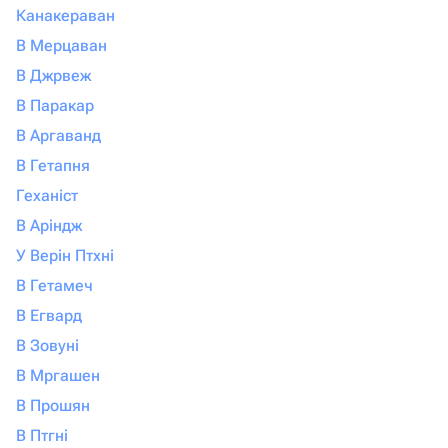
Канакераван
В Мерцаван
В Джрвеж
В Паракар
В Аргаванд
В Гетапня
Геханіст
В Аріндж
У Верін Птхні
В Гетамеч
В Егвард
В Зовуні
В Мргашен
В Прошян
В Птгні