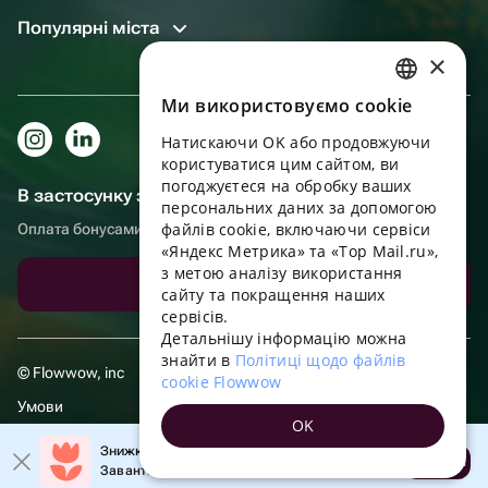
Популярні міста
×
Ми використовуємо cookie
RUSSIAN
Натискаючи OK або продовжуючи
ENGLISH
користуватися цим сайтом, ви
UKRAINIAN
погоджуєтеся на обробку ваших
В застосунку зручніше!
персональних даних за допомогою
PORTUGUESE
файлів cookie, включаючи сервіси
Оплата бонусами, самовивіз, зручний чат підтримки
«Яндекс Метрика» та «Top Mail.ru»,
SPANISH
з метою аналізу використання
Завантажити додаток
сайту та покращення наших
HUNGARIAN
сервісів.
ITALIAN
Детальнішу інформацію можна
знайти в
Політиці щодо файлів
FRENCH
© Flowwow, inc
cookie Flowwow
TURKISH
Умови
OK
GERMAN
Політика обробки даних
Знижка 20% на перше замовлення!
Відкрити
Завантажте додаток та отримайте промокод
POLISH