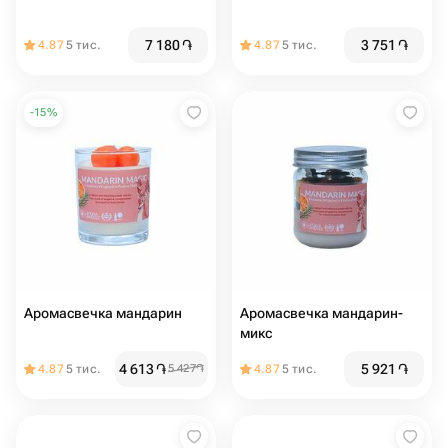
7 180
֏
3 751
֏
4.87
5 тис.
4.87
5 тис.
-
15
%
Аромасвечка мандарин
Аромасвечка мандарин-
микс
4 613
֏
5 921
֏
4.87
5 тис.
5 427
֏
4.87
5 тис.