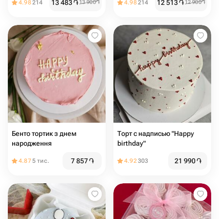
13 483
֏
12 513
֏
4.98
214
13 900
֏
4.98
214
12 900
֏
Бенто тортик з днем
Торт с надписью "Happy
народження
birthday"
7 857
֏
21 990
֏
4.87
5 тис.
4.92
303