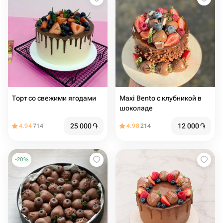
Торт со свежими ягодами
Maxi Bento с клубникой в
шоколаде
25 000
֏
12 000
֏
4.94
714
4.98
214
-
20
%