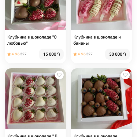
Клубника в шоколаде "С
Клубника в шоколаде и
любовью"
бананы
15 000
֏
30 000
֏
4.96
327
4.96
327
Клубника в шоколаде " В
Клубника в шоколаде,