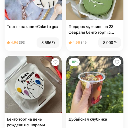
Торт в стакане «Cake to go»
Подарок мужчине на 23
февраля бенто торт «с
праздником , мой
8 586
֏
8 000
֏
4.96
393
4.90
849
защитник»
-
15
%
Бенто торт на день
Дубайская клубника
рождения с шарами