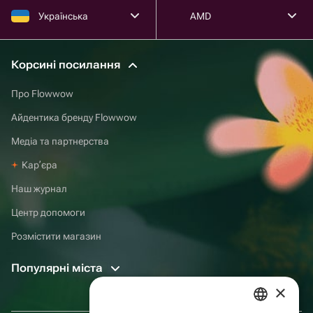
Українська
AMD
Корсині посилання
Про Flowwow
Айдентика бренду Flowwow
Медіа та партнерства
Карʼєра
Наш журнал
Центр допомоги
Розмістити магазин
Популярні міста
×