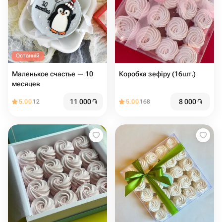
Останній
Маленькое счастье — 10
Коробка зефіру (16шт.)
месяцев
11 000
֏
8 000
֏
5.00
12
5.00
168