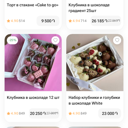
Торт в стакане «Cake to go»
Клубника в шоколаде
градиент 25шт
9 500
֏
26 185
֏
4.90
514
4.94
714
27 563
֏
-
25
%
Клубника в шоколаде 12 шт
Набор клубники и голубики
в шоколаде White
20 250
֏
23 000
֏
4.90
849
27 000
֏
4.90
849