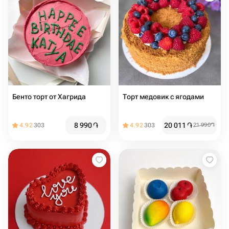
Бенто торт от Хагрида
Торт медовик с ягодами
8 990
֏
20 011
֏
4.92
303
4.92
303
21 990
֏