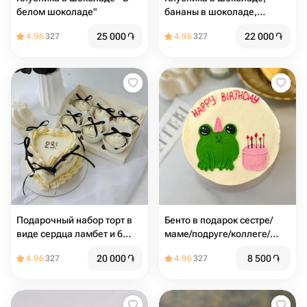
белом шоколаде"
бананы в шоколаде,
голубика в шоколаде
25 000
֏
22 000
֏
4.96
327
4.96
327
"Ассорти вкусов"
Подарочный набор торт в
Бенто в подарок сестре/
виде сердца ламбет и 6
маме/подруге/коллеге/
капкейков
дочери🌷
20 000
֏
8 500
֏
4.96
327
4.96
327