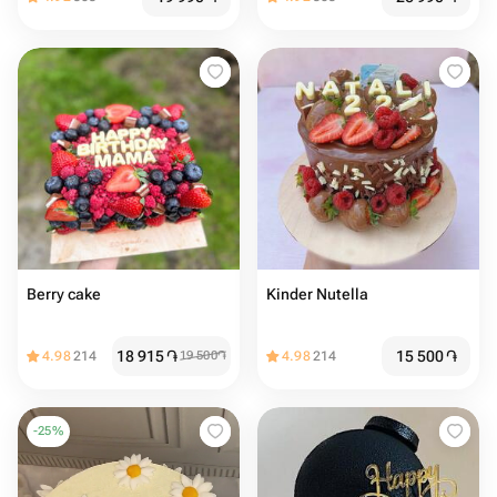
Berry cake
Kinder Nutella
18 915
֏
15 500
֏
4.98
214
19 500
֏
4.98
214
-
25
%