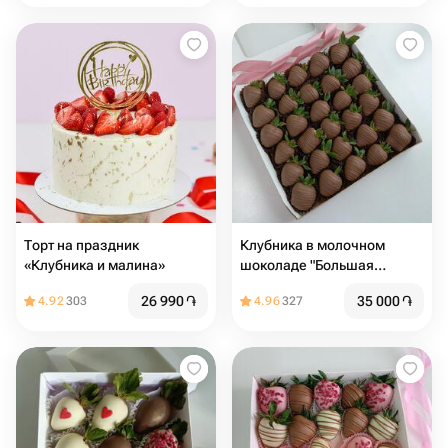
Торт на праздник
Клубника в молочном
«Клубника и малина»
шоколаде "Большая
коробка"
26 990
֏
35 000
֏
4.92
303
4.96
327