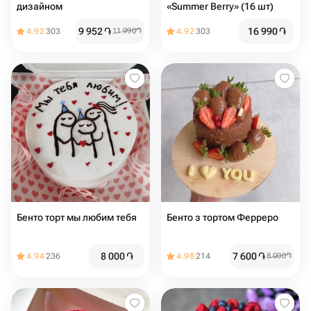
дизайном
«Summer Berry» (16 шт)
9 952
֏
16 990
֏
4.92
303
11 990
֏
4.92
303
Бенто торт мы любим тебя
Бенто з тортом Ферреро
8 000
֏
7 600
֏
4.94
236
4.98
214
8 000
֏