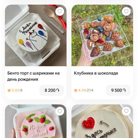
Бенто торт с шариками на
Клубника в шоколаде
день рождения
8 200
֏
9 500
֏
5.00
8
4.98
214