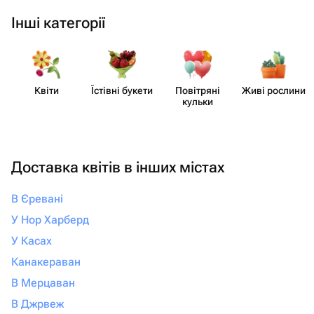
Інші категорії
Квіти
Їстівні букети
Повітряні
Живі рослини
кульки
Доставка квітів в інших містах
В Єревані
У Нор Харберд
У Касах
Канакераван
В Мерцаван
В Джрвеж