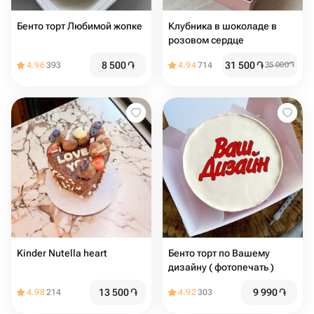
Бенто торт Любимой жопке
Клубника в шоколаде в
розовом сердце
8 500
֏
31 500
֏
4.96
393
4.94
714
35 000
֏
Kinder Nutella heart
Бенто торт по Вашему
дизайну ( фотопечать )
13 500
֏
9 990
֏
4.98
214
4.92
303