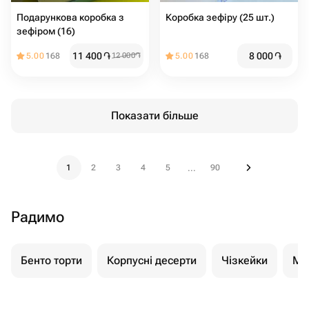
Подарункова коробка з
Коробка зефіру (25 шт.)
зефіром (16)
11 400
֏
8 000
֏
5.00
168
12 000
֏
5.00
168
Показати більше
1
2
3
4
5
90
...
Радимо
Бенто торти
Корпусні десерти
Чізкейки
Мо