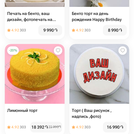
Печать на бенто, ваш
Бенто торт на день
дизайн, фотопечать на
рождения Hapрy Birthday
бенто
9 990
֏
8 990
֏
4.92
303
4.92
303
-
20
%
Лимонный торт
Торт ( Ваш рисунок ,
надпись ,фото)
18 392
֏
16 990
֏
4.92
303
22 990
֏
4.92
303