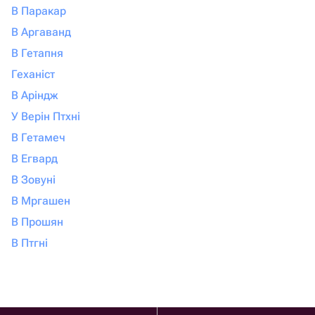
В Паракар
В Аргаванд
В Гетапня
Геханіст
В Аріндж
У Верін Птхні
В Гетамеч
В Егвард
В Зовуні
В Мргашен
В Прошян
В Птгні