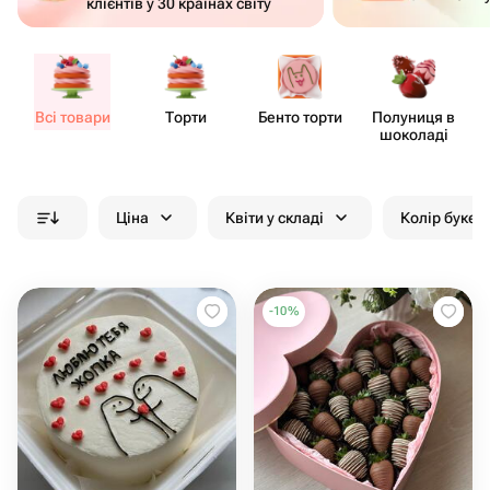
клієнтів у 30 країнах світу
Всі товари
Торти
Бенто торти
Полуниця в
шоколаді
Ціна
Квіти у складі
Колір букет
-
10
%