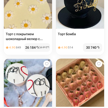
Торт с покрытием
Торт Бомба
шоколадный велюр с
ромашками из мастики , на
26 184
֏
30 740
֏
4.90
849
34 912
֏
4.90
514
день рождения, девушке,
подруге, маме, учителю