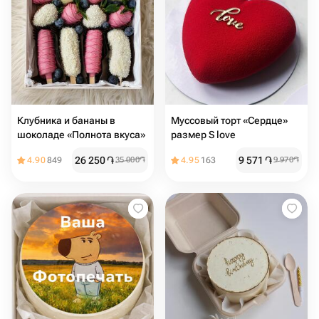
Клубника и бананы в
Муссовый торт «Сердце»
шоколаде «Полнота вкуса»
размер S love
26 250
֏
9 571
֏
4.90
849
35 000
֏
4.95
163
9 970
֏