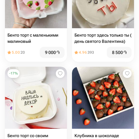
Бенто торт с маленькими
Бенто торт здесь только ты (
малиновый
день святого Валентина)
9 000
֏
8 500
֏
5.00
20
4.96
393
-
17
%
Бенто торт со своим
Клубника в шоколаде