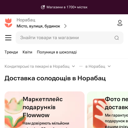
Магазини в 1700+ містах
Норабац
Місто, вулиця, будинок
Знайти товари та магазини
Тренди
Квіти
Полуниця в шоколаді
Кондитерські та пекарні в Норабац
в Норабац
Доставка солодощів в Норабац
Маркетплейс
Фото п
подарунків
достав
Flowwow
Ми гаранту
подарунок в
Нам довіряють мільйони
вашим очік