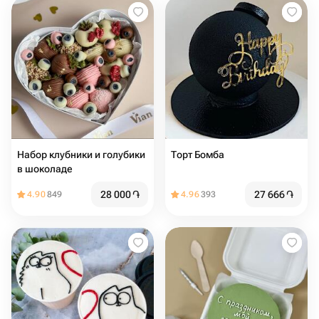
Набор клубники и голубики
Торт Бомба
в шоколаде
28 000
֏
27 666
֏
4.90
849
4.96
393