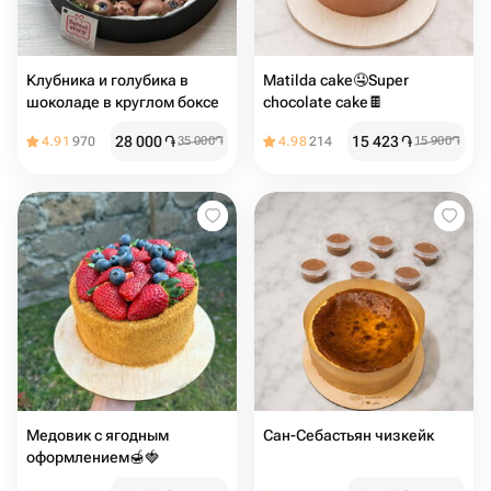
Клубника и голубика в
Matilda cake🤤Super
шоколаде в круглом боксе
chocolate cake🍫
28 000
֏
15 423
֏
4.91
970
35 000
֏
4.98
214
15 900
֏
Медовик с ягодным
Сан-Себастьян чизкейк
оформлением🍯🍓