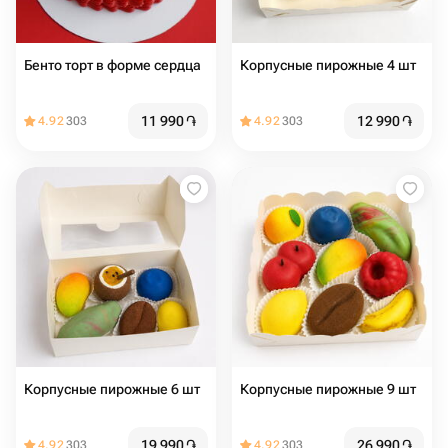
Бенто торт в форме сердца
Корпусные пирожные 4 шт
11 990
֏
12 990
֏
4.92
303
4.92
303
Корпусные пирожные 6 шт
Корпусные пирожные 9 шт
19 990
֏
26 990
֏
4.92
303
4.92
303