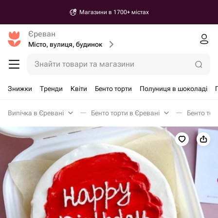
Магазини в 1700+ містах
Єреван
Місто, вулиця, будинок
Знайти товари та магазини
Знижки
Тренди
Квіти
Бенто торти
Полуниця в шоколаді
Випічка в Єревані
Бенто торти в Єревані
Бенто тор