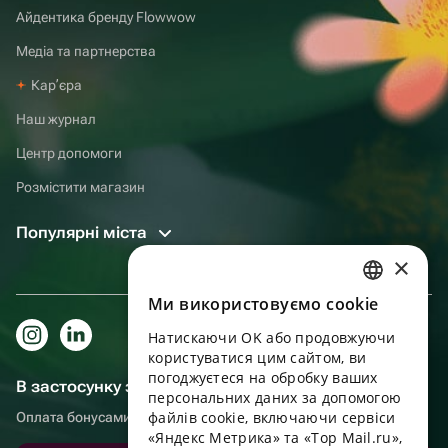
Айдентика бренду Flowwow
Медіа та партнерства
Карʼєра
Наш журнал
Центр допомоги
Розмістити магазин
Популярні міста
×
Ми використовуємо cookie
RUSSIAN
Натискаючи OK або продовжуючи
ENGLISH
користуватися цим сайтом, ви
UKRAINIAN
погоджуєтеся на обробку ваших
В застосунку зручніше!
персональних даних за допомогою
PORTUGUESE
файлів cookie, включаючи сервіси
Оплата бонусами, самовивіз, зручний чат підтримки
«Яндекс Метрика» та «Top Mail.ru»,
SPANISH