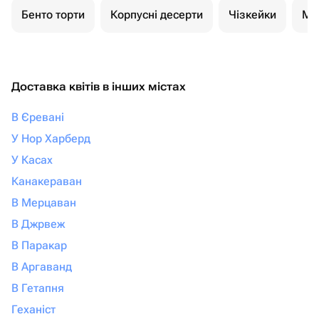
Бенто торти
Корпусні десерти
Чізкейки
Мо
Доставка квітів в інших містах
В Єревані
У Нор Харберд
У Касах
Канакераван
В Мерцаван
В Джрвеж
В Паракар
В Аргаванд
В Гетапня
Геханіст