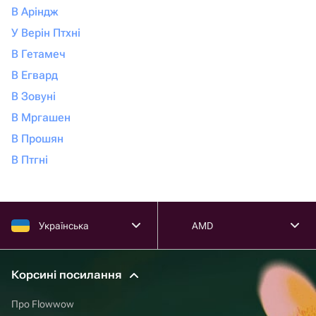
В Аріндж
У Верін Птхні
В Гетамеч
В Егвард
В Зовуні
В Мргашен
В Прошян
В Птгні
Українська
AMD
Корсині посилання
Про Flowwow