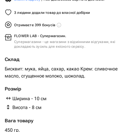
3 людини додали товар до власної добірки
Отримаєте 399 бонусів
FLOWER LAB - Супермагазин.
Супермагазини - це магазини з відмінними відгуками, які
докладають зусиль для якісного сервісу.
Склад
Бисквит: мука, яйца, сахар, какао Крем: сливочное
масло, сгущенное молоко, шоколад.
Розмір
Ширина - 10 см
Висота - 8 см
Вага товару
450 гр.