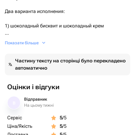
Два варианта исполнения:
1) шоколадный бисквит и шоколадный крем
2) ванильный бисквит, ванильный крем.
Показати більше
По умолчанию поставляется первый вариант.
Частину тексту на сторінці було перекладено
автоматично
Необходимый Вариант можно указать комментарием
при заказе, либо сообщением.
Оцінки і відгуки
Дизайн также можно обговорить после оформления
заказа.
Відправник
В
На цьому тижні
Сервіс
5
/5
Ціна/Якість
5
/5
Доставка
5
/5