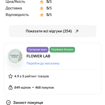
Ціна/Якість
5
/5
Доставка
5
/5
Відповідність
5
/5
Показати всі відгуки (254)
Супермагазин
Приймає бонуси
FLOWER LAB
Перейти до магазину
4.9 з 5
рейтинг товарів
849
оцінок
•
468
покупок
Захист покупця