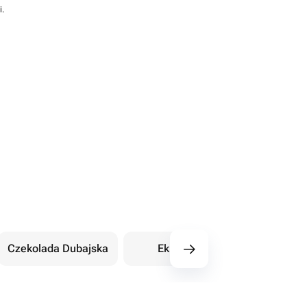
i.
Czekolada Dubajska
Eklery
Orientalne sł