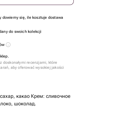
y dowiemy się, ile kosztuje dostawa
dany do swoich kolekcji
sów
klep.
 z doskonałymi recenzjami, które
tarań, aby oferować wysokiej jakości
 сахар, какао Крем: сливочное
локо, шоколад.