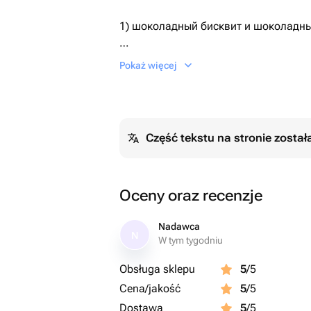
1) шоколадный бисквит и шоколадн
2) ванильный бисквит, ванильный кр
Pokaż więcej
По умолчанию поставляется первый 
Необходимый Вариант можно указат
Część tekstu na stronie zosta
сообщением.
Дизайн также можно обговорить пос
Oceny oraz recenzje
Nadawca
N
W tym tygodniu
Obsługa sklepu
5
/5
Cena/jakość
5
/5
Dostawa
5
/5