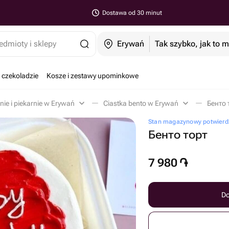
Dostawa od 30 minut
edmioty i sklepy
Erywań
Tak szybko, jak to 
 czekoladzie
Kosze i zestawy upominkowe
nie i piekarnie w Erywań
Ciastka bento w Erywań
Бенто 
Stan magazynowy potwierd
Бенто торт
7 980
֏
Do