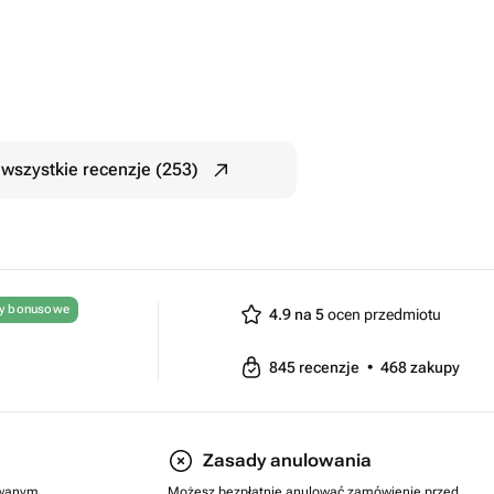
wszystkie recenzje (253)
ty bonusowe
4.9 na 5
ocen przedmiotu
845
recenzje
•
468
zakupy
Zasady anulowania
rowanym
Możesz bezpłatnie anulować zamówienie przed