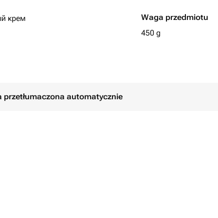
Waga przedmiotu
ый крем
450 g
ем.
вариант.
ь комментарием при заказе, либо
ła przetłumaczona automatycznie
ле оформления заказа.