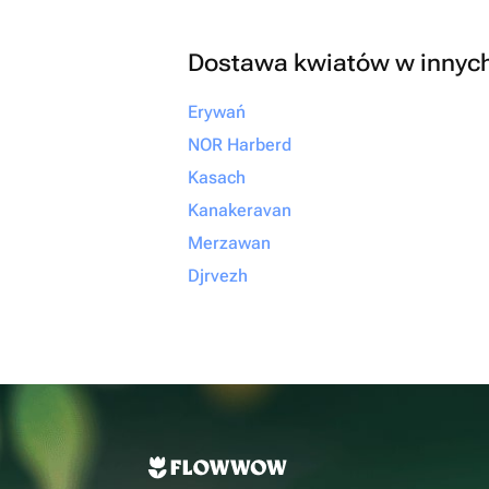
Dostawa kwiatów w innyc
Erywań
NOR Harberd
Kasach
Kanakeravan
Merzawan
Djrvezh