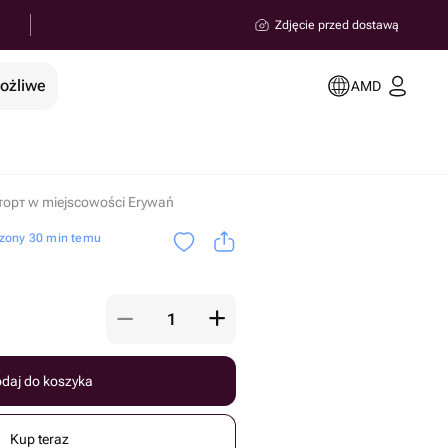
Zdjęcie przed dostawą
możliwe
AMD
торт w miejscowości Erywań
zony 30 min temu
daj do koszyka
Kup teraz