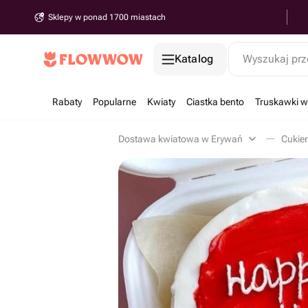
Sklepy w ponad 1700 miastach
Katalog
Wyszukaj prz
Rabaty
Popularne
Kwiaty
Ciastka bento
Truskawki w
Dostawa kwiatowa w Erywań
Cukier