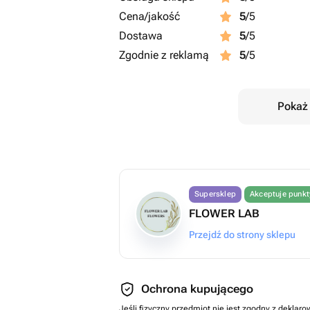
Cena/jakość
5
/5
Dostawa
5
/5
Zgodnie z reklamą
5
/5
Pokaż 
Supersklep
Akceptuje punk
FLOWER LAB
Przejdź do strony sklepu
Ochrona kupującego
Jeśli fizyczny przedmiot nie jest zgodny z dekla