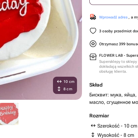
Wprowadź adres
, a m
3 osoby przedmiot do
Otrzymasz 399 bonu
FLOWER LAB - Supers
Supersklepy to sklepy
dokładają wszelkich s
obsługę klienta.
10 cm
Skład
8 cm
Бисквит: мука, яйца,
масло, сгущенное мо
Rozmiar
Szerokość - 10 cm
Wysokość - 8 cm