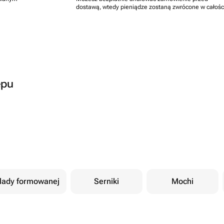
dostawą, wtedy pieniądze zostaną zwrócone w całośc
epu
olady formowanej
Serniki
Mochi