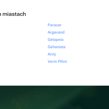
h miastach
Paracar
Argavand
Getapnia
Gehanista
Arinj
Verin Pthni