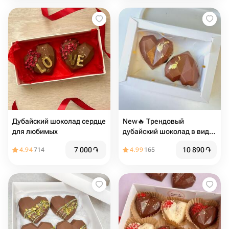
Дубайский шоколад сердце
New🔥 Трендовый
для любимых
дубайский шоколад в виде
сердца
7 000
֏
10 890
֏
4.94
714
4.99
165