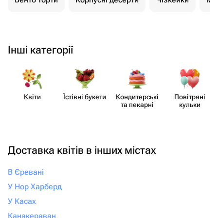
Інші категорії
Квіти
Їстівні букети
Кондит​ерські
Повітряні
та пекарні
кульки
Доставка квітів в інших містах
В Єревані
У Нор Харберд
У Касах
Канакераван