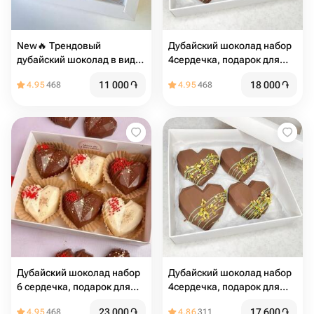
New🔥 Трендовый
Дубайский шоколад набор
дубайский шоколад в виде
4сердечка, подарок для
сердца
девушки
11 000
֏
18 000
֏
4.95
468
4.95
468
Дубайский шоколад набор
Дубайский шоколад набор
6 сердечка, подарок для
4сердечка, подарок для
девушки
девушки
23 000
֏
17 600
֏
4.95
468
4.86
311