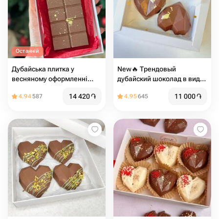
Останній
Дубайська плитка у
New🔥 Трендовый
весняному оформленні
дубайский шоколад в виде
250гр
сердца
14 420
֏
11 000
֏
4.94
587
4.95
645