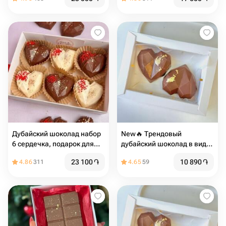
Дубайский шоколад набор
New🔥 Трендовый
6 сердечка, подарок для
дубайский шоколад в виде
девушки
сердца
23 100
֏
10 890
֏
4.86
311
4.65
59