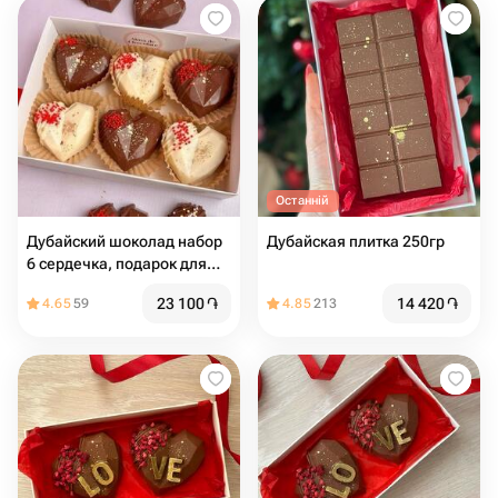
Останній
Дубайский шоколад набор
Дубайская плитка 250гр
6 сердечка, подарок для
девушки
23 100
֏
14 420
֏
4.65
59
4.85
213