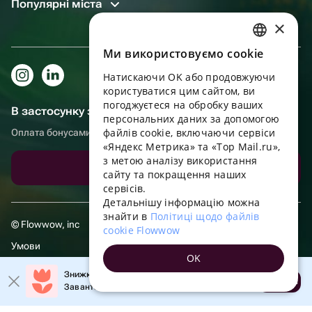
Популярні міста
×
Ми використовуємо cookie
RUSSIAN
Натискаючи OK або продовжуючи
ENGLISH
користуватися цим сайтом, ви
UKRAINIAN
погоджуєтеся на обробку ваших
В застосунку зручніше!
персональних даних за допомогою
PORTUGUESE
файлів cookie, включаючи сервіси
Оплата бонусами, самовивіз, зручний чат підтримки
«Яндекс Метрика» та «Top Mail.ru»,
SPANISH
з метою аналізу використання
Завантажити додаток
сайту та покращення наших
HUNGARIAN
сервісів.
ITALIAN
Детальнішу інформацію можна
знайти в
Політиці щодо файлів
FRENCH
© Flowwow, inc
cookie Flowwow
TURKISH
Умови
OK
GERMAN
Політика обробки даних
Знижка 20% на перше замовлення!
Відкрити
Завантажте додаток та отримайте промокод
POLISH