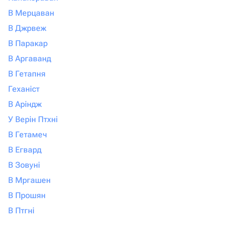
В Мерцаван
В Джрвеж
В Паракар
В Аргаванд
В Гетапня
Геханіст
В Аріндж
У Верін Птхні
В Гетамеч
В Егвард
В Зовуні
В Мргашен
В Прошян
В Птгні