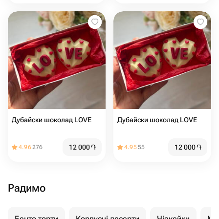
Дубайски шоколад LOVE
Дубайски шоколад LOVE
12 000
֏
12 000
֏
4.96
276
4.95
55
Радимо
Бенто торти
Корпусні десерти
Чізкейки
Мо