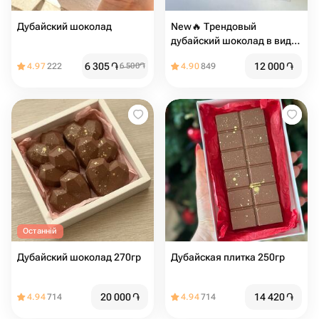
Дубайский шоколад
New🔥 Трендовый
дубайский шоколад в виде
сердца
6 305
֏
12 000
֏
4.97
222
6 500
֏
4.90
849
Останній
Дубайский шоколад 270гр
Дубайская плитка 250гр
20 000
֏
14 420
֏
4.94
714
4.94
714