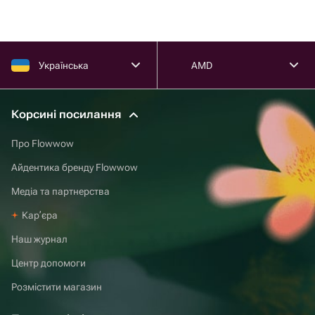
Українська
AMD
Корсині посилання
Про Flowwow
Айдентика бренду Flowwow
Медіа та партнерства
Карʼєра
Наш журнал
Центр допомоги
Розмістити магазин