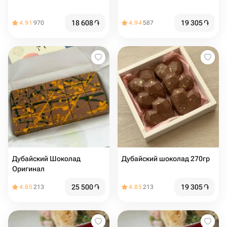
18 608
֏
19 305
֏
4.91
970
4.94
587
Дубайский Шоколад
Дубайский шоколад 270гр
Оригинал
25 500
֏
19 305
֏
4.85
213
4.85
213