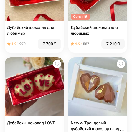
Останній
Дубайский шоколад для
Дубайский шоколад для
любимых
любимых
7 700
֏
7 210
֏
4.91
970
4.94
587
Дубайски шоколад LOVE
New🔥 Трендовый
дубайский шоколад в виде