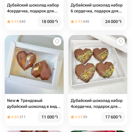
Дубайский шоколад набор
Дубайский шоколад набор
4сердечка, подарок для
6 сердечка, подарок для
девушки
девушки
18 000
֏
24 000
֏
4.95
645
4.95
645
New🔥 Трендовый
Дубайский шоколад набор
дубайский шоколад в виде
4сердечка, подарок для
сердца
девушки
11 000
֏
17 600
֏
4.86
311
4.65
59