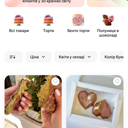
клієнтів у 30 країнах світу
Всі товари
Торти
Бенто торти
Полуниця в
шоколаді
Ціна
Квіти у складі
Колір букет