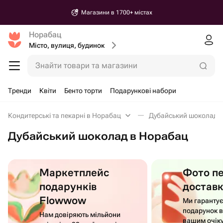
Магазини в 1700+ містах
Норабац
Місто, вулиця, будинок
Знайти товари та магазини
Тренди
Квіти
Бенто торти
Подарункові набори
Кондитерські та пекарні в Норабац
Дубайський шоколад 
Дубайський шоколад в Норабац
Маркетплейс
Фото п
подарунків
достав
Flowwow
Ми гаранту
подарунок в
Нам довіряють мільйони
вашим очік