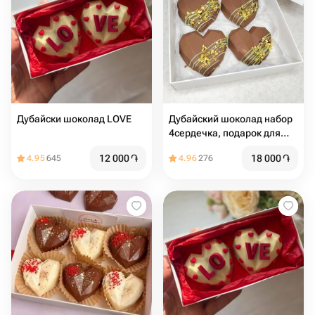
Дубайски шоколад LOVE
Дубайский шоколад набор
4сердечка, подарок для
девушки
12 000
֏
18 000
֏
4.95
645
4.96
276