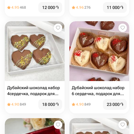
сердца
12 000
֏
11 000
֏
4.95
468
4.96
276
Дубайский шоколад набор
Дубайский шоколад набор
4сердечка, подарок для
6 сердечка, подарок для
девушки
девушки
18 000
֏
23 000
֏
4.90
849
4.90
849