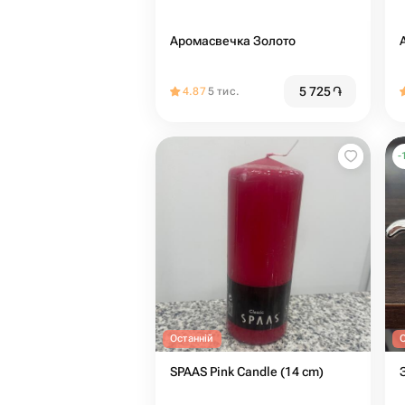
Аромасвечка Золото
5 725
֏
4.87
5 тис.
-
Останній
SPAAS Pink Candle (14 cm)