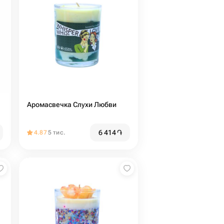
Аромасвечка Слухи Любви
6 414
֏
4.87
5 тис.