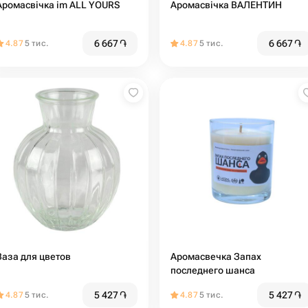
Аромасвічка im ALL YOURS
Аромасвічка ВАЛЕНТИН
6 667
֏
6 667
֏
4.87
5 тис.
4.87
5 тис.
Ваза для цветов
Аромасвечка Запах
последнего шанса
5 427
֏
5 427
֏
4.87
5 тис.
4.87
5 тис.