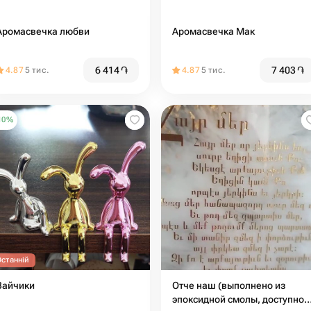
Аромасвечка любви
Аромасвечка Мак
6 414
֏
7 403
֏
4.87
5 тис.
4.87
5 тис.
10
%
Останній
Зайчики
Отче наш (выполнено из
эпоксидной смолы, доступно