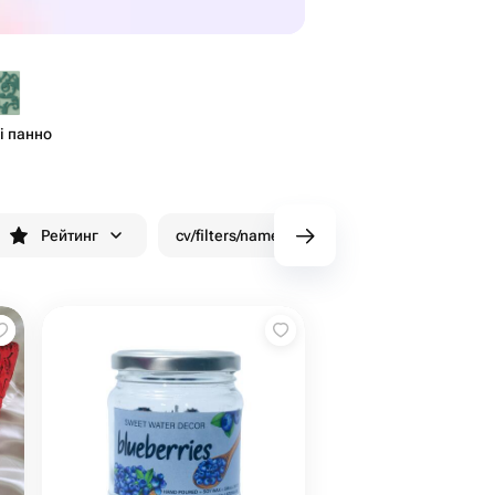
і панно
Рейтинг
cv/filters/name_fast_delivery
Знижки