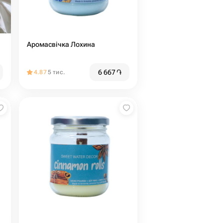
Аромасвічка Лохина
6 667
֏
4.87
5 тис.