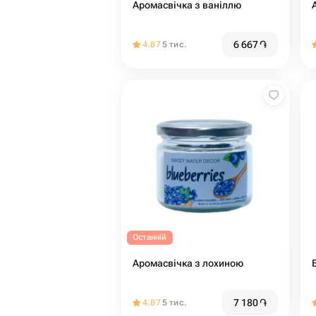
Аромасвічка з ваніллю
6 667
֏
4.87
5 тис.
Останній
Аромасвічка з лохиною
7 180
֏
4.87
5 тис.