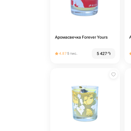
Аромасвечка Forever Yours
5 427
֏
4.87
5 тис.