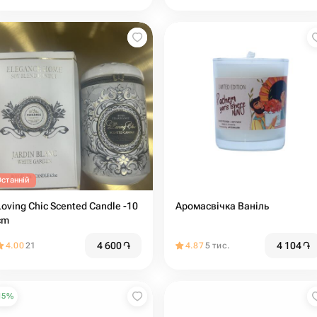
Останній
Loving Chic Scented Candle -10
Аромасвічка Ваніль
cm
4 600
֏
4 104
֏
4.00
21
4.87
5 тис.
15
%