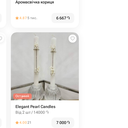
Аромасвічка кориця
6 667
֏
4.87
5 тис.
Останній
Elegant Pearl Candles
Від 2 шт / 14000 ֏
7 000
֏
4.00
21