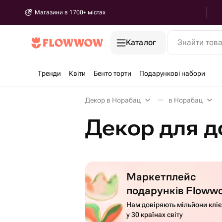
Магазини в 1700+ містах
Каталог
Знайти тов
Тренди
Квіти
Бенто торти
Подарункові набори
Декор в Норабац
в Норабац
Декор для д
Маркетплейс
подарунків Floww
Нам довіряють мільйони кліє
у 30 країнах світу