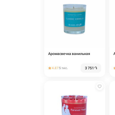
Аромасвечка ванильная
3 751
֏
4.87
5 тис.