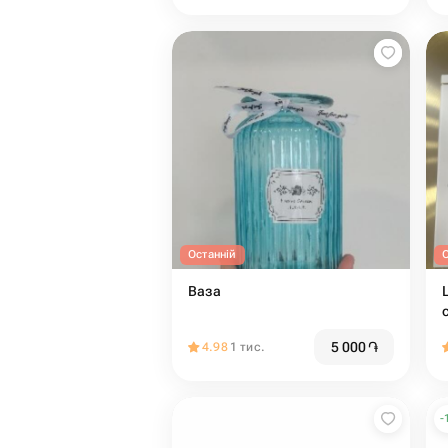
Останній
Ваза
5 000
֏
4.98
1 тис.
-