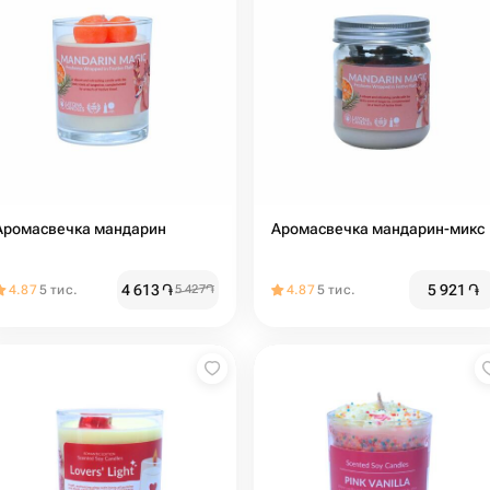
Аромасвечка мандарин
Аромасвечка мандарин-микс
4 613
֏
5 921
֏
4.87
5 тис.
5 427
֏
4.87
5 тис.