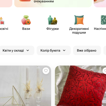
очікуванням
асвічі
Вази
Фігурки
Декор​ативні
Настінн
подушки
Квіти у складі
Колір букета
Вже зібрано