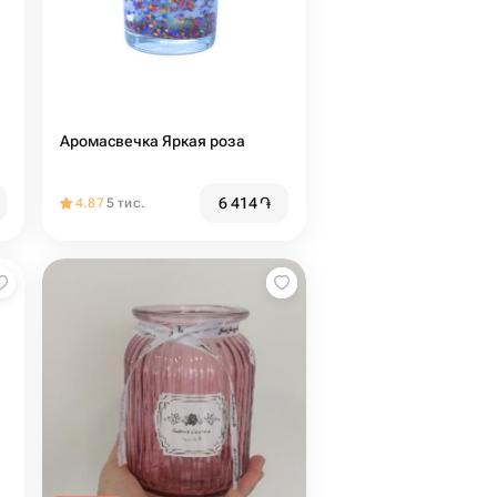
Аромасвечка Яркая роза
6 414
֏
4.87
5 тис.