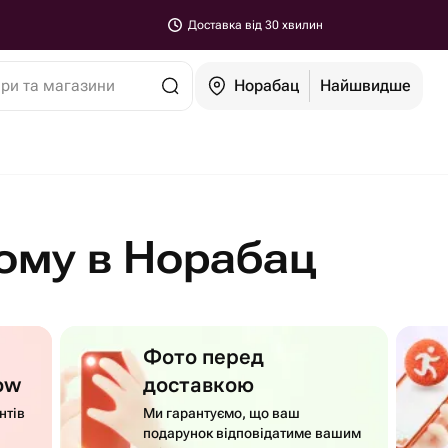
Доставка від 30 хвилин
ари та магазини
Норабац
Найшвидше
ому в Норабац
Фото перед
ow
доставкою
нтів
Ми гарантуємо, що ваш
подарунок відповідатиме вашим