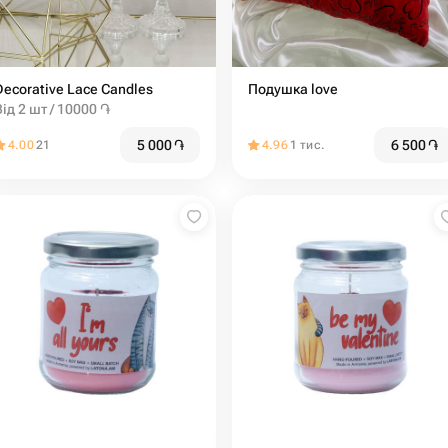
Decorative Lace Candles
Подушка love ️
Від 2 шт / 10000 ֏
5 000
֏
6 500
֏
4.00
21
4.96
1 тис.