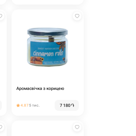
Аромасвічка з корицею
7 180
֏
4.87
5 тис.