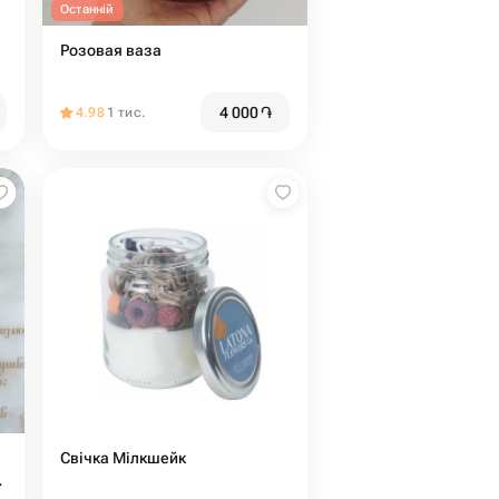
Останній
Розовая ваза
4 000
֏
4.98
1 тис.
Свічка Мілкшейк