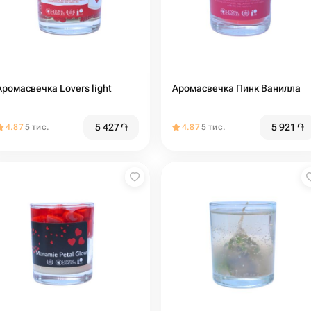
Аромасвечка Lovers light
Аромасвечка Пинк Ванилла
5 427
֏
5 921
֏
4.87
5 тис.
4.87
5 тис.