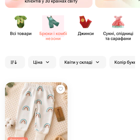
клієнтів у 30 країнах світу
Всі товари
Брюки і комбі​
Джинси
Сукні, спідниці
незони
та сарафани
Ціна
Квіти у складі
Колір букет