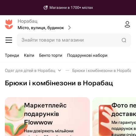
Магазини в 1700+ містах
Норабац
Місто, вулиця, будинок
Знайти товари та магазини
Тренди
Квіти
Бенто торти
Подарункові набори
Одяг для дітей в Норабац
Брюки і комбінезони в Норабац
Брюки і комбінезони в Норабац
Маркетплейс
Фото п
подарунків
достав
Flowwow
Ми гаранту
подарунок в
Нам довіряють мільйони
вашим очік