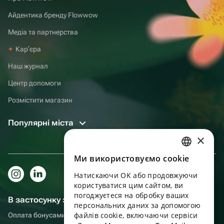
Айдентика бренду Flowwow
Медіа та партнерства
Карʼєра
Наш журнал
Центр допомоги
Розмістити магазин
Популярні міста
×
Ми використовуємо cookie
RUSSIAN
Натискаючи OK або продовжуючи
ENGLISH
користуватися цим сайтом, ви
UKRAINIAN
погоджуєтеся на обробку ваших
В застосунку зручніше!
персональних даних за допомогою
PORTUGUESE
файлів cookie, включаючи сервіси
Оплата бонусами, самовивіз, зручний чат підтримки