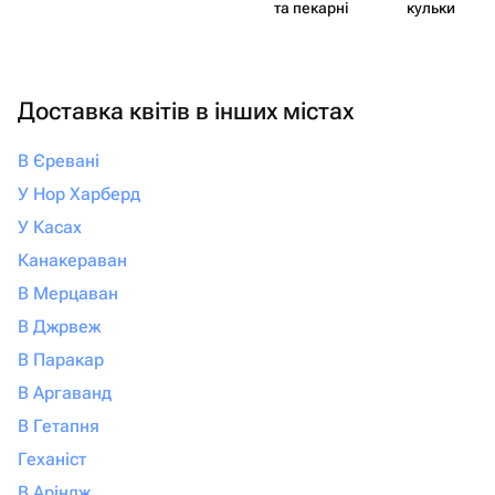
та пекарні
кульки
Доставка квітів в інших містах
В Єревані
У Нор Харберд
У Касах
Канакераван
В Мерцаван
В Джрвеж
В Паракар
В Аргаванд
В Гетапня
Геханіст
В Аріндж