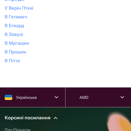
У Верін Птхні
В Гетамеч
В Егвард
В Зовуні
В Мргашен
В Прошян
В Птгні
Українська
AMD
Корсині посилання
Про Flowwow