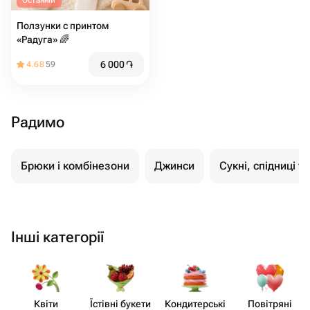
Останній
Ползунки с принтом
«Радуга» 🌈
6 000
֏
4.68
59
Радимо
Брюки і комбінезони
Джинси
Сукні, спідниці т
Інші категорії
Квіти
Їстівні букети
Кондит​ерські
Повітряні