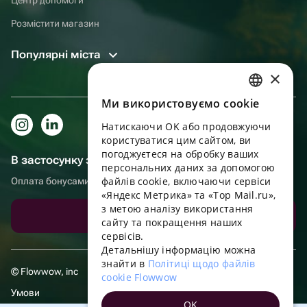
Розмістити магазин
Популярні міста
×
Ми використовуємо cookie
RUSSIAN
Натискаючи OK або продовжуючи
ENGLISH
користуватися цим сайтом, ви
UKRAINIAN
погоджуєтеся на обробку ваших
В застосунку зручніше!
персональних даних за допомогою
PORTUGUESE
файлів cookie, включаючи сервіси
Оплата бонусами, самовивіз, зручний чат підтримки
«Яндекс Метрика» та «Top Mail.ru»,
SPANISH
з метою аналізу використання
Завантажити додаток
сайту та покращення наших
HUNGARIAN
сервісів.
ITALIAN
Детальнішу інформацію можна
знайти в
Політиці щодо файлів
FRENCH
© Flowwow, inc
cookie Flowwow
TURKISH
Умови
OK