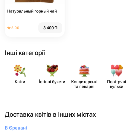
Натуральный горный чай
3 400
֏
5.00
Інші категорії
Квіти
Їстівні букети
Кондит​ерські
Повітряні
та пекарні
кульки
Доставка квітів в інших містах
В Єревані