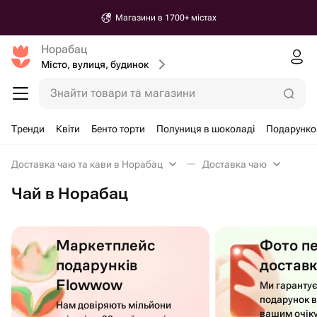
Магазини в 1700+ містах
Норабац
Місто, вулиця, будинок
Знайти товари та магазини
Тренди
Квіти
Бенто торти
Полуниця в шоколаді
Подарунко
Доставка чаю та кави в Норабац
Доставка чаю
Чай в Норабац
Маркетплейс
Фото п
подарунків
достав
Flowwow
Ми гаранту
подарунок в
Нам довіряють мільйони
вашим очік