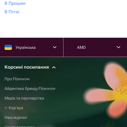
В Прошян
В Птгні
Українська
AMD
Корсині посилання
Про Flowwow
Айдентика бренду Flowwow
Медіа та партнерства
Карʼєра
Наш журнал
Центр допомоги