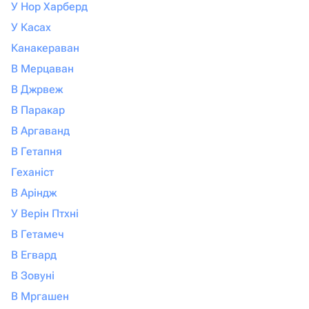
У Нор Харберд
У Касах
Канакераван
В Мерцаван
В Джрвеж
В Паракар
В Аргаванд
В Гетапня
Геханіст
В Аріндж
У Верін Птхні
В Гетамеч
В Егвард
В Зовуні
В Мргашен