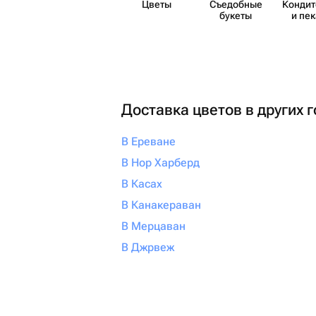
Цветы
Съедобные
Кондит
букеты
и пе
Доставка цветов в других 
В Ереване
В Нор Харберд
В Касах
В Канакераван
В Мерцаван
В Джрвеж