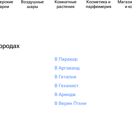
​ерские
Воздушные
Комнатные
Косметика и
Магази
карни
шары
растения
парф​юмерия
и к
городах
В Паракар
В Аргаванд
В Гетапня
В Геханист
В Ариндж
В Верин Птхни