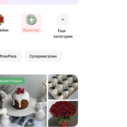
ейки
Выпечка
Еще
категории
 WowPass
Супермагазин
имает бонусы