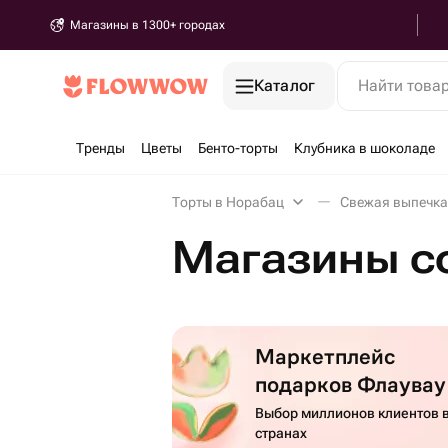
Магазины в 1300+ городах
Каталог
Найти това
Тренды
Цветы
Бенто-торты
Клубника в шоколаде
Торты в Норабац
Свежая выпечка
Магазины с
Маркетплейс
подарков Флаувау
Выбор миллионов клиентов в
странах