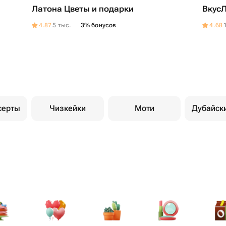
Латона Цветы и подарки
Вкус
4.87
5 тыс.
3% бонусов
4.68
серты
Чизкейки
Моти
Дубайск