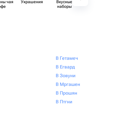
ны чая
Украшения
Вкусные
Декор
Аксе​
офе
наборы
В Гетамеч
В Егвард
В Зовуни
В Мргашен
В Прошян
В Птгни