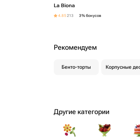
La Biona
4.85
213
3% бонусов
Рекомендуем
Бенто-торты
Корпусные де
Другие категории