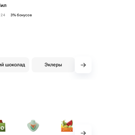
Лил
124
3% бонусов
ий шоколад
Эклеры
Восточные сладости