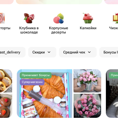
-торты
Клубника в
Корпусные
Капкейки
Чизк
шоколаде
десерты
fast_delivery
Скидки
Средний чек
Бонусы
Принимает бонусы
Прин
Супермагазин