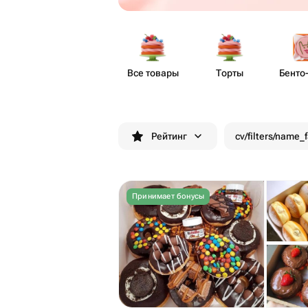
Все товары
Торты
Бенто​
Рейтинг
cv/filters/name_
Принимает бонусы