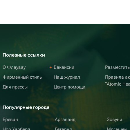
Полезные ссылки
О Флаувау
Вакансии
Разместить
Фирменный стиль
Наш журнал
Правила а
“Atomic Hea
Для прессы
Центр помощи
Популярные города
Ереван
Аргаванд
Зовуни
Нор Харберд
Гетапня
Мргашен