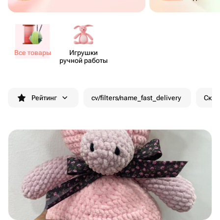
Все товары
Игрушки
ручной работы
Рейтинг
cv/filters/name_fast_delivery
Скид