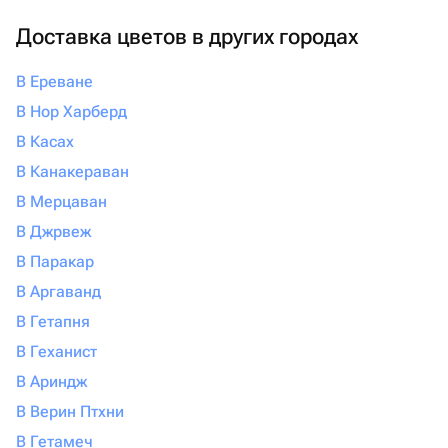
Доставка цветов в других городах
В Ереване
В Нор Харберд
В Касах
В Канакераван
В Мерцаван
В Джрвеж
В Паракар
В Аргаванд
В Гетапня
В Геханист
В Ариндж
В Верин Птхни
В Гетамеч