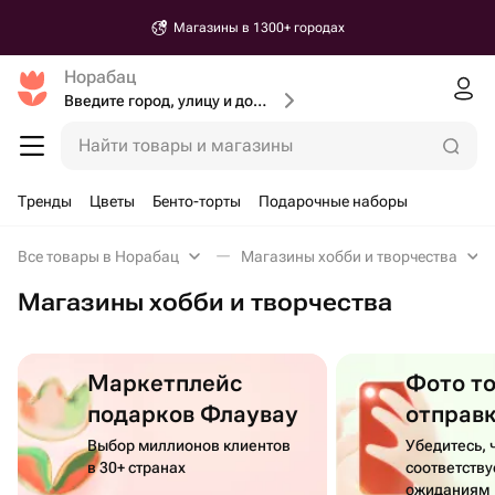
Магазины в 1300+ городах
Норабац
Введите город, улицу и дом доставки
Найти товары и магазины
Тренды
Цветы
Бенто-торты
Подарочные наборы
Все товары в Норабац
Магазины хобби и творчества
Магазины хобби и творчества
Маркетплейс
Фото т
подарков Флаувау
отправ
Выбор миллионов клиентов
Убедитесь, 
в 30+ странах
соответств
ожиданиям