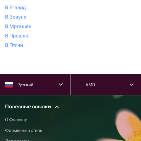
В Егвард
В Зовуни
В Мргашен
В Прошян
В Птгни
Русский
AMD
Полезные ссылки
О Флаувау
Фирменный стиль
Для прессы