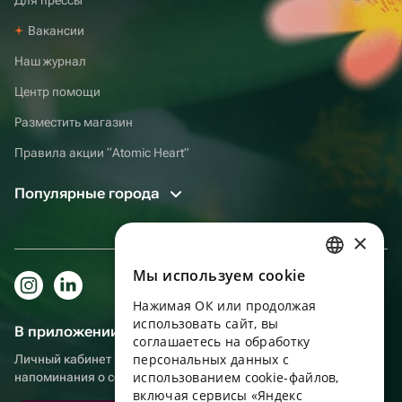
Вакансии
Наш журнал
Центр помощи
Разместить магазин
Правила акции “Atomic Heart”
Популярные города
×
Мы используем сookie
RUSSIAN
Нажимая ОК или продолжая
ENGLISH
использовать сайт, вы
В приложении еще удобнее!
UKRAINIAN
соглашаетесь на обработку
персональных данных с
Личный кабинет получателя, больше бонусов за покупки и
PORTUGUESE
использованием cookie-файлов,
напоминания о событиях
включая сервисы «Яндекс
SPANISH