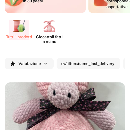
in 30 paesi
corrisponda 
aspettative
Tutti i prodotti
Gioc​attoli fatti
a mano
Valutazione
cv/filters/name_fast_delivery
S