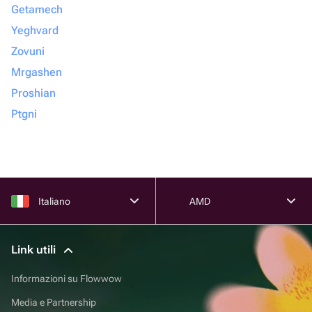
Getamech
Yeghvard
Zovuni
Mrgashen
Proshian
Ptgni
Italiano
AMD
Link utili
Informazioni su Flowwow
Media e Partnership