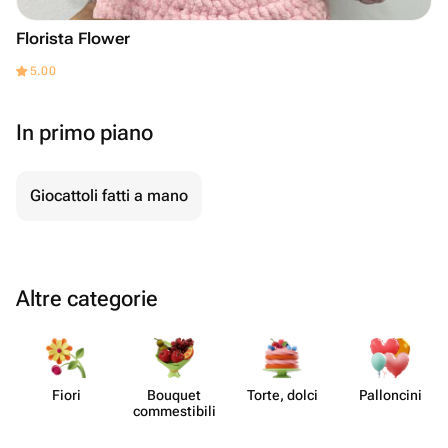
Florista Flower
5.00
In primo piano
Giocattoli fatti a mano
Altre categorie
Fiori
Bouquet
Torte, dolci
Pall​oncini
commes​tibili