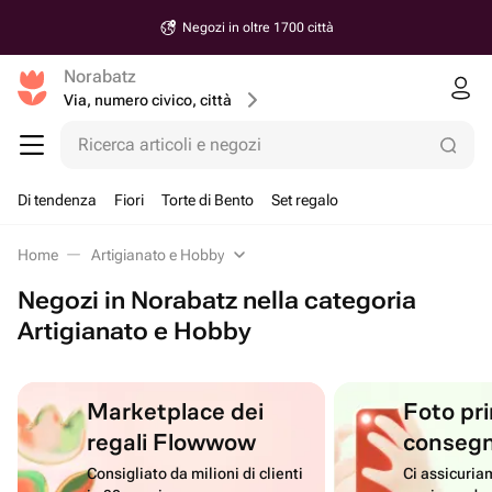
Consegna a partire da 30 minuti
Norabatz
Via, numero civico, città
Ricerca articoli e negozi
Di tendenza
Fiori
Torte di Bento
Set regalo
Home
Artigianato e Hobby
Negozi in Norabatz nella categoria
Artigianato e Hobby
Marketplace dei
Foto pri
regali Flowwow
conseg
Consigliato da milioni di clienti
Ci assicuriam