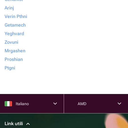
Arinj
Verin Pthni
Getamech
Yeghvard
Zovuni
Mrgashen
Proshian
Ptgni
Italiano
AMD
Link utili