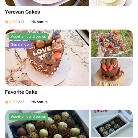
Yerevan Cakes
4.92
311
1% bonus
Accetta i punti bonus
Supershop
Favorite Cake
4.97
222
1% bonus
Accetta i punti bonus