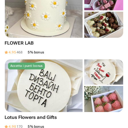
FLOWER LAB
4.95
468
5% bonus
Accetta i punti bonus
Lotus Flowers and Gifts
4.98
170
5% bonus