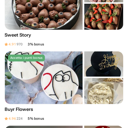
Sweet Story
4.91
970
3% bonus
Accetta i punti bonus
Buyr Flowers
4.96
224
5% bonus