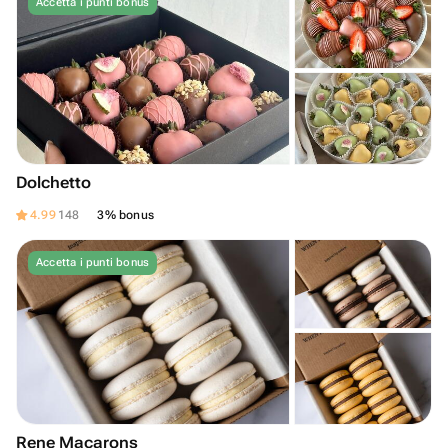
Accetta i punti bonus
Dolchetto
4.99
148
3% bonus
Accetta i punti bonus
Rene Macarons