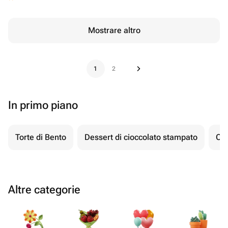
Mostrare altro
1
2
In primo piano
Torte di Bento
Dessert di cioccolato stampato
Ch
Altre categorie