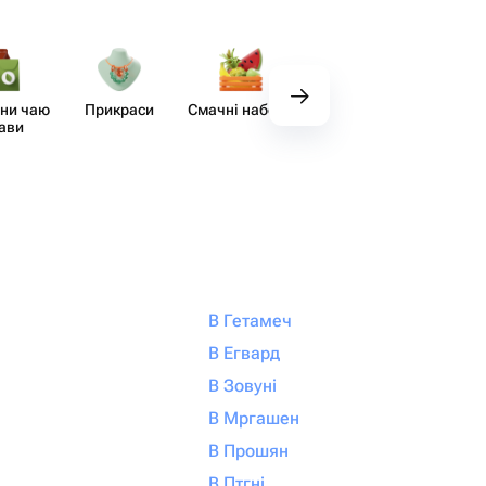
ни чаю
Прикраси
Смачні набори
Декор
Аксе
кави
В Гетамеч
В Егвард
В Зовуні
В Мргашен
В Прошян
В Птгні