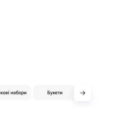
кові набори
Букети
Тюльпани
Бу