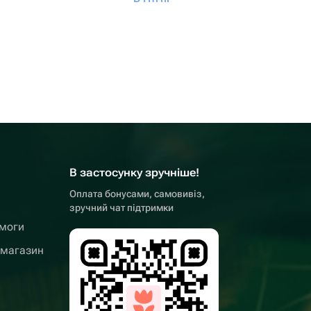
В застосунку зручніше!
Оплата бонусами, самовивіз,
зручний чат підтримки
омоги
 магазин