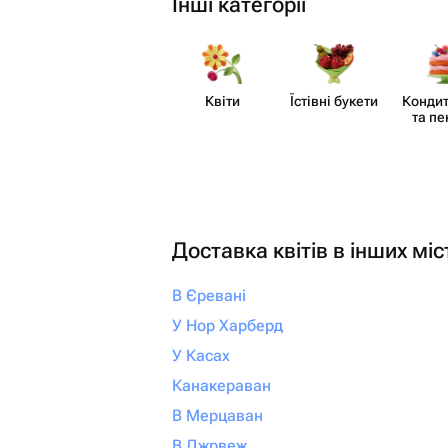
Інші категорії
Квіти
Їстівні букети
Кондит
та пе
Доставка квітів в інших міс
В Єревані
У Нор Харберд
У Касах
Канакераван
В Мерцаван
В Джрвеж