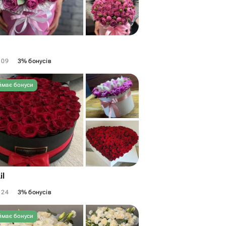
109
3% бонусів
має бонуси
il
124
3% бонусів
має бонуси