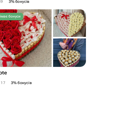
49
3% бонусів
має бонуси
ote
117
3% бонусів