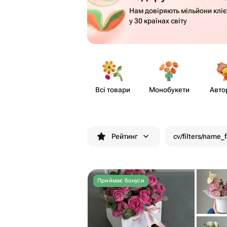
Нам довіряють мільйони кліє
у 30 країнах світу
Всі товари
Моно​букети
Авто
Рейтинг
cv/filters/name_
Приймає бонуси