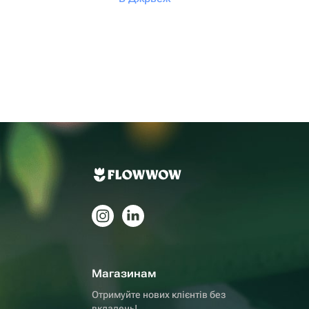
Магазинам
Отримуйте нових клієнтів без
вкладень!