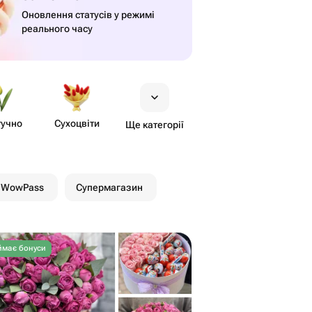
Оновлення статусів у режимі
реального часу
учно
Сухоцвіти
Ще категорії
 WowPass
Супермагазин
має бонуси