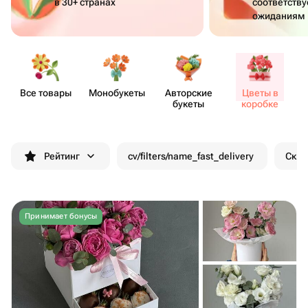
в 30+ странах
соответств
ожиданиям
Все товары
Моно​букеты
Авторские
Цветы в
букеты
коробке
Рейтинг
cv/filters/name_fast_delivery
Скид
Принимает бонусы