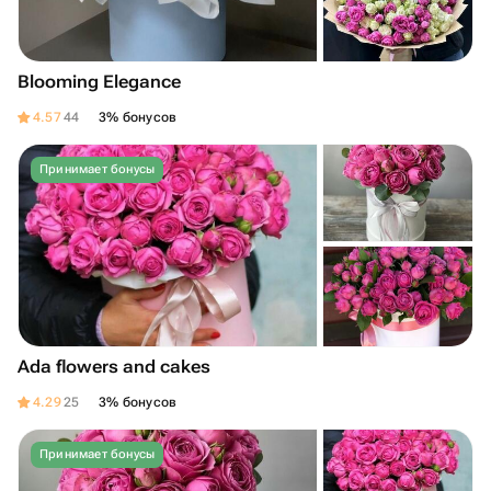
Blooming Elegance
4.57
44
3% бонусов
Принимает бонусы
Ada flowers and cakes
4.29
25
3% бонусов
Принимает бонусы