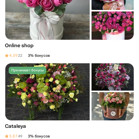
Online shop
4.39
22
3% бонусов
Принимает бонусы
Cataleya
3.87
49
3% бонусов