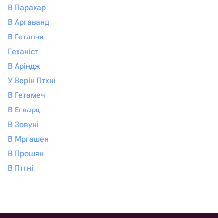
В Паракар
В Аргаванд
В Гетапня
Геханіст
В Аріндж
У Верін Птхні
В Гетамеч
В Егвард
В Зовуні
В Мргашен
В Прошян
В Птгні