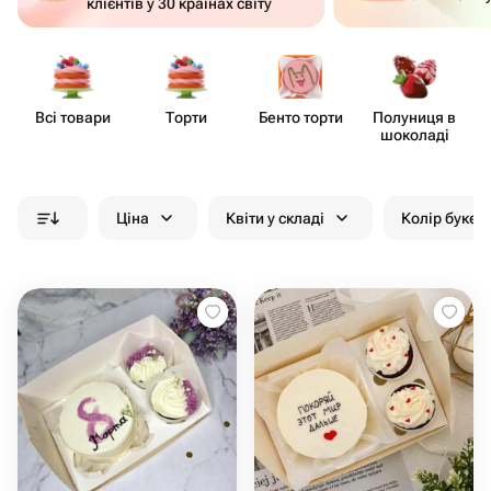
клієнтів у 30 країнах світу
Всі товари
Торти
Бенто торти
Полуниця в
шоколаді
Ціна
Квіти у складі
Колір букет