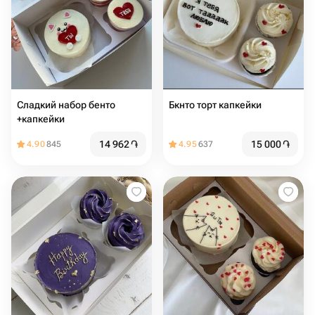
Сладкий набор бенто
Бкнто торт капкейки
+капкейки
14 962
֏
15 000
֏
4.90
845
4.95
637