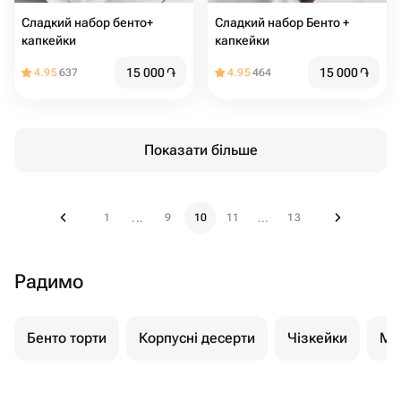
Сладкий набор бенто+
Сладкий набор Бенто +
капкейки
капкейки
15 000
֏
15 000
֏
4.95
637
4.95
464
Показати більше
1
9
10
11
13
...
...
Радимо
Бенто торти
Корпусні десерти
Чізкейки
Мо