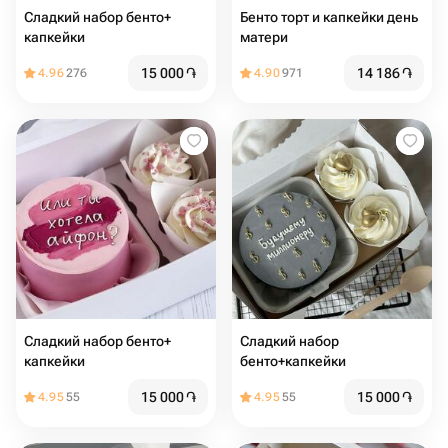
Сладкий набор бенто+
Бенто торт и капкейки день
капкейки
матери
15 000
֏
14 186
֏
4.96
276
4.90
971
Сладкий набор бенто+
Сладкий набор
капкейки
бенто+капкейки
15 000
֏
15 000
֏
4.95
55
4.95
55