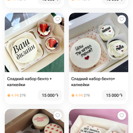
Сладкий набор бенто +
Сладкий набор бенто+
капкейки
капкейки
15 000
֏
15 000
֏
4.96
276
4.96
276