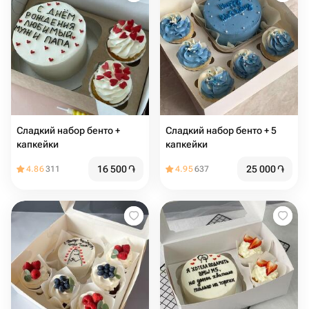
Сладкий набор бенто +
Сладкий набор бенто + 5
капкейки
капкейки
16 500
֏
25 000
֏
4.86
311
4.95
637