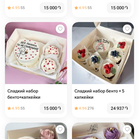
15 000
֏
15 000
֏
4.95
55
4.95
55
Сладкий набор
Сладкий набор бенто + 5
бенто+капкейки
капкейки
15 000
֏
24 937
֏
4.95
55
4.96
276