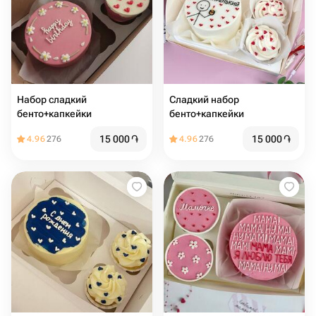
Набор сладкий
Сладкий набор
бенто+капкейки
бенто+капкейки
15 000
֏
15 000
֏
4.96
276
4.96
276