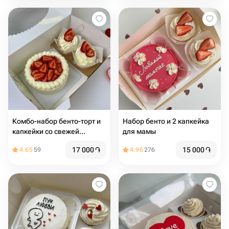
Комбо-набор бенто-торт и
Набор бенто и 2 капкейка
капкейки со свежей
для мамы
клубникой, начинкой и
17 000
֏
15 000
֏
4.65
59
4.96
276
сливочным кремом (2 шт)