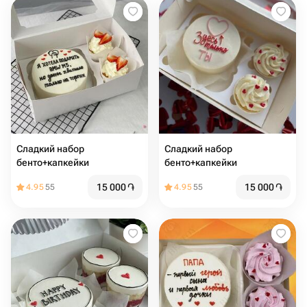
Сладкий набор
Сладкий набор
бенто+капкейки
бенто+капкейки
15 000
֏
15 000
֏
4.95
55
4.95
55