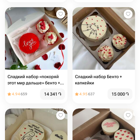
Сладкий набор «покоряй
Сладкий набор Бенто +
этот мир дальше» бенто +
капкейки
капкейки
14 341
֏
15 000
֏
4.94
659
4.95
637