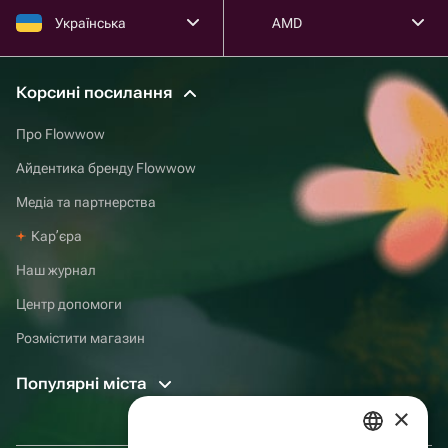
Українська
AMD
Корсині посилання
Про Flowwow
Айдентика бренду Flowwow
Медіа та партнерства
Карʼєра
Наш журнал
Центр допомоги
Розмістити магазин
Популярні міста
×