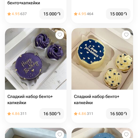
бенто+капкейки
15 000
֏
15 000
֏
4.95
637
4.95
464
Сладкий набор бенто+
Сладкий набор бенто+
капкейки
капкейки
16 500
֏
16 500
֏
4.86
311
4.86
311