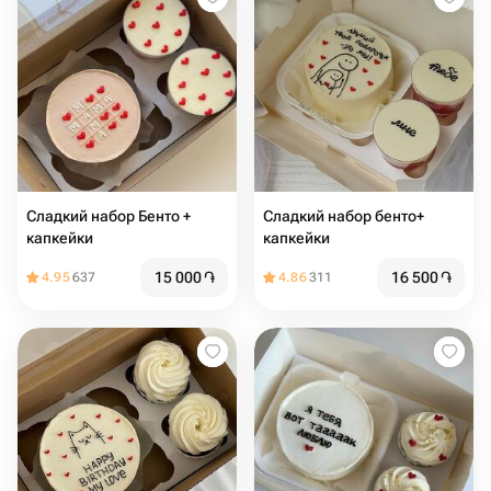
Сладкий набор Бенто +
Сладкий набор бенто+
капкейки
капкейки
15 000
֏
16 500
֏
4.95
637
4.86
311