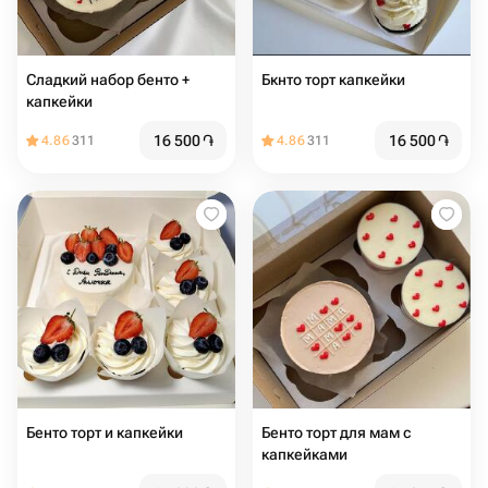
Сладкий набор бенто +
Бкнто торт капкейки
капкейки
16 500
֏
16 500
֏
4.86
311
4.86
311
Бенто торт и капкейки
Бенто торт для мам с
капкейками