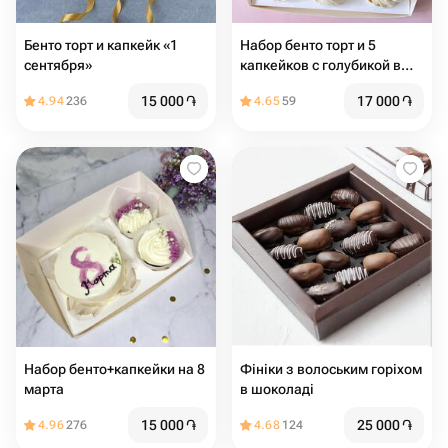
Бенто торт и капкейк «1
Набор бенто торт и 5
сентября»
капкейков с голубикой в
подарок на день рождения
15 000
֏
17 000
֏
4.94
236
4.65
59
Набор бенто+капкейки на 8
Фініки з волоським горіхом
марта
в шоколаді
15 000
֏
25 000
֏
4.96
276
4.68
124