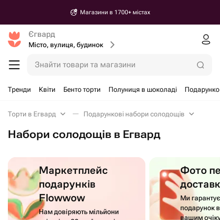
Магазини в 1700+ містах
Єгвард
Місто, вулиця, будинок
Знайти товари та магазини
Тренди
Квіти
Бенто торти
Полуниця в шоколаді
Подарунко
Торти в Егвард
Подарункові набори солодощів
Набори солодощів в Егвард
Маркетплейс
Фото п
подарунків
достав
Flowwow
Ми гаранту
подарунок в
Нам довіряють мільйони
вашим очік