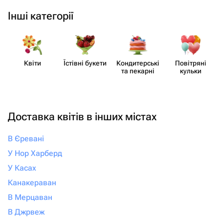
Інші категорії
Квіти
Їстівні букети
Кондит​ерські
Повітряні
та пекарні
кульки
Доставка квітів в інших містах
В Єревані
У Нор Харберд
У Касах
Канакераван
В Мерцаван
В Джрвеж