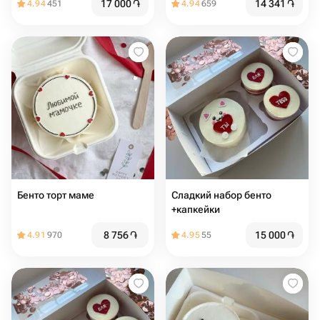
17 000
֏
14 341
֏
4.94
451
4.94
659
Бенто торт маме
Сладкий набор бенто
+капкейки
8 756
֏
15 000
֏
4.91
970
4.95
55