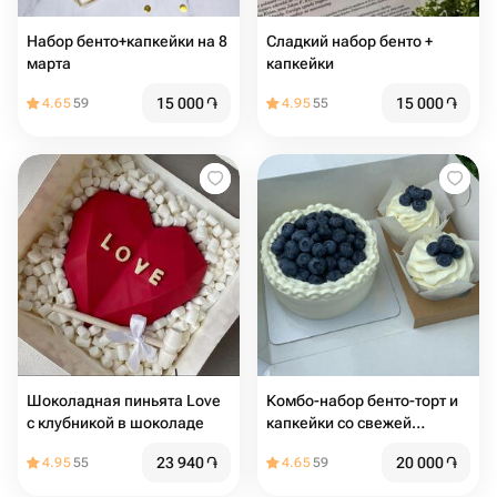
Набор бенто+капкейки на 8
Сладкий набор бенто +
марта
капкейки
15 000
֏
15 000
֏
4.65
59
4.95
55
Шоколадная пиньята Love
Комбо-набор бенто-торт и
с клубникой в шоколаде
капкейки со свежей
голубикой, начинкой и
23 940
֏
20 000
֏
4.95
55
4.65
59
сливочным кремом (2 шт)