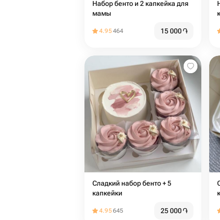
Набор бенто и 2 капкейка для
мамы
15 000
֏
4.95
464
Сладкий набор бенто + 5
Сл
капкейки
25 000
֏
4.95
645