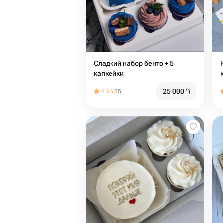
Сладкий набор бенто + 5
капкейки
25 000
֏
4.95
55