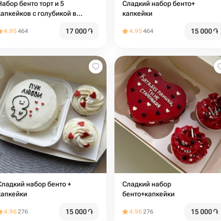
Набор бенто торт и 5
Сладкий набор бенто+
капкейков с голубикой в
капкейки
подарок на день рождения
17 000
֏
15 000
֏
4.95
464
4.95
464
адкий набор бенто +
Сладкий набор
капкейки
бенто+капкейки
15 000
֏
15 000
֏
4.96
276
4.96
276