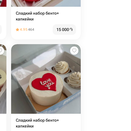
Сладкий набор бенто+
капкейки
15 000
֏
4.95
464
Сладкий набор бенто+
капкейки