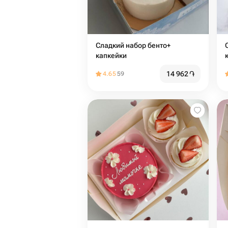
Сладкий набор бенто+
капкейки
14 962
֏
4.65
59