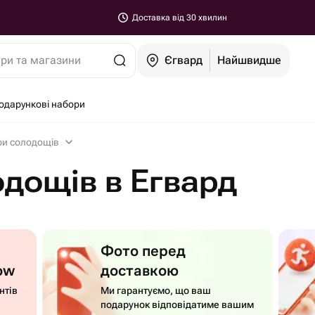
Доставка від 30 хвилин
ари та магазини
Єгвард
Найшвидше
одарункові набори
ри солодощів
дощів в Егвард
Фото перед
ow
доставкою
нтів
Ми гарантуємо, що ваш
подарунок відповідатиме вашим