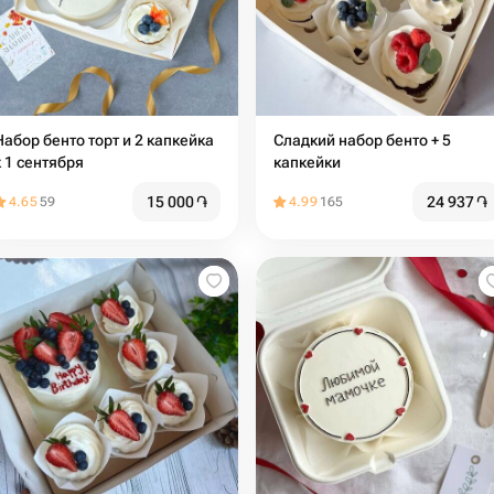
Набор бенто торт и 2 капкейка
Сладкий набор бенто + 5
к 1 сентября
капкейки
15 000
֏
24 937
֏
4.65
59
4.99
165