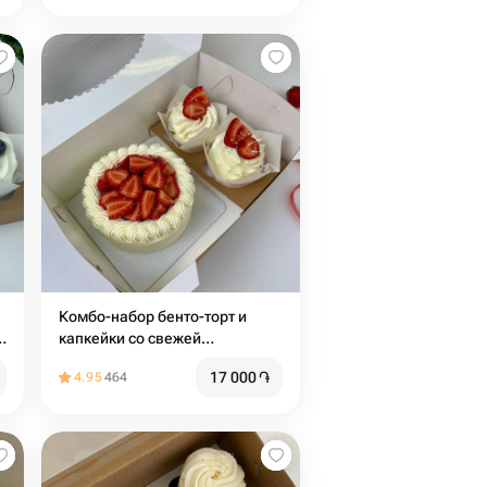
Комбо-набор бенто-торт и
,
капкейки со свежей
м
клубникой, начинкой и
17 000
֏
4.95
464
сливочным кремом (2 шт)