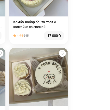
Комбо-набор бенто-торт и
,
капкейки со свежей
м
клубникой, начинкой и
17 000
֏
4.95
645
сливочным кремом (2 шт)