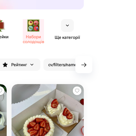
ейки
Набори
Ще категорії
солодощів
Рейтинг
cv/filters/name_fast_delivery
Знижки