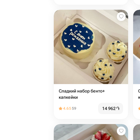
Сладкий набор бенто+
капкейки
14 962
֏
4.65
59