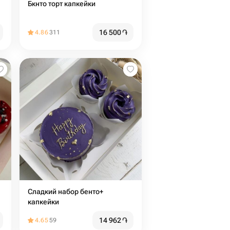
Бкнто торт капкейки
16 500
֏
4.86
311
Сладкий набор бенто+
капкейки
14 962
֏
4.65
59