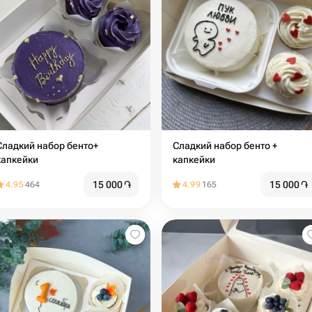
адкий набор бенто+
Сладкий набор бенто +
капкейки
капкейки
15 000
֏
15 000
֏
4.95
464
4.99
165