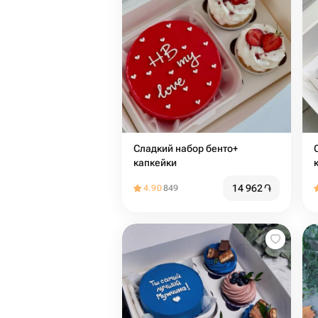
Сладкий набор бенто+
Сл
капкейки
14 962
֏
4.90
849