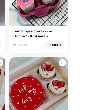
Бенто торт в стаканчике
"Тортик" и Клубника в
шоколаде на день рождения
25 000
֏
4.95
55