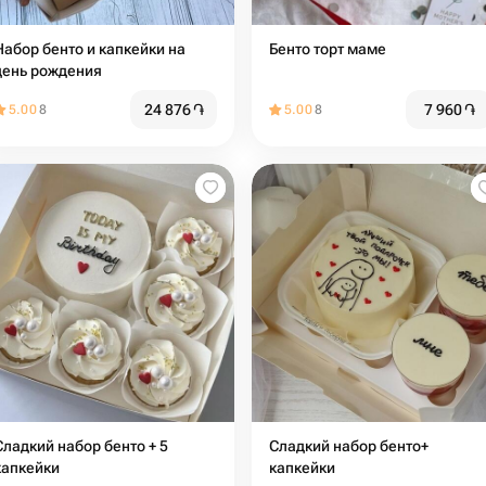
Набор бенто и капкейки на
Бенто торт маме
день рождения
24 876
֏
7 960
֏
5.00
8
5.00
8
Сладкий набор бенто + 5
Сладкий набор бенто+
капкейки
капкейки