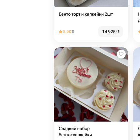
Бенто торт и капкейки 2шт
14 925
֏
5.00
8
Сладкий набор
бенто+капкейки