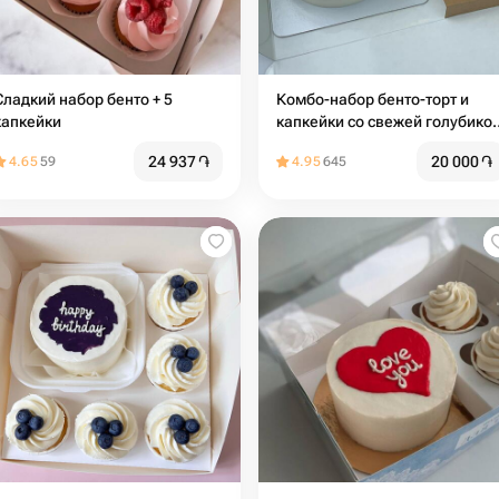
Сладкий набор бенто + 5
Комбо-набор бенто-торт и
капкейки
капкейки со свежей голубикой
начинкой и сливочным кремо
24 937
֏
20 000
֏
4.65
59
4.95
645
(2 шт)