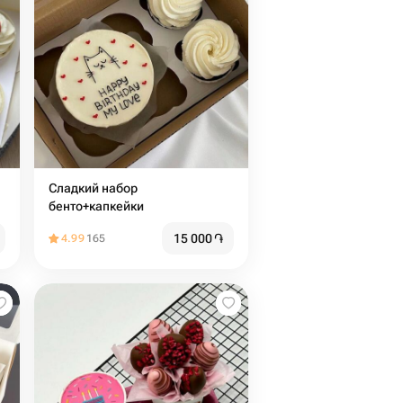
Сладкий набор
бенто+капкейки
15 000
֏
4.99
165