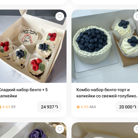
Сладкий набор бенто + 5
Комбо-набор бенто-торт и
капкейки
капкейки со свежей голубикой
начинкой и сливочным кремо
24 937
֏
20 000
֏
4.65
59
4.95
464
(2 шт)