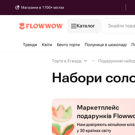
Магазини в 1700+ містах
Каталог
Знайти тов
Тренди
Квіти
Бенто торти
Полуниця в шоколаді
П
Торти в Егвард
Подарункові набо
Набори соло
Маркетплейс
подарунків Floww
Нам довіряють мільйони кліє
у 30 країнах світу