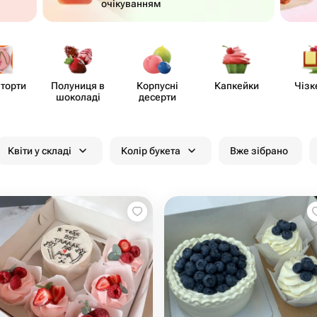
очікуванням
 торти
Полуниця в
Корпусні
Капкейки
Чізк
шоколаді
десерти
Квіти у складі
Колір букета
Вже зібрано