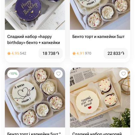
Сладкий набор «happy
Бенто торт и капкейки 5шт
birthday» бенто + капкейки
18 738
֏
22 833
֏
4.95
542
4.91
970
-
10
%
Бенто торт і капкейки 5шт "
Сладкий набор «покоряй