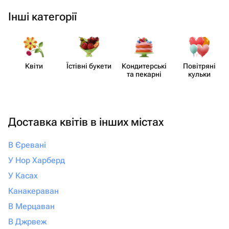
Інші категорії
Квіти
Їстівні букети
Кондит​ерські
Повітряні
та пекарні
кульки
Доставка квітів в інших містах
В Єревані
У Нор Харберд
У Касах
Канакераван
В Мерцаван
В Джрвеж