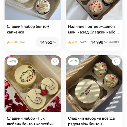
Сладкий набор бенто +
Наличие подтверждено 3
капкейки
мин. назад Сладкий набор
«Я и ты» бенто + капкейки
14 962
֏
14 990
֏
4.90
849
4.95
542
18 738
֏
-
20
%
-
20
%
Сладкий набор «Пук
Сладкий набор «я всегда
любви» бенто + капкейки
рядом sis» бенто +