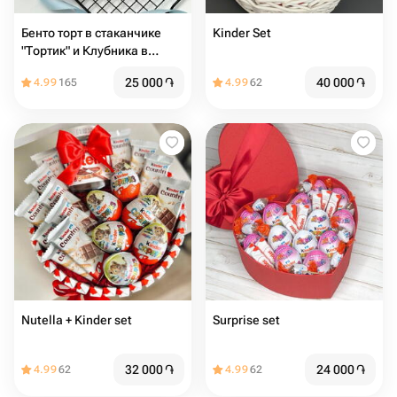
Бенто торт в стаканчике
Kinder Set
"Тортик" и Клубника в
шоколаде на день
25 000
֏
40 000
֏
4.99
165
4.99
62
рождения
Nutella + Kinder set
Surprise set
32 000
֏
24 000
֏
4.99
62
4.99
62