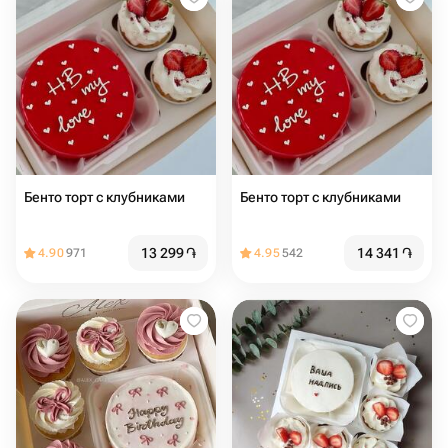
Бенто торт с клубниками
Бенто торт с клубниками
13 299
֏
14 341
֏
4.90
971
4.95
542