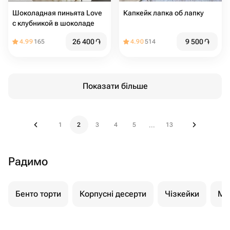
Шоколадная пиньята Love
Капкейк лапка об лапку
с клубникой в шоколаде
26 400
֏
9 500
֏
4.99
165
4.90
514
Показати більше
1
2
3
4
5
13
...
Радимо
Бенто торти
Корпусні десерти
Чізкейки
Мо