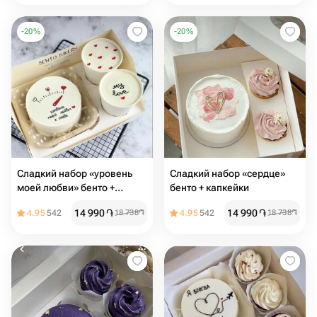
-
20
%
-
20
%
Сладкий набор «уровень
Сладкий набор «сердце»
моей любви» бенто +
бенто + капкейки
капкейки
14 990
֏
14 990
֏
4.95
542
18 738
֏
4.95
542
18 738
֏