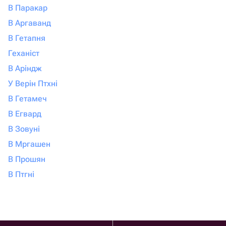
В Паракар
В Аргаванд
В Гетапня
Геханіст
В Аріндж
У Верін Птхні
В Гетамеч
В Егвард
В Зовуні
В Мргашен
В Прошян
В Птгні