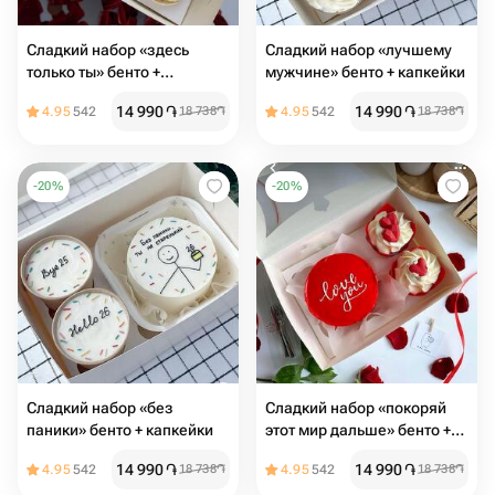
Сладкий набор «здесь
Сладкий набор «лучшему
только ты» бенто +
мужчине» бенто + капкейки
капкейки
14 990
֏
14 990
֏
4.95
542
18 738
֏
4.95
542
18 738
֏
-
20
%
-
20
%
Сладкий набор «без
Сладкий набор «покоряй
паники» бенто + капкейки
этот мир дальше» бенто +
капкейки
14 990
֏
14 990
֏
4.95
542
18 738
֏
4.95
542
18 738
֏