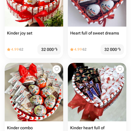
Kinder joy set
Heart full of sweet dreams
32 000
֏
32 000
֏
4.99
62
4.99
62
Kinder combo
Kinder heart full of