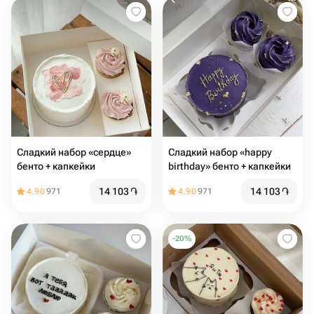
Сладкий набор «сердце»
Сладкий набор «happy
бенто + капкейки
birthday» бенто + капкейки
14 103
֏
14 103
֏
4.90
971
4.90
971
-
20
%