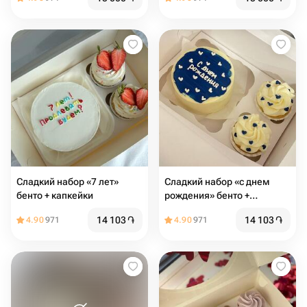
Сладкий набор «7 лет»
Сладкий набор «с днем
бенто + капкейки
рождения» бенто +
капкейки
14 103
֏
14 103
֏
4.90
971
4.90
971