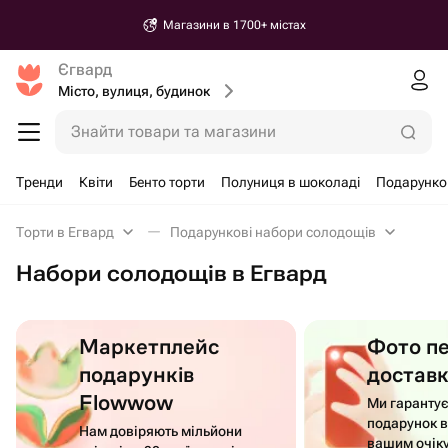
Доставка від 30 хвилин
Єгвард
Місто, вулиця, будинок
Знайти товари та магазини
Тренди
Квіти
Бенто торти
Полуниця в шоколаді
Подарунко
Торти в Егвард
Подарункові набори солодощів
Набори солодощів в Егвард
Маркетплейс
Фото п
подарунків
достав
Flowwow
Ми гаранту
подарунок в
Нам довіряють мільйони
вашим очік