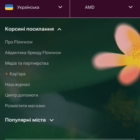
Українська
AMD
Корсині посилання
Про Flowwow
Айдентика бренду Flowwow
Медіа та партнерства
Карʼєра
Наш журнал
Центр допомоги
Розмістити магазин
Популярні міста