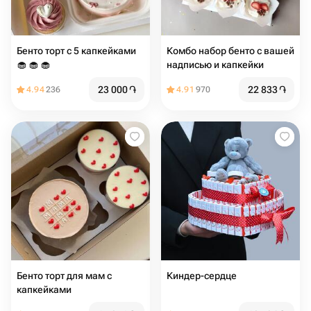
Бенто торт с 5 капкейками
Комбо набор бенто с вашей
🧁 🧁 🧁
надписью и капкейки
23 000
֏
22 833
֏
4.94
236
4.91
970
Бенто торт для мам с
Киндер-сердце
капкейками