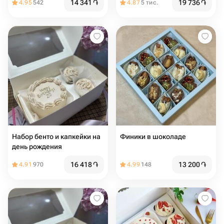
14 341
֏
19 736
֏
4.95
542
4.87
5 тис.
Набор бенто и капкейки на
Финики в шоколаде
день рождения
16 418
֏
13 200
֏
4.91
970
4.99
148