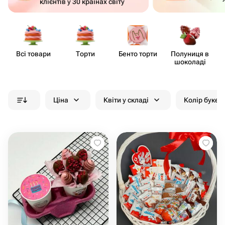
клієнтів у 30 країнах світу
Всі товари
Торти
Бенто торти
Полуниця в
шоколаді
Ціна
Квіти у складі
Колір букет