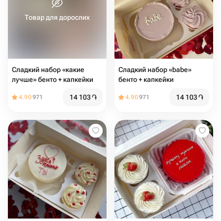
Товар для дорослих
Сладкий набор «какие
Сладкий набор «babe»
лучше» бенто + капкейки
бенто + капкейки
14 103
֏
14 103
֏
4.90
971
4.90
971