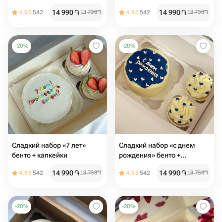
капкейки
14 990
֏
14 990
֏
4.95
542
18 738
֏
4.95
542
18 738
֏
-
20
%
-
20
%
Сладкий набор «7 лет»
Сладкий набор «с днем
бенто + капкейки
рождения» бенто +
капкейки
14 990
֏
14 990
֏
4.95
542
18 738
֏
4.95
542
18 738
֏
-
20
%
-
20
%