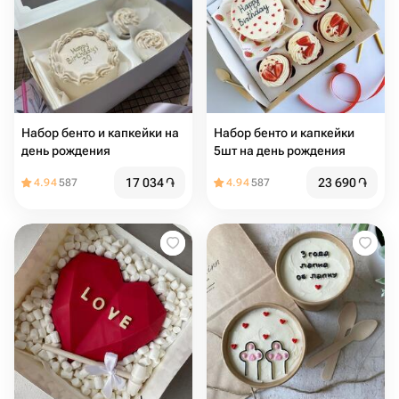
Набор бенто и капкейки на
Набор бенто и капкейки
день рождения
5шт на день рождения
17 034
֏
23 690
֏
4.94
587
4.94
587