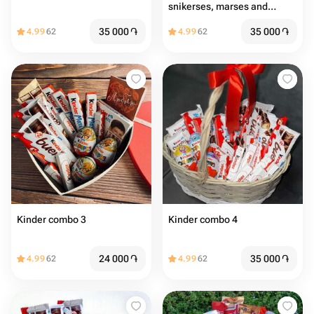
snikerses, marses and
Raffaellos
35 000
֏
35 000
֏
4.99
62
4.99
62
Kinder combo 3
Kinder combo 4
24 000
֏
35 000
֏
4.99
62
4.99
62