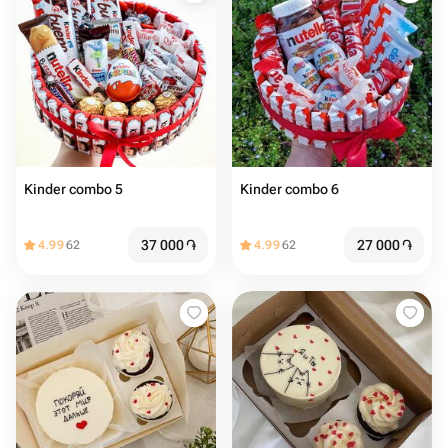
Kinder combo 5
Kinder combo 6
37 000
֏
27 000
֏
4.99
62
4.99
62