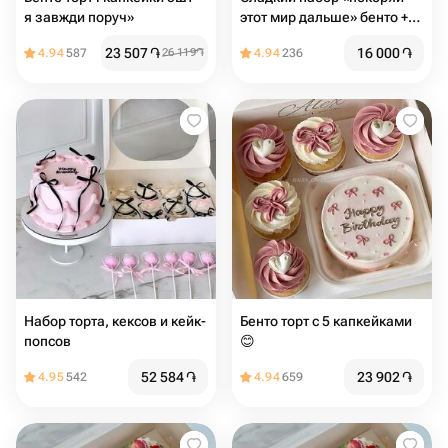
я завжди поруч»
этот мир дальше» бенто +
капкейки
23 507
֏
16 000
֏
4.94
587
26 119
֏
4.94
236
Набор торта, кексов и кейк-
Бенто торт с 5 капкейками
попсов
😊
52 584
֏
23 902
֏
4.95
542
4.94
659