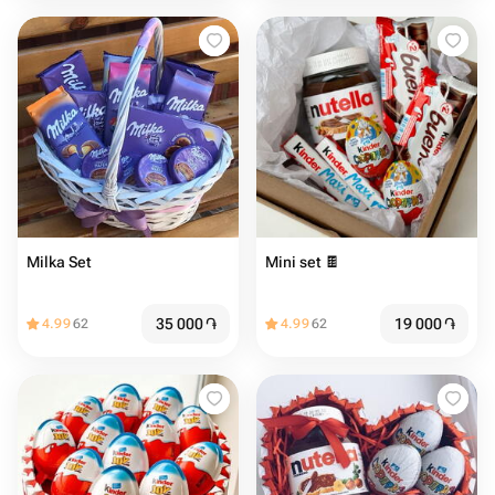
Milka Set
Mini set 🍫
35 000
֏
19 000
֏
4.99
62
4.99
62