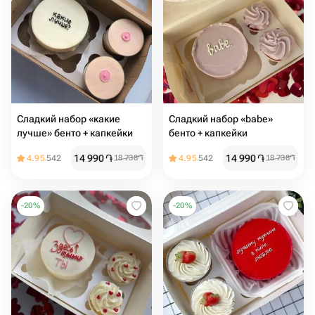
Сладкий набор «какие
Сладкий набор «babe»
лучше» бенто + капкейки
бенто + капкейки
14 990
֏
14 990
֏
4.95
542
18 738
֏
4.95
542
18 738
֏
-
20
%
-
20
%