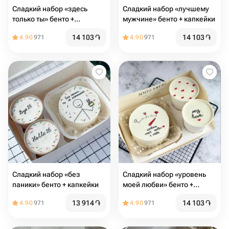
Сладкий набор «здесь
Сладкий набор «лучшему
только ты» бенто +
мужчине» бенто + капкейки
капкейки
14 103
֏
14 103
֏
4.90
971
4.90
971
Сладкий набор «без
Сладкий набор «уровень
паники» бенто + капкейки
моей любви» бенто +
капкейки
13 914
֏
14 103
֏
4.90
971
4.90
971