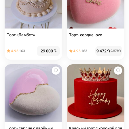
Торт «Ламбет»
Торт- сердце love
29 000
֏
9 472
֏
4.95
163
4.95
163
9 970
֏
Торт - сердце с двойным
Красный торт с короной для