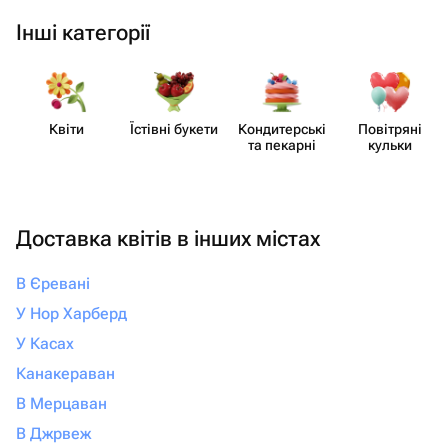
Інші категорії
Квіти
Їстівні букети
Кондит​ерські
Повітряні
та пекарні
кульки
Доставка квітів в інших містах
В Єревані
У Нор Харберд
У Касах
Канакераван
В Мерцаван
В Джрвеж