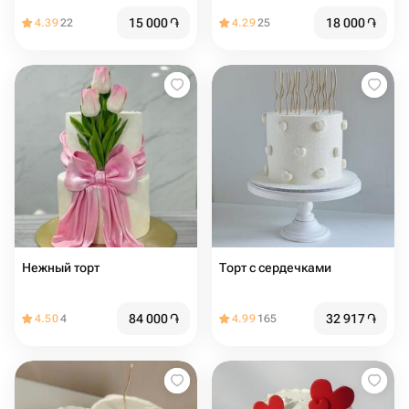
15 000
֏
18 000
֏
4.39
22
4.29
25
Нежный торт
Торт с сердечками
84 000
֏
32 917
֏
4.50
4
4.99
165