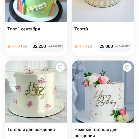
Торт 1 сентября
Торт🍰
32 250
֏
28 000
֏
4.99
165
43 000
֏
4.39
22
35 000
֏
Торт для ден рождения
Нежный торт для ден
рождения