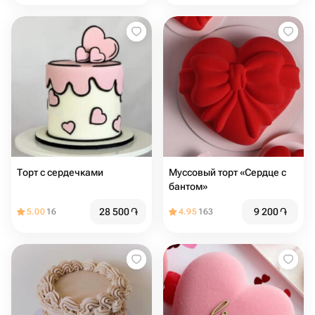
Торт с сердечками
Муссовый торт «Сердце с
бантом»
28 500
֏
9 200
֏
5.00
16
4.95
163