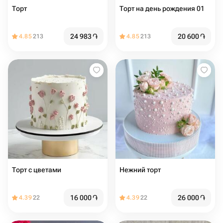
Торт
Торт на день рождения 01
24 983
֏
20 600
֏
4.85
213
4.85
213
Торт с цветами
Нежний торт
16 000
֏
26 000
֏
4.39
22
4.39
22