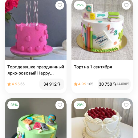
-
25
%
Торт девушке праздничный
Торт на 1 сентября
ярко-розовый Happy
birthday
34 912
֏
30 750
֏
4.95
55
4.99
165
41 000
֏
-
25
%
-
20
%