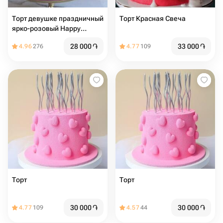
Торт девушке праздничный
Торт Красная Свеча
ярко-розовый Happy
birthday
28 000
֏
33 000
֏
4.96
276
4.77
109
Торт
Торт
30 000
֏
30 000
֏
4.77
109
4.57
44