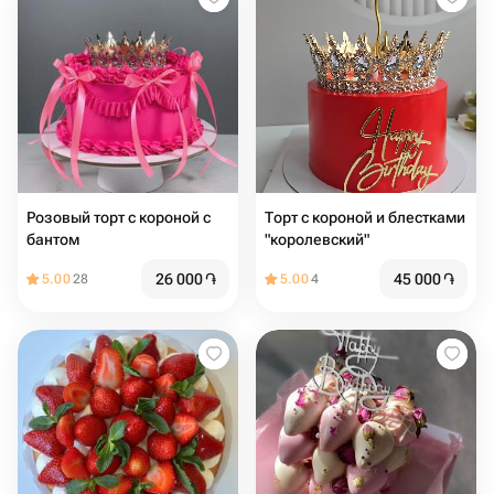
Розовый торт с короной с
Торт с короной и блестками
бантом
"королевский"
26 000
֏
45 000
֏
5.00
28
5.00
4