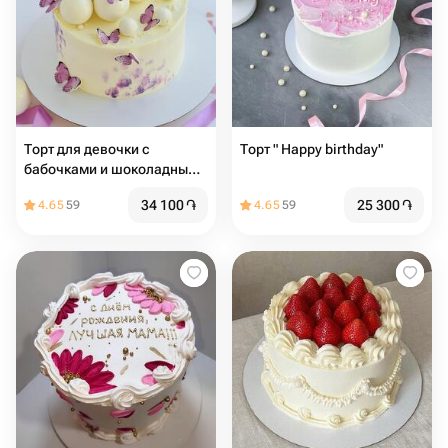
Торт для девочки с
Торт " Happy birthday"
бабочками и шоколадными
шарами
34 100
֏
25 300
֏
4.65
59
4.65
59