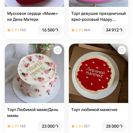
Муссовое сердце «Маме»
Торт девушке праздничный
на День Матери
ярко-розовый Happy
birthday
16 500
֏
34 912
֏
4.95
163
4.95
464
Торт Любимой маме/День
Торт любимой мамочке
мамы
23 000
֏
28 000
֏
4.99
165
4.96
327