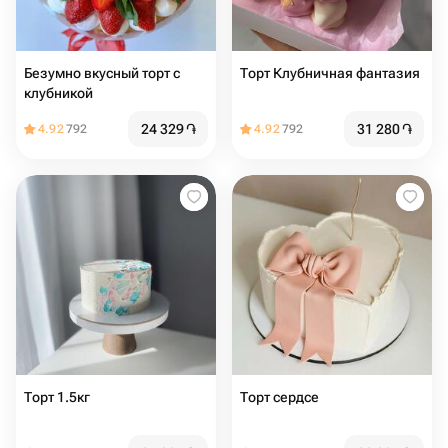
Безумно вкусный торт с
Торт Клубничная фантазия
клубникой
24 329
֏
31 280
֏
4.92
792
4.92
792
Торт 1.5кг
Торт сердсе