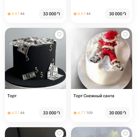
33 000
֏
30 000
֏
4.57
44
4.57
44
Торт
Торт Снежный санта
33 000
֏
30 000
֏
4.57
44
4.77
109