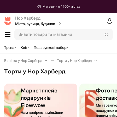
Магазини в 1700+ містах
Нор Харберд
Місто, вулиця, будинок
Знайти товари та магазини
Тренди
Квіти
Подарункові набори
Випічка у Нор Харберд
Торти у Нор Харберд
Торти у Нор Харберд
Маркетплейс
Фото п
подарунків
достав
Flowwow
Ми гаранту
подарунок в
Нам довіряють мільйони
вашим очік