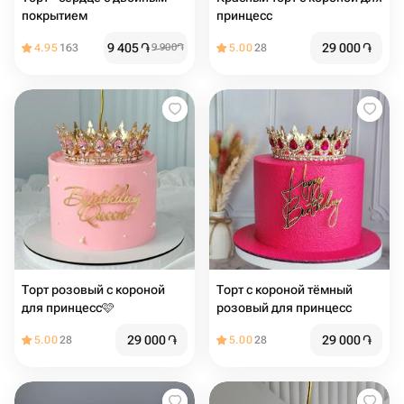
покрытием
принцесс
9 405
֏
29 000
֏
4.95
163
9 900
֏
5.00
28
Торт розовый с короной
Торт с короной тёмный
для принцесс🩷
розовый для принцесс
29 000
֏
29 000
֏
5.00
28
5.00
28