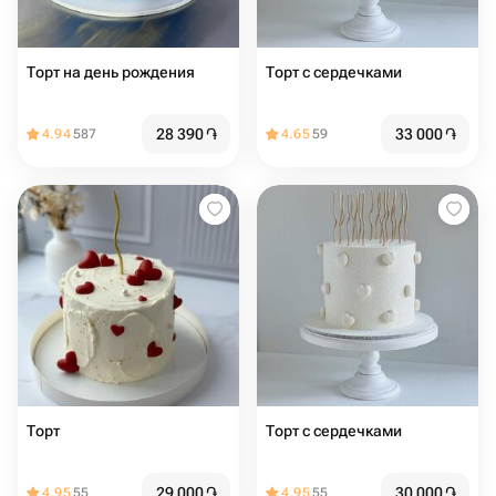
Торт на день рождения
Торт с сердечками
28 390
֏
33 000
֏
4.94
587
4.65
59
Торт
Торт с сердечками
29 000
֏
30 000
֏
4.95
55
4.95
55