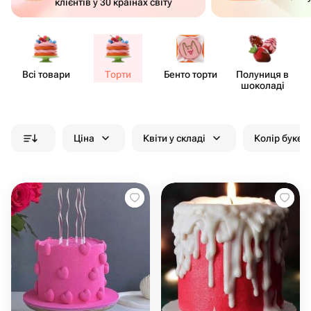
клієнтів у 30 країнах світу
Всі товари
Торти
Бенто торти
Полуниця в
шоколаді
Ціна
Квіти у складі
Колір букет