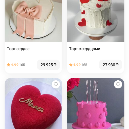
Торт сердсе
Торт с сердцами️
29 925
֏
27 930
֏
4.99
165
4.99
165