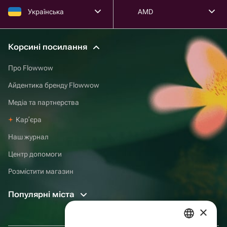
Українська
AMD
Корсині посилання
Про Flowwow
Айдентика бренду Flowwow
Медіа та партнерства
Карʼєра
Наш журнал
Центр допомоги
Розмістити магазин
Популярні міста
×