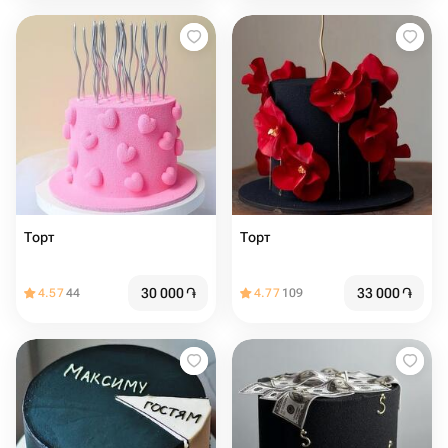
Торт
Торт
30 000
֏
33 000
֏
4.57
44
4.77
109