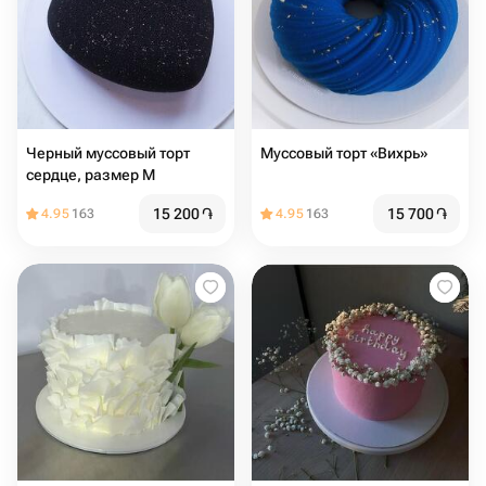
Черный муссовый торт
Муссовый торт «Вихрь»
сердце, размер М
15 200
֏
15 700
֏
4.95
163
4.95
163