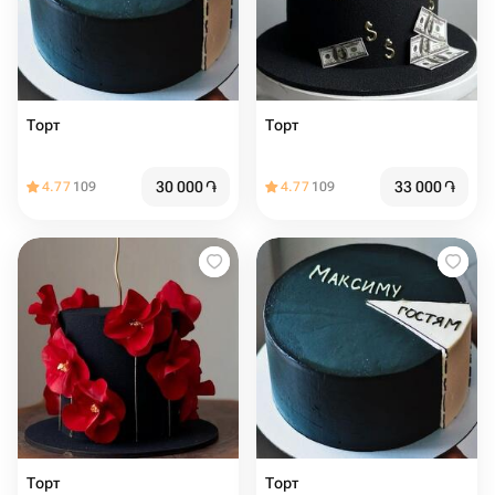
Торт
Торт
30 000
֏
33 000
֏
4.77
109
4.77
109
Торт
Торт