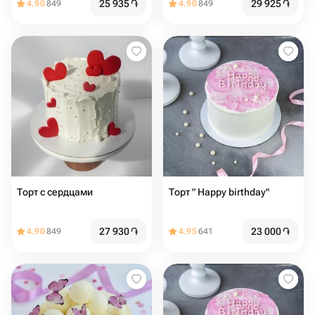
25 935
֏
29 925
֏
4.90
849
4.90
849
Торт с сердцами️
Торт " Happy birthday"
27 930
֏
23 000
֏
4.90
849
4.95
641