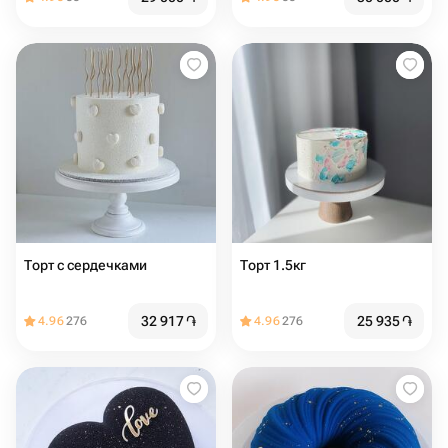
Торт с сердечками
Торт 1.5кг
32 917
֏
25 935
֏
4.96
276
4.96
276