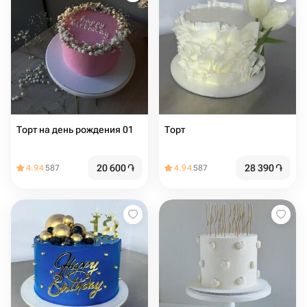
Торт на день рождения 01
Торт
20 600
֏
28 390
֏
4.94
587
4.94
587