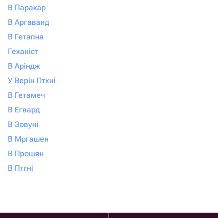
В Паракар
В Аргаванд
В Гетапня
Геханіст
В Аріндж
У Верін Птхні
В Гетамеч
В Егвард
В Зовуні
В Мргашен
В Прошян
В Птгні