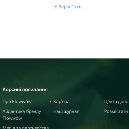
У Верін Птхні
Корсині посилання
Про Flowwow
Карʼєра
Центр доп
Айдентика бренду
Наш журнал
Розмістити
Flowwow
Медіа та партнерства