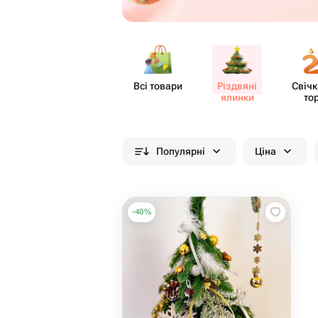
Всі товари
Різдвяні
Свічк
ялинки
то
Популярні
Ціна
-
40
%