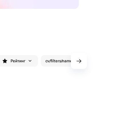
Рейтинг
cv/filters/name_fast_delivery
Знижки