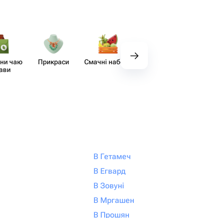
ни чаю
Прикраси
Смачні набори
Декор
Аксе
кави
В Гетамеч
В Егвард
В Зовуні
В Мргашен
В Прошян