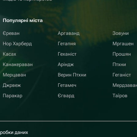
Популярні міста
Єреван
Аргаванд
Зовуни
Нор Харберд
Гетапня
Мргашен
Касах
Геханіст
Прошян
Канакераван
Аріндж
Птхни
Мерцаван
Верин Птхни
Геганіст
Джрвеж
Гетамеч
Мердзава
Паракар
Єгвард
Таїров
бробки даних