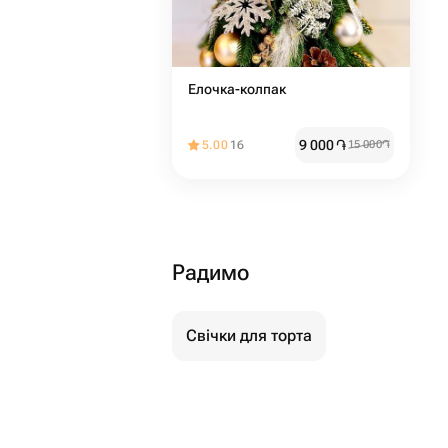
Елочка-колпак
9 000
֏
5.00
16
15 000
֏
Радимо
Свічки для торта