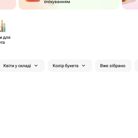
очікуванням
и для
рта
Квіти у складі
Колір букета
Вже зібрано