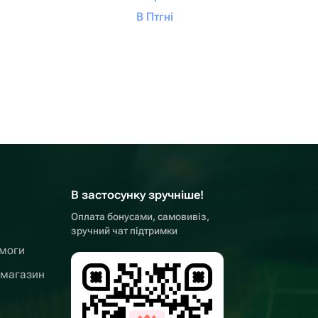
В Птгні
В застосунку зручніше!
Оплата бонусами, самовивіз,
зручний чат підтримки
омоги
 магазин