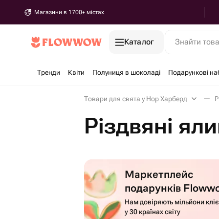
Магазини в 1700+ містах
Каталог
Знайти тов
Тренди
Квіти
Полуниця в шоколаді
Подарункові на
Товари для свята у Нор Харберд
Р
Різдвяні ял
Маркетплейс
подарунків Floww
Нам довіряють мільйони кліє
у 30 країнах світу