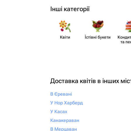
Інші категорії
Квіти
Їстівні букети
Кондит
та пе
Доставка квітів в інших міс
В Єревані
У Нор Харберд
У Касах
Канакераван
В Мерцаван