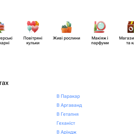
​ерські
Повітряні
Живі рослини
Макіяж і
Магази
карні
кульки
парфуми
та 
тах
В Паракар
В Аргаванд
В Гетапня
Геханіст
В Аріндж