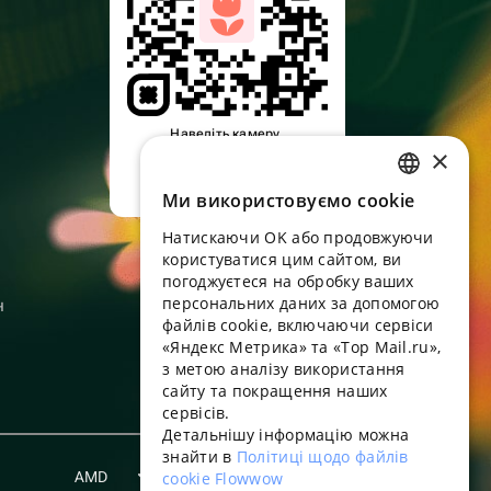
Наведіть камеру,
×
завантажте додаток
Ми використовуємо cookie
RUSSIAN
Натискаючи OK або продовжуючи
ENGLISH
користуватися цим сайтом, ви
UKRAINIAN
погоджуєтеся на обробку ваших
персональних даних за допомогою
н
PORTUGUESE
файлів cookie, включаючи сервіси
«Яндекс Метрика» та «Top Mail.ru»,
SPANISH
з метою аналізу використання
сайту та покращення наших
HUNGARIAN
сервісів.
ITALIAN
Детальнішу інформацію можна
знайти в
Політиці щодо файлів
FRENCH
AMD
cookie Flowwow
Українська