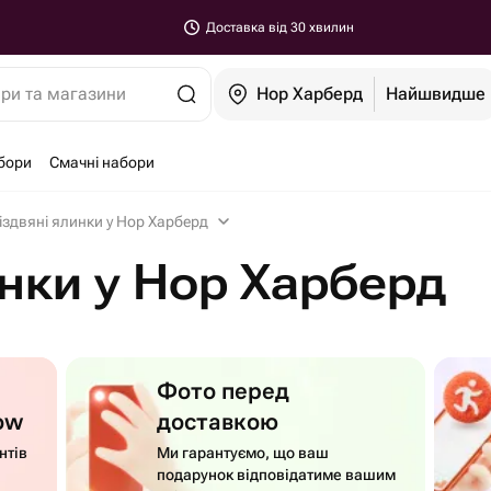
Доставка від 30 хвилин
ари та магазини
Нор Харберд
Найшвидше
бори
Смачні набори
іздвяні ялинки у Нор Харберд
инки у Нор Харберд
Фото перед
ow
доставкою
нтів
Ми гарантуємо, що ваш
подарунок відповідатиме вашим