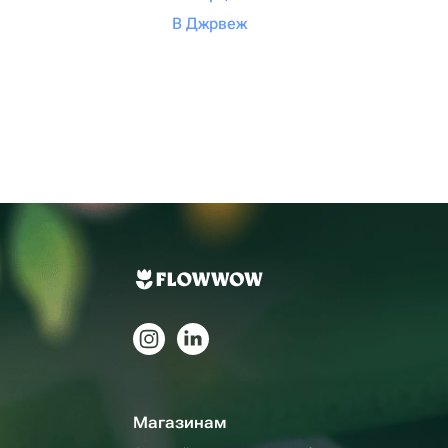
В Джрвеж
Магазинам