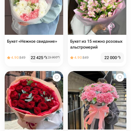
Букет «Нежное свидание»
Букет из 15 нежно розовых
альстромерий
22 425
֏
22 000
֏
4.90
849
29 900
֏
4.90
849