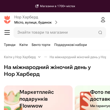
Магазини в 1700+ містах
Нор Харберд
Місто, вулиця, будинок
Знайти товари та магазини
Тренди
Квіти
Бенто торти
Подарункові набори
Квіти у Нор Харберд
На міжнародний жіночий день у Нор 
На міжнародний жіночий день у
Нор Харберд
Маркетплейс
Фото п
подарунків
достав
Flowwow
Ми гаранту