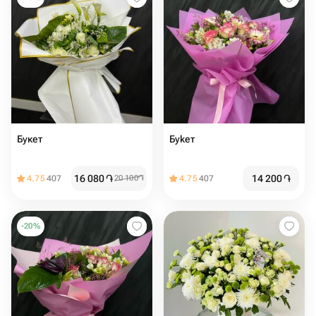
Букет
Буkeт
16 080
֏
14 200
֏
4.75
407
20 100
֏
4.75
407
-
20
%