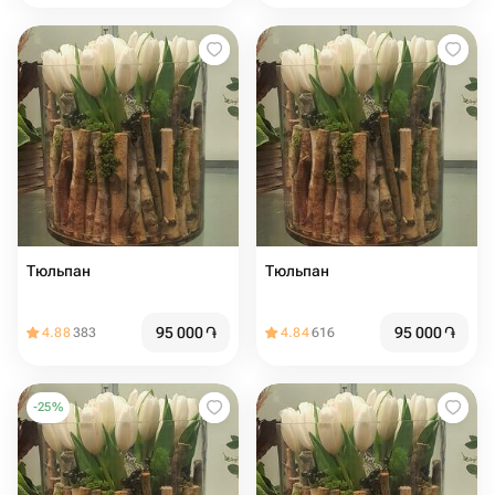
Тюльпан
Тюльпан
95 000
֏
95 000
֏
4.88
383
4.84
616
-
25
%