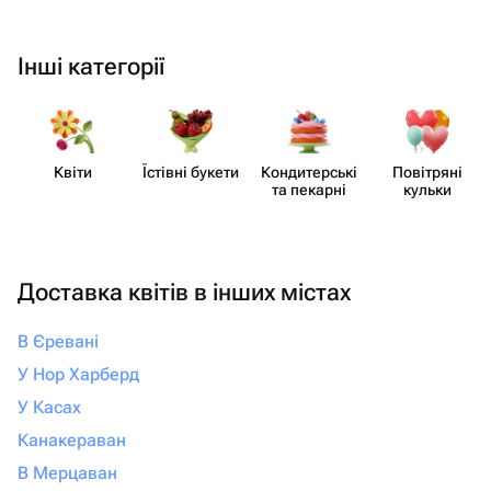
Інші категорії
Квіти
Їстівні букети
Кондит​ерські
Повітряні
та пекарні
кульки
Доставка квітів в інших містах
В Єревані
У Нор Харберд
У Касах
Канакераван
В Мерцаван