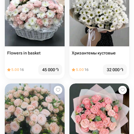
Flowers in basket
Хризантемы кустовые
45 000
֏
32 000
֏
5.00
16
5.00
16