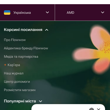
Українська
AMD
Корсині посилання
Про Flowwow
Айдентика бренду Flowwow
Медіа та партнерства
Карʼєра
Наш журнал
Центр допомоги
Розмістити магазин
Популярні міста
×