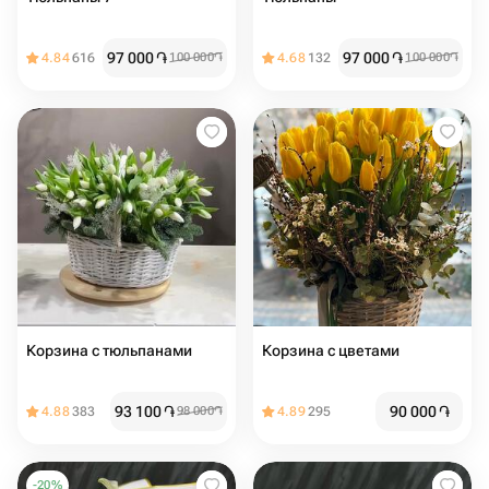
97 000
֏
97 000
֏
4.84
616
100 000
֏
4.68
132
100 000
֏
Корзина с тюльпанами
Корзина с цветами
93 100
֏
90 000
֏
4.88
383
98 000
֏
4.89
295
-
20
%