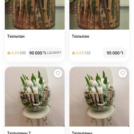
Тюльпан
Тюльпан
90 000
֏
95 000
֏
4.89
295
120 000
֏
4.68
132
Тюльпаны 7
Тюльпаны