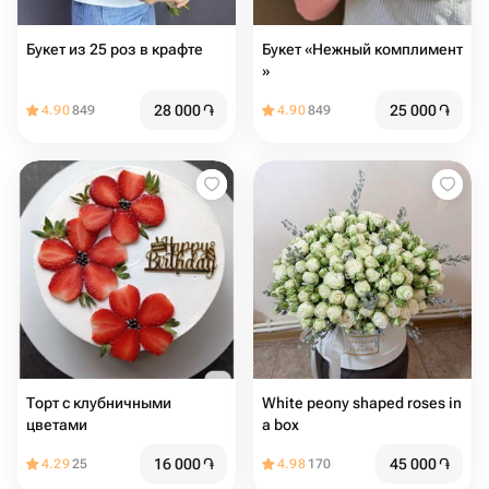
Букет из 25 роз в крафте
Букет «Нежный комплимент
»
28 000
֏
25 000
֏
4.90
849
4.90
849
Торт с клубничными
White peony shaped roses in
цветами
a box
16 000
֏
45 000
֏
4.29
25
4.98
170