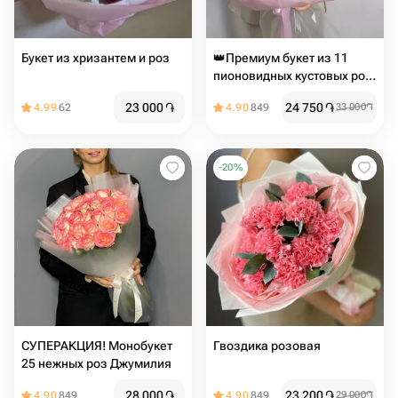
Букет из хризантем и роз
👑Премиум букет из 11
пионовидных кустовых роз
Misty Bubbles
23 000
֏
24 750
֏
4.99
62
4.90
849
33 000
֏
-
20
%
СУПЕРАКЦИЯ! Монобукет
Гвоздика розовая
25 нежных роз Джумилия
28 000
֏
23 200
֏
4.90
849
4.90
849
29 000
֏