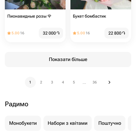
Пионавидные розы 🌹
Букет бомбастик
32 000
֏
22 800
֏
5.00
16
5.00
16
Показати більше
1
2
3
4
5
36
...
Радимо
Монобукети
Набори з квітами
Поштучно
К