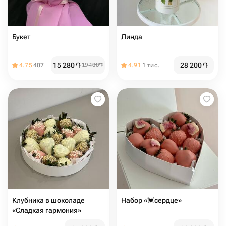
Букет
Линда
15 280
֏
28 200
֏
4.75
407
19 100
֏
4.91
1 тис.
Клубника в шоколаде
Набор «💓сердце»
«Сладкая гармония»