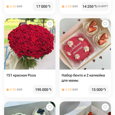
17 000
֏
14 250
֏
4.90
849
4.90
849
19 000
֏
151 красная Роза
Набор бенто и 2 капкейка
для мамы
195 000
֏
15 000
֏
4.90
849
4.90
849