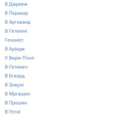
В Джрвеж
В Паракар
В Аргаванд
В Гетапня
Геханіст
В Аріндж
У Верін Птхні
В Гетамеч
В Егвард
В Зовуні
В Мргашен
В Прошян
В Птгні