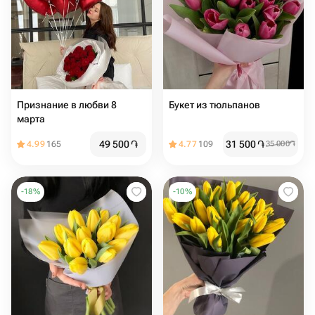
Признание в любви 8
Букет из тюльпанов
марта
49 500
֏
31 500
֏
4.99
165
4.77
109
35 000
֏
-
18
%
-
10
%