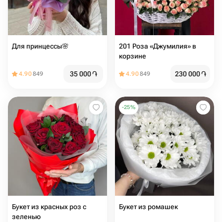
Для принцессы🌸
201 Роза «Джумилия» в
корзине
35 000
֏
230 000
֏
4.90
849
4.90
849
-
25
%
Букет из красных роз с
Букет из ромашек
зеленью