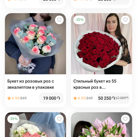
-
25
%
Букет из розовых роз с
Стильный букет из 55
эвкалиптом в упаковке
красных роз в
дизайнерском оформлении
19 000
֏
50 250
֏
4.90
849
4.90
849
67 000
֏
-
25
%