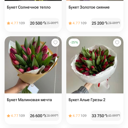
Букет Солнечное тепло
Букет Золотое сияние
20 500
֏
25 200
֏
4.77
109
25 000
֏
4.77
109
28 000
֏
-
25
%
Букет Малиновая мечта
Букет Алые Грезы 2
26 600
֏
33 750
֏
4.77
109
28 000
֏
4.77
109
45 000
֏