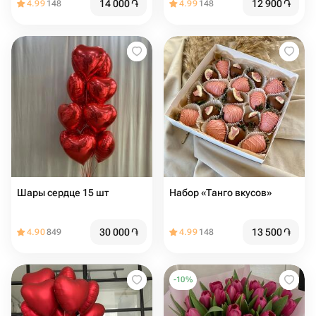
14 000
֏
12 900
֏
4.99
148
4.99
148
Шары сердце 15 шт
Набор «Танго вкусов»
30 000
֏
13 500
֏
4.90
849
4.99
148
-
10
%