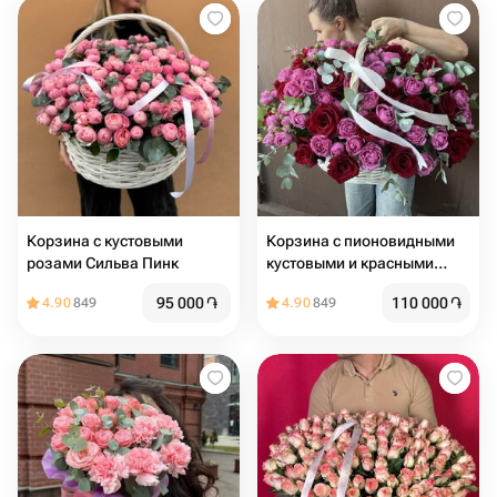
Корзина с кустовыми
Корзина с пионовидными
розами Сильва Пинк
кустовыми и красными
розами
95 000
֏
110 000
֏
4.90
849
4.90
849