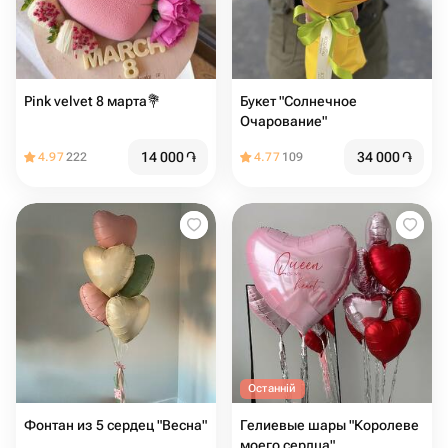
Pink velvet 8 марта💐
Букет "Солнечное
Очарование"
14 000
֏
34 000
֏
4.97
222
4.77
109
Останній
Фонтан из 5 сердец "Весна"
Гелиевые шары "Королеве
моего сердца"