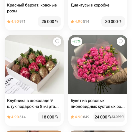
Красный бархат️, красные
Диантусы в коробке
розы
25 000
֏
30 000
֏
4.90
971
4.90
514
-
25
%
Клубника в шоколаде 9
Букет из розовых
штук подарок на 8 марта
пионовидных кустовых роз
маме
Misty Bubbles,11шт., 50 см
18 000
֏
24 000
֏
4.90
514
4.90
849
32 000
֏