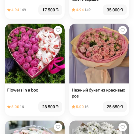
17 500
֏
35 000
֏
4.94
149
4.94
149
Flowers in a box
Нежный букет из красивых
роз
28 500
֏
25 650
֏
5.00
16
5.00
16