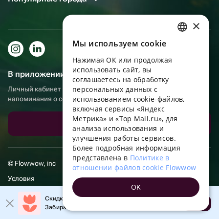
×
Мы используем сookie
RUSSIAN
Нажимая ОК или продолжая
ENGLISH
использовать сайт, вы
В приложении еще удобнее!
UKRAINIAN
соглашаетесь на обработку
персональных данных с
Личный кабинет получателя, больше бонусов за покупки и
PORTUGUESE
использованием cookie-файлов,
напоминания о событиях
включая сервисы «Яндекс
SPANISH
Метрика» и «Top Mail.ru», для
Скачать приложение
анализа использования и
HUNGARIAN
улучшения работы сервисов.
ITALIAN
Более подробная информация
представлена в
Политике в
FRENCH
© Flowwow, inc
отношении файлов cookie Flowwow
TURKISH
Условия
OK
GERMAN
Обработка персональных данных
Скидка 20% на первый заказ!
Открыть
Забирайте промокод в приложении!
POLISH