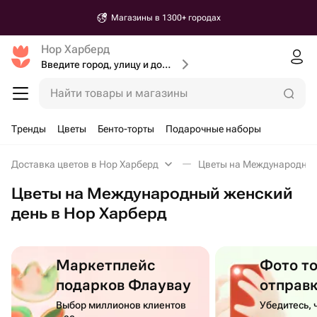
Магазины в 1300+ городах
Нор Харберд
Введите город, улицу и дом доставки
Найти товары и магазины
Тренды
Цветы
Бенто-торты
Подарочные наборы
Доставка цветов в Нор Харберд
Цветы на Международный
Цветы на Международный женский
день в Нор Харберд
Маркетплейс
Фото т
подарков Флаувау
отправ
Выбор миллионов клиентов
Убедитесь, 