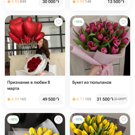
30 000
֏
13 500
֏
4.90
849
4.99
148
-
10
%
Признание в любви 8
Букет из тюльпанов
марта
49 500
֏
31 500
֏
4.99
165
4.77
109
35 000
֏
-
18
%
-
10
%