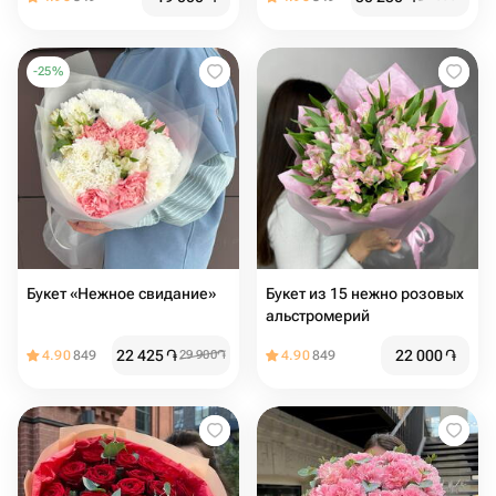
-
25
%
Букет «Нежное свидание»
Букет из 15 нежно розовых
альстромерий
22 425
֏
22 000
֏
4.90
849
29 900
֏
4.90
849