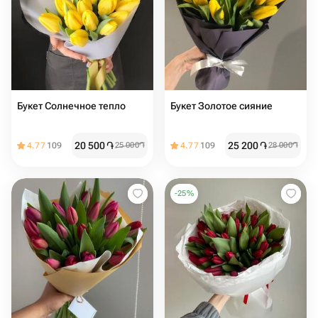
Букет Солнечное тепло
Букет Золотое сияние
20 500
֏
25 200
֏
4.77
109
25 000
֏
4.77
109
28 000
֏
-
25
%