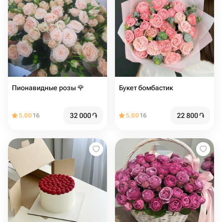
Пионавидные розы 🌹
Букет бомбастик
32 000
֏
22 800
֏
5.00
16
5.00
16