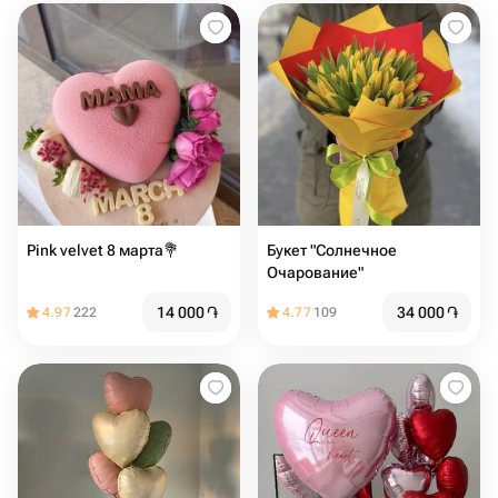
Pink velvet 8 марта💐
Букет "Солнечное
Очарование"
14 000
֏
34 000
֏
4.97
222
4.77
109