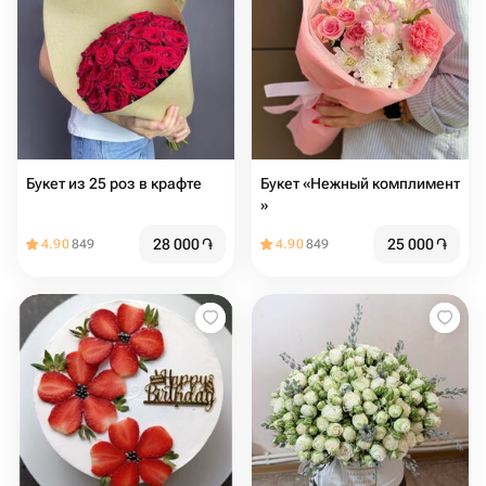
Букет из 25 роз в крафте
Букет «Нежный комплимент
»
28 000
֏
25 000
֏
4.90
849
4.90
849