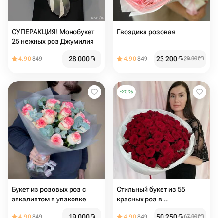
СУПЕРАКЦИЯ! Монобукет
Гвоздика розовая
25 нежных роз Джумилия
28 000
֏
23 200
֏
4.90
849
4.90
849
29 000
֏
-
25
%
Букет из розовых роз с
Стильный букет из 55
эвкалиптом в упаковке
красных роз в
дизайнерском оформлении
19 000
֏
50 250
֏
4.90
849
4.90
849
67 000
֏