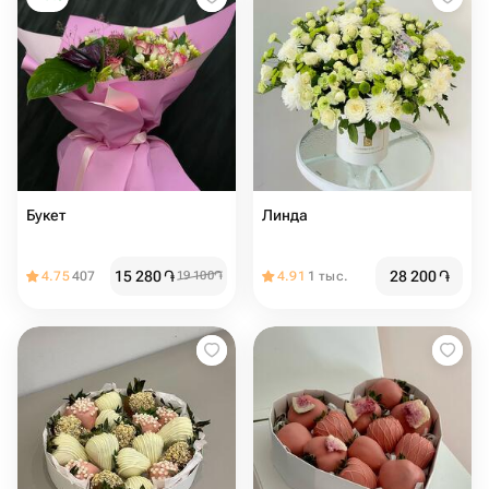
Букет
Линда
15 280
֏
28 200
֏
4.75
407
19 100
֏
4.91
1 тыс.