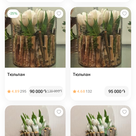
-
25
%
Тюльпан
Тюльпан
90 000
֏
95 000
֏
4.89
295
120 000
֏
4.68
132