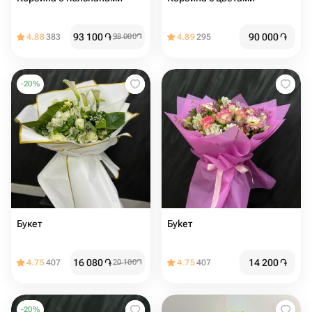
93 100
֏
90 000
֏
4.88
383
98 000
֏
4.89
295
-
20
%
Букет
Буkeт
16 080
֏
14 200
֏
4.75
407
20 100
֏
4.75
407
-
20
%