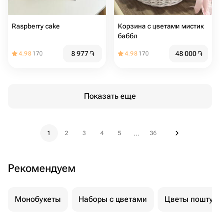
Raspberry cake
Корзина с цветами мистик
баббл
8 977
֏
48 000
֏
4.98
170
4.98
170
Показать еще
1
2
3
4
5
36
...
Рекомендуем
Монобукеты
Наборы с цветами
Цветы поштуч