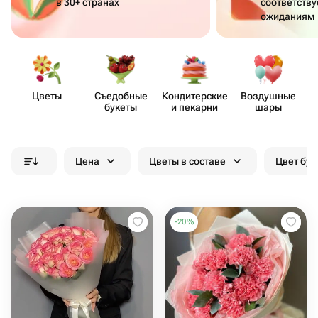
в 30+ странах
соответств
ожиданиям
Цветы
Съедобные
Кондит​ерские
Воздушные
букеты
и пекарни
шары
Цена
Цветы в составе
Цвет бук
-
20
%