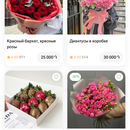
Красный бархат️, красные
Диантусы в коробке
розы
25 000
֏
30 000
֏
4.90
971
4.90
514
-
25
%