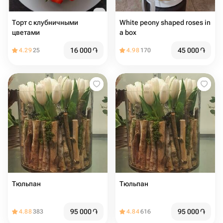
Торт с клубничными
White peony shaped roses in
цветами
a box
16 000
֏
45 000
֏
4.29
25
4.98
170
Тюльпан
Тюльпан
95 000
֏
95 000
֏
4.88
383
4.84
616