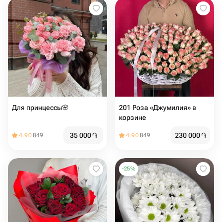
Для принцессы🌸
201 Роза «Джумилия» в
корзине
35 000
֏
230 000
֏
4.90
849
4.90
849
-
25
%