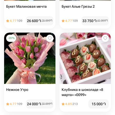
Букет Малиновая мечта
Букет Алые Грезы 2
26 600
֏
33 750
֏
4.77
109
28 000
֏
4.77
109
45 000
֏
-
20
%
Нежное Утро
Клубника в шоколаде «8
марта» «0099»
24 000
֏
15 000
֏
4.77
109
30 000
֏
4.85
213