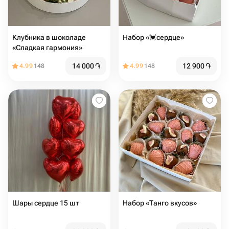
Клубника в шоколаде
Набор «💓сердце»
«Сладкая гармония»
14 000
֏
12 900
֏
4.99
148
4.99
148
Шары сердце 15 шт
Набор «Танго вкусов»