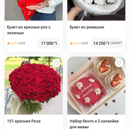
Букет из красных роз с
Букет из ромашек
зеленью
17 000
֏
14 250
֏
4.90
849
4.90
849
19 000
֏
151 красная Роза
Набор бенто и 2 капкейка
для мамы