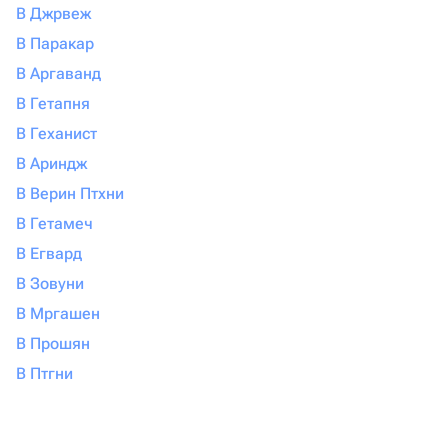
В Джрвеж
В Паракар
В Аргаванд
В Гетапня
В Геханист
В Ариндж
В Верин Птхни
В Гетамеч
В Егвард
В Зовуни
В Мргашен
В Прошян
В Птгни