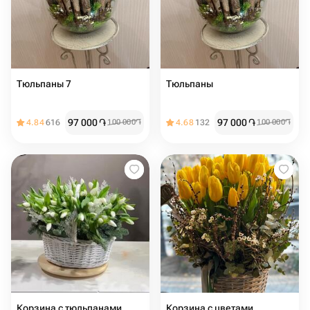
Тюльпаны 7
Тюльпаны
97 000
֏
97 000
֏
4.84
616
100 000
֏
4.68
132
100 000
֏
Корзина с тюльпанами
Корзина с цветами