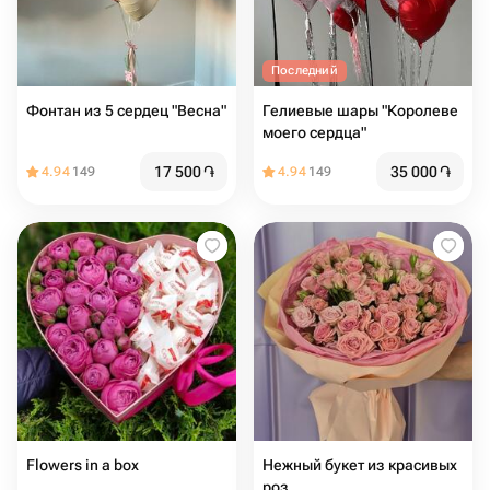
Последний
Фонтан из 5 сердец "Весна"
Гелиевые шары "Королеве
моего сердца"
17 500
֏
35 000
֏
4.94
149
4.94
149
Flowers in a box
Нежный букет из красивых
роз