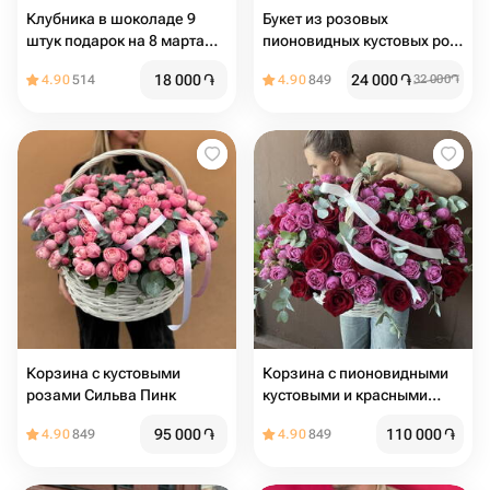
Клубника в шоколаде 9
Букет из розовых
штук подарок на 8 марта
пионовидных кустовых роз
маме
Misty Bubbles,11шт., 50 см
18 000
֏
24 000
֏
4.90
514
4.90
849
32 000
֏
Корзина с кустовыми
Корзина с пионовидными
розами Сильва Пинк
кустовыми и красными
розами
95 000
֏
110 000
֏
4.90
849
4.90
849