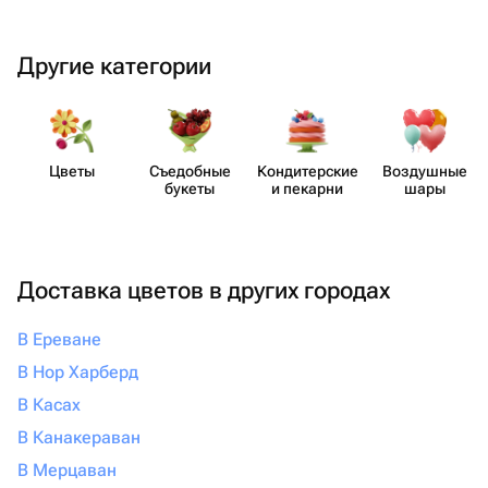
Другие категории
Цветы
Съедобные
Кондит​ерские
Воздушные
букеты
и пекарни
шары
Доставка цветов в других городах
В Ереване
В Нор Харберд
В Касах
В Канакераван
В Мерцаван