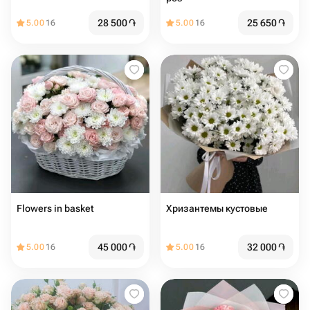
28 500
֏
25 650
֏
5.00
16
5.00
16
Flowers in basket
Хризантемы кустовые
45 000
֏
32 000
֏
5.00
16
5.00
16