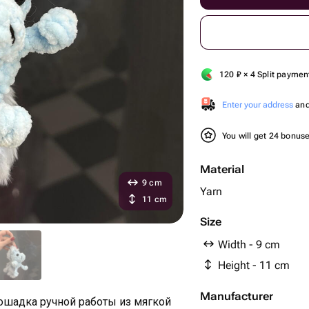
120
₽
× 4 Split paymen
Enter your address
and 
You will get 24 bonus
Material
9 cm
Yarn
11 cm
Size
Width - 9 cm
Height - 11 cm
Manufacturer
ошадка ручной работы из мягкой