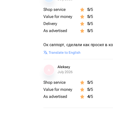
Shop service
5
/5
Value for money
5
/5
Delivery
5
/5
As advertised
5
/5
Ок саппорт, сделали как просил в 
Translate to English
Aleksey
A
July 2026
Shop service
5
/5
Value for money
5
/5
As advertised
4
/5