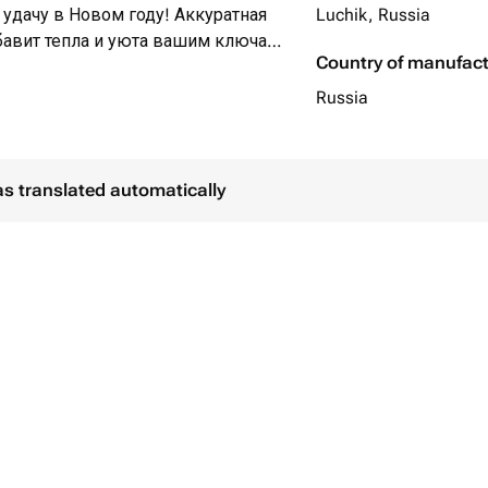
удачу в Новом году! Аккуратная
Luchik, Russia
бавит тепла и уюта вашим ключам,
Country of manufac
арок для себя и близких!
Russia
as translated automatically