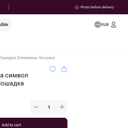
Photo before delivery
ible
RUB
Лошадка Снежинка» Yaroslavl
ка символ
Лошадка
Add to cart