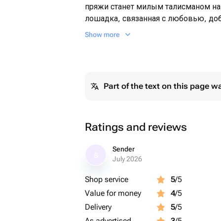
пряжи станет милым талисманом на 
лошадка, связанная с любовью, до
сумке или рюкзаку. Прекрасный под
Show more
Part of the text on this page w
Ratings and reviews
Sender
S
July 2026
Shop service
5
/5
Value for money
4
/5
Delivery
5
/5
As advertised
3
/5