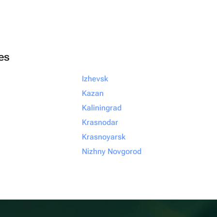
ies
Izhevsk
Kazan
Kaliningrad
Krasnodar
Krasnoyarsk
Nizhny Novgorod