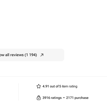
w all reviews (1 194)
4.91 out of 5
item rating
3916
ratings
•
2171
purchase