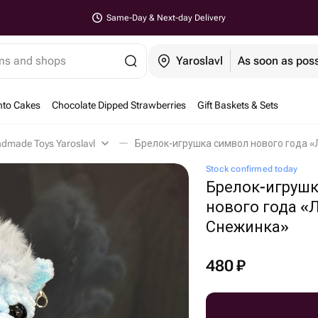
Same-Day & Next-day Delivery
ems and shops
Yaroslavl
As soon as poss
nto Cakes
Chocolate Dipped Strawberries
Gift Baskets & Sets
dmade Toys Yaroslavl
Брелок-игрушка символ нового года «
Stock confirmed today
Брелок-игруш
нового года «
Снежинка»
480
₽