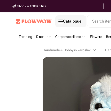
Shops in 1300+ cities
Catalogue
Search it
Trending
Discounts
Corporate clients
Flowers
Be
Handmade & Hobby in Yaroslavl
Han