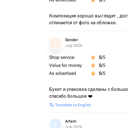
Композиция хорошо выглядит , дост
отличается от фото на обложке.
Sender
S
July 2026
Shop service
5
/5
Value for money
5
/5
As advertised
5
/5
Букет и упаковка сделаны с большо
спасибо большое ❤️
Translate to English
Artem
A
July 2026