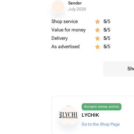
Sender
S
July 2026
Shop service
5
/5
Value for money
5
/5
Delivery
5
/5
As advertised
5
/5
Sho
Accepts bonus points
LYCHIK
Go to the Shop Page