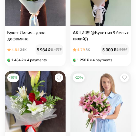
Букет Лилия - доза
АКЦИЯ!!!😍Букет из 9 белых
дофамина
лилий))
5 934
₽
5 000
₽
4.84
34K
8 477
₽
4.79
8K
9 999
₽
1 484
₽
× 4 payments
1 250
₽
× 4 payments
-
10
%
-
20
%