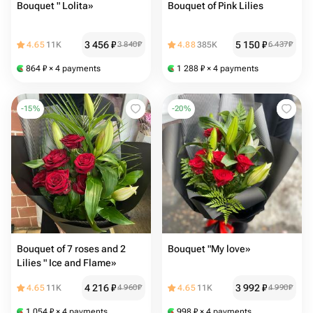
Bouquet " Lolita»
Bouquet of Pink Lilies
3 456
₽
5 150
₽
4.65
11K
3 840
₽
4.88
385K
6 437
₽
864
₽
× 4 payments
1 288
₽
× 4 payments
-
15
%
-
20
%
Bouquet of 7 roses and 2
Bouquet "My love»
Lilies " Ice and Flame»
4 216
₽
3 992
₽
4.65
11K
4 960
₽
4.65
11K
4 990
₽
1 054
₽
× 4 payments
998
₽
× 4 payments