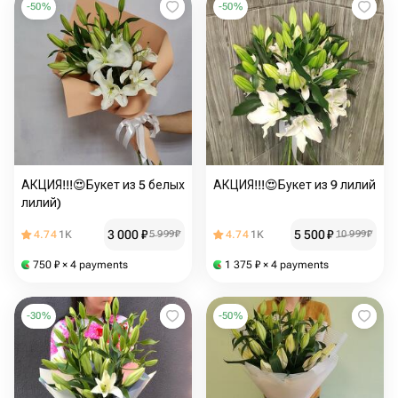
-
50
%
-
50
%
АКЦИЯ!!!😍Букет из 5 белых
АКЦИЯ!!!😍Букет из 9 лилий
лилий)
3 000
₽
5 500
₽
4.74
1K
5 999
₽
4.74
1K
10 999
₽
750
₽
× 4 payments
1 375
₽
× 4 payments
-
30
%
-
50
%