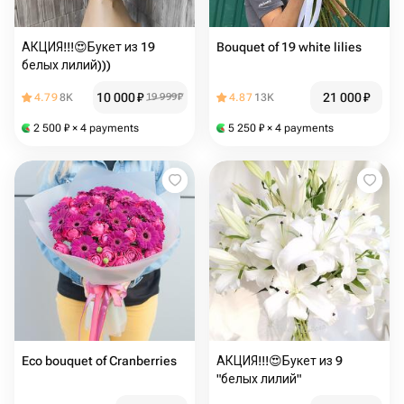
АКЦИЯ!!!😍Букет из 19
Bouquet of 19 white lilies
белых лилий)))
10 000
₽
21 000
₽
4.79
8K
19 999
₽
4.87
13K
2 500
₽
× 4 payments
5 250
₽
× 4 payments
Eco bouquet of Cranberries
АКЦИЯ!!!😍Букет из 9
"белых лилий"