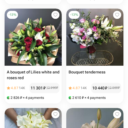
-
13
%
-
13
%
A bouquet of Lilies white and
Bouquet tenderness
roses red
11 301
₽
10 440
₽
4.87
14K
12 990
₽
4.87
14K
12 000
₽
2 826
₽
× 4 payments
2 610
₽
× 4 payments