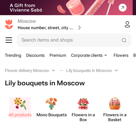
Moscow
House number, street, city or postcode
Search items and shops
Trending
Discounts
Premium
Corporate clients
Flowers
B
Flower delivery Moscow
Lily bouquets in Moscow
Lily bouquets in Moscow
All products
Mono Bouquets
Flowers in a
Flowers in a
Box
Basket