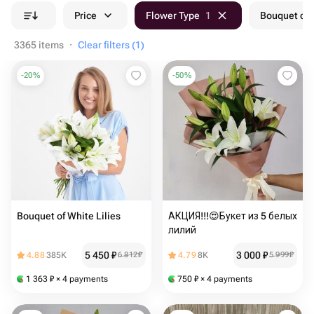
Price
Flower Type
1
Bouquet col
3365 items
·
Clear filters (1)
-
20
%
-
50
%
Bouquet of White Lilies
АКЦИЯ!!!😍Букет из 5 белых
лилий
5 450
₽
3 000
₽
4.88
385K
6 812
₽
4.79
8K
5 999
₽
1 363
₽
× 4 payments
750
₽
× 4 payments