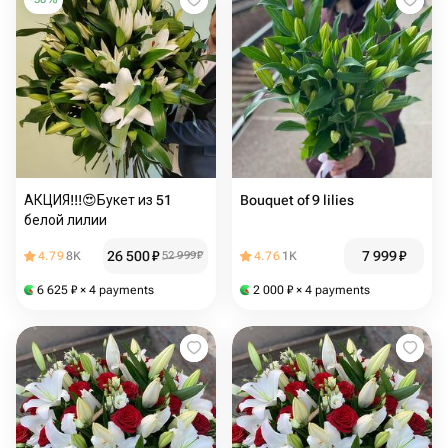
АКЦИЯ!!!😍Букет из 51
Bouquet of 9 lilies
белой лилии
26 500
₽
7 999
₽
4.79
8K
52 999
₽
4.76
1K
6 625
₽
× 4 payments
2 000
₽
× 4 payments