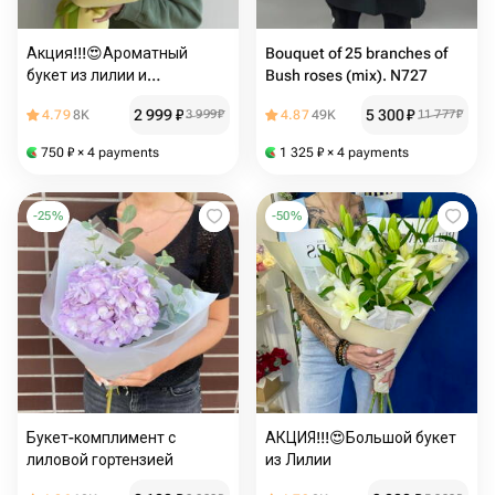
Акция!!!😍Ароматный
Bouquet of 25 branches of
букет из лилии и
Bush roses (mix). N727
гипсофилы
2 999
₽
5 300
₽
4.79
8K
3 999
₽
4.87
49K
11 777
₽
750
₽
× 4 payments
1 325
₽
× 4 payments
-
25
%
-
50
%
Букет-комплимент с
АКЦИЯ!!!😍Большой букет
лиловой гортензией
из Лилии