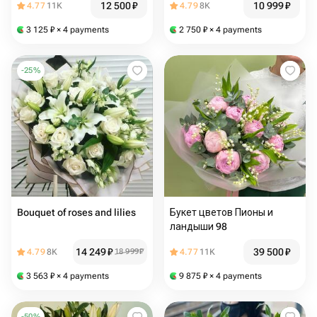
12 500
₽
10 999
₽
4.77
11K
4.79
8K
3 125
₽
× 4 payments
2 750
₽
× 4 payments
-
25
%
Bouquet of roses and lilies
Букет цветов Пионы и
ландыши 98
14 249
₽
39 500
₽
4.79
8K
18 999
₽
4.77
11K
3 563
₽
× 4 payments
9 875
₽
× 4 payments
-
50
%