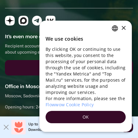
×
It's even more convenient in the app!
We use cookies
RUSSIAN
Recipient account, extra rewards for purchases and reminders
By clicking OK or continuing to use
ENGLISH
about upcoming events
this website, you consent to the
UKRAINIAN
processing of your personal data
through the use of cookies, including
Download the app
PORTUGUESE
the "Yandex Metrica" and "Top
Mail.ru" services, for the purposes of
SPANISH
analyzing website usage and
Office in Moscow
improving our services.
HUNGARIAN
Moscow, Sadovnicheskaya embankment, 9, room 2/3
For more information, please see the
ITALIAN
Flowwow Cookie Policy
Opening hours: 24/7
FRENCH
OK
TURKISH
Up to 10% off your first order
Open
Download the app & get your promo
GERMAN
© Flowwow, inc