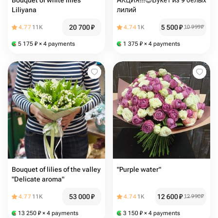
Bouquet of white lilies
АКЦИЯ!!!😍Букет из 9 белых
Liliyana
лилий
20 700
₽
5 500
₽
4.77
11K
4.74
1K
10 999
₽
5 175
₽
× 4 payments
1 375
₽
× 4 payments
Bouquet of lilies of the valley
"Purple water"
"Delicate aroma"
53 000
₽
12 600
₽
4.77
11K
4.74
1K
12 990
₽
13 250
₽
× 4 payments
3 150
₽
× 4 payments