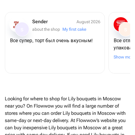
Sender
August 2026
about the shop
My first cake
S
S
Все супер, торт был очень вкусным!
Все отли
упакован
👍🏻
Show more
Looking for where to shop for Lily bouquets in Moscow
near you? On Flowwow you will find a large number of
stores where you can order Lily bouquets in Moscow with
same-day or next-day delivery. At Flowwow’s website you
can buy inexpensive Lily bouquets in Moscow at a great
price with same day-delivery. If you need Lily bouquets in