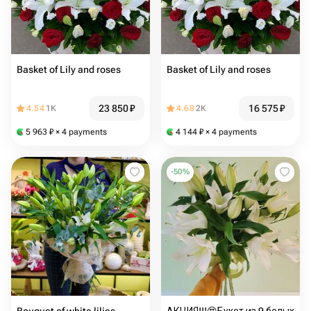
Basket of Lily and roses
Basket of Lily and roses
23 850
₽
16 575
₽
4.54
1K
4.68
2K
5 963
₽
× 4 payments
4 144
₽
× 4 payments
-
50
%