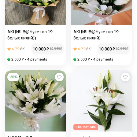
АКЦИЯ!!!😍Букет из 19
АКЦИЯ!!!😍Букет из 19
белых лилий))
белых лилий)
10 000
₽
10 000
₽
4.79
8K
19 999
₽
4.79
8K
19 999
₽
2 500
₽
× 4 payments
2 500
₽
× 4 payments
-
50
%
The last one