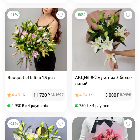
-
11
%
-
50
%
Bouquet of Lilies 15 pcs
АКЦИЯ!!!😍Букет из 5 белых
лилий
11 720
₽
3 000
₽
4.45
1K
13 169
₽
4.74
1K
5 999
₽
2 930
₽
× 4 payments
750
₽
× 4 payments
-
52
%