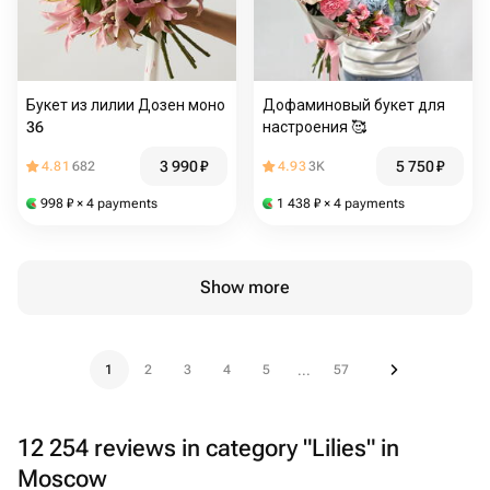
Букет из лилии Дозен моно
Дофаминовый букет для
36
настроения 🥰
3 990
₽
5 750
₽
4.81
682
4.93
3K
998
₽
× 4 payments
1 438
₽
× 4 payments
Show more
1
2
3
4
5
57
...
12 254 reviews in category "Lilies" in
Moscow