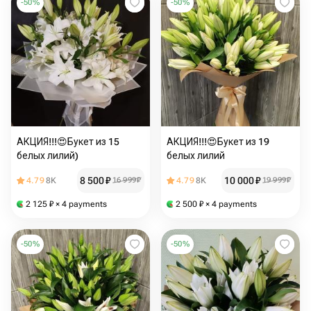
-
50
%
-
50
%
АКЦИЯ!!!😍Букет из 15
АКЦИЯ!!!😍Букет из 19
белых лилий)
белых лилий
8 500
₽
10 000
₽
4.79
8K
16 999
₽
4.79
8K
19 999
₽
2 125
₽
× 4 payments
2 500
₽
× 4 payments
-
50
%
-
50
%