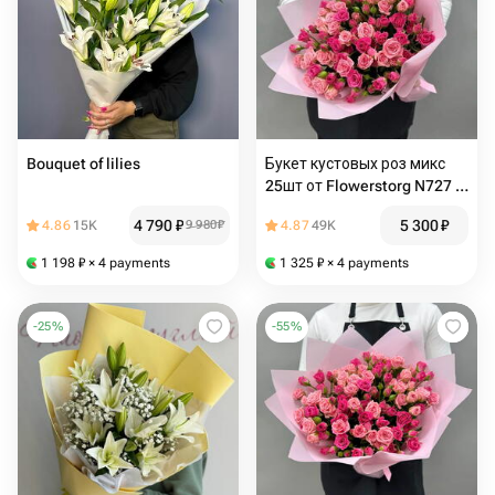
Bouquet of lilies
Букет кустовых роз микс
25шт от Flowerstorg N727 +
подарок от Vivienne Sabo
4 790
₽
5 300
₽
4.86
15K
9 980
₽
4.87
49K
— румяна MACARON
1 198
₽
× 4 payments
1 325
₽
× 4 payments
-
25
%
-
55
%