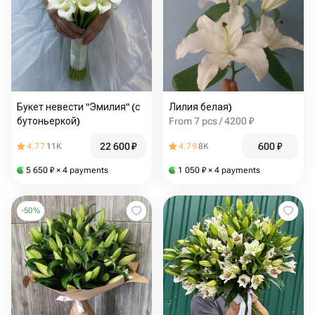
Букет невести "Эмилия" (с
Лилия белая)
бутоньеркой)
From 7 pcs / 4200 ₽
22 600
₽
600
₽
4.77
11K
4.79
8K
5 650
₽
× 4 payments
1 050
₽
× 4 payments
-
50
%