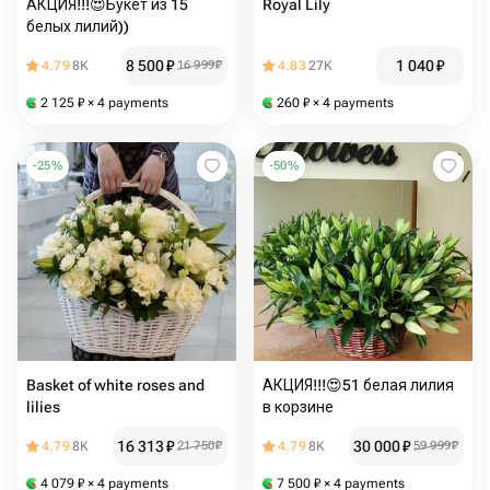
АКЦИЯ!!!😍Букет из 15
Royal Lily
белых лилий))
8 500
₽
1 040
₽
4.79
8K
16 999
₽
4.83
27K
2 125
₽
× 4 payments
260
₽
× 4 payments
-
25
%
-
50
%
Basket of white roses and
АКЦИЯ!!!😍51 белая лилия
lilies
в корзине
16 313
₽
30 000
₽
4.79
8K
21 750
₽
4.79
8K
59 999
₽
4 079
₽
× 4 payments
7 500
₽
× 4 payments