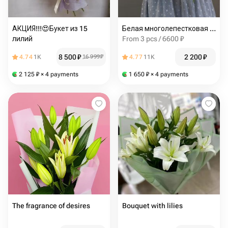
АКЦИЯ!!!😍Букет из 15
Белая многолепестковая лилия
лилий
From 3 pcs / 6600 ₽
8 500
₽
2 200
₽
4.74
1K
16 999
₽
4.77
11K
2 125
₽
× 4 payments
1 650
₽
× 4 payments
The fragrance of desires
Bouquet with lilies