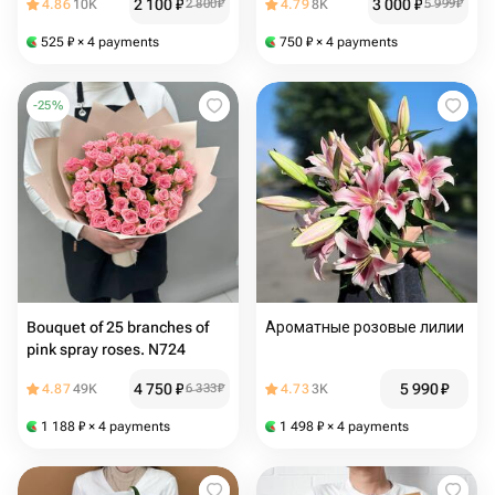
2 100
₽
3 000
₽
4.86
10K
2 800
₽
4.79
8K
5 999
₽
525
₽
× 4 payments
750
₽
× 4 payments
-
25
%
Bouquet of 25 branches of
Ароматные розовые лилии
pink spray roses. N724
4 750
₽
5 990
₽
4.87
49K
6 333
₽
4.73
3K
1 188
₽
× 4 payments
1 498
₽
× 4 payments