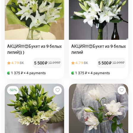
АКЦИЯ!!!😍Букет из 9 белых
АКЦИЯ!!!😍Букет из 9 белых
лилий)) )
лилий
5 500
₽
5 500
₽
4.79
8K
10 999
₽
4.79
8K
10 999
₽
1 375
₽
× 4 payments
1 375
₽
× 4 payments
-
50
%