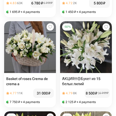
6 780
₽
5 800
₽
4.83
63K
6 990
₽
4.72
2K
1 695
₽
× 4 payments
1 450
₽
× 4 payments
-
50
%
Basket of roses Crema de
АКЦИЯ!!!😍Букет из 15
crema a
белых лилий
31 000
₽
8 500
₽
4.77
11K
4.79
8K
16 999
₽
7 750
₽
× 4 payments
2 125
₽
× 4 payments