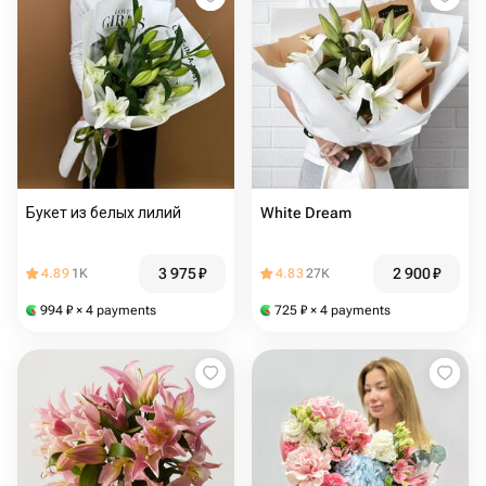
Букет из белых лилий
White Dream
3 975
₽
2 900
₽
4.89
1K
4.83
27K
994
₽
× 4 payments
725
₽
× 4 payments