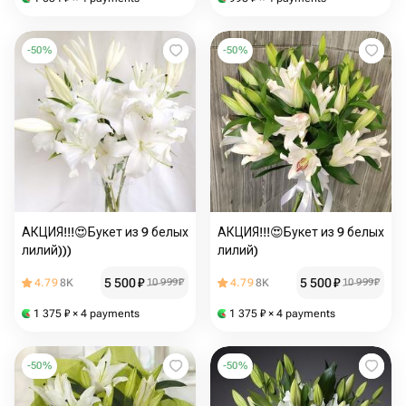
-
50
%
-
50
%
АКЦИЯ!!!😍Букет из 9 белых
АКЦИЯ!!!😍Букет из 9 белых
лилий)))
лилий)
5 500
₽
5 500
₽
4.79
8K
10 999
₽
4.79
8K
10 999
₽
1 375
₽
× 4 payments
1 375
₽
× 4 payments
-
50
%
-
50
%