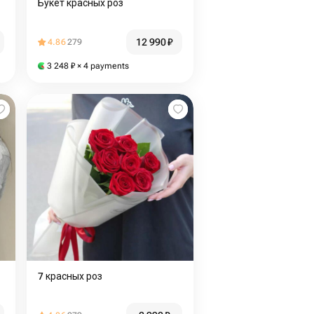
Букет красных роз
12 990
₽
4.86
279
3 248
₽
× 4 payments
7 красных роз