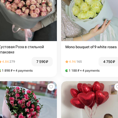
Кустовая Роза в стильной
Mono bouquet of 9 white roses
упаковке
7 590
₽
4 750
₽
4.86
279
4.96
165
1 898
₽
× 4 payments
1 188
₽
× 4 payments