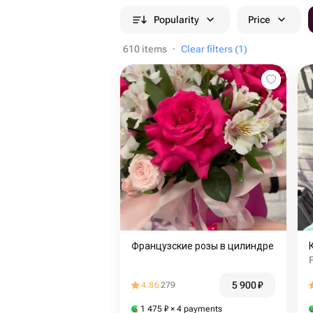
Popularity
Price
610 items
·
Clear filters (1)
Французские розы в цилиндре
5 900
₽
4.86
279
1 475
₽
× 4 payments