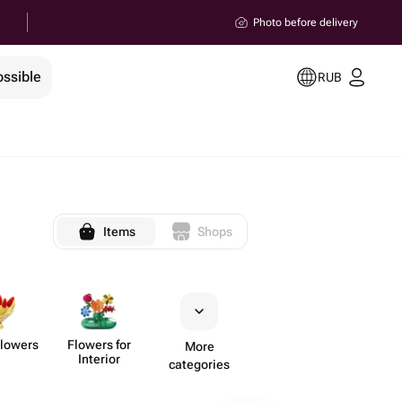
Photo before delivery
ossible
RUB
Items
Shops
Flowers
Flowers for
More
Interior
categories