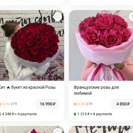
Хит 🔥 букет из красной Розы
Французские розы для
любимой
16 990
₽
4 850
₽
4.86
279
4.86
279
4 248
₽
× 4 payments
1 213
₽
× 4 payments