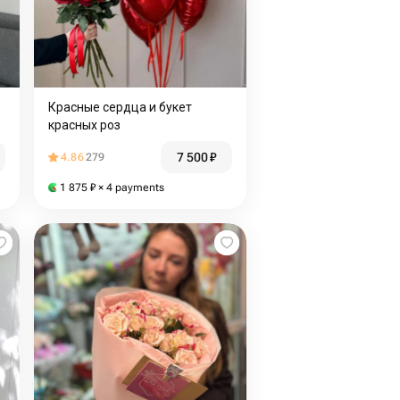
Красные сердца и букет
красных роз
7 500
₽
4.86
279
1 875
₽
× 4 payments