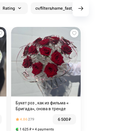
Rating
cv/filters/name_fast_delivery
Discounts
Букет роз , как из фильма «
Бригада», снова в тренде
6 500
₽
4.86
279
1 625
₽
× 4 payments