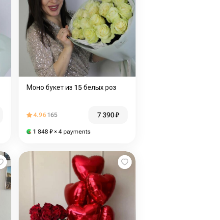
Моно букет из 15 белых роз
7 390
₽
4.96
165
1 848
₽
× 4 payments