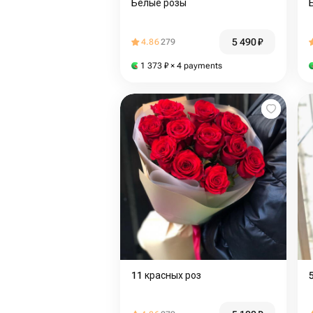
Белые розы
5 490
₽
4.86
279
1 373
₽
× 4 payments
11 красных роз