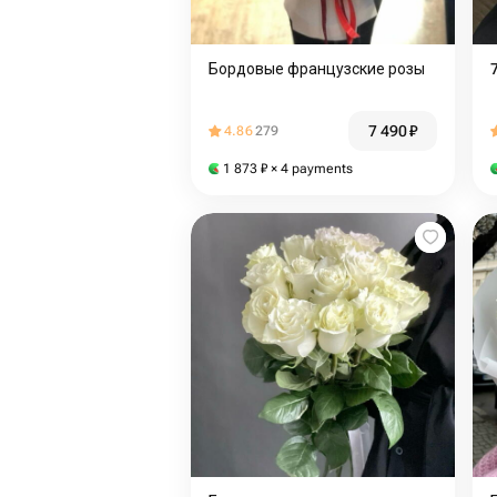
Бордовые французские розы
7 490
₽
4.86
279
1 873
₽
× 4 payments