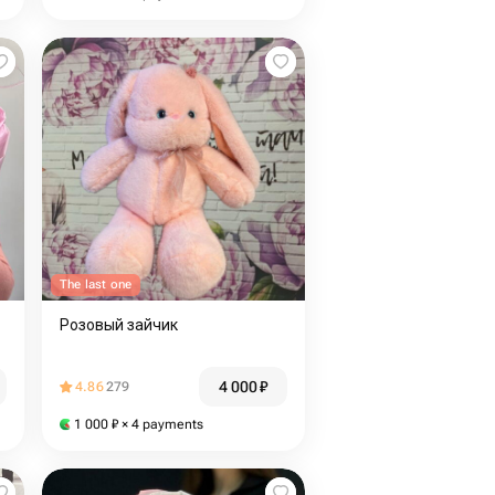
The last one
Розовый зайчик
4 000
₽
4.86
279
1 000
₽
× 4 payments