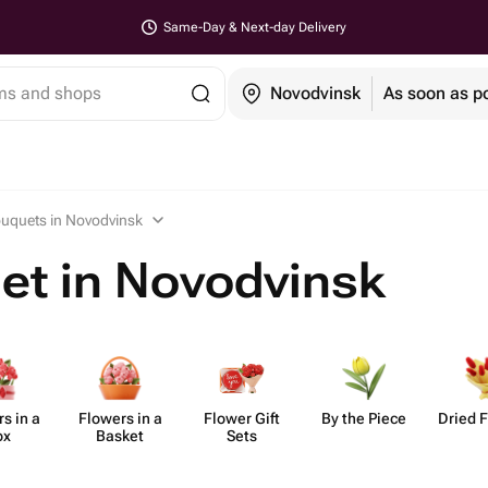
Same-Day & Next-day Delivery
ems and shops
Novodvinsk
As soon as p
uquets in Novodvinsk
et in Novodvinsk
s in a
Flowers in a
Flower Gift
By the Piece
Dried 
ox
Basket
Sets