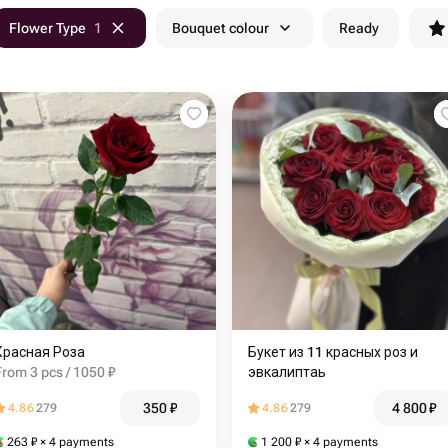
Flower Type
1
Bouquet colour
Ready
Красная Роза
Букет из 11 красных роз и
From 3 pcs / 1050 ₽
эвкалиптаь
350
₽
4 800
₽
4.86
279
4.86
279
263
₽
× 4 payments
1 200
₽
× 4 payments