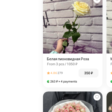
Белая пионовидная Роза
From 3 pcs / 1050 ₽
350
₽
4.86
279
263
₽
× 4 payments