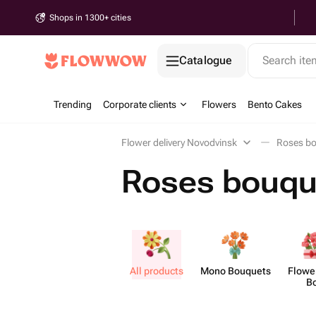
Shops in 1300+ cities
Catalogue
Search it
Trending
Corporate clients
Flowers
Bento Cakes
Flower delivery Novodvinsk
Roses bo
Roses bouqu
All products
Mono Bouquets
Flower
B