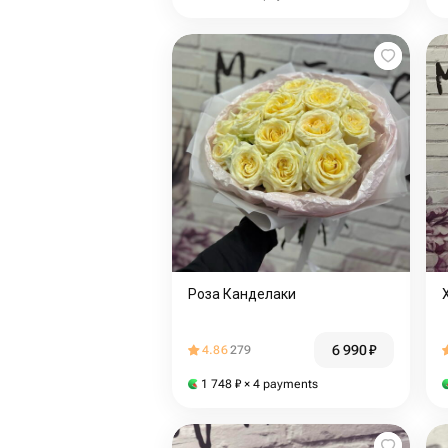
Роза Канделаки
6 990
₽
4.86
279
1 748
₽
× 4 payments