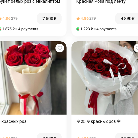
Букет белых роз с эвкалиптом
Красная Роза под ленту
7 500
₽
4 890
₽
4.86
279
4.86
279
1 875
₽
× 4 payments
1 223
₽
× 4 payments
5 красных роз
🌹25 🌹красных роз 🌹