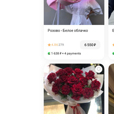
Розово - Белое облачко
6 550
₽
4.86
279
1 638
₽
× 4 payments