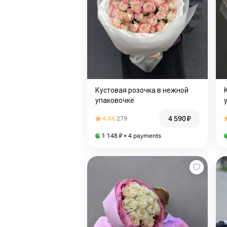
Кустовая розочка в нежной
упаковочке
4 590
₽
4.86
279
1 148
₽
× 4 payments