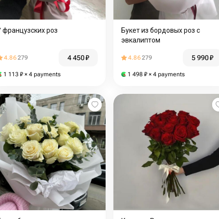
7 французских роз
Букет из бордовых роз с
эвкалиптом
4 450
₽
5 990
₽
4.86
279
4.86
279
1 113
₽
× 4 payments
1 498
₽
× 4 payments