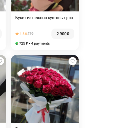
Букет из нежных кустовых роз
2 900
₽
4.86
279
725
₽
× 4 payments