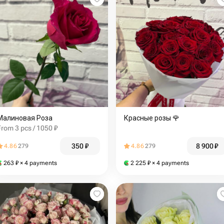
Малиновая Роза
Красные розы 🌹
From 3 pcs / 1050 ₽
350
₽
8 900
₽
4.86
279
4.86
279
263
₽
× 4 payments
2 225
₽
× 4 payments