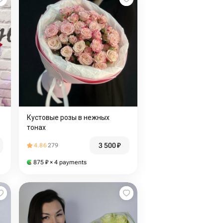
Кустовые розы в нежных
тонах
3 500
₽
4.86
279
875
₽
× 4 payments